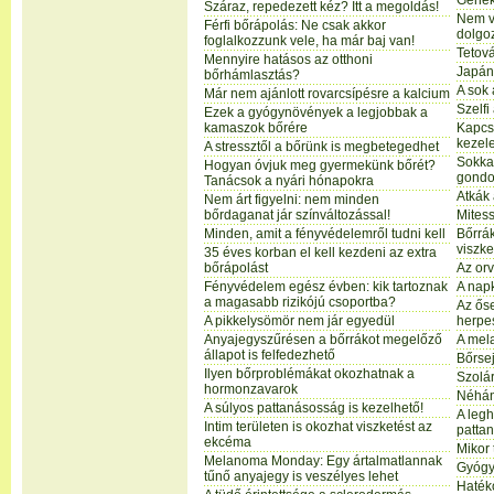
Gének
Száraz, repedezett kéz? Itt a megoldás!
Nem vi
Férfi bőrápolás: Ne csak akkor
dolgo
foglalkozzunk vele, ha már baj van!
Tetová
Mennyire hatásos az otthoni
Japán
bőrhámlasztás?
A sok
Már nem ajánlott rovarcsípésre a kalcium
Szelf
Ezek a gyógynövények a legjobbak a
kamaszok bőrére
Kapcso
kezel
A stressztől a bőrünk is megbetegedhet
Sokka
Hogyan óvjuk meg gyermekünk bőrét?
gondo
Tanácsok a nyári hónapokra
Atkák
Nem árt figyelni: nem minden
bőrdaganat jár színváltozással!
Mitess
Minden, amit a fényvédelemről tudni kell
Bőrrák
viszke
35 éves korban el kell kezdeni az extra
bőrápolást
Az or
Fényvédelem egész évben: kik tartoznak
A nap
a magasabb rizikójú csoportba?
Az őse
A pikkelysömör nem jár egyedül
herpe
Anyajegyszűrésen a bőrrákot megelőző
A mel
állapot is felfedezhető
Bőrse
Ilyen bőrproblémákat okozhatnak a
Szolá
hormonzavarok
Néhán
A súlyos pattanásosság is kezelhető!
A leg
Intim területen is okozhat viszketést az
patta
ekcéma
Mikor
Melanoma Monday: Egy ártalmatlannak
Gyógyí
tűnő anyajegy is veszélyes lehet
Hatéko