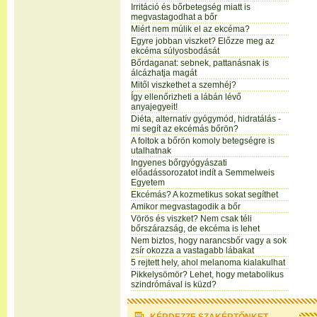
Irritáció és bőrbetegség miatt is
megvastagodhat a bőr
Miért nem múlik el az ekcéma?
Egyre jobban viszket? Előzze meg az
ekcéma súlyosbodását
Bőrdaganat: sebnek, pattanásnak is
álcázhatja magát
Mitől viszkethet a szemhéj?
Így ellenőrizheti a lábán lévő
anyajegyeit!
Diéta, alternatív gyógymód, hidratálás -
mi segít az ekcémás bőrön?
A foltok a bőrön komoly betegségre is
utalhatnak
Ingyenes bőrgyógyászati
előadássorozatot indít a Semmelweis
Egyetem
Ekcémás? A kozmetikus sokat segíthet
Amikor megvastagodik a bőr
Vörös és viszket? Nem csak téli
bőrszárazság, de ekcéma is lehet
Nem biztos, hogy narancsbőr vagy a sok
zsír okozza a vastagabb lábakat
5 rejtett hely, ahol melanoma kialakulhat
Pikkelysömör? Lehet, hogy metabolikus
szindrómával is küzd?