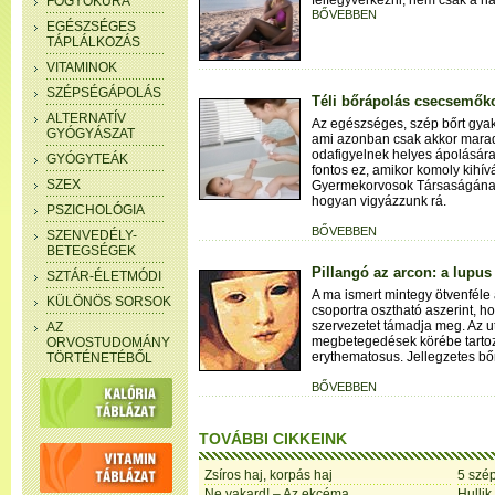
felfegyverkezni, nem csak a n
FOGYÓKÚRA
BŐVEBBEN
EGÉSZSÉGES
TÁPLÁLKOZÁS
VITAMINOK
SZÉPSÉGÁPOLÁS
Téli bőrápolás csecsemők
ALTERNATÍV
Az egészséges, szép bőrt gyak
GYÓGYÁSZAT
ami azonban csak akkor marad
odafigyelnek helyes ápolásár
GYÓGYTEÁK
fontos ez, amikor komoly kihív
SZEX
Gyermekorvosok Társaságának
hogyan vigyázzunk rá.
PSZICHOLÓGIA
BŐVEBBEN
SZENVEDÉLY-
BETEGSÉGEK
Pillangó az arcon: a lupus
SZTÁR-ÉLETMÓDI
A ma ismert mintegy ötvenfél
KÜLÖNÖS SORSOK
csoportra osztható aszerint, h
szervezetet támadja meg. Az u
AZ
megbetegedések körébe tartoz
ORVOSTUDOMÁNY
erythematosus. Jellegzetes bőr
TÖRTÉNETÉBŐL
BŐVEBBEN
TOVÁBBI CIKKEINK
Zsíros haj, korpás haj
5 szé
Ne vakard! – Az ekcéma
Hullik