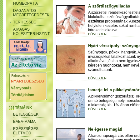
HOMEOPÁTIA
A szőrtüszőgyulladás
DAGANATOS
A szőrzettel rendelkező testfe
MEGBETEGEDÉSEK
kialakulhat szőrtüszőgyulladá
esztétikai problémának. A keze
TERHESSÉG
helytelen kezelés sokat ronth
A MAGAS
károkat is okozva.
KOLESZTERINSZINT
BŐVEBBEN
Nyári vérszipoly: szúnyog
Szúnyogok, pókok, hangyák. A
inváziójukkal találkozhatunk n
alkalmával, és ha nem igyeksz
kéretlen rajongókat, nem kev
számolhatunk.
BŐVEBBEN
NYÁRI EGÉSZSÉG
Vérnyomás
Ismerje fel a pikkelysömört
Térdfájdalom
A pikkelysömör (pszoriázis), k
érintő betegség, mely mérsékel
a lakosság kb. 1%-ában előfor
TÉMÁINK
BŐVEBBEN
BETEGSÉGEK
BABA-MAMA
EGÉSZSÉGES
Ne égesse magát!
ÉLETMÓD
A káros napsugárzás ellen é