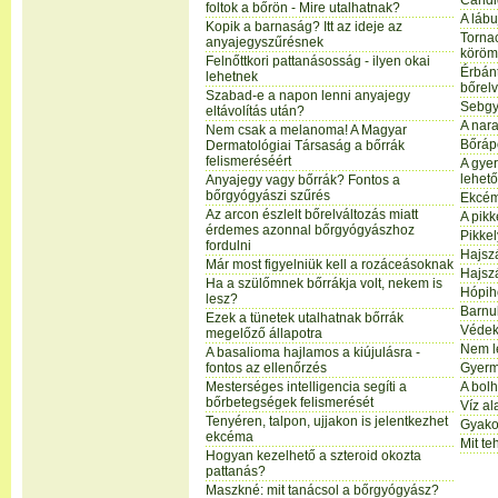
Candi
foltok a bőrön - Mire utalhatnak?
A láb
Kopik a barnaság? Itt az ideje az
Tornac
anyajegyszűrésnek
körö
Felnőttkori pattanásosság - ilyen okai
Érbánt
lehetnek
bőrel
Szabad-e a napon lenni anyajegy
Sebgy
eltávolítás után?
A nara
Nem csak a melanoma! A Magyar
Bőráp
Dermatológiai Társaság a bőrrák
felismeréséért
A gye
lehet
Anyajegy vagy bőrrák? Fontos a
bőrgyógyászi szűrés
Ekcém
Az arcon észlelt bőrelváltozás miatt
A pikk
érdemes azonnal bőrgyógyászhoz
Pikkel
fordulni
Hajszá
Már most figyelniük kell a rozáceásoknak
Hajszá
Ha a szülőmnek bőrrákja volt, nekem is
Hópih
lesz?
Barnu
Ezek a tünetek utalhatnak bőrrák
Védek
megelőző állapotra
Nem l
A basalioma hajlamos a kiújulásra -
fontos az ellenőrzés
Gyerm
Mesterséges intelligencia segíti a
A bolh
bőrbetegségek felismerését
Víz al
Tenyéren, talpon, ujjakon is jelentkezhet
Gyakor
ekcéma
Mit te
Hogyan kezelhető a szteroid okozta
pattanás?
Maszkné: mit tanácsol a bőrgyógyász?