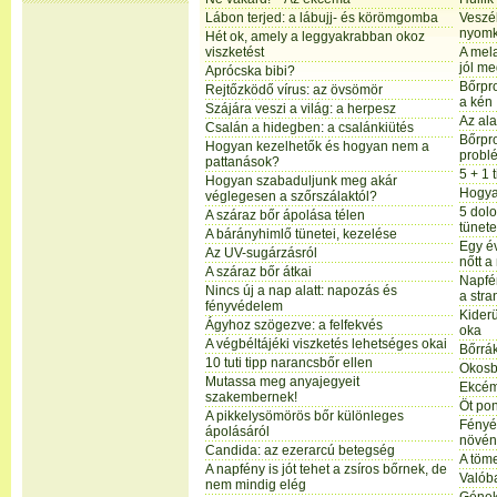
Lábon terjed: a lábujj- és körömgomba
Veszél
nyom
Hét ok, amely a leggyakrabban okoz
viszketést
A mel
jól me
Aprócska bibi?
Bőrpro
Rejtőzködő vírus: az övsömör
a kén
Szájára veszi a világ: a herpesz
Az al
Csalán a hidegben: a csalánkiütés
Bőrpr
Hogyan kezelhetők és hogyan nem a
problé
pattanások?
5 + 1 
Hogyan szabaduljunk meg akár
Hogya
véglegesen a szőrszálaktól?
5 dolo
A száraz bőr ápolása télen
tünete
A bárányhimlő tünetei, kezelése
Egy év
Az UV-sugárzásról
nőtt 
A száraz bőr átkai
Napfén
Nincs új a nap alatt: napozás és
a str
fényvédelem
Kider
Ágyhoz szögezve: a felfekvés
oka
A végbéltájéki viszketés lehetséges okai
Bőrrá
10 tuti tipp narancsbőr ellen
Okosbi
Mutassa meg anyajegyeit
Ekcém
szakembernek!
Öt pon
A pikkelysömörös bőr különleges
Fényé
ápolásáról
növén
Candida: az ezerarcú betegség
A töme
A napfény is jót tehet a zsíros bőrnek, de
Valób
nem mindig elég