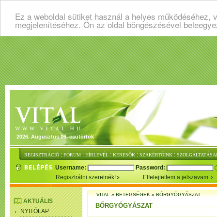
Ez a weboldal sütiket használ a helyes működéséhez, v
megjelenítéséhez. Ön az oldal böngészésével beleegye
2026. Augusztus 06. csütörtök
:
:
:
:
:
REGISZTRÁCIÓ
FÓRUM
HÍRLEVÉL
KERESŐK
SZAKÉRTŐINK
SZOLGÁLTATÁSA
Username:
Password:
Regisztrálni szeretnék!
Elfelejtettem a jelszavam
VITAL
»
BETEGSÉGEK
»
BŐRGYÓGYÁSZAT
AKTUÁLIS
BŐRGYÓGYÁSZAT
NYITÓLAP