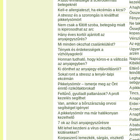
A tüdő érintettsége a sclerodermás
kezel
betegeknél
A hajh
Kell-e allergiateszt, ha ekcémás a kicsi?
Össze
A stressz és a szorongás is kiválthat
Fényv
pikkelysömört
Ne tak
Nem csak a fűtött szoba, betegség miatt
Őssejt
is kipirosodhat az arc
kopas
Hány éves kortól ajánlott az
Vérsz
anyajegyszűrés?
Az eg
Mi minden okozhat csalánkiütést?
Ugyano
Tények és érdekességek a
arzén
vízhólyagokról
Napoz
Honnan tudható, hogy kóros-e a változás
Kibékí
az anyajegyben?
Eltér
Ki dönthet az anyajegy eltávolításról?
felnőt
Sokat ront a stressz a tenyér-talpi
Legha
ekcémán
sebgy
Pikkelysömör – ismerje meg az Önt
A pik
érintő rizikófaktorokat!
Tincs,
Feltűnő, gyulladt pattanások? A profi
kezelés segíthet
A nap
Van, amikor a bőrszárazság orvosi
Erdei 
segítséget igényel
A cse
A pikkelysömör ma már hatékonyan
A napf
kezelhető
Patta
7 ok az őszi anyajegyszűrésre
A bab
Mit lehet kezdeni a vírus okozta
(pelen
kiütésekkel?
A cse
Korpaszerű lemezkék, sárgás, viszkető