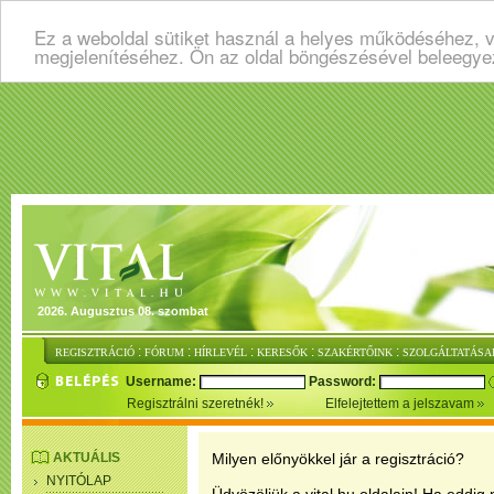
Ez a weboldal sütiket használ a helyes működéséhez, v
megjelenítéséhez. Ön az oldal böngészésével beleegye
2026. Augusztus 08. szombat
:
:
:
:
:
REGISZTRÁCIÓ
FÓRUM
HÍRLEVÉL
KERESŐK
SZAKÉRTŐINK
SZOLGÁLTATÁSA
Username:
Password:
Regisztrálni szeretnék!
Elfelejtettem a jelszavam
AKTUÁLIS
Milyen előnyökkel jár a regisztráció?
NYITÓLAP