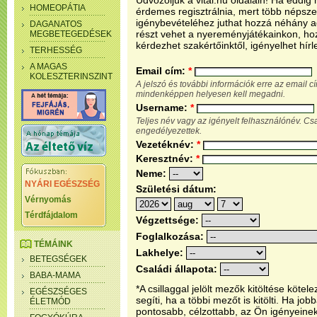
Üdvözöljük a vital.hu oldalain! Ha eddi
HOMEOPÁTIA
érdemes regisztrálnia, mert több népsze
igénybevételéhez juthat hozzá néhány ada
DAGANATOS
részt vehet a nyereményjátékainkon, ho
MEGBETEGEDÉSEK
kérdezhet szakértőinktől, igényelhet hírl
TERHESSÉG
A MAGAS
Email cím:
*
KOLESZTERINSZINT
A jelszó és további információk erre az email 
mindenképpen helyesen kell megadni.
Username:
*
Teljes név vagy az igényelt felhasználónév. C
engedélyezettek.
Vezetéknév:
*
Keresztnév:
*
Neme:
NYÁRI EGÉSZSÉG
Születési dátum:
Vérnyomás
Térdfájdalom
Végzettsége:
Foglalkozása:
TÉMÁINK
Lakhelye:
BETEGSÉGEK
Családi állapota:
BABA-MAMA
*A csillaggal jelölt mezők kitöltése köt
EGÉSZSÉGES
segíti, ha a többi mezőt is kitölti. Ha j
ÉLETMÓD
pontosabb, célzottabb, az Ön igényeine