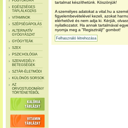
FOGYÓKÚRA
tartalmat készíthetünk. Köszönjük!
EGÉSZSÉGES
TÁPLÁLKOZÁS
A személyes adatokat a vital.hu a szemé
figyelembevételével kezeli, azokat har
VITAMINOK
elérhetővé és nem adja ki. Kérjük, olvas
SZÉPSÉGÁPOLÁS
nyilatkozatot. Ha annak tartalmával egye
nyomja meg a "Regisztrálj!" gombot!
ALTERNATÍV
GYÓGYÁSZAT
GYÓGYTEÁK
SZEX
PSZICHOLÓGIA
SZENVEDÉLY-
BETEGSÉGEK
SZTÁR-ÉLETMÓDI
KÜLÖNÖS SORSOK
AZ
ORVOSTUDOMÁNY
TÖRTÉNETÉBŐL