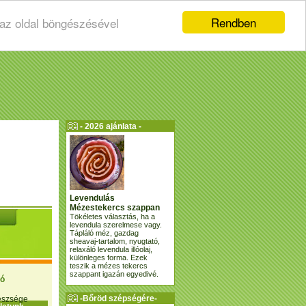
Rendben
 az oldal böngészésével
- 2026 ajánlata -
Levendulás
Mézestekercs szappan
Tökéletes választás, ha a
levendula szerelmese vagy.
Tápláló méz, gazdag
sheavaj-tartalom, nyugtató,
relaxáló levendula illóolaj,
különleges forma. Ezek
teszik a mézes tekercs
szappant igazán egyedivé.
ió
-Bőröd szépségére-
gészsége