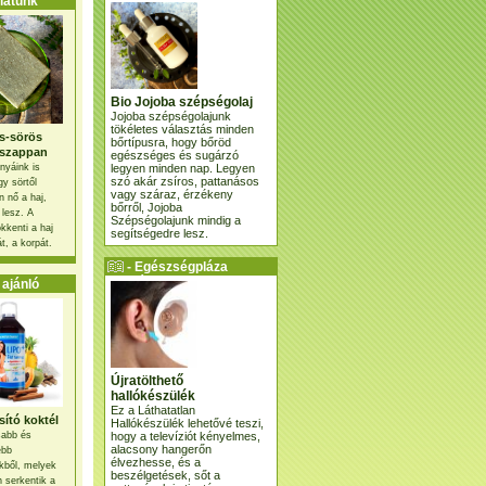
atunk
Bio Jojoba szépségolaj
Jojoba szépségolajunk
tökéletes választás minden
s-sörös
bőrtípusra, hogy bőröd
szappan
egészséges és sugárzó
legyen minden nap. Legyen
nyáink is
szó akár zsíros, pattanásos
gy sörtől
vagy száraz, érzékeny
 nő a haj,
bőrről, Jojoba
 lesz. A
Szépségolajunk mindig a
kkenti a haj
segítségedre lesz.
t, a korpát.
- Egészségpláza
ajánlatunk -
ajánló
Újratölthető
hallókészülék
Ez a Láthatatlan
ító koktél
Hallókészülék lehetővé teszi,
hogy a televíziót kényelmes,
osabb és
alacsony hangerőn
ebb
élvezhesse, és a
kből, melyek
beszélgetések, sőt a
 serkentik a