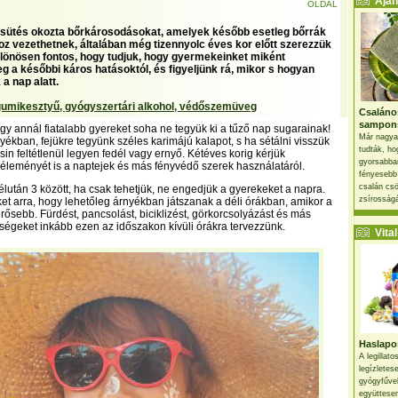
Ajánl
OLDAL
sütés okozta bőrkárosodásokat, amelyek később esetleg bőrrák
oz vezethetnek, általában még tizennyolc éves kor előtt szerezzük
ülönösen fontos, hogy tudjuk, hogy gyermekeinket miként
g a későbbi káros hatásoktól, és figyeljünk rá, mikor s hogyan
a nap alatt.
umikesztyű, gyógyszertári alkohol, védőszemüveg
Csaláno
sampon
y annál fiatalabb gyereket soha ne tegyük ki a tűző nap sugarainak!
Már nagya
nyékban, fejükre tegyünk széles karimájú kalapot, s ha sétálni visszük
tudták, ho
in feltétlenül legyen fedél vagy ernyő. Kétéves korig kérjük
gyorsabban
leményét is a naptejek és más fényvédő szerek használatáról.
fényesebb
csalán csö
délután 3 között, ha csak tehetjük, ne engedjük a gyerekeket a napra.
zsírosságá
et arra, hogy lehetőleg árnyékban játszanak a déli órákban, amikor a
rősebb. Fürdést, pancsolást, biciklizést, görkorcsolyázást és más
ységeket inkább ezen az időszakon kívüli órákra tervezzünk.
Vital 
Haslapos
A legillat
legízletes
gyógyfűve
együttesen