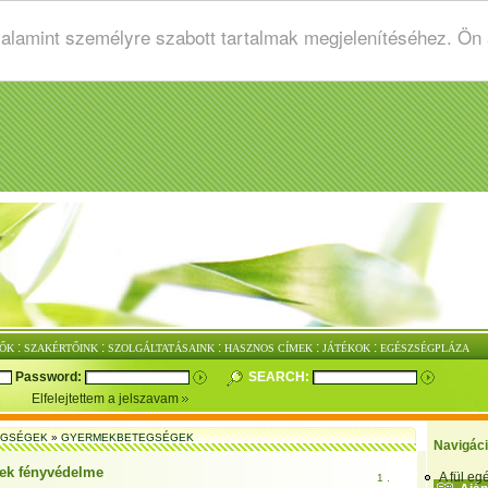
valamint személyre szabott tartalmak megjelenítéséhez. Ön
:
:
:
:
:
ŐK
SZAKÉRTŐINK
SZOLGÁLTATÁSAINK
HASZNOS CÍMEK
JÁTÉKOK
EGÉSZSÉGPLÁZA
Password:
SEARCH:
Elfelejtettem a jelszavam
EGSÉGEK
»
GYERMEKBETEGSÉGEK
Navigác
ek fényvédelme
A fül e
1 .