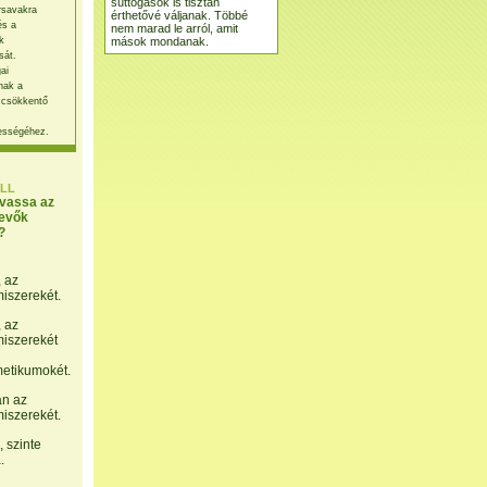
suttogások is tisztán
rsavakra
érthetővé váljanak. Többé
és a
nem marad le arról, amit
mások mondanak.
k
sát.
ai
nak a
 csökkentő
ességéhez.
LL
lvassa az
evők
?
, az
miszerekét.
, az
miszerekét
etikumokét.
án az
miszerekét.
 szinte
.