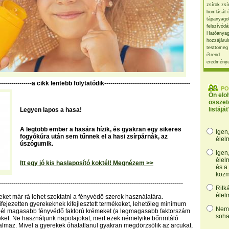
zsírok zsí
bomlását 
tápanyago
felszívódá
Hatóanyag
hozzájárul
testtömeg
étrend
eredmény
----------------
a cikk lentebb folytatódik
------------------------------------------
PO
Ön elo
összet
listáját
Legyen lapos a hasa!
A legtöbb ember a hasára hízik, és gyakran egy sikeres
Igen
fogyókúra után sem tűnnek el a hasi zsírpárnák, az
élel
úszógumik.
Igen
élel
Itt egy jó kis haslaposító koktél! Megnézem >>
és a
kozm
------------------------------------------------------------------------------------------
Ritk
élel
ket már rá lehet szoktatni a fényvédő szerek használatára.
fejezetten gyerekeknek kifejlesztett termékeket, lehetőleg minimum
Nem,
nél magasabb fényvédő faktorú krémeket (a legmagasabb faktorszám
soha
eket. Ne használjunk napolajokat, mert ezek némelyike bőrirritáló
talmaz. Mivel a gyerekek óhatatlanul gyakran megdörzsölik az arcukat,