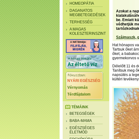
HOMEOPÁTIA
DAGANATOS
Azokat a nap
MEGBETEGEDÉSEK
kialakulásáh
be. Emiatt k
TERHESSÉG
védhetjük me
tartózkodnak 
A MAGAS
KOLESZTERINSZINT
Szájmaszk, g
Hat hónapos vag
Tartsuk őket ár
őket, a babakocs
gyermekorvos vé
Délelőtt 11 és 
Tanítsuk meg ők
napsütés a lege
kültéri tevéken
NYÁRI EGÉSZSÉG
Vérnyomás
Térdfájdalom
TÉMÁINK
BETEGSÉGEK
BABA-MAMA
EGÉSZSÉGES
ÉLETMÓD