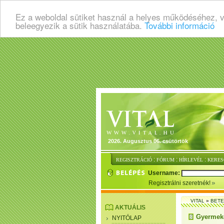
Ez a weboldal sütiket használ a helyes működéséhez, 
beleegyezik a sütik használatába.
További információ
2026. Augusztus 06. csütörtök
:
:
:
REGISZTRÁCIÓ
FÓRUM
HÍRLEVÉL
KERES
Username:
Regisztrálni szeretnék!
VITAL
»
BET
AKTUÁLIS
Gyermek
NYITÓLAP