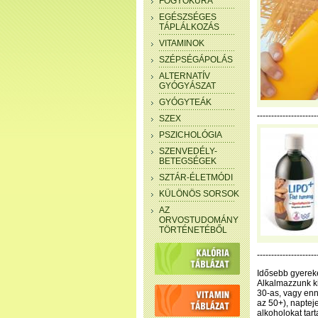
FOGYÓKÚRA
EGÉSZSÉGES
TÁPLÁLKOZÁS
VITAMINOK
SZÉPSÉGÁPOLÁS
ALTERNATÍV
GYÓGYÁSZAT
GYÓGYTEÁK
---------------------
SZEX
PSZICHOLÓGIA
SZENVEDÉLY-
BETEGSÉGEK
SZTÁR-ÉLETMÓDI
KÜLÖNÖS SORSOK
AZ
ORVOSTUDOMÁNY
TÖRTÉNETÉBŐL
---------------------
Idősebb gyereke
Alkalmazzunk ki
30-as, vagy en
az 50+), naptej
alkoholokat tar