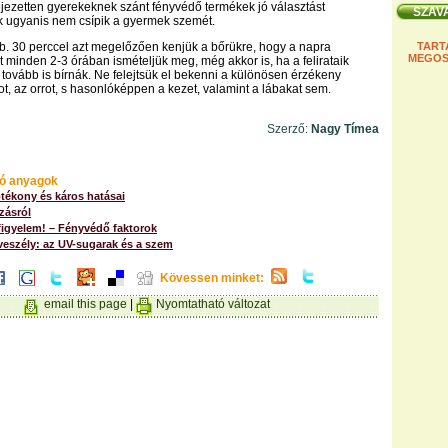
ejezetten gyerekeknek szánt fényvédő termékek jó választást
k ugyanis nem csípik a gyermek szemét.
b. 30 perccel azt megelőzően kenjük a bőrükre, hogy a napra
TART
MEGOS
 minden 2-3 órában ismételjük meg, még akkor is, ha a felirataik
k tovább is bírnák. Ne felejtsük el bekenni a különösen érzékeny
kot, az orrot, s hasonlóképpen a kezet, valamint a lábakat sem.
Szerző:
Nagy Tímea
ó anyagok
tékony és káros hatásai
zásról
igyelem! – Fényvédő faktorok
veszély: az UV-sugarak és a szem
Kövessen minket:
email this page
|
Nyomtatható változat