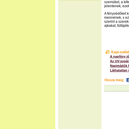
szemüket, a kif
jelentenek, eze
A fényvédőket k
mennének, s ezt
szerint a szere
ajkakat, fültájé
Kapcsolód
A napfény jó
Az UV-sugár
Napimádók f
Láthatatlan 
Ossza meg: