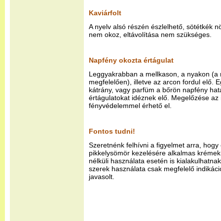
Kaviárfolt
A nyelv alsó részén észlelhető, sötétkék
nem okoz, eltávolítása nem szükséges.
Napfény okozta értágulat
Leggyakrabban a mellkason, a nyakon (a
megfelelően), illetve az arcon fordul elő.
kátrány, vagy parfüm a bőrön napfény hat
értágulatokat idéznek elő. Megelőzése az 
fényvédelemmel érhető el.
Fontos tudni!
Szeretnénk felhívni a figyelmet arra, hog
pikkelysömör kezelésére alkalmas krémek 
nélküli használata esetén is kialakulhatnak
szerek használata csak megfelelő indikáció
javasolt.