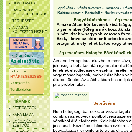
HOMEOPÁTIA
-
-
-
Seprűvéna
Vénás tavacska
Rosacea
Póka
DAGANATOS
-
-
Rubinanyajegy
Kaviárfolt
Napfény okozta é
MEGBETEGEDÉSEK
Fogyókúrázóknak: Légkever
TERHESSÉG
A makulátlan bőr kevesek kiváltsága, 
A MAGAS
olyan ember (főleg a nők között), aki
KOLESZTERINSZINT
hibát: kisebb-nagyobb vöröses foltok
Ezek, illetve az időnkénti erősebb ar
értágulat, mely lehet tartós vagy átme
Légkeveréses Halogén Főzőkészülék
Átmeneti értágulatot okozhat a masszázs, 
jelenség a behatás után nyomtalanul eltűni
lehetnek elsődlegesek – ezek ismeretlen e
vagy másodlagosak, melyek általában val
NYÁRI EGÉSZSÉG
állapot tünetei. Az alábbiakban felsoroljuk 
Vérnyomás
járó problémákat.
Térdfájdalom
TÉMÁINK
Seprűvéna
BETEGSÉGEK
Nem betegség, bár sokszor visszértágulattal
BABA-MAMA
combján az egy-egy pontból „seprűszerűen
vénákból álló elváltozás. Kialakulásában ö
EGÉSZSÉGES
játszanak. Kezelése elsősorban szklerotizá
ÉLETMÓD
beavatkozás) történik, új terápiás eljárás