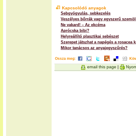
Kapcsolódó anyagok
Sebgyógyulás, sebkezelés
Veszélyes bőrrák vagy egyszerű szemö
Ne vakard! – Az ekcéma
Aprócska bibi?
Helyreállító plasztikai sebészet
Szerepet játszhat a napégés a rosacea 
Mikor tanácsos az anyajegyszűrés?
Ossza meg:
Köv
email this page
|
Nyom