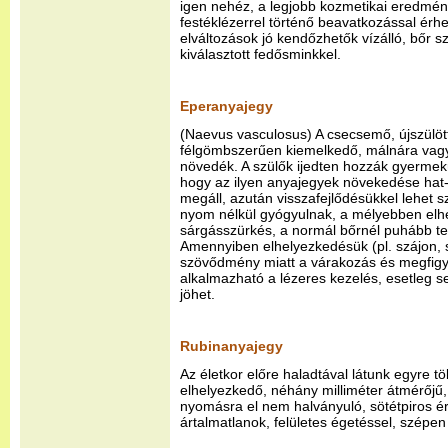
igen nehéz, a legjobb kozmetikai eredmén
festéklézerrel történő beavatkozással érhe
elváltozások jó kendőzhetők vízálló, bőr 
kiválasztott fedősminkkel.
Eperanyajegy
(Naevus vasculosus) A csecsemő, újszülöt
félgömbszerűen kiemelkedő, málnára vag
növedék. A szülők ijedten hozzák gyermekü
hogy az ilyen anyajegyek növekedése hat-
megáll, azután visszafejlődésükkel lehet s
nyom nélkül gyógyulnak, a mélyebben elh
sárgásszürkés, a normál bőrnél puhább te
Amennyiben elhelyezkedésük (pl. szájon,
szövődmény miatt a várakozás és megfigye
alkalmazható a lézeres kezelés, esetleg 
jöhet.
Rubinanyajegy
Az életkor előre haladtával látunk egyre tö
elhelyezkedő, néhány milliméter átmérőjű
nyomásra el nem halványuló, sötétpiros ér
ártalmatlanok, felületes égetéssel, szépen