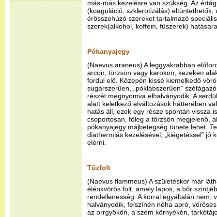
más-más kezelésre van szükség. Az értágu
(koaguláció, szklerotizálás) eltüntethetők
érösszehúzó szereket tartalmazó speciális
szerek(alkohol, koffein, fűszerek) hatásár
Pókanyajegy
(Naevus araneus) A leggyakrabban előford
arcon, törzsön vagy karokon, kezeken alakul
fordul elő. Közepén kissé kiemelkedő vörö
sugárszerűen, „póklábszerűen” szétágazó 
részét megnyomva elhalványodik. A serdü
alatt keletkező elváltozások hátterében v
hatás áll, ezek egy része spontán vissza is
csoportosan, főleg a törzsön megjelenő, 
pókanyajegy májbetegség tünete lehet. Ter
diathermiás kezelésével, „kiégetéssel” jó
elérni.
Tűzfolt
(Naevus flammeus) A születéskor már láth
élénkvörös folt, amely lapos, a bőr szintjéb
rendellenesség. A korral egyáltalán nem, 
halványodik, felszínén néha apró, vörös
az orrgyökön, a szem környékén, tarkótájon