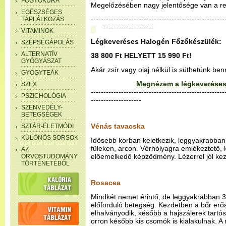
FOGYÓKÚRA
Megelőzésében nagy jelentősége van a r
EGÉSZSÉGES
--------------------------------------------------
TÁPLÁLKOZÁS
--------------------
VITAMINOK
Légkeveréses Halogén Főzőkészülék:
SZÉPSÉGÁPOLÁS
ALTERNATÍV
38 800 Ft HELYETT 15 990 Ft!
GYÓGYÁSZAT
Akár zsír vagy olaj nélkül is süthetünk be
GYÓGYTEÁK
Megnézem a légkeveréses
SZEX
-----------------------------------------------------
PSZICHOLÓGIA
--------------------
SZENVEDÉLY-
BETEGSÉGEK
Vénás tavacska
SZTÁR-ÉLETMÓDI
KÜLÖNÖS SORSOK
Idősebb korban keletkezik, leggyakrabban 
füleken, arcon. Vérhólyagra emlékeztető, k
AZ
előemelkedő képződmény. Lézerrel jól kez
ORVOSTUDOMÁNY
TÖRTÉNETÉBŐL
Rosacea
Mindkét nemet érintő, de leggyakrabban 3
előforduló betegség. Kezdetben a bőr erőse
elhalványodik, később a hajszálerek tartó
orron később kis csomók is kialakulnak. A