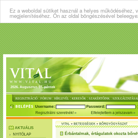
Ez a weboldal sütiket használ a helyes működéséhez, v
megjelenítéséhez. Ön az oldal böngészésével beleegye
2026. Augusztus 07. péntek
:
:
:
:
:
REGISZTRÁCIÓ
FÓRUM
HÍRLEVÉL
KERESŐK
SZAKÉRTŐINK
SZOLGÁLTATÁSA
Username:
Password:
Regisztrálni szeretnék!
Elfelejtettem a jelszavam
VITAL
»
BETEGSÉGEK
»
BŐRGYÓGYÁSZAT
AKTUÁLIS
Érbántalmak, értágulatok okozta bőrel
NYITÓLAP