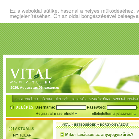
Ez a weboldal sütiket használ a helyes működéséhez, v
megjelenítéséhez. Ön az oldal böngészésével beleegye
2026. Augusztus 09. vasárnap
:
:
:
:
:
REGISZTRÁCIÓ
FÓRUM
HÍRLEVÉL
KERESŐK
SZAKÉRTŐINK
SZOLGÁLTATÁSA
Username:
Password:
Regisztrálni szeretnék!
Elfelejtettem a jelszavam
VITAL
»
BETEGSÉGEK
»
BŐRGYÓGYÁSZAT
AKTUÁLIS
Mikor tanácsos az anyajegyszűrés?
NYITÓLAP