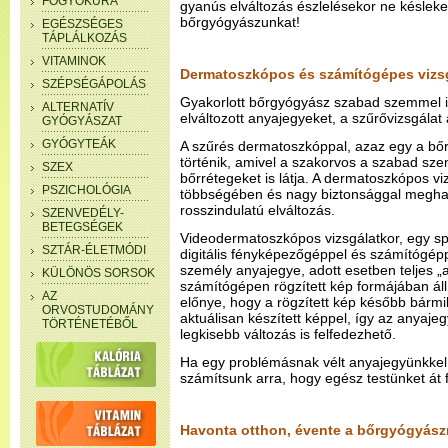
FOGYÓKÚRA
gyanús elváltozás észlelésekor ne késleke
bőrgyógyászunkat!
EGÉSZSÉGES
TÁPLÁLKOZÁS
VITAMINOK
Dermatoszkópos és számítógépes vizs
SZÉPSÉGÁPOLÁS
Gyakorlott bőrgyógyász szabad szemmel i
ALTERNATÍV
elváltozott anyajegyeket, a szűrővizsgálat
GYÓGYÁSZAT
GYÓGYTEÁK
A szűrés dermatoszkóppal, azaz egy a bőr
történik, amivel a szakorvos a szabad s
SZEX
bőrrétegeket is látja. A dermatoszkópos vi
PSZICHOLÓGIA
többségében és nagy biztonsággal meghat
rosszindulatú elváltozás.
SZENVEDÉLY-
BETEGSÉGEK
Videodermatoszkópos vizsgálatkor, egy sp
SZTÁR-ÉLETMÓDI
digitális fényképezőgéppel és számítógépp
személy anyajegye, adott esetben teljes „
KÜLÖNÖS SORSOK
számítógépen rögzített kép formájában áll
AZ
előnye, hogy a rögzített kép később bármi
ORVOSTUDOMÁNY
aktuálisan készített képpel, így az anyaje
TÖRTÉNETÉBŐL
legkisebb változás is felfedezhető.
Ha egy problémásnak vélt anyajegyünkkel 
számítsunk arra, hogy egész testünket át f
Havonta otthon, évente a bőrgyógyász