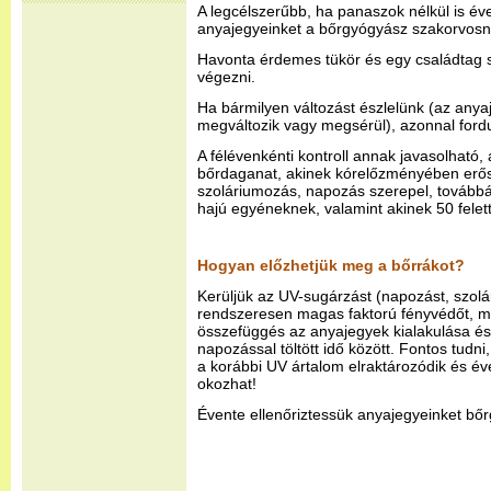
A legcélszerűbb, ha panaszok nélkül is é
anyajegyeinket a bőrgyógyász szakorvosn
Havonta érdemes tükör és egy családtag s
végezni.
Ha bármilyen változást észlelünk (az anya
megváltozik vagy megsérül), azonnal ford
A félévenkénti kontroll annak javasolható,
bőrdaganat, akinek kórelőzményében erős
szoláriumozás, napozás szerepel, továbbá
hajú egyéneknek, valamint akinek 50 felet
Hogyan előzhetjük meg a bőrrákot?
Kerüljük az UV-sugárzást (napozást, szolá
rendszeresen magas faktorú fényvédőt, m
összefüggés az anyajegyek kialakulása és
napozással töltött idő között. Fontos tudni
a korábbi UV ártalom elraktározódik és éve
okozhat!
Évente ellenőriztessük anyajegyeinket bő