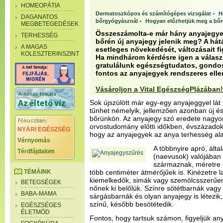
HOMEOPÁTIA
-
Dermatoszkópos és számítógépes vizsgálat
H
DAGANATOS
-
bőrgyógyásznál
Hogyan előzhetjük meg a bőr
MEGBETEGEDÉSEK
Összeszámolta-e már hány anyajegye
TERHESSÉG
bőrén új anyajegy jelenik meg? A hát
A MAGAS
esetleges növekedését, változásait f
KOLESZTERINSZINT
Ha mindhárom kérdésre igen a válasz 
gratulálunk egészségtudatos, gondo
fontos az anyajegyek rendszeres ell
Vásároljon a Vital EgészségPlázában!
Sok újszülött már egy-egy anyajeggyel lát 
tűnhet némelyik, jellemzően azonban új és
bőrünkön. Az anyajegy szó eredete nagyo
orvostudomány előtti időkben, évszázadoko
NYÁRI EGÉSZSÉG
hogy az anyajegyek az anya terhesség ala
Vérnyomás
A többnyire apró, ált
Térdfájdalom
(naevusok) valójában a
származnak, méretre l
TÉMÁINK
több centiméter átmérőjűek is. Kinézetre
kiemelkedők, simák vagy szemölcsszerűen
BETEGSÉGEK
nőnek ki belőlük. Színre sötétbarnák vagy 
BABA-MAMA
sárgásbarnák és olyan anyajegy is létezik
színű, később besötétedik.
EGÉSZSÉGES
ÉLETMÓD
Fontos, hogy tartsuk számon, figyeljük an