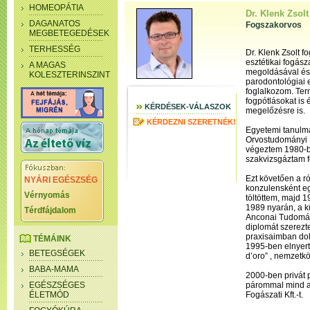
HOMEOPÁTIA
Dr. Klenk Zsolt
DAGANATOS
Fogszakorvos
MEGBETEGEDÉSEK
TERHESSÉG
Dr. Klenk Zsolt 
esztétikai fogász
A MAGAS
megoldásával és
KOLESZTERINSZINT
parodontológiai 
foglalkozom. Te
fogpótlásokat is
KÉRDÉSEK-VÁLASZOK
megelőzésre is.
KÉRDEZNI SZERETNÉK!
Egyetemi tanulm
Orvostudományi 
végeztem 1980-b
szakvizsgáztam f
Ezt követően a r
NYÁRI EGÉSZSÉG
konzulensként e
Vérnyomás
töltöttem, majd 
1989 nyarán, a kü
Térdfájdalom
Anconai Tudomán
diplomát szerezte
praxisaimban do
TÉMÁINK
1995-ben elnyer
BETEGSÉGEK
d’oro” , nemzetkö
BABA-MAMA
2000-ben privát 
EGÉSZSÉGES
párommal mind a
ÉLETMÓD
Fogászati Kft.-t.