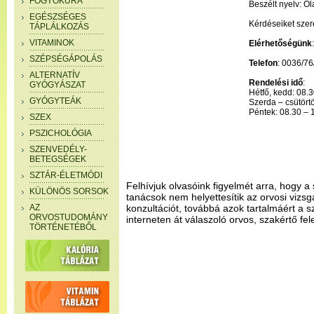
FOGYÓKÚRA
Beszélt nyelv: Ol
EGÉSZSÉGES
Kérdéseiket szere
TÁPLÁLKOZÁS
VITAMINOK
Elérhetőségünk
SZÉPSÉGÁPOLÁS
Telefon
: 0036/76
ALTERNATÍV
Rendelési idő
:
GYÓGYÁSZAT
Hétfő, kedd: 08.
GYÓGYTEÁK
Szerda – csütört
Péntek: 08.30 – 
SZEX
PSZICHOLÓGIA
SZENVEDÉLY-
BETEGSÉGEK
SZTÁR-ÉLETMÓDI
Felhívjuk olvasóink figyelmét arra, hogy a 
KÜLÖNÖS SORSOK
tanácsok nem helyettesítik az orvosi vizsg
AZ
konzultációt, továbbá azok tartalmáért a 
ORVOSTUDOMÁNY
interneten át válaszoló orvos, szakértő fel
TÖRTÉNETÉBŐL