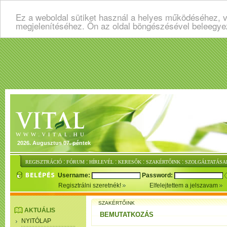
Ez a weboldal sütiket használ a helyes működéséhez, v
megjelenítéséhez. Ön az oldal böngészésével beleegye
2026. Augusztus 07. péntek
:
:
:
:
:
REGISZTRÁCIÓ
FÓRUM
HÍRLEVÉL
KERESŐK
SZAKÉRTŐINK
SZOLGÁLTATÁSA
Username:
Password:
Regisztrálni szeretnék!
Elfelejtettem a jelszavam
SZAKÉRTŐINK
AKTUÁLIS
BEMUTATKOZÁS
NYITÓLAP