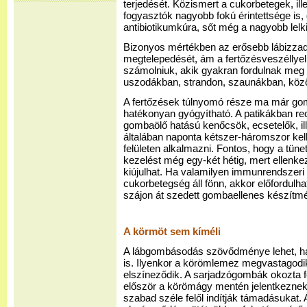
terjedését. Közismert a cukorbetegek, il
fogyasztók nagyobb fokú érintettsége is, 
antibiotikumkúra, sőt még a nagyobb lelki
Bizonyos mértékben az erősebb lábizzad
megtelepedését, ám a fertőzésveszéllyel
számolniuk, akik gyakran fordulnak meg 
uszodákban, strandon, szaunákban, kö
A fertőzések túlnyomó része ma már go
hatékonyan gyógyítható. A patikákban rec
gombaölő hatású kenőcsök, ecsetelők, ill
általában naponta kétszer-háromszor kell 
felületen alkalmazni. Fontos, hogy a tünet
kezelést még egy-két hétig, mert ellenk
kiújulhat. Ha valamilyen immunrendszer
cukorbetegség áll fönn, akkor előfordulha
szájon át szedett gombaellenes készítmé
A körmöt sem kíméli
A lábgombásodás szövődménye lehet, ha 
is. Ilyenkor a körömlemez megvastagodi
elszíneződik. A sarjadzógombák okozta f
először a körömágy mentén jelentkezne
szabad széle felől indítják támadásukat