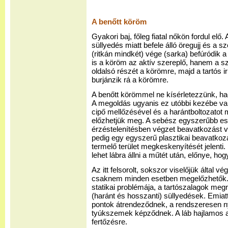
A benőtt köröm
Gyakori baj, főleg fiatal nőkön fordul elő.
süllyedés miatt befele álló öregujj és a s
(ritkán mindkét) vége (sarka) befúródik
is a köröm az aktív szereplő, hanem a s
oldalsó részét a körömre, majd a tartós ir
burjánzik rá a körömre.
A benőtt körömmel ne kísérletezzünk, 
A megoldás ugyanis ez utóbbi kezébe va
cipő mellőzésével és a harántboltozatot
előzhetjük meg. A sebész egyszerűbb ese
érzéstelenítésben végzet beavatkozást v
pedig egy egyszerű plasztikai beavatkoz
termelő terület megkeskenyítését jelenti
lehet lábra állni a műtét után, előnye, ho
Az itt felsorolt, sokszor viselőjük által 
csaknem minden esetben megelőzhetők. A
statikai problémája, a tartószalagok megny
(haránt és hosszanti) süllyedések. Emiatt
pontok átrendeződnek, a rendszeresen n
tyúkszemek képződnek. A láb hajlamos 
fertőzésre.