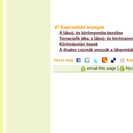
Kapcsolódó anyagok
A lábujj- és körömgomba kezelése
Tornacipők átka: a lábujj- és körömgom
Körömápolási tippek
A divatos csizmák vonzzák a lábgombá
Ossza meg:
Köv
email this page
|
Nyo