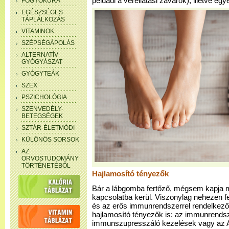
például a vérellátási zavarok), illetve egy
FOGYÓKÚRA
EGÉSZSÉGES
TÁPLÁLKOZÁS
VITAMINOK
SZÉPSÉGÁPOLÁS
ALTERNATÍV
GYÓGYÁSZAT
GYÓGYTEÁK
SZEX
PSZICHOLÓGIA
SZENVEDÉLY-
BETEGSÉGEK
SZTÁR-ÉLETMÓDI
KÜLÖNÖS SORSOK
AZ
ORVOSTUDOMÁNY
TÖRTÉNETÉBŐL
Hajlamosító tényezők
Bár a lábgomba fertőző, mégsem kapja 
kapcsolatba kerül. Viszonylag nehezen f
és az erős immunrendszerrel rendelkező
hajlamosító tényezők is: az immunrendsz
immunszupresszáló kezelések vagy az 