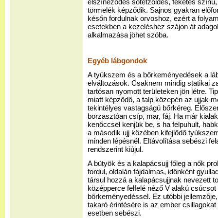
elszíneződés sötétzöldes, feketés színű,
törmelék képződik. Sajnos gyakran előfo
későn fordulnak orvoshoz, ezért a folyama
esetekben a kezeléshez szájon át adago
alkalmazása jöhet szóba.
Egyéb lábgondok
A tyúkszem és a bőrkeményedések a láb
elváltozások. Csaknem mindig statikai z
tartósan nyomott területeken jön létre. Ti
miatt képződő, a talp közepén az ujjak m
tekintélyes vastagságú bőrkéreg. Előszer
borzasztóan csíp, mar, fáj. Ha már kialaku
kenőccsel kenjük be, s ha felpuhult, hab
a második ujj közében kifejlődő tyúkszem
minden lépésnél. Eltávolítása sebészi fel
rendszerint kiújul.
A bütyök és a kalapácsujj főleg a nők pro
fordul, oldalán fájdalmas, időnként gyul
társul hozzá a kalapácsujjnak nevezett tor
középperce felfelé néző V alakú csúcsot 
bőrkeményedéssel. Ez utóbbi jellemzője
takaró érintésére is az ember csillagokat 
esetben sebészi.