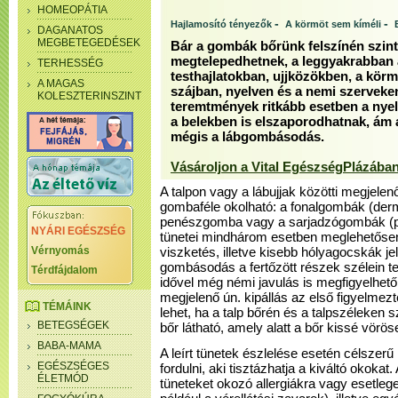
HOMEOPÁTIA
-
-
Hajlamosító tényezők
A körmöt sem kíméli
DAGANATOS
MEGBETEGEDÉSEK
Bár a gombák bőrünk felszínén szin
megtelepedhetnek, a leggyakrabban
TERHESSÉG
testhajlatokban, ujjközökben, a kör
A MAGAS
szájban, nyelven és a nemi szervek
KOLESZTERINSZINT
teremtmények ritkább esetben a ny
a belekben is elszaporodhatnak, ám
mégis a lábgombásodás.
Vásároljon a Vital EgészségPlázában
A talpon vagy a lábujjak közötti megjel
gombaféle okolható: a fonalgombák (de
penészgomba vagy a sarjadzógombák (pl.
NYÁRI EGÉSZSÉG
tünetei mindhárom esetben meglehetősen 
Vérnyomás
viszketés, illetve kisebb hólyagocskák j
gombásodás a fertőzött részek szélein ter
Térdfájdalom
idővel még némi javulás is megfigyelhető
megjelenő ún. kipállás az első figyelmezte
TÉMÁINK
lehet, ha a talp bőrén és a talpszéleken
BETEGSÉGEK
bőr látható, amely alatt a bőr kissé vörös
BABA-MAMA
A leírt tünetek észlelése esetén célsz
EGÉSZSÉGES
fordulni, aki tisztázhatja a kiváltó okokat
ÉLETMÓD
tüneteket okozó allergiákra vagy esetleg