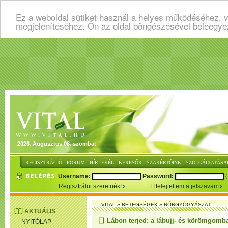
Ez a weboldal sütiket használ a helyes működéséhez, v
megjelenítéséhez. Ön az oldal böngészésével beleegye
2026. Augusztus 08. szombat
:
:
:
:
:
REGISZTRÁCIÓ
FÓRUM
HÍRLEVÉL
KERESŐK
SZAKÉRTŐINK
SZOLGÁLTATÁSA
Username:
Password:
Regisztrálni szeretnék!
Elfelejtettem a jelszavam
VITAL
»
BETEGSÉGEK
»
BŐRGYÓGYÁSZAT
AKTUÁLIS
Lábon terjed: a lábujj- és körömgomb
NYITÓLAP