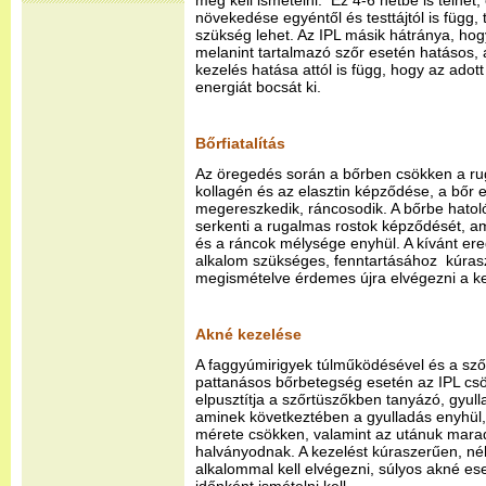
meg kell ismételni. Ez 4-6 hétbe is telhet,
növekedése egyéntől és testtájtól is függ, 
szükség lehet. Az IPL másik hátránya, hog
melanint tartalmazó szőr esetén hatásos,
kezelés hatása attól is függ, hogy az adot
energiát bocsát ki.
Bőrfiatalítás
Az öregedés során a bőrben csökken a rug
kollagén és az elasztin képződése, a bőr em
megereszkedik, ráncosodik. A bőrbe hatol
serkenti a rugalmas rostok képződését, am
és a ráncok mélysége enyhül. A kívánt er
alkalom szükséges, fenntartásához kúrasz
megismételve érdemes újra elvégezni a ke
Akné kezelése
A faggyúmirigyek túlműködésével és a sző
pattanásos bőrbetegség esetén az IPL csö
elpusztítja a szőrtüszőkben tanyázó, gyul
aminek következtében a gyulladás enyhül
mérete csökken, valamint az utánuk mara
halványodnak. A kezelést kúraszerűen, n
alkalommal kell elvégezni, súlyos akné ese