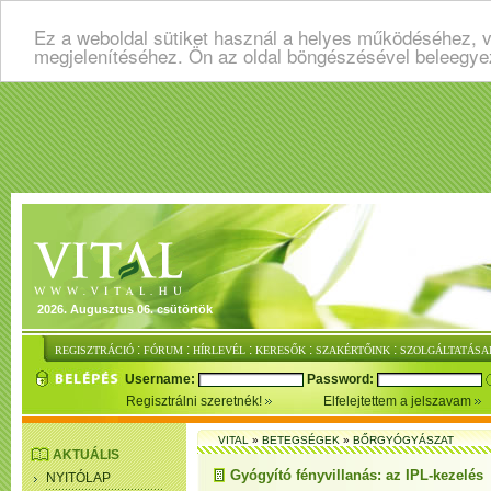
Ez a weboldal sütiket használ a helyes működéséhez, v
megjelenítéséhez. Ön az oldal böngészésével beleegye
2026. Augusztus 06. csütörtök
:
:
:
:
:
REGISZTRÁCIÓ
FÓRUM
HÍRLEVÉL
KERESŐK
SZAKÉRTŐINK
SZOLGÁLTATÁSA
Username:
Password:
Regisztrálni szeretnék!
Elfelejtettem a jelszavam
VITAL
»
BETEGSÉGEK
»
BŐRGYÓGYÁSZAT
AKTUÁLIS
Gyógyító fényvillanás: az IPL-kezelés
NYITÓLAP