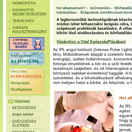
HOMEOPÁTIA
-
-
Hol alkalmazható?
Szőrtelenítés
Bőrfiatalít
DAGANATOS
-
halványítása
Értágulatok, érelváltozások keze
MEGBETEGEDÉSEK
A legkorszerűbb technológiáknak köszönh
TERHESSÉG
módon lehet felhasználni terápiás célra,
A MAGAS
szépészeti problémák kezelésére. A villan
KOLESZTERINSZINT
bőrön lévő elváltozásokra és bőrfiatalítás
Vásároljon a Vital EgészségPlázában!
Az IPL angol betűszó (Intense Pulse Light),
fény. Működésének alapját a szelektív fotot
energiájú, széles hullámhosszú, koncentrál
fotonjai elnyelődnek a bőr és a szőr festé
tartalmazó sejtjeiben, és ott hőenergiává 
környező sejteket érintetlenül hagyják. A hő
NYÁRI EGÉSZSÉG
szöveteket, és a bőrelváltozások elhalván
mm mélyen hatol a bőrbe, és felszínét, a 
Vérnyomás
Térdfájdalom
Hol a
TÉMÁINK
Az IPL
BETEGSÉGEK
egész 
BABA-MAMA
egyará
hogy g
EGÉSZSÉGES
mindös
ÉLETMÓD
járnak