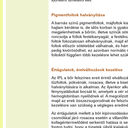
időnként ismételni kell.
Pigmentfoltok halványítása
A barnás színű pigmentfoltok, májfoltok ki
hajlam kérdése is, de idős korban is gyako
megjelenhetnek a bőrön, illetve színűk sö
roncsolja a foltok festékanyagát, a festék
foltok fokozatosan elhalványulnak, majd el
foltok először sötétebbé válhatnak, és há
pedig kivörösödhet, ez azonban normális r
foltoktól függően több kezelésre lehet szü
Értágulatok, érelváltozások kezelése
Az IPL a bőr felszínes ereit érintő elváltoz
tűzfoltok, pókvénák, rosacea, illetve a ki
halványítására is alkalmas. Az ilyenkor al
fénynyalábokat bocsát ki, amelyek a vér 
hemoglobinban nyelődnek el. A megcélzott 
majd az erek összezsugorodnak és felszívó
kezelésre van szükség a végleges eredmé
Az értágulatok mellett a bőr kipirosodásáva
csomókkal járó rosacea esetén a villanóf
kollagéntermelődést serkentő hatása is seg
fontos tudni, hogy a tünetek újbóli kiala