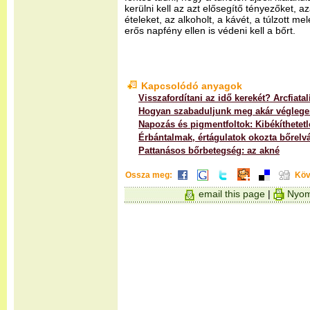
kerülni kell az azt elősegítő tényezőket, a
ételeket, az alkoholt, a kávét, a túlzott me
erős napfény ellen is védeni kell a bőrt.
Kapcsolódó anyagok
Visszafordítani az idő kerekét? Arcfiatal
Hogyan szabaduljunk meg akár végleges
Napozás és pigmentfoltok: Kibékíthetetl
Érbántalmak, értágulatok okozta bőrelv
Pattanásos bőrbetegség: az akné
Ossza meg:
Köv
email this page
|
Nyom