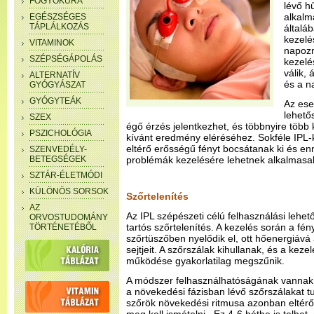
FOGYÓKÚRA
lévő h
alkalm
EGÉSZSÉGES
TÁPLÁLKOZÁS
általá
kezelé
VITAMINOK
napozn
SZÉPSÉGÁPOLÁS
kezelé
válik,
ALTERNATÍV
és a na
GYÓGYÁSZAT
GYÓGYTEÁK
Az ese
lehető
SZEX
égő érzés jelentkezhet, és többnyire több
PSZICHOLÓGIA
kívánt eredmény eléréséhez. Sokféle IPL-
eltérő erősségű fényt bocsátanak ki és en
SZENVEDÉLY-
BETEGSÉGEK
problémák kezelésére lehetnek alkalmasak
SZTÁR-ÉLETMÓDI
KÜLÖNÖS SORSOK
Szőrtelenítés
AZ
Az IPL szépészeti célú felhasználási lehet
ORVOSTUDOMÁNY
tartós szőrtelenítés. A kezelés során a fé
TÖRTÉNETÉBŐL
szőrtüszőben nyelődik el, ott hőenergiává
sejtjeit. A szőrszálak kihullanak, és a kez
működése gyakorlatilag megszűnik.
A módszer felhasználhatóságának vannak k
a növekedési fázisban lévő szőrszálakat t
szőrök növekedési ritmusa azonban eltérő,