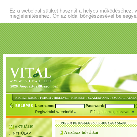
Ez a weboldal sütiket használ a helyes működéséhez, v
megjelenítéséhez. Ön az oldal böngészésével beleegye
2026. Augusztus 08. szombat
:
:
:
:
:
REGISZTRÁCIÓ
FÓRUM
HÍRLEVÉL
KERESŐK
SZAKÉRTŐINK
SZOLGÁLTATÁSA
Username:
Password:
Regisztrálni szeretnék!
Elfelejtettem a jelszavam
VITAL
»
BETEGSÉGEK
»
BŐRGYÓGYÁSZAT
AKTUÁLIS
A száraz bőr átkai
NYITÓLAP