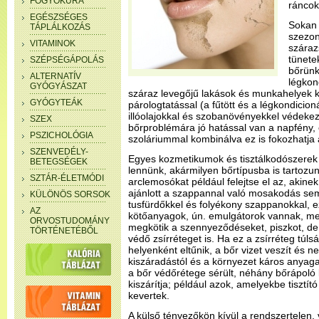
FOGYÓKÚRA
ráncok
EGÉSZSÉGES
Sokan 
TÁPLÁLKOZÁS
szezon
VITAMINOK
száraz
tünete
SZÉPSÉGÁPOLÁS
bőrünk
ALTERNATÍV
légkon
GYÓGYÁSZAT
száraz levegőjű lakások és munkahelyek k
GYÓGYTEÁK
párologtatással (a fűtött és a légkondicion
illóolajokkal és szobanövényekkel védek
SZEX
bőrproblémára jó hatással van a napfény,
PSZICHOLÓGIA
szoláriummal kombinálva ez is fokozhatja 
SZENVEDÉLY-
Egyes kozmetikumok és tisztálkodószerek 
BETEGSÉGEK
lennünk, akármilyen bőrtípusba is tartozun
SZTÁR-ÉLETMÓDI
arclemosókat például felejtse el az, akine
ajánlott a szappannal való mosakodás sem
KÜLÖNÖS SORSOK
tusfürdőkkel és folyékony szappanokkal, 
AZ
kötőanyagok, ún. emulgátorok vannak, me
ORVOSTUDOMÁNY
megkötik a szennyeződéseket, piszkot, de 
TÖRTÉNETÉBŐL
védő zsírréteget is. Ha ez a zsírréteg túl
helyenként eltűnik, a bőr vizet veszít és 
kiszáradástól és a környezet káros anyaga
a bőr védőrétege sérült, néhány bőrápol
kiszárítja; például azok, amelyekbe tisztí
kevertek.
A külső tényezőkön kívül a rendszertelen,