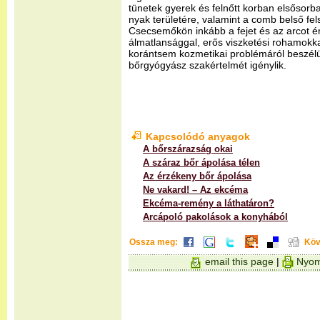
tünetek gyerek és felnőtt korban elsősorba
nyak területére, valamint a comb belső fel
Csecsemőkön inkább a fejet és az arcot ér
álmatlansággal, erős viszketési rohamokka
korántsem kozmetikai problémáról beszél
bőrgyógyász szakértelmét igénylik.
Kapcsolódó anyagok
A bőrszárazság okai
A száraz bőr ápolása télen
Az érzékeny bőr ápolása
Ne vakard! – Az ekcéma
Ekcéma-remény a láthatáron?
Arcápoló pakolások a konyhából
Ossza meg:
Köv
email this page
|
Nyom