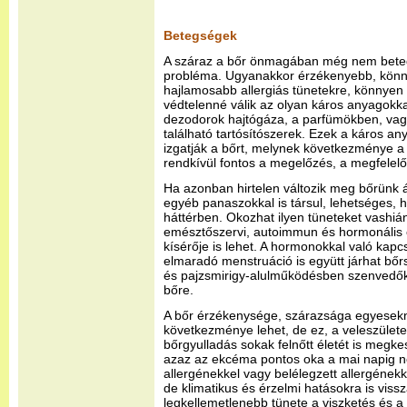
Betegségek
A száraz a bőr önmagában még nem beteg
probléma. Ugyanakkor érzékenyebb, kön
hajlamosabb allergiás tünetekre, könnyen b
védtelenné válik az olyan káros anyagokk
dezodorok hajtógáza, a parfümökben, va
található tartósítószerek. Ezek a káros an
izgatják a bőrt, melynek következménye a
rendkívül fontos a megelőzés, a megfelel
Ha azonban hirtelen változik meg bőrünk 
egyéb panaszokkal is társul, lehetséges, 
háttérben. Okozhat ilyen tüneteket vashiá
emésztőszervi, autoimmun és hormonális
kísérője is lehet. A hormonokkal való kapc
elmaradó menstruáció is együtt járhat bő
és pajzsmirigy-alulműködésben szenvedők
bőre.
A bőr érzékenysége, szárazsága egyesek
következménye lehet, de ez, a veleszületet
bőrgyulladás sokak felnőtt életét is megkes
azaz az ekcéma pontos oka a mai napig ne
allergénekkel vagy belélegzett allergéne
de klimatikus és érzelmi hatásokra is vis
legkellemetlenebb tünete a viszketés és a 