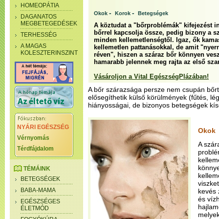
HOMEOPÁTIA
-
-
Okok
Korok
Betegségek
DAGANATOS
MEGBETEGEDÉSEK
A köztudat a "bőrproblémák" kifejezést i
bőrrel kapcsolja össze, pedig bizony a 
TERHESSÉG
minden kellemetlenségtől. Igaz, ők kam
A MAGAS
kellemetlen pattanásokkal, de amit "nyern
KOLESZTERINSZINT
réven", hiszen a száraz bőr könnyen ves
hamarabb jelennek meg rajta az első sza
Vásároljon a Vital EgészségPlázában!
A bőr szárazsága persze nem csupán bőrtí
elősegíthetik külső körülmények (fűtés, lé
hiányosságai, de bizonyos betegségek kísé
NYÁRI EGÉSZSÉG
Okok
Vérnyomás
A szár
Térdfájdalom
problé
kellem
könnye
TÉMÁINK
kellem
BETEGSÉGEK
viszke
BABA-MAMA
kevés 
és víz
EGÉSZSÉGES
hajlam
ÉLETMÓD
melyek