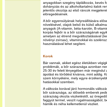
anyagokban szegény táplálkozás, kevés f
dohányzás és az alkoholtartalmú italok re
jelentős okozója az első ráncok megjelenés
elöregedésének.
A bőr egyensúlyának helyreállítására előse
növelésével, olajok belső és külső alkalm
anyagok (A-vitamin, béta-karotin, B-vitami
korpás fejbőr is a bőr szárazságának egyi
amelyen az étrend megváltoztatásával (ke
növényi zsírsav), vitaminokkal és szeléns
használatával lehet segíteni.
Korok
Bár vannak, akiket egész életükben végigk
problémák, a bőr szárazsága azonban ne
25-30 év felett lényegében már megindul 
ápolást és törődést kívánva, mint addig. 
szem környékére, mely egyre érzékenyebbé
hatásokkal szemben.
A változás korával járó hormonális változ
bőr szárazsága, az idősebb emberek ped
szárazság okozta viszketéstől, az öreged
faggyút termel, veszít rugalmasságából, b
hámlik és néha kellemetlenül viszket.