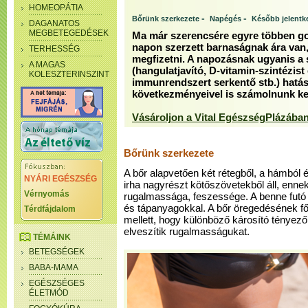
HOMEOPÁTIA
-
-
Bőrünk szerkezete
Napégés
Később jelentk
DAGANATOS
MEGBETEGEDÉSEK
Ma már szerencsére egyre többen go
napon szerzett barnaságnak ára van, 
TERHESSÉG
megfizetni. A napozásnak ugyanis a sz
A MAGAS
(hangulatjavító, D-vitamin-szintézist
KOLESZTERINSZINT
immunrendszert serkentő stb.) hatás
következményeivel is számolnunk kel
Vásároljon a Vital EgészségPlázában
Bőrünk szerkezete
A bőr alapvetően két rétegből, a hámból é
NYÁRI EGÉSZSÉG
irha nagyrészt kötőszövetekből áll, ennek 
Vérnyomás
rugalmassága, feszessége. A benne futó e
és tápanyagokkal. A bőr öregedésének f
Térdfájdalom
mellett, hogy különböző károsító tényező
elveszítik rugalmasságukat.
TÉMÁINK
BETEGSÉGEK
BABA-MAMA
EGÉSZSÉGES
ÉLETMÓD