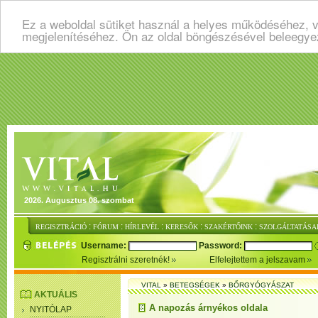
Ez a weboldal sütiket használ a helyes működéséhez, v
megjelenítéséhez. Ön az oldal böngészésével beleegye
2026. Augusztus 08. szombat
:
:
:
:
:
REGISZTRÁCIÓ
FÓRUM
HÍRLEVÉL
KERESŐK
SZAKÉRTŐINK
SZOLGÁLTATÁSA
Username:
Password:
Regisztrálni szeretnék!
Elfelejtettem a jelszavam
VITAL
»
BETEGSÉGEK
»
BŐRGYÓGYÁSZAT
AKTUÁLIS
A napozás árnyékos oldala
NYITÓLAP