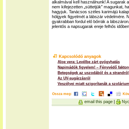
alkalmával kell használnunk! A sugarak a
nem kifejezetten „süttetjük” magunkat, ha
hagyjuk. Tanácsos széles karimájú kalapot
hölgyek figyelmét a lábszár védelmére. 
gyakrabban fordul elő bőrrák a lábszáron,
jelentős a napsugarak ereje felhős időben
Kapcsolódó anyagok
Aloe vera: Levélbe zárt gyógyhatás
Napimádók figyelem! – Fényvédő faktor
Betegségek az uszodából és a strandról
Az UV-sugárzásról
Veszélyei miatt szigorítanák a szolári
Ossza meg:
Köv
email this page
|
Nyo