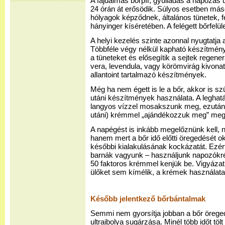
A fájdalmas bőrpír, gyulladás a napozás 
24 órán át erősödik. Súlyos esetben má
hólyagok képződnek, általános tünetek, fe
hányinger kíséretében. A felégett bőrfelü
A helyi kezelés szinte azonnal nyugtatja a 
Többféle végy nélkül kapható készítmény
a tüneteket és elősegítik a sejtek regener
vera, levendula, vagy körömvirág kivonat
allantoint tartalmazó készítmények.
Még ha nem égett is le a bőr, akkor is 
utáni készítmények használata. A legha
langyos vízzel mosakszunk meg, ezután 
utáni) krémmel „ajándékozzuk meg” megv
A napégést is inkább megelőznünk kell, 
hanem mert a bőr idő előtti öregedését o
későbbi kialakulásának kockázatát. Ezér
barnák vagyunk – használjunk napozókr
50 faktoros krémmel kenjük be. Vigyázat
ülőket sem kímélik, a krémek használata 
Később jelentkező bőrbántalmak
Semmi nem gyorsítja jobban a bőr örege
ultraibolya sugárzása. Minél több időt tölt