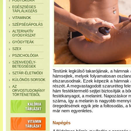
FOGYÓKÚRA
EGÉSZSÉGES
TÁPLÁLKOZÁS
VITAMINOK
SZÉPSÉGÁPOLÁS
ALTERNATÍV
GYÓGYÁSZAT
GYÓGYTEÁK
SZEX
PSZICHOLÓGIA
SZENVEDÉLY-
BETEGSÉGEK
Testünk legkülső takarójának, a hámnak 
SZTÁR-ÉLETMÓDI
hámsejtek, melyek folyamatosan oszlanak
KÜLÖNÖS SORSOK
elszarusodnak. Ezek képezik a hámnak az 
részét. A megvastagodott szaruréteg felel
AZ
ORVOSTUDOMÁNY
hám festéktermelő sejtjei biztosítják a b
TÖRTÉNETÉBŐL
festékanyagot, a melanint. Napozáskor 
száma, így a melanin is nagyobb mennyi
öregedésének egyik jele a foltosodás, a 
már nem egyenletes.
Napégés