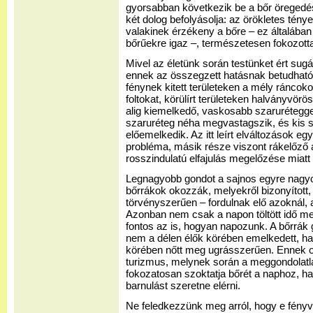
gyorsabban következik be a bőr öregedés
két dolog befolyásolja: az örökletes tén
valakinek érzékeny a bőre – ez általában 
bőrűekre igaz –, természetesen fokozotta
Mivel az életünk során testünket ért sug
ennek az összegzett hatásnak betudhatóa
fénynek kitett területeken a mély ráncoko
foltokat, körülírt területeken halványvörö
alig kiemelkedő, vaskosabb szaruréteggel
szaruréteg néha megvastagszik, és kis 
előemelkedik. Az itt leírt elváltozások e
probléma, másik része viszont rákelőző á
rosszindulatú elfajulás megelőzése miatt 
Legnagyobb gondot a sajnos egyre nagy
bőrrákok okozzák, melyekről bizonyítot
törvényszerűen – fordulnak elő azoknál,
Azonban nem csak a napon töltött idő me
fontos az is, hogyan napozunk. A bőrrá
nem a délen élők körében emelkedett, h
körében nőtt meg ugrásszerűen. Ennek ok
turizmus, melynek során a meggondolatl
fokozatosan szoktatja bőrét a naphoz, h
barnulást szeretne elérni.
Ne feledkezzünk meg arról, hogy e fén