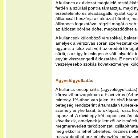
A kullancs az áldozat megfelelő testtájéká
ferdén a szúrási pontra támasztja, majd n
érzéstelenítő és alvadásgátló nyálat köp a
állkapcsát beszúrja az áldozat bőrébe, maj
állkapocs fogazatával rögzíti magát a seb f
az áldozat bőrébe döfte, megkezdődhet a 
A kullancsok különböző vírusokkal, baktéri
amelyek a vérszívás során szervezetünkbe
ugyanis a felszívott vért az eredeti térf
sűríti, s az így feleslegessé vált folyadék 
együtt visszaengedi áldozatába. E nem tú
veszélyesebb szokás következményei kül
Agyvelőgyulladás
A kullancs-encephalitis (agyvelőgyulladás
környező országokban a Flavi-vírus (Arbov
mintegy 1%-ában van jelen. Az első három
betegség rendszerint ártalmatlan tüneteke
személy enyhe lázat, torokfájást, rossz köz
tapasztal. A rövid egy-két napos javulás 
következik, amelynek jellemzői az ismétel
megmerevedett tarkóizomzat, csillapíthata
még ekkor is lehet tökéletes. Kezelés nélk
rosszabbodhat eszméletvesztés, egész tes