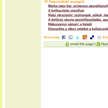
Kapcsolódó anyagok
Marha nagy baj: szivacsos agyvelőgyul
A bolhacsípés veszélyei
Nyári vérszipoly: szúnyogok, pókok, h
A fertőzés okozta agyvelőgyulladás, ag
Mákszemnyi vámpír: a fejtetű
Elpusztítja a rákos sejteket a kullancso
Ossza meg:
Köv
email this page
|
Nyom