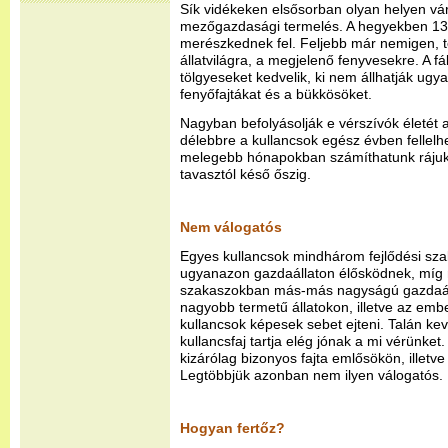
Sík vidékeken elsősorban olyan helyen vár
mezőgazdasági termelés. A hegyekben 1
merészkednek fel. Feljebb már nemigen, tek
állatvilágra, a megjelenő fenyvesekre. A f
tölgyeseket kedvelik, ki nem állhatják ug
fenyőfajtákat és a bükkösöket.
Nagyban befolyásolják e vérszívók életét a
délebbre a kullancsok egész évben fellel
melegebb hónapokban számíthatunk rájuk,
tavasztól késő őszig.
Nem válogatós
Egyes kullancsok mindhárom fejlődési sza
ugyanazon gazdaállaton élősködnek, míg 
szakaszokban más-más nagyságú gazdaál
nagyobb termetű állatokon, illetve az embe
kullancsok képesek sebet ejteni. Talán k
kullancsfaj tartja elég jónak a mi vérünke
kizárólag bizonyos fajta emlősökön, illet
Legtöbbjük azonban nem ilyen válogatós.
Hogyan fertőz?