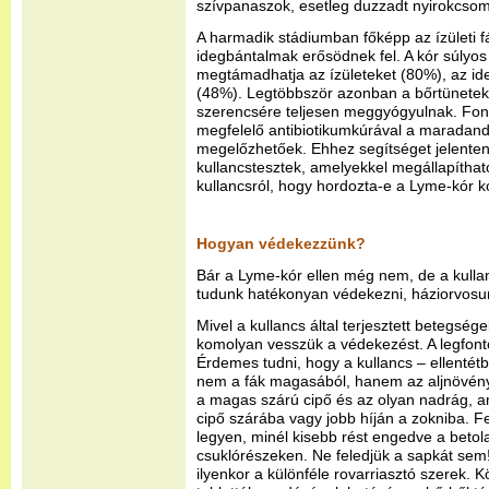
szívpanaszok, esetleg duzzadt nyirokcso
A harmadik stádiumban főképp az ízületi fá
idegbántalmak erősödnek fel. A kór súlyo
megtámadhatja az ízületeket (80%), az id
(48%). Legtöbbször azonban a bőrtünetek 
szerencsére teljesen meggyógyulnak. Font
megfelelő antibiotikumkúrával a maradan
megelőzhetőek. Ehhez segítséget jelenten
kullancstesztek, amelyekkel megállapítható 
kullancsról, hogy hordozta-e a Lyme-kór k
Hogyan védekezzünk?
Bár a Lyme-kór ellen még nem, de a kullan
tudunk hatékonyan védekezni, háziorvosunk
Mivel a kullancs által terjesztett betegsé
komolyan vesszük a védekezést. A legfont
Érdemes tudni, hogy a kullancs – ellentét
nem a fák magasából, hanem az aljnövényz
a magas szárú cipő és az olyan nadrág, a
cipő szárába vagy jobb híján a zokniba. Fe
legyen, minél kisebb rést engedve a betola
csuklórészeken. Ne feledjük a sapkát sem!
ilyenkor a különféle rovarriasztó szerek. K