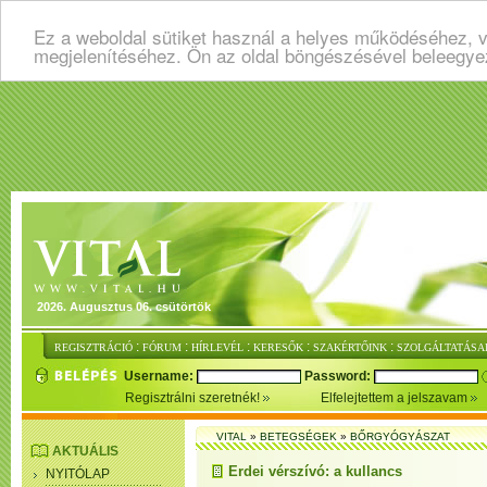
Ez a weboldal sütiket használ a helyes működéséhez, v
megjelenítéséhez. Ön az oldal böngészésével beleegye
2026. Augusztus 06. csütörtök
:
:
:
:
:
REGISZTRÁCIÓ
FÓRUM
HÍRLEVÉL
KERESŐK
SZAKÉRTŐINK
SZOLGÁLTATÁSA
Username:
Password:
Regisztrálni szeretnék!
Elfelejtettem a jelszavam
VITAL
»
BETEGSÉGEK
»
BŐRGYÓGYÁSZAT
AKTUÁLIS
Erdei vérszívó: a kullancs
NYITÓLAP