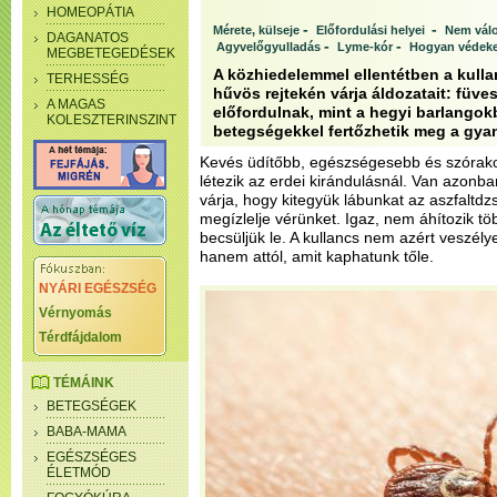
HOMEOPÁTIA
-
-
Mérete, külseje
Előfordulási helyei
Nem vál
DAGANATOS
-
-
Agyvelőgyulladás
Lyme-kór
Hogyan védek
MEGBETEGEDÉSEK
A közhiedelemmel ellentétben a kull
TERHESSÉG
hűvös rejtekén várja áldozatait: füve
A MAGAS
előfordulnak, mint a hegyi barlangok
KOLESZTERINSZINT
betegségekkel fertőzhetik meg a gya
Kevés üdítőbb, egészségesebb és szórakoz
létezik az erdei kirándulásnál. Van azonba
várja, hogy kitegyük lábunkat az aszfaltd
megízlelje vérünket. Igaz, nem áhítozik 
becsüljük le. A kullancs nem azért veszélye
hanem attól, amit kaphatunk tőle.
NYÁRI EGÉSZSÉG
Vérnyomás
Térdfájdalom
TÉMÁINK
BETEGSÉGEK
BABA-MAMA
EGÉSZSÉGES
ÉLETMÓD