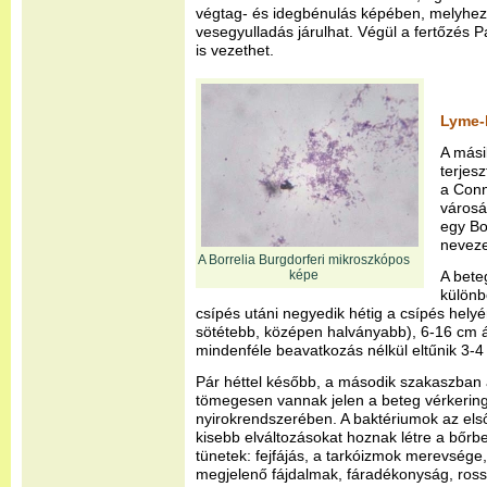
végtag- és idegbénulás képében, melyhe
vesegyulladás járulhat. Végül a fertőzés 
is vezethet.
Lyme-
A mási
terjes
a Conn
városá
egy Bo
neveze
A Borrelia Burgdorferi mikroszkópos
képe
A bete
különb
csípés utáni negyedik hétig a csípés hely
sötétebb, középen halványabb), 6-16 cm át
mindenféle beavatkozás nélkül eltűnik 3-4 
Pár héttel később, a második szakaszban
tömegesen vannak jelen a beteg vérkerin
nyirokrendszerében. A baktériumok az els
kisebb elváltozásokat hoznak létre a bőrb
tünetek: fejfájás, a tarkóizmok merevsége
megjelenő fájdalmak, fáradékonyság, rossz