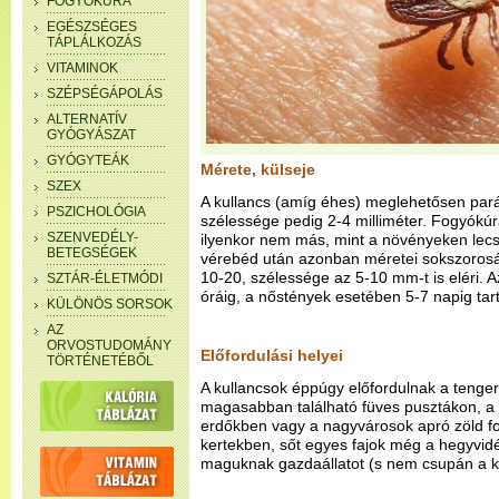
FOGYÓKÚRA
EGÉSZSÉGES
TÁPLÁLKOZÁS
VITAMINOK
SZÉPSÉGÁPOLÁS
ALTERNATÍV
GYÓGYÁSZAT
GYÓGYTEÁK
Mérete, külseje
SZEX
A kullancs (amíg éhes) meglehetősen pará
PSZICHOLÓGIA
szélessége pedig 2-4 milliméter. Fogyókú
SZENVEDÉLY-
ilyenkor nem más, mint a növényeken lec
BETEGSÉGEK
vérebéd után azonban méretei sokszorosár
10-20, szélessége az 5-10 mm-t is eléri. 
SZTÁR-ÉLETMÓDI
óráig, a nőstények esetében 5-7 napig tart
KÜLÖNÖS SORSOK
AZ
ORVOSTUDOMÁNY
Előfordulási helyei
TÖRTÉNETÉBŐL
A kullancsok éppúgy előfordulnak a tengers
magasabban található füves pusztákon, a
erdőkben vagy a nagyvárosok apró zöld fo
kertekben, sőt egyes fajok még a hegyvidé
maguknak gazdaállatot (s nem csupán a k