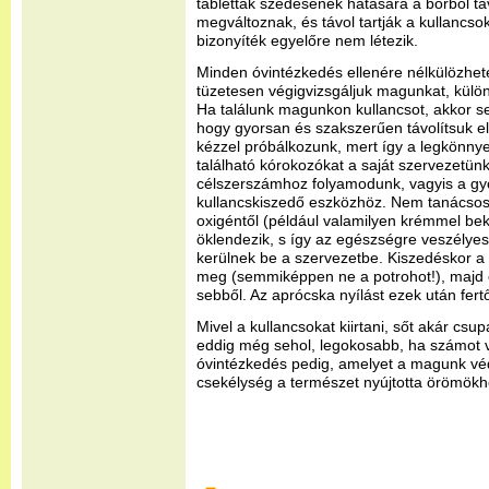
tabletták szedésének hatására a bőrből tá
megváltoznak, és távol tartják a kullancs
bizonyíték egyelőre nem létezik.
Minden óvintézkedés ellenére nélkülözhet
tüzetesen végigvizsgáljuk magunkat, különö
Ha találunk magunkon kullancsot, akkor s
hogy gyorsan és szakszerűen távolítsuk el 
kézzel próbálkozunk, mert így a legkönny
található kórokozókat a saját szervezetünk
célszerszámhoz folyamodunk, vagyis a gy
kullancskiszedő eszközhöz. Nem tanácsos a
oxigéntől (például valamilyen krémmel beke
öklendezik, s így az egészségre veszélye
kerülnek be a szervezetbe. Kiszedéskor a 
meg (semmiképpen ne a potrohot!), majd 
sebből. Az aprócska nyílást ezek után fertő
Mivel a kullancsokat kiirtani, sőt akár csu
eddig még sehol, legokosabb, ha számot v
óvintézkedés pedig, amelyet a magunk vé
csekélység a természet nyújtotta örömökh