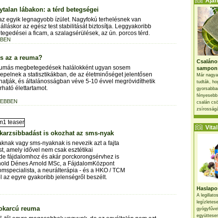
Ajánl
ytalan lábakon: a térd betegségei
 az egyik legnagyobb ízület. Nagyfokú terhelésnek van
 álláskor az egész test stabilitását biztosítja. Leggyakoribb
egedései a ficam, a szalagsérülések, az ún. porcos térd.
BEN
is az a reuma?
Csaláno
eumás megbetegedések halálokként ugyan sosem
sampon
epelnek a statisztikákban, de az életminőséget jelentősen
Már nagya
hatják, és általánosságban véve 5-10 évvel megrövidíthetik
tudták, ho
rható élettartamot.
gyorsabban
fényesebb
EBBEN
csalán csö
zsírosságá
Vital 
 karzsibbadást is okozhat az sms-nyak
nak vagy sms-nyaknak is nevezik azt a fajta
tást, amely idővel nem csak esztétikai
de fájdalomhoz és akár porckorongsérvhez is
rnold Dénes Arnold MSc, a FájdalomKözpont
omspecialista, a neurálterápia - és a HKO / TCM
l az egyre gyakoribb jelenségről beszélt.
Haslapos
A legillat
legízletes
okarcú reuma
gyógyfűve
együttesen