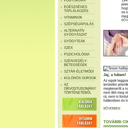
FOGYÓKÚRA
194
jele
EGÉSZSÉGES
hogy
TÁPLÁLKOZÁS
mi n
meg
VITAMINOK
BŐV
SZÉPSÉGÁPOLÁS
ALTERNATÍV
GYÓGYÁSZAT
GYÓGYTEÁK
SZEX
PSZICHOLÓGIA
SZENVEDÉLY-
BETEGSÉGEK
SZTÁR-ÉLETMÓDI
Jaj, a hátam!
KÜLÖNÖS SORSOK
Az egyik leggya
AZ
területén jelent
ORVOSTUDOMÁNY
megkeseríti a na
TÖRTÉNETÉBŐL
nem ítéli meg o
rá, nem is fordu
hátterében és h
BŐVEBBEN
TOVÁBBI CI