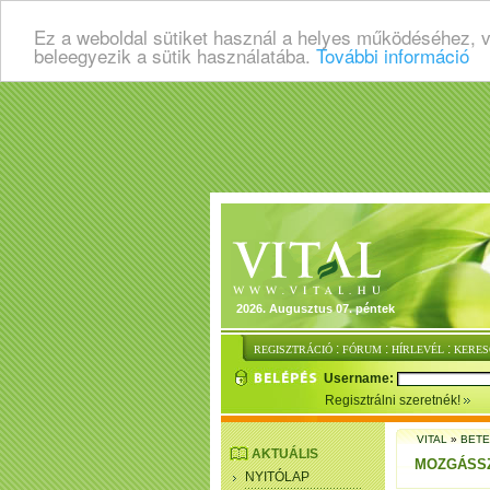
Ez a weboldal sütiket használ a helyes működéséhez, 
beleegyezik a sütik használatába.
További információ
2026. Augusztus 07. péntek
:
:
:
REGISZTRÁCIÓ
FÓRUM
HÍRLEVÉL
KERES
Username:
Regisztrálni szeretnék!
VITAL
»
BET
AKTUÁLIS
MOZGÁSS
NYITÓLAP