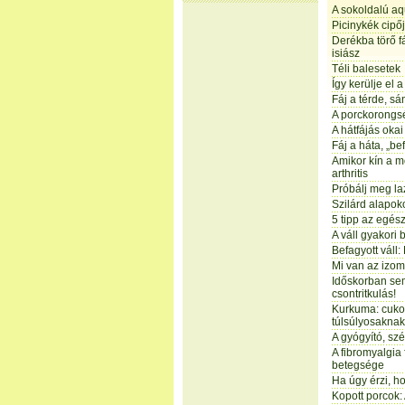
A sokoldalú aq
Picinykék cipő
Derékba törő 
isiász
Téli balesetek
Így kerülje el 
Fáj a térde, sán
A porckorongs
A hátfájás okai
Fáj a háta, „be
Amikor kín a 
arthritis
Próbálj meg la
Szilárd alapok
5 tipp az egés
A váll gyakori
Befagyott váll: 
Mi van az izom
Időskorban sem
csontritkulás!
Kurkuma: cuko
túlsúlyosakna
A gyógyító, szé
A fibromyalgia 
betegsége
Ha úgy érzi, h
Kopott porcok: 