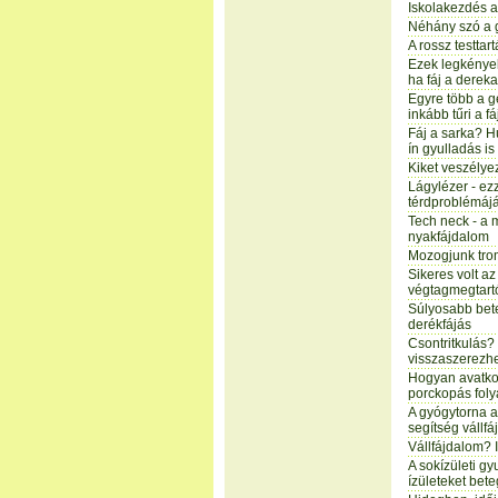
Iskolakezdés 
Néhány szó a 
A rossz testtar
Ezek legkényel
ha fáj a dereka
Egyre több a g
inkább tűri a f
Fáj a sarka? Hú
ín gyulladás is
Kiket veszélyez
Lágylézer - ez
térdproblémájá
Tech neck - a 
nyakfájdalom
Mozogjunk trom
Sikeres volt az
végtagmegtar
Súlyosabb bete
derékfájás
Csontritkulás?
visszaszerezh
Hogyan avatko
porckopás fol
A gyógytorna 
segítség vállf
Vállfájdalom? I
A sokízületi g
ízületeket bete