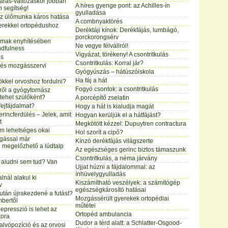
árás-változáskor jobban
A híres gyenge pont: az Achilles-ín
n segítség!
gyulladása
z ülőmunka káros hatása
A combnyaktörés
yerekkel ortopédushoz
Deréktáji kínok: Derékfájás, lumbágó,
porckorongsérv
almak enyhítésében
Ne vegye félvállról!
ndfulness
Vigyázat, törékeny! A csontritkulás
és
Csontritkulás: Korral jár?
lés mozgásszervi
Gyógyúszás – hátúszóiskola
Ha fáj a hát
yökkel orvoshoz fordulni?
Fogyó csontok: a csontritkulás
ről a gyógytornász
 tehet szülőként?
A porcépítő zselatin
fejfájdalmat?
Hogy a hát is kialudja magát
rincferdülés – Jelek, amit
Hogyan kerüljük el a hátfájást?
t
Megkötött kézzel: Dupuytren contractura
m lehetséges okai
Hol szorít a cipő?
gással már
Kínzó derékfájás világszerte
 megelőzhető a lúdtalp
Az egészséges gerinc biztos támaszunk
Csontritkulás, a néma járvány
l aludni sem tud? Van
Ujjat húzni a fájdalommal: az
ínhüvelygyulladás
alnál alakul ki
Kiszámítható veszélyek: a számítógép
v
egészségkárosító hatásai
tán újrakezdené a futást?
Mozgássérült gyerekek ortopédiai
mbertől
műtétei
presszió is lehet az
Ortopéd ambulancia
tora
Dudor a térd alatt: a Schlatter-Osgood-
alvópozíció és az orvosi