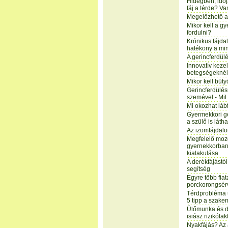
Hidegben, időj
fáj a térde? Va
Megelőzhető a
Mikor kell a g
fordulni?
Krónikus fájd
hatékony a mi
A gerincferdül
Innovatív keze
betegségeknél
Mikor kell büt
Gerincferdülés
szemével - Mit
Mi okozhat láb
Gyermekkori ge
a szülő is látha
Az izomfájdalo
Megfelelő moz
gyernekkorban
kialakulása
A derékfájástó
segítség
Egyre több fiat
porckorongsér
Térdprobléma u
5 tipp a szake
Ülőmunka és de
isiász rizikófak
Nyakfájás? Az 