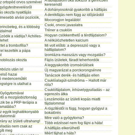
A lábfájdalom oka sokszor a gerincben
az ortopéd orvos szemével
keresendő
gyógytestnevelésről
A dohányosoknál gyakoribb a hátfájás
tás okozta nyakfájás
A derékfájás nem függ az időjárástól
mesebb alvási pozíciók,
Mocorogjon legalább!
Csoki, orvosi javaslatra
erincbeteg, és a többség
Tréner a csuklón
ájdalmat
Hogyan csökkenthető a térdfájdalom?
zódik a vádlija? Achilles-
 lehet
A nélkülözhetetlen kalcium
tet a trombofília?
Mi volt előbb: a depresszió vagy a
hátfájdalom?
zel kezelték a pápa
t
Izomlázra masszázs vagy mozgatás?
mobilozás okozta
Fájós ízületek, fáradt teherhordók
A leggyakoribb izomsérülések
bózis után is!
Új magyarázat a porckorongsérvre
 első hazai
Tanácsok derék- és hátfájás ellen
tó medenceműtét
Csuklóalagút-szindróma – Hallott már
gségre is utalhat a
róla?
Csuklófájdalom, ínhüvelygyulladás – az
 Gyógytornával
egerezés átka
ető a mozgásbiztonság
Leszámolás az ízületi kopás miatti
zik be a PRP-terápia a
fájdalommal
yamatába?
A rögzítéstől is függ, hogyan gyógyul a
az egyik leghatékonyabb
bokatörés
ájdalomnál
Mire való a gyógytorna?
rány az ízületi ultrahang!
Több edzéssel nem fog fájni a háta!
yulladás nem csak az
A hátfájás elkerülhető
gíti meg
Miért fájhat a háta?