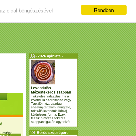
Rendben
 az oldal böngészésével
- 2026 ajánlata -
Levendulás
Mézestekercs szappan
Tökéletes választás, ha a
levendula szerelmese vagy.
Tápláló méz, gazdag
sheavaj-tartalom, nyugtató,
relaxáló levendula illóolaj,
különleges forma. Ezek
teszik a mézes tekercs
szappant igazán egyedivé.
ió
-Bőröd szépségére-
gészsége