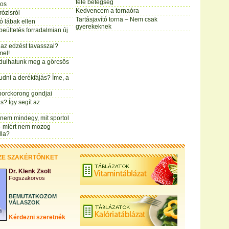
féle betegség
tos
Kedvencem a tornaóra
rózisról
Tartásjavító torna – Nem csak
ó lábak ellen
gyerekeknek
beültetés forradalmian új
az edzést tavasszal?
mel!
ulhatunk meg a görcsös
dni a derékfájás? Íme, a
porckorong gondjai
ás? Így segít az
 nem mindegy, mit sportol
 – miért nem mozog
lla?
ZE SZAKÉRTŐNKET
Dr. Klenk Zsolt
Fogszakorvos
BEMUTATKOZOM
VÁLASZOK
Kérdezni szeretnék