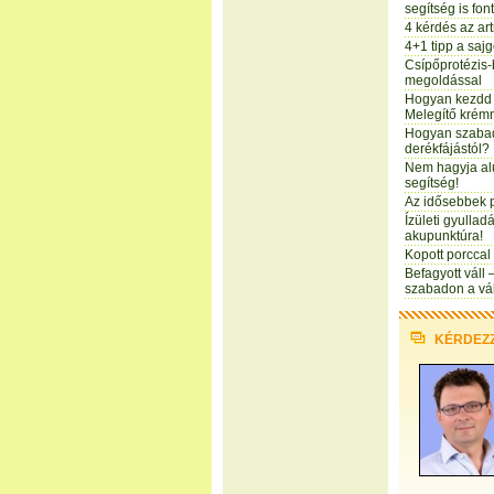
segítség is fon
4 kérdés az art
4+1 tipp a sajg
Csípőprotézis-
megoldással
Hogyan kezdd 
Melegítő krém
Hogyan szabad
derékfájástól?
Nem hagyja alu
segítség!
Az idősebbek 
Ízületi gyullad
akupunktúra!
Kopott porccal
Befagyott váll
szabadon a vá
KÉRDEZ