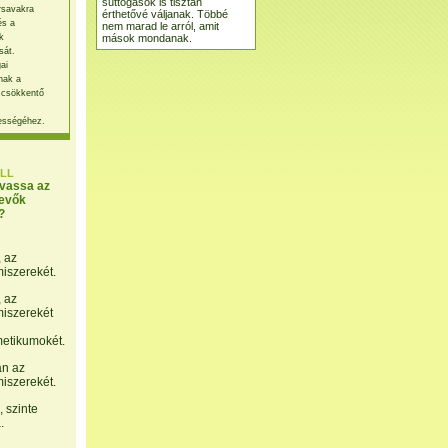
suttogások is tisztán
rsavakra
érthetővé váljanak. Többé
és a
nem marad le arról, amit
mások mondanak.
k
sát.
ai
nak a
 csökkentő
ességéhez.
LL
lvassa az
evők
?
, az
miszerekét.
, az
miszerekét
etikumokét.
án az
miszerekét.
 szinte
.