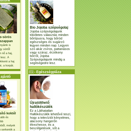
atunk
Bio Jojoba szépségolaj
Jojoba szépségolajunk
tökéletes választás minden
s-sörös
bőrtípusra, hogy bőröd
szappan
egészséges és sugárzó
legyen minden nap. Legyen
nyáink is
szó akár zsíros, pattanásos
gy sörtől
vagy száraz, érzékeny
 nő a haj,
bőrről, Jojoba
 lesz. A
Szépségolajunk mindig a
kkenti a haj
segítségedre lesz.
t, a korpát.
- Egészségpláza
ajánlatunk -
ajánló
Újratölthető
hallókészülék
Ez a Láthatatlan
ító koktél
Hallókészülék lehetővé teszi,
hogy a televíziót kényelmes,
osabb és
alacsony hangerőn
ebb
élvezhesse, és a
kből, melyek
beszélgetések, sőt a
 serkentik a