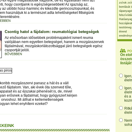
5-től egyre magasabbak vagyunk, de ez egyáltalán nem azt
zsírok zsí
nti, hogy csontjaink is egészségesebbek! Az igazság az,
bomlását 
 az utóbbi húsz-harminc év kikezdte gerincoszlopunkat, és
tápanyago
em használjuk ki a természet adta lehetőségeket fittségünk
felszívódá
teremtésére.
Hatóanyag
EBBEN
hozzájárul
testtömeg
Csontig hatol a fájdalom: reumatológiai betegségek
étrend
eredmény
Az elsősorban idősebbek problémajaként ismert reuma
valójában nem egyetlen betegséget, hanem a mozgásszervek
fájdalmával, mozgáskorlátozottsággal járó betegségek egész
csoportját jelöli.
PO
BŐVEBBEN
Ön elo
összet
listáját
Igen
élel
koribb mozgásszervi panasz a hát és a váll
kező fájdalom. Van, aki évek óta szenved tőle,
Igen
ppalait és az éjszakai pihenését is, de, mivel
élel
lyan erősnek a fájdalmat, hogy gyógyszert kérjen
és a
l orvoshoz. Mi állhat e kellemetlenségek
kozm
ogyan lehet enyhíteni ezeket?
Ritk
élel
Nem,
soha
KKEINK