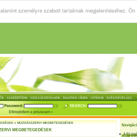
valamint személyre szabott tartalmak megjelenítéséhez. Ön
:
:
:
:
:
ŐK
SZAKÉRTŐINK
SZOLGÁLTATÁSAINK
HASZNOS CÍMEK
JÁTÉKOK
EGÉSZSÉGPLÁZA
Password:
SEARCH:
Elfelejtettem a jelszavam
EGSÉGEK
»
MOZGÁSSZERVI MEGBETEGEDÉSEK
Navigác
ZERVI MEGBETEGEDÉSEK
A fül e