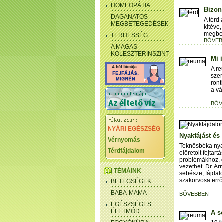
HOMEOPÁTIA
Bizon
DAGANATOS
A térd
MEGBETEGEDÉSEK
kitéve,
megbet
TERHESSÉG
BŐVEB
A MAGAS
KOLESZTERINSZINT
Mi 
A r
szer
ront
a vá
BŐV
NYÁRI EGÉSZSÉG
Nyakfájást és
Vérnyomás
Teknősbéka nyak
Térdfájdalom
előretolt fejtar
problémákhoz, 
vezethet. Dr. A
TÉMÁINK
sebésze, fájdal
szakorvosa errő
BETEGSÉGEK
BABA-MAMA
BŐVEBBEN
EGÉSZSÉGES
ÉLETMÓD
A s