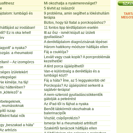
uafitnesz
Mi okozhatja a nyakmerevséget?
je
5 tévhit az isiászról
fájdalom: lumbágó és
9 probléma, amin segíthet a lökéshullám
TART
terápia
MEGOS
Biztos, hogy túl fiatal a porckopáshoz?
a hátfájást az irodában!
11 fontos tipp térdfájdalom esetén
tít? Ez is oka lehet!
Itt az ősz - ismét kiújult az ízületi
gyulladása?
érv
A derékfájdalom diagnózisának lépései
Három hatékony módszer hátfájás ellen
fagyott” a nyaka?
Fáj a csuklója?
mozgás: a rheumatoid
Levált vagy csak kopik? A porcproblémák
kezelhetők!
zítani! – Az izomgörcs
A térd porca újjáépíthető!
on
Van-e különbség a derékfájás és a
zséges ízületekért
lumbágó közt?
 betegségei
Fáj a háta? Íme, az 5 leggyakoribb ok!
Ne kímélje, ha fáj!
Porckopás? Az újjáépülést serkenti a
láz hátterében?
sajátvér-terápia!
 „kötelező” a
A nem-szteroid gyulladáscsökkentők
gátolják a peteérést
rbetegeknek,
Az iPad-től is fájhat a nyaka
k, reumásoknak
Benőtt lábkörmöt okozhatnak a
pítő iszap
balerinacipők
főként fiatal nők
Viszlát, csípőprotézis?
Ismerje fel a rheumatoid artritiszt!
ogy „beszakad a háta”
Szakértői tanácsok hátfájás ellen
Az artrózis