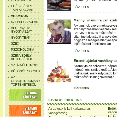
Cinkhiány esetén csökken a s
FOGYÓKÚRA
EGÉSZSÉGES
BŐVEBBEN
TÁPLÁLKOZÁS
VITAMINOK
Mennyi vitaminra van szü
SZÉPSÉGÁPOLÁS
A vitaminok a gyermek szervez
ALTERNATÍV
szabályozásában vesznek részt
GYÓGYÁSZAT
szervezel összes működésére.
vitaminellátottságát alapvetőe
GYÓGYTEÁK
hogy az esetleges hiányállap
SZEX
fejlődésüket érinti károsan.
PSZICHOLÓGIA
BŐVEBBEN
SZENVEDÉLY-
BETEGSÉGEK
Étrendi ajánlat vashiány e
SZTÁR-ÉLETMÓDI
Szabálytalan szívverés, sápadt
hidegérzés, székrekedés. A fel
KÜLÖNÖS SORSOK
utalhatnak, mely súlyosabb f
működését is megzavarhatja.
AZ
ORVOSTUDOMÁNY
TÖRTÉNETÉBŐL
BŐVEBBEN
TOVÁBBI CIKKEINK
Az agynak is kell karbantartás
Erdők,
vadon
Vasegészség
Ne le