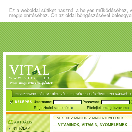
Ez a weboldal sütiket használ a helyes működéséhez, v
megjelenítéséhez. Ön az oldal böngészésével beleegye
2026. Augusztus 07. péntek
:
:
:
:
:
REGISZTRÁCIÓ
FÓRUM
HÍRLEVÉL
KERESŐK
SZAKÉRTŐINK
SZOLGÁLTATÁSA
Username:
Password:
Regisztrálni szeretnék!
Elfelejtettem a jelszavam
VITAL
>>
VITAMINOK, VITAMIN, NYOMELEMEK
AKTUÁLIS
VITAMINOK, VITAMIN, NYOMELEMEK
NYITÓLAP