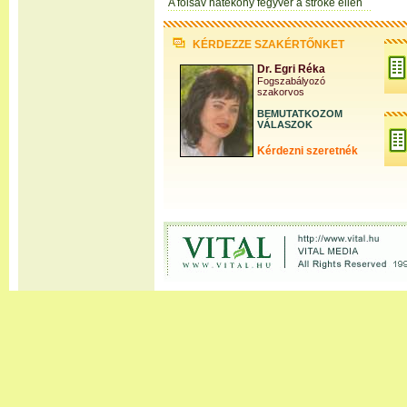
A folsav hatékony fegyver a stroke ellen
KÉRDEZZE SZAKÉRTŐNKET
Dr. Egri Réka
Fogszabályozó
szakorvos
BEMUTATKOZOM
VÁLASZOK
Kérdezni szeretnék