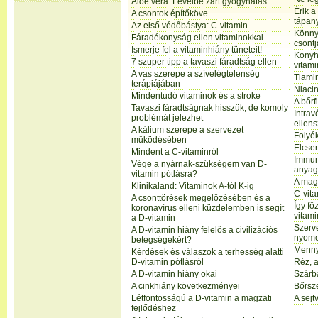
Aloe vera: Levélbe zárt gyógyhatás
Érik a
A csontok építőköve
tápan
Az első védőbástya: C-vitamin
Könny
Fáradékonyság ellen vitaminokkal
csontj
Ismerje fel a vitaminhiány tüneteit!
Konyha
7 szuper tipp a tavaszi fáradtság ellen
vitami
A vas szerepe a szívelégtelenség
Tiamin
terápiájában
Niacin
Mindentudó vitaminok és a stroke
A bőrf
Tavaszi fáradtságnak hisszük, de komoly
Intrav
problémát jelezhet
ellen
A kálium szerepe a szervezet
Folyé
működésében
Elcsen
Mindent a C-vitaminról
Immun
Vége a nyárnak-szükségem van D-
anyag
vitamin pótlásra?
A mag
Klinikaland: Vitaminok A-tól K-ig
C-vita
A csonttörések megelőzésében és a
Így f
koronavírus elleni küzdelemben is segít
vitami
a D-vitamin
Szerv
A D-vitamin hiány felelős a civilizációs
nyom
betegségekért?
Menny
Kérdések és válaszok a terhesség alatti
D-vitamin pótlásról
Réz, 
A D-vitamin hiány okai
Szárba
A cinkhiány következményei
Bőrszé
Létfontosságú a D-vitamin a magzati
A sejt
fejlődéshez