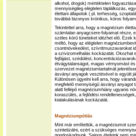
alkohol, drogok) mértéktelen fogyasztása
mennyiségileg elégtelen táplálkozás, egy
élettani állapotok ( pl. terhesség, szopta
továbbá bizonyos krónikus, kóros folyam
Tekintettel arra, hogy a magnézium életta
számtalan anyagcsere-folyamat része, e
széles körű tüneteket idézhet elő. Ezek
méltó, hogy az elégtelen magnéziumbevit
csontnövekedést, szívritmuszavarokat idé
a szívizomelhalás kockázatát. Okozhat 
fejfájást, szédülést, koncentrációzavaro
étvágytalanságot, magas vérnyomást és 
szervezet magnéziumtartalmát jelentőse
ásványi anyagok vesztésével is együtt 
Különösen ügyelni kell arra, hogy várandó
megfelelő mennyiségű ásványi anyagot ta
alatt fellépő magnéziumhiány ugyanis növ
koraszülés, a fejlődési rendellenességek, 
kialakulásának kockázatát.
Magnéziumpótlás
Mint már említettük, a magnéziumot sze
szintetizálni, ezért a szükséges mennyi
gondoskodnunk. Sajnos ételeink nem min