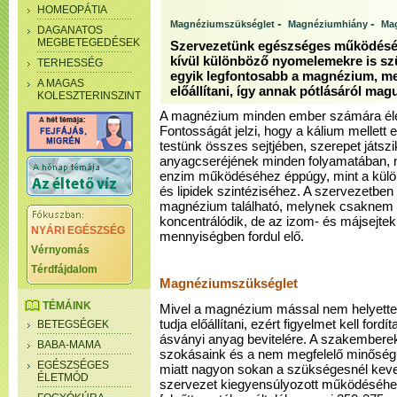
HOMEOPÁTIA
-
-
Magnéziumszükséglet
Magnéziumhiány
Ma
DAGANATOS
MEGBETEGEDÉSEK
Szervezetünk egészséges működéséh
kívül különböző nyomelemekre is sz
TERHESSÉG
egyik legfontosabb a magnézium, m
A MAGAS
előállítani, így annak pótlásáról ma
KOLESZTERINSZINT
A magnézium minden ember számára éle
Fontosságát jelzi, hogy a kálium mellett 
testünk összes sejtjében, szerepet játsz
anyagcseréjének minden folyamatában, n
enzim működéséhez éppúgy, mint a külön
és lipidek szintéziséhez. A szervezetbe
magnézium található, melynek csaknem 
koncentrálódik, de az izom- és májsejtek
NYÁRI EGÉSZSÉG
mennyiségben fordul elő.
Vérnyomás
Térdfájdalom
Magnéziumszükséglet
TÉMÁINK
Mivel a magnézium mással nem helyette
tudja előállítani, ezért figyelmet kell fo
BETEGSÉGEK
ásványi anyag bevitelére. A szakemberek 
BABA-MAMA
szokásaink és a nem megfelelő minőség
EGÉSZSÉGES
miatt nagyon sokan a szükségesnél kev
ÉLETMÓD
szervezet kiegyensúlyozott működéséhe