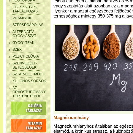
FOGYÓKÚRA
felnőtt esetében általában napi 250-375 
vagy szoptatás alatt azonban ez a magn
EGÉSZSÉGES
Ilyenkor a magzat egészséges fejlődés
TÁPLÁLKOZÁS
terhességhez mintegy 350-375 mg a javas
VITAMINOK
SZÉPSÉGÁPOLÁS
ALTERNATÍV
GYÓGYÁSZAT
GYÓGYTEÁK
SZEX
PSZICHOLÓGIA
SZENVEDÉLY-
BETEGSÉGEK
SZTÁR-ÉLETMÓDI
KÜLÖNÖS SORSOK
AZ
ORVOSTUDOMÁNY
TÖRTÉNETÉBŐL
Magnéziumhiány
Magnéziumhiányhoz általában az egész
életmód, a krónikus stressz, a különböző 