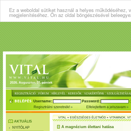
Ez a weboldal sütiket használ a helyes működéséhez, v
megjelenítéséhez. Ön az oldal böngészésével beleegye
2026. Augusztus 07. péntek
:
:
:
:
:
REGISZTRÁCIÓ
FÓRUM
HÍRLEVÉL
KERESŐK
SZAKÉRTŐINK
SZOLGÁLTATÁSA
Username:
Password:
Regisztrálni szeretnék!
Elfelejtettem a jelszavam
VITAL
»
EGÉSZSÉGES ÉLETMÓD
»
VITAMINOK, V
AKTUÁLIS
A magnézium élettani hatása
NYITÓLAP