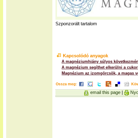
Szponzorált tartalom
Kapcsolódó anyagok
A magnéziumhiány súlyos következmény
A magnézium segíthet elkerülni a cuko
Magnézium az izomgörcsök, a magas v
Ossza meg:
Köv
email this page
|
Nyo