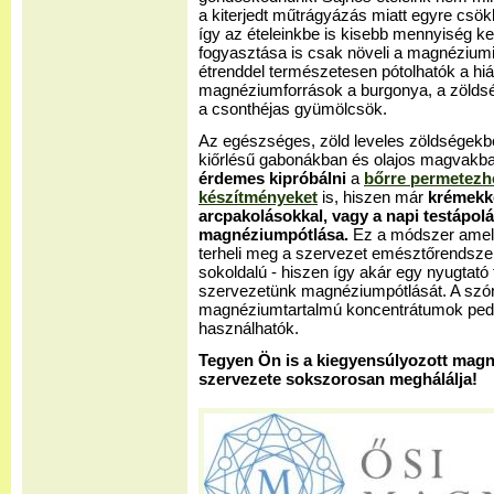
a kiterjedt műtrágyázás miatt egyre csö
így az ételeinkbe is kisebb mennyiség ker
fogyasztása is csak növeli a magnéziumig
étrenddel természetesen pótolhatók a hi
magnéziumforrások a burgonya, a zöldség
a csonthéjas gyümölcsök.
Az egészséges, zöld leveles zöldségekbe
kiőrlésű gabonákban és olajos magvakba
érdemes kipróbálni
a
bőrre permetez
készítményeket
is, hiszen már
krémekke
arcpakolásokkal, vagy a napi testápol
magnéziumpótlása.
Ez a módszer amelle
terheli meg a szervezet emésztőrendszer
sokoldalú - hiszen így akár egy nyugtató 
szervezetünk magnéziumpótlását. A szór
magnéziumtartalmú koncentrátumok pedi
használhatók.
Tegyen Ön is a kiegyensúlyozott magné
szervezete sokszorosan meghálálja!