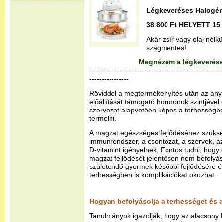
Légkeveréses Halogén
38 800 Ft HELYETT 15 
Akár zsír vagy olaj nélk
szagmentes!
Megnézem a légkeverése
-----------------------------------------------------
----------------
Röviddel a megtermékenyítés után az anya
előállítását támogató hormonok szintjével 
szervezet alapvetően képes a terhességbe
termelni.
A magzat egészséges fejlődéséhez szükség
immunrendszer, a csontozat, a szervek, 
D-vitamint igényelnek. Fontos tudni, hogy 
magzat fejlődését jelentősen nem befolyás
születendő gyermek későbbi fejlődésére é
terhességben is komplikációkat okozhat.
Hogyan befolyásolja a terhességet és a
Tanulmányok igazolják, hogy az alacsony D