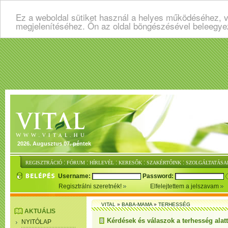
Ez a weboldal sütiket használ a helyes működéséhez, v
megjelenítéséhez. Ön az oldal böngészésével beleegye
2026. Augusztus 07. péntek
:
:
:
:
:
REGISZTRÁCIÓ
FÓRUM
HÍRLEVÉL
KERESŐK
SZAKÉRTŐINK
SZOLGÁLTATÁSA
Username:
Password:
Regisztrálni szeretnék!
Elfelejtettem a jelszavam
VITAL
»
BABA-MAMA
»
TERHESSÉG
AKTUÁLIS
Kérdések és válaszok a terhesség alatt
NYITÓLAP