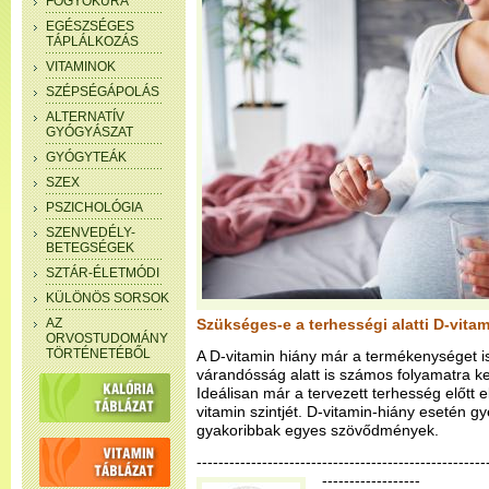
FOGYÓKÚRA
EGÉSZSÉGES
TÁPLÁLKOZÁS
VITAMINOK
SZÉPSÉGÁPOLÁS
ALTERNATÍV
GYÓGYÁSZAT
GYÓGYTEÁK
SZEX
PSZICHOLÓGIA
SZENVEDÉLY-
BETEGSÉGEK
SZTÁR-ÉLETMÓDI
KÜLÖNÖS SORSOK
AZ
Szükséges-e a terhességi alatti D-vita
ORVOSTUDOMÁNY
TÖRTÉNETÉBŐL
A D-vitamin hiány már a termékenységet is
várandósság alatt is számos folyamatra k
Ideálisan már a tervezett terhesség előtt 
vitamin szintjét. D-vitamin-hiány esetén 
gyakoribbak egyes szövődmények.
--------------------------------------------------
------------------