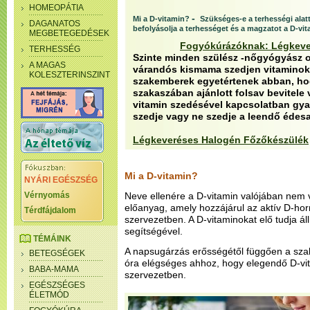
HOMEOPÁTIA
-
Mi a D-vitamin?
Szükséges-e a terhességi alat
DAGANATOS
befolyásolja a terhességet és a magzatot a D-vit
MEGBETEGEDÉSEK
Fogyókúrázóknak: Légkeve
TERHESSÉG
Szinte minden szülész -nőgyógyász o
A MAGAS
várandós kismama szedjen vitaminokat
KOLESZTERINSZINT
szakemberek egyetértenek abban, hog
szakaszában ajánlott folsav bevitele v
vitamin szedésével kapcsolatban gya
szedje vagy ne szedje a leendő édes
Légkeveréses Halogén Főzőkészülék
Mi a D-vitamin?
NYÁRI EGÉSZSÉG
Vérnyomás
Neve ellenére a D-vitamin valójában nem
előanyag, amely hozzájárul az aktív D-h
Térdfájdalom
szervezetben. A D-vitaminokat elő tudja ál
segítségével.
TÉMÁINK
A napsugárzás erősségétől függően a szaba
BETEGSÉGEK
óra elégséges ahhoz, hogy elegendő D-vi
BABA-MAMA
szervezetben.
EGÉSZSÉGES
ÉLETMÓD