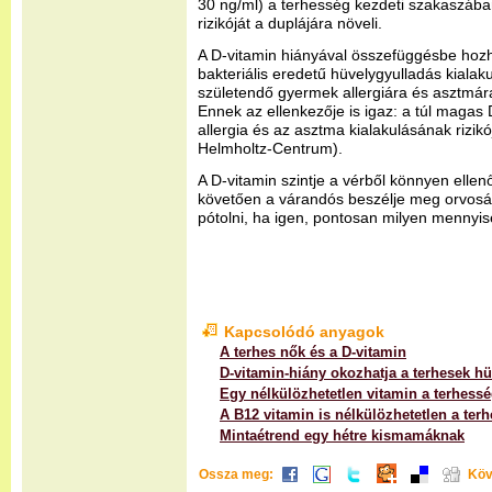
30 ng/ml) a terhesség kezdeti szakaszába
rizikóját a duplájára növeli.
A D-vitamin hiányával összefüggésbe ho
bakteriális eredetű hüvelygyulladás kialaku
születendő gyermek allergiára és asztmára 
Ennek az ellenkezője is igaz: a túl magas D
allergia és az asztma kialakulásának rizikó
Helmholtz-Centrum).
A D-vitamin szintje a vérből könnyen ellenő
követően a várandós beszélje meg orvosáv
pótolni, ha igen, pontosan milyen mennyi
Kapcsolódó anyagok
A terhes nők és a D-vitamin
D-vitamin-hiány okozhatja a terhesek hü
Egy nélkülözhetetlen vitamin a terhesség
A B12 vitamin is nélkülözhetetlen a terh
Mintaétrend egy hétre kismamáknak
Ossza meg:
Köv