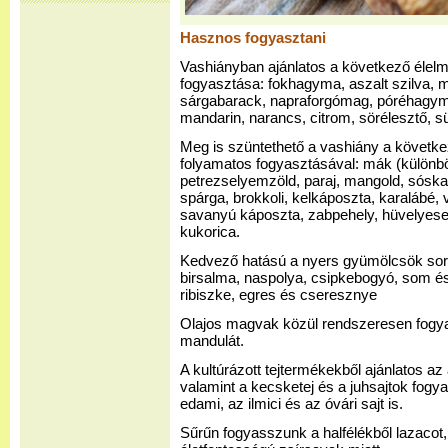
Hasznos fogyasztani
Vashiányban ajánlatos a következő élel
fogyasztása: fokhagyma, aszalt szilva, 
sárgabarack, napraforgómag, póréhagym
mandarin, narancs, citrom, sörélesztő, s
Meg is szüntethető a vashiány a követke
folyamatos fogyasztásával: mák (különb
petrezselyemzöld, paraj, mangold, sóska, 
spárga, brokkoli, kelkáposzta, karalábé,
savanyú káposzta, zabpehely, hüvelyesek
kukorica.
Kedvező hatású a nyers gyümölcsök sorá
birsalma, naspolya, csipkebogyó, som és
ribiszke, egres és cseresznye
Olajos magvak közül rendszeresen fogya
mandulát.
A kultúrázott tejtermékekből ajánlatos az a
valamint a kecsketej és a juhsajtok fogy
edami, az ilmici és az óvári sajt is.
Sűrűn fogyasszunk a halfélékből lazacot, 