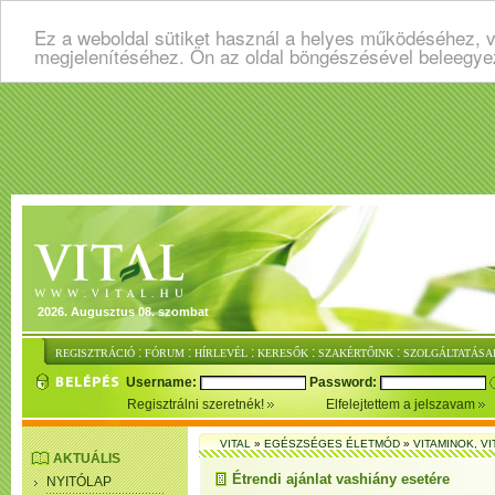
Ez a weboldal sütiket használ a helyes működéséhez, v
megjelenítéséhez. Ön az oldal böngészésével beleegye
2026. Augusztus 08. szombat
:
:
:
:
:
REGISZTRÁCIÓ
FÓRUM
HÍRLEVÉL
KERESŐK
SZAKÉRTŐINK
SZOLGÁLTATÁSA
Username:
Password:
Regisztrálni szeretnék!
Elfelejtettem a jelszavam
VITAL
»
EGÉSZSÉGES ÉLETMÓD
»
VITAMINOK, V
AKTUÁLIS
Étrendi ajánlat vashiány esetére
NYITÓLAP