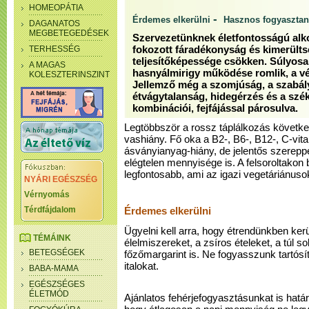
HOMEOPÁTIA
-
Érdemes elkerülni
Hasznos fogyasztan
DAGANATOS
MEGBETEGEDÉSEK
Szervezetünknek életfontosságú alk
TERHESSÉG
fokozott fáradékonyság és kimerültsé
teljesítőképessége csökken. Súlyos
A MAGAS
hasnyálmirigy működése romlik, a vé
KOLESZTERINSZINT
Jellemző még a szomjúság, a szabály
étvágytalanság, hidegérzés és a szé
kombinációi, fejfájással párosulva.
Legtöbbször a rossz táplálkozás követke
vashiány. Fő oka a B2-, B6-, B12-, C-vita
ásványianyag-hiány, de jelentős szereppe
elégtelen mennyisége is. A felsoroltakon 
legfontosabb, ami az igazi vegetáriánuso
NYÁRI EGÉSZSÉG
Vérnyomás
Térdfájdalom
Érdemes elkerülni
Ügyelni kell arra, hogy étrendünkben kerül
TÉMÁINK
élelmiszereket, a zsíros ételeket, a túl so
BETEGSÉGEK
főzőmargarint is. Ne fogyasszunk tartósít
italokat.
BABA-MAMA
EGÉSZSÉGES
ÉLETMÓD
Ajánlatos fehérjefogyasztásunkat is határok