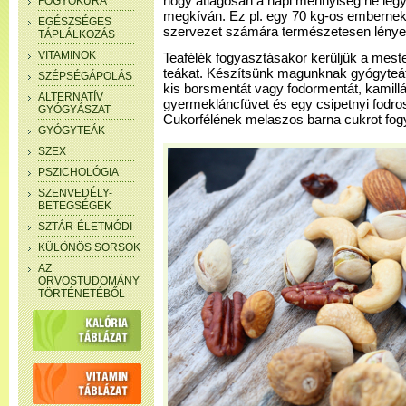
hogy átlagosan a napi mennyiség ne legy
FOGYÓKÚRA
megkíván. Ez pl. egy 70 kg-os embernek 7
EGÉSZSÉGES
szervezet számára természetesen lényeg
TÁPLÁLKOZÁS
VITAMINOK
Teafélék fogyasztásakor kerüljük a mest
teákat. Készítsünk magunknak gyógyteát
SZÉPSÉGÁPOLÁS
kis borsmentát vagy fodormentát, kamillát
ALTERNATÍV
gyermekláncfüvet és egy csipetnyi fodros
GYÓGYÁSZAT
Cukorfélének melaszos barna cukrot fo
GYÓGYTEÁK
SZEX
PSZICHOLÓGIA
SZENVEDÉLY-
BETEGSÉGEK
SZTÁR-ÉLETMÓDI
KÜLÖNÖS SORSOK
AZ
ORVOSTUDOMÁNY
TÖRTÉNETÉBŐL