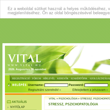
Ez a weboldal sütiket használ a helyes működéséhez, v
megjelenítéséhez. Ön az oldal böngészésével beleegye
2026. Augusztus 08. szombat
:
:
:
:
:
REGISZTRÁCIÓ
FÓRUM
HÍRLEVÉL
KERESŐK
SZAKÉRTŐINK
SZOLGÁLTATÁSA
Username:
Password:
Regisztrálni szeretnék!
Elfelejtettem a jelszavam
VITAL
»
PSZICHOLÓGIA
»
STRESSZ, PSZICHOPAT
AKTUÁLIS
STRESSZ, PSZICHOPATOLÓGIA
NYITÓLAP