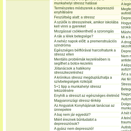
munkahelyi stressz hatásai
A legi
Természetes módszerek a depresszió
Megfej
enyhítésére
autist
Feszültség alatt: a stressz
Depres
A szülők is stresszelnek, amikor iskolába
Hogya
kell vinni a gyereket
szoká
Mozgással csökkenthető a szorongás
Máshog
A rák a lélek betegsége?
Mi a 
A nehéz napok előtt: a premenstruációs
A drog
szindróma
skizof
Egészséges bélflórával harcolhatunk a
Depre
stressz ellen
Nem m
Mentális problémák kezelésében is
antid
segíthet a botox-kezelés
A kép
Jótanácsok a hatékony
autiz
stresszkezeléshez
Árt a 
A krónikus stressz megduplázhatja a
Aki fé
szívbetegségek rizikóját
Stress
5+1 tipp a munkahelyi stressz
Betegg
leküzdésére
Nagyo
Enyhíti a stresszt az egészséges életmód
Autizm
Magyarországi stressz-térkép
Dolgo
Az Angyalok Konyhájának tanácsai az
munka
ünnepekre
A hét
A baj nem jár egyedül?
A fel
Miért éreznek bűntudatot a
traum
depressziósok?
Autist
A gyász nem depresszió!