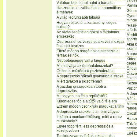
valós
Valóban bele lehet halni a bánatba
Pánik
Hasznunkra is válhatnak a traumatikus
Génmu
élmények
Gyerek
A világ legfurcsább fóbiája
minden
Hogyan éljük túl a karácsonyi céges
"Pasir
bulikat?
a férf
Az alvás segít feldolgozni a fájdalmas
Meddi
emlékeket
sportt
Depresszióhoz vezethet a kevés mozgás
Akar b
és a sok tévézés
számí
Eltérő módon reagálnak a stresszre a
A par
férfiak és nők
Kiderü
Népbetegséggé vált a kiégés
depre
Mi motiválja az önbántalmazókat?
Öngyil
Online is működik a pszichoterápia
Összef
A depressziós nőknél gyakoribb a stroke
és a h
Miért gyakori a skizofrénia?
Kezel
A gazdag országokban több a
Pszich
depressziós
A depr
Mit tegyen, ha fél a repüléstől?
A fiúk
Különleges fóbia a tűtől való félelem
Miben 
Extrém módon csonkítják magukat a tinik
rende
A depresszió csökkenti a nemi vágyat
Okozh
Inkább a munkanélküliség, mint a rossz
Ha szo
munkahely?
Túlzás
Egyre több férfi lesz depressziós a
nervo
közeljövőben
Egész
Testképzavaros férfiakat kutatnak a