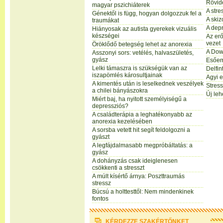
Rövid
magyar pszichiáterek
A stre
Génektől is függ, hogyan dolgozzuk fel a
A skiz
traumákat
A dep
Hiányosak az autista gyerekek vizuális
készségei
Az erő
vezet
Öröklődő betegség lehet az anorexia
A Dow
Asszonyi sors: vetélés, halvaszületés,
gyász
Esőem
Lelki támaszra is szükségük van az
Delfin
iszapömlés károsultjainak
Agyi e
A kimentés után is leselkednek veszélyek
Stres
a chilei bányászokra
Új leh
Miért baj, ha nyitott személyiségű a
depressziós?
A családterápia a leghatékonyabb az
anorexia kezelésében
A sorsba vetett hit segít feldolgozni a
gyászt
A legfájdalmasabb megpróbáltatás: a
gyász
A dohányzás csak ideiglenesen
csökkenti a stresszt
A múlt kísértő árnya: Poszttraumás
stressz
Búcsú a holttesttől: Nem mindenkinek
fontos
KÉRDEZZE SZAKÉRTŐNKET