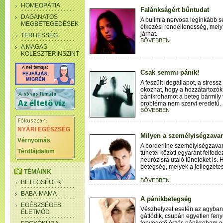
HOMEOPÁTIA
Falánkságért bűntudat
DAGANATOS
A bulimia nervosa leginkább ser
MEGBETEGEDÉSEK
étkezési rendellenesség, mely
járhat.
TERHESSÉG
BŐVEBBEN
A MAGAS
KOLESZTERINSZINT
Csak semmi pánik!
A feszült idegállapot, a stress
okozhat, hogy a hozzátartozók
pánikrohamot a beteg bármily 
probléma nem szervi eredetű.
BŐVEBBEN
NYÁRI EGÉSZSÉG
Milyen a személyiségzava
Vérnyomás
A borderline személyiségzavar
Térdfájdalom
tünetei között egyaránt felfed
neurózisra utaló tüneteket is.
betegség, melyek a jellegzete
TÉMÁINK
BŐVEBBEN
BETEGSÉGEK
BABA-MAMA
A pánikbetegség
EGÉSZSÉGES
Vészhelyzet esetén az agyba
ÉLETMÓD
gátlódik, csupán egyetlen fen