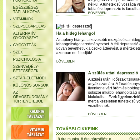
fenyegető érzés pánikroham ese
FOGYÓKÚRA
nélkül. A tünetek súlyossága 
EGÉSZSÉGES
fóbia és depresszió is társulhat
TÁPLÁLKOZÁS
BŐVEBBEN
VITAMINOK
SZÉPSÉGÁPOLÁS
Ha a hideg lehangol
ALTERNATÍV
GYÓGYÁSZAT
A napfény hiánya, a kevesebb mozgás és a hide
lehangoltságot eredményezhet. A téli depresszió
GYÓGYTEÁK
ugyan bevethetjük a csokoládéevést, a mértéklet
SZEX
azonban ne feledjük!
PSZICHOLÓGIA
BŐVEBBEN
SZENVEDÉLY-
BETEGSÉGEK
A szülés utáni depresszió
SZTÁR-ÉLETMÓDI
A szülés utáni időszak fizikail
anyák számára. A fáradékonysá
KÜLÖNÖS SORSOK
ilyenkor elvárt öröm és boldo
AZ
sokszor inkább lehangoltság je
ORVOSTUDOMÁNY
kialakulhat. Ezek figyelmeztető
TÖRTÉNETÉBŐL
mert a kezeletlen tünetek súly
vezethetnek.
BŐVEBBEN
TOVÁBBI CIKKEINK
8 óra munka, 8 óra görcsölés: a
Öröklő