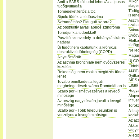
Mikor 
Amit a SARS-ról tudni lehet /Az atípusos
sláge
tüdõgyulladás/
Tüdőg
Tömegeket fertőz a tbc
is leh
Sípoló tüdők: a tüdőasztma
Asztmá
Szénanáthás? Eldugult az orra?
szabad
Az obstruktív alvási apnoé szindróma
Sokar
Törődjünk a tüdőnkkel!
Gyógys
Pusztító szenvedély: a dohányzás káros
Életko
hatásai
tüdőg
Új tüdőt nem kaphatunk: a krónikus
Ne le
obstruktív tüdőbetegség (COPD)
Magas
A nyelőcsőrák
Új CO
Az asthma bronchiale nem gyógyszeres
Eldobh
kezelése
asztm
Rekedtség: nem csak a megfázás tünete
Gyilk
lehet
AIDS é
Tovább emelkedett a légúti
Elfúló
megbetegedések száma Romániában is
Hogya
Szálló por - ismét veszélyes a levegő
minősége
Alapv
influe
Az ország nagy részén javult a levegő
minősége
Torok
Szálló por - Több településünkön is
A tbc 
veszélyes a levegő minősége
kocká
Az azb
Akkor 
vagy 
A leg