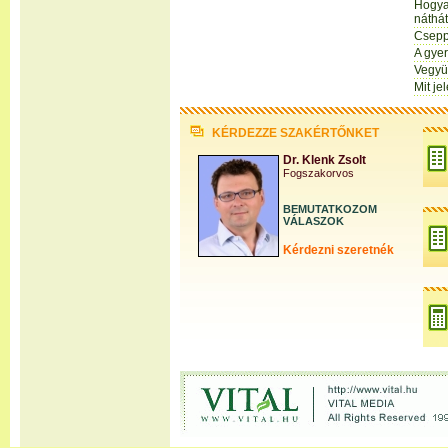
Hogya
náthát
Csepp
A gye
Vegyü
Mit je
KÉRDEZZE SZAKÉRTŐNKET
Dr. Klenk Zsolt
Fogszakorvos
BEMUTATKOZOM
VÁLASZOK
Kérdezni szeretnék