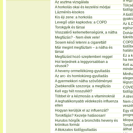
a légz
Az asztma vizsgálata
Tölcsé
A horkolás okai és kezelési módjai
tüdőg
Lázmérés-kisokos
A tüdő
Kis éji zene: a horkolás
gyakr
Levegő után kapkodva: a COPD
Az ILD
Torokgyík és társai
egésze
Visszatérő kellemetlenségünk, a nátha
Dohán
tükré
Megfázás? - Nem élek vele!
COPD-
Sosem késő letenni a cigarettát!
tüdőb
Már megint megfáztam – a nátha és
halálo
társai
Ez a k
Megfázást hozó szeptemberi reggel
ha nem
Hol terjednek a leggyorsabban a
Kell a
vírusok?
minde
A heveny orrmelléküreg-gyulladás
Mintha
Az arc- és homloküreg-gyulladás
elege
A gyermekkori nátha szövődményei
légsz
Zsebkendők szezonja: a megfázás
COVID-
Kell egy hét rosszullét?
tüdőg
Többet ér a kézmosás a vitaminoknál
A stre
A leghatékonyabb védekezés influenza
Nem c
ellen
veszél
Hogyan kerüljük el az influenzát?
Egy r
progr
Torokfájás? Kezelje hatásosan!
Idiopa
Hurutos hörgők: a bronchitis heveny és
krónikus formái
Torokf
állhat
A titokzatos tüdőgyulladás