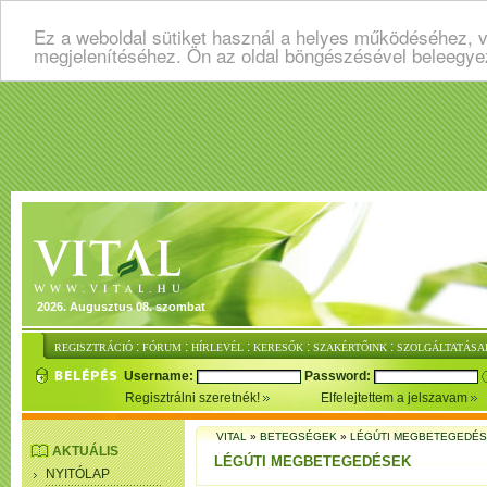
Ez a weboldal sütiket használ a helyes működéséhez, v
megjelenítéséhez. Ön az oldal böngészésével beleegye
2026. Augusztus 08. szombat
:
:
:
:
:
REGISZTRÁCIÓ
FÓRUM
HÍRLEVÉL
KERESŐK
SZAKÉRTŐINK
SZOLGÁLTATÁSA
Username:
Password:
Regisztrálni szeretnék!
Elfelejtettem a jelszavam
VITAL
»
BETEGSÉGEK
»
LÉGÚTI MEGBETEGEDÉ
AKTUÁLIS
LÉGÚTI MEGBETEGEDÉSEK
NYITÓLAP