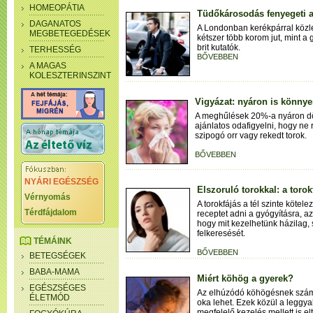
HOMEOPÁTIA
Tüdőkárosodás fenyegeti a 
DAGANATOS
A Londonban kerékpárral közlek
MEGBETEGEDÉSEK
kétszer több korom jut, mint a
brit kutatók.
TERHESSÉG
BŐVEBBEN
A MAGAS
KOLESZTERINSZINT
Vigyázat: nyáron is könny
A meghűlések 20%-a nyáron dön
ajánlatos odafigyelni, hogy ne 
szipogó orr vagy rekedt torok.
BŐVEBBEN
NYÁRI EGÉSZSÉG
Elszoruló torokkal: a torok
Vérnyomás
A torokfájás a tél szinte kötel
Térdfájdalom
receptet adni a gyógyításra, 
hogy mit kezelhetünk házilag,
felkeresését.
TÉMÁINK
BŐVEBBEN
BETEGSÉGEK
BABA-MAMA
Miért köhög a gyerek?
EGÉSZSÉGES
Az elhúzódó köhögésnek számta
ÉLETMÓD
oka lehet. Ezek közül a leggy
megfelelő kezelés mellett is elt