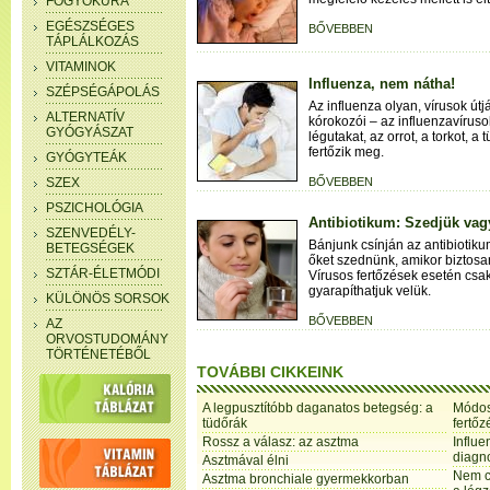
FOGYÓKÚRA
EGÉSZSÉGES
BŐVEBBEN
TÁPLÁLKOZÁS
VITAMINOK
Influenza, nem nátha!
SZÉPSÉGÁPOLÁS
Az influenza olyan, vírusok út
ALTERNATÍV
kórokozói – az influenzavíruso
GYÓGYÁSZAT
légutakat, az orrot, a torkot, a
fertőzik meg.
GYÓGYTEÁK
SZEX
BŐVEBBEN
PSZICHOLÓGIA
Antibiotikum: Szedjük vag
SZENVEDÉLY-
Bánjunk csínján az antibiotik
BETEGSÉGEK
őket szednünk, amikor biztosa
SZTÁR-ÉLETMÓDI
Vírusos fertőzések esetén csak
gyarapíthatjuk velük.
KÜLÖNÖS SORSOK
BŐVEBBEN
AZ
ORVOSTUDOMÁNY
TÖRTÉNETÉBŐL
TOVÁBBI CIKKEINK
A legpusztítóbb daganatos betegség: a
Módosí
tüdőrák
fertőz
Rossz a válasz: az asztma
Influe
diagno
Asztmával élni
Nem c
Asztma bronchiale gyermekkorban