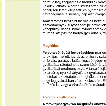
garat, a lágyszájpad és a mandulák vörö
váladék látható. A bőrön szétszórtan pír 
hónalji területen kifejezett, és nyomásra
hátrahagyásával néhány nap alatt gyógyu
Amiért fontos beszélnünk róla és kezelni 
szövődmények súlyossága: pl. orrmellék
középfülgyulladás, nyaki nyirokcsomók 
reumás láz (szívbelhártya-gyulladás!), to
Meghűlés
Felső-alsó légúti fertőzésekben
már egy
torokfájás mellett, így pl. az orrban visz
orrfolyás, garatgyulladás, légcső, gége- 
gyulladása ráterjedhet a szem kötőhártyá
gyulladását eredményezve. A társuló fejf
az arcüreg nyálkahártyájának gyulladása 
tüneteket a köztudatban meghűlésnek ne
hogy leggyakrabban vírusok okozzák. Elő
fertőzés is, vagy a vírusfertőzés másodl
További kiváltó okok
A torokfájást
gyakran meghűlés okozza