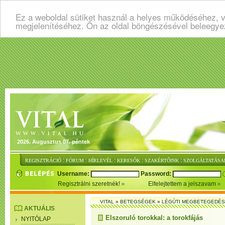
Ez a weboldal sütiket használ a helyes működéséhez, v
megjelenítéséhez. Ön az oldal böngészésével beleegye
2026. Augusztus 07. péntek
:
:
:
:
:
REGISZTRÁCIÓ
FÓRUM
HÍRLEVÉL
KERESŐK
SZAKÉRTŐINK
SZOLGÁLTATÁSA
Username:
Password:
Regisztrálni szeretnék!
Elfelejtettem a jelszavam
VITAL
»
BETEGSÉGEK
»
LÉGÚTI MEGBETEGEDÉ
AKTUÁLIS
Elszoruló torokkal: a torokfájás
NYITÓLAP