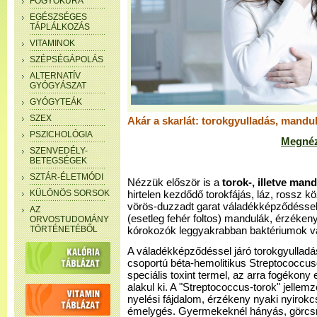
FOGYÓKÚRA
EGÉSZSÉGES
TÁPLÁLKOZÁS
VITAMINOK
SZÉPSÉGÁPOLÁS
ALTERNATÍV
GYÓGYÁSZAT
GYÓGYTEÁK
SZEX
Akár a skarlát: torokgyulladás, mandu
PSZICHOLÓGIA
Megnéz
SZENVEDÉLY-
BETEGSÉGEK
SZTÁR-ÉLETMÓDI
Nézzük először is a
torok-, illetve man
KÜLÖNÖS SORSOK
hirtelen kezdődő torokfájás, láz, rossz kö
vörös-duzzadt garat váladékképződéssel
AZ
(esetleg fehér foltos) mandulák, érzéken
ORVOSTUDOMÁNY
TÖRTÉNETÉBŐL
kórokozók leggyakrabban baktériumok v
A váladékképződéssel járó torokgyulladá
csoportú béta-hemolitikus Streptococcus
speciális toxint termel, az arra fogékony
alakul ki. A "Streptococcus-torok" jellemző
nyelési fájdalom, érzékeny nyaki nyirok
émelygés. Gyermekeknél hányás, görcsro