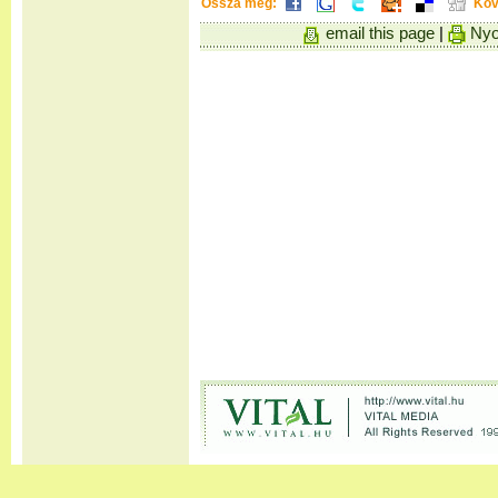
Ossza meg:
Köv
email this page
|
Nyo