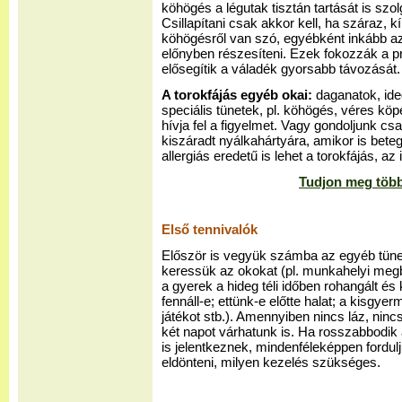
köhögés a légutak tisztán tartását is szolg
Csillapítani csak akkor kell, ha száraz, k
köhögésről van szó, egyébként inkább az
előnyben részesíteni. Ezek fokozzák a p
elősegítik a váladék gyorsabb távozását.
A torokfájás egyéb okai:
daganatok, ide
speciális tünetek, pl. köhögés, véres köpe
hívja fel a figyelmet. Vagy gondoljunk c
kiszáradt nyálkahártyára, amikor is bete
allergiás eredetű is lehet a torokfájás, az
Tudjon meg többe
Első tennivalók
Először is vegyük számba az egyéb tüne
keressük az okokat (pl. munkahelyi meg
a gyerek a hideg téli időben rohangált és
fennáll-e; ettünk-e előtte halat; a kisgye
játékot stb.). Amennyiben nincs láz, nin
két napot várhatunk is. Ha rosszabbodik 
is jelentkeznek, mindenféleképpen fordul
eldönteni, milyen kezelés szükséges.