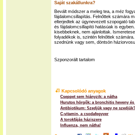
Saját szakállunkra?
Bevált módszer a meleg tea, a méz fogya
fájdalomcsillapítás. Felnőttek számára m
elterjedtek az úgynevezett szopogató tabl
és fájdalomcsillapító hatásúak is egybe
kisebbeknek, nem ajánlottak. Ismeretese
folyadékok is, szintén felnőttek számára. 
szednünk vagy sem, döntsön háziorvosu
Szponzorált tartalom
Kapcsolódó anyagok
Cseppet sem hiányzik: a nátha
Hurutos hörgők: a bronchitis heveny és
Antibiotikum: Szedjük vagy ne szedjük
C-vitamin, a csodafegyver
A torokfájás háziszere
Influenza, nem nátha!