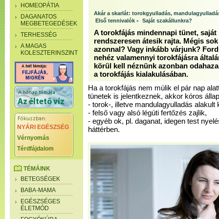
HOMEOPÁTIA
Akár a skarlát: torokgyulladás, mandulagyulladá
DAGANATOS
-
Első tennivalók
Saját szakállunkra?
MEGBETEGEDÉSEK
A torokfájás mindennapi tünet, sajá
TERHESSÉG
rendszeresen átesik rajta. Mégis sok
A MAGAS
azonnal? Vagy inkább várjunk? For
KOLESZTERINSZINT
nehéz valamennyi torokfájásra általá
körül kell néznünk azonban odahaza,
a torokfájás kialakulásában.
Ha a torokfájás nem múlik el pár nap al
tünetek is jelentkeznek, akkor kóros állap
- torok-, illetve mandulagyulladás alakult k
- felső vagy alsó légúti fertőzés zajlik,
- egyéb ok, pl. daganat, idegen test nyelés
NYÁRI EGÉSZSÉG
háttérben.
Vérnyomás
Térdfájdalom
TÉMÁINK
BETEGSÉGEK
BABA-MAMA
EGÉSZSÉGES
ÉLETMÓD