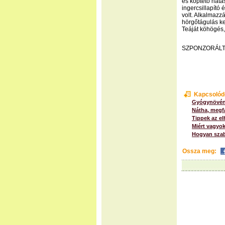
és köptető hatá
ingercsillapító
volt. Alkalmazz
hörgőtágulás ke
Teáját köhögés,
SZPONZORÁLT
Kapcsolód
Gyógynövén
Nátha, megf
Tippek az e
Miért vagyo
Hogyan szab
Ossza meg: