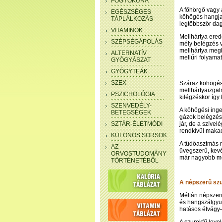
FOGYÓKÚRA
A főhörgő vagy a
EGÉSZSÉGES
köhögés hangja 
TÁPLÁLKOZÁS
legtöbbször dag
VITAMINOK
Mellhártya ered
SZÉPSÉGÁPOLÁS
mély belégzés v
mellhártya megb
ALTERNATÍV
mellűri folyama
GYÓGYÁSZAT
GYÓGYTEÁK
SZEX
Száraz köhögéss
mellhártyaizgal
PSZICHOLÓGIA
kilégzéskor így 
SZENVEDÉLY-
A köhögési inge
BETEGSÉGEK
gázok belégzés
SZTÁR-ÉLETMÓDI
jár, de a szíve
rendkívül makac
KÜLÖNÖS SORSOK
A tüdőasztmás r
AZ
üvegszerű, kevé
ORVOSTUDOMÁNY
már nagyobb me
TÖRTÉNETÉBŐL
A népszerű szur
Méltán népszerű
és hangszálgyul
hatásos étvágy-