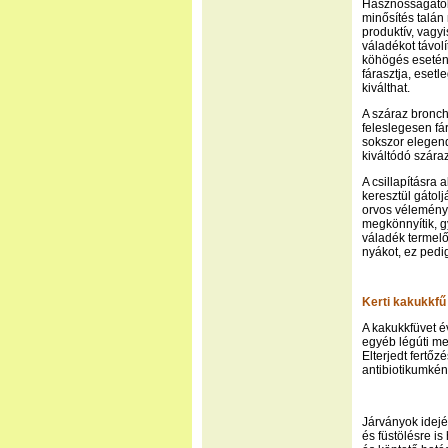
Hasznosságától
minősítés talán
produktív, vagyi
váladékot távol
köhögés esetén 
fárasztja, eset
kiválthat.
A száraz bronch
feleslegesen fá
sokszor elegend
kiváltódó szára
A csillapításra
keresztül gátolj
orvos véleményé
megkönnyítik, g
váladék termelőd
nyákot, ez pedi
Kerti kakukkfű 
A kakukkfüvet é
egyéb légúti m
Elterjedt fertőz
antibiotikumkén
Járványok idejé
és füstölésre is