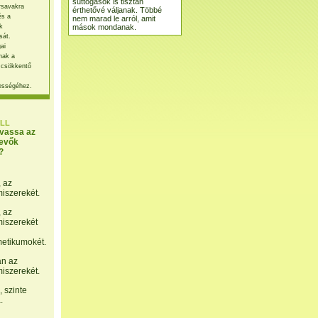
suttogások is tisztán
rsavakra
érthetővé váljanak. Többé
és a
nem marad le arról, amit
mások mondanak.
k
sát.
ai
nak a
 csökkentő
ességéhez.
LL
lvassa az
evők
?
, az
miszerekét.
, az
miszerekét
etikumokét.
án az
miszerekét.
 szinte
.