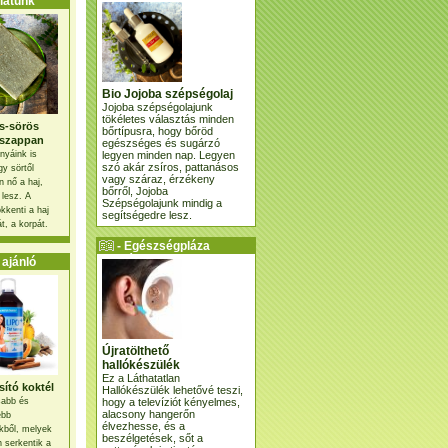
atunk
Bio Jojoba szépségolaj
Jojoba szépségolajunk
tökéletes választás minden
s-sörös
bőrtípusra, hogy bőröd
szappan
egészséges és sugárzó
legyen minden nap. Legyen
nyáink is
szó akár zsíros, pattanásos
gy sörtől
vagy száraz, érzékeny
 nő a haj,
bőrről, Jojoba
 lesz. A
Szépségolajunk mindig a
kkenti a haj
segítségedre lesz.
t, a korpát.
- Egészségpláza
ajánlatunk -
ajánló
Újratölthető
hallókészülék
Ez a Láthatatlan
ító koktél
Hallókészülék lehetővé teszi,
hogy a televíziót kényelmes,
osabb és
alacsony hangerőn
ebb
élvezhesse, és a
kből, melyek
beszélgetések, sőt a
 serkentik a