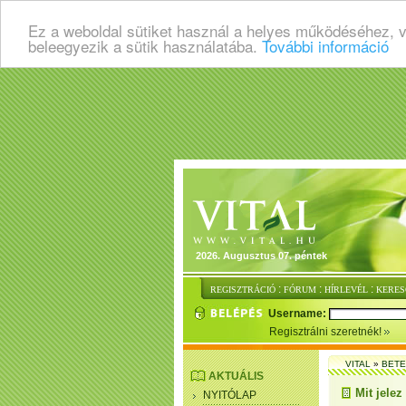
Ez a weboldal sütiket használ a helyes működéséhez, 
beleegyezik a sütik használatába.
További információ
2026. Augusztus 07. péntek
:
:
:
REGISZTRÁCIÓ
FÓRUM
HÍRLEVÉL
KERES
Username:
Regisztrálni szeretnék!
VITAL
»
BET
AKTUÁLIS
Mit jele
NYITÓLAP