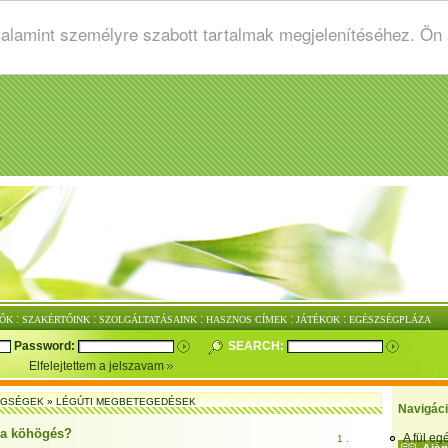
valamint személyre szabott tartalmak megjelenítéséhez. Ön
:
:
:
:
:
ŐK
SZAKÉRTŐINK
SZOLGÁLTATÁSAINK
HASZNOS CÍMEK
JÁTÉKOK
EGÉSZSÉGPLÁZA
Password:
SEARCH:
Elfelejtettem a jelszavam
EGSÉGEK
»
LÉGÚTI MEGBETEGEDÉSEK
Navigác
z a köhögés?
A fül e
1 .