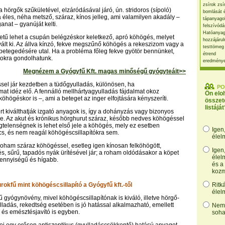
zsírok zsí
 hörgők szűkületével, elzáródásával járó, ún. stridoros (sípoló)
bomlását 
éles, néha metsző, száraz, kínos jelleg, ami valamilyen akadály –
tápanyago
anat – gyanúját kelti.
felszívódá
Hatóanyag
etű lehet a csupán belégzéskor keletkező, apró köhögés, melyet
hozzájárul
ált ki. Az állva kínzó, fekve megszűnő köhögés a rekeszizom vagy a
testtömeg
etegedésére utal. Ha a probléma főleg fekve gyötör bennünket,
étrend
tokra gondolhatunk.
eredmény
Megnézem a Gyógyfű Kft. magas minőségű gyógyteáit>>
el jár kezdetben a tüdőgyulladás, különösen, ha
PO
mat idéz elő. A fennálló mellhártyagyulladás fájdalmat okoz
Ön elo
köhögéskor is –, ami a beteget az inger elfojtására kényszeríti.
összet
listáját
rt kiválthatják izgató anyagok is, így a dohányzás vagy bizonyos
e. Az akut és krónikus hörghurut száraz, később nedves köhögéssel
légtelenségnek is lehet első jele a köhögés, mely ez esetben
Igen
s, és nem reagál köhögéscsillapítókra sem.
élel
oham száraz köhögéssel, esetleg igen kínosan felköhögött,
Igen
s, sűrű, tapadós nyák ürítésével jár; a roham oldódásakor a köpet
élel
nnyiségű és hígabb.
és a
kozm
okfű mint köhögéscsillapító a Gyógyfű kft.-től
Ritk
élel
 gyógynövény, mivel köhögéscsillapítónak is kiváló, illetve hörgő-
ladás, rekedtség esetében is jó hatással alkalmazható, emellett
Nem,
 és emésztésjavító is egyben.
soha