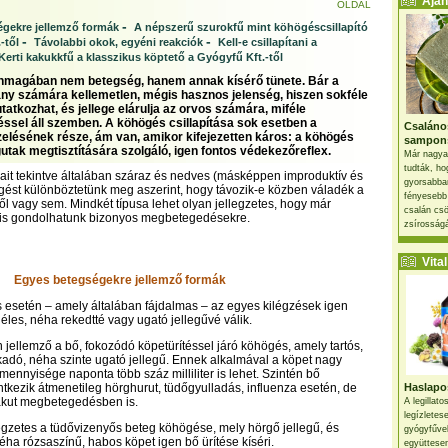
Ajánl
OLDAL
-
gekre jellemző formák
A népszerű szurokfű mint köhögéscsillapító
-
-
-től
Távolabbi okok, egyéni reakciók
Kell-e csillapítani a
Kerti kakukkfű a klasszikus köptető a Gyógyfű Kft.-től
nmagában nem betegség, hanem annak kísérő tünete. Bár a
ny számára kellemetlen, mégis hasznos jelenség, hiszen sokféle
atkozhat, és jellege elárulja az orvos számára, miféle
sel áll szemben. A köhögés csillapítása sok esetben a
Csaláno
elésének része, ám van, amikor kifejezetten káros: a köhögés
sampon
gutak megtisztítására szolgáló, igen fontos védekezőreflex.
Már nagya
tudták, ho
ait tekintve általában száraz és nedves (másképpen improduktív és
gyorsabban
gést különböztetünk meg aszerint, hogy távozik-e közben váladék a
fényesebb
l vagy sem. Mindkét típusa lehet olyan jellegzetes, hogy már
csalán csö
 is gondolhatunk bizonyos megbetegedésekre.
zsírosságá
Vital 
Egyes betegségekre jellemző formák
esetén – amely általában fájdalmas – az egyes kilégzések igen
éles, néha rekedtté vagy ugató jellegűvé válik.
jellemző a bő, fokozódó köpetürítéssel járó köhögés, amely tartós,
adó, néha szinte ugató jellegű. Ennek alkalmával a köpet nagy
mennyisége naponta több száz milliliter is lehet. Szintén bő
entkezik átmenetileg hörghurut, tüdőgyulladás, influenza esetén, de
Haslapos
 akut megbetegedésben is.
A legillat
legízletes
gzetes a tüdővizenyős beteg köhögése, mely hörgő jellegű, és
gyógyfűve
éha rózsaszínű, habos köpet igen bő ürítése kíséri.
együttesen