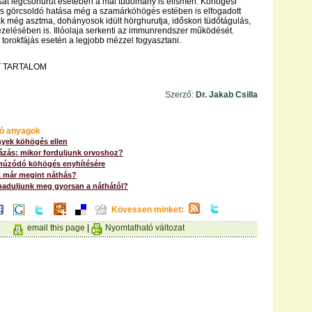
sát légcsőhurut esetében a mai tudomány is elismeri. Köhögési
 és görcsoldó hatása még a szamárköhögés estében is elfogadott
ák még asztma, dohányosok idült hörghurutja, időskori tüdőtágulás,
zelésében is. Illóolaja serkenti az immunrendszer működését.
 torokfájás esetén a legjobb mézzel fogyasztani.
 TARTALOM
Szerző:
Dr. Jakab Csilla
ó anyagok
yek köhögés ellen
ázás: mikor forduljunk orvoshoz?
lhúzódó köhögés enyhítésére
k már megint náthás?
aduljunk meg gyorsan a náthától?
Kövessen minket:
email this page
|
Nyomtatható változat