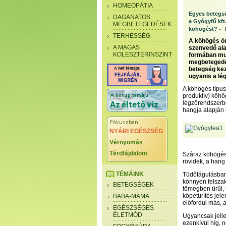
HOMEOPÁTIA
Egyes betegsé
DAGANATOS
a Gyógyfű kft.
MEGBETEGEDÉSEK
-
köhögést?
TERHESSÉG
A köhögés ö
A MAGAS
szenvedő ala
KOLESZTERINSZINT
formában mut
megbetegedés
betegség kez
ugyanis a lé
A köhögés típus
produktív) köhö
légzőrendszerbő
hangja alapján
NYÁRI EGÉSZSÉG
Vérnyomás
Térdfájdalom
Száraz köhögés 
rövidek, a hang 
TÉMÁINK
Tüdőtágulásban 
könnyen felszak
BETEGSÉGEK
tömegben ürül, 
köpetürítés jel
BABA-MAMA
előfordul más,
EGÉSZSÉGES
ÉLETMÓD
Ugyancsak jelle
ezenkívül híg, n