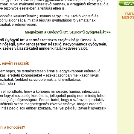
lei egy erősen antiszeptikus (gyulladáscsökkentő) hatású anyagot,
znak. Mivel nyákoldó összetevői vannak, a virágjából főzött tea jó a
ve bizonyos esetekben a fejfájás ellen is.
TART
onlít a kakukkfűéhez (Thymus serpyllum). Kiváló köptető és
MEGOS
ó tulajdonságai miatt a légutak gyulladásos folyamatainak
ználják eredményesen.
Megnézem a Gyógyfű Kft. Szurokfű gyógyteáját >>
 Gyógyfű kft. a természet tiszta erejét kínálja Önnek. A
inőségű, GMP rendszerben készülő, hagyományos gyógyteák,
széles választékából mindenki talál kedvére valót.
, egyéni reakciók
em teljes, de természetesen érinti a leggyakrabban előforduló,
lkasi eredetű köhögéseket – ezeket azonban mellkason kívüli
ozhatják (például szívproblémák, a fül gyulladása,
ás, stb.).
n elmondható, hogy a köhögés minősége, hangja, intenzitása
en fegyelmezettség kérdése is, jellegéből pedig nem mindig lehet
 betegség súlyosságára. Fontos tudni, hogy a száraz, improduktív
ltétlenül szervi megbetegedés következménye. Ideges eredetű
intés pedig sok ember szokása, mellyel például zavarát igyekszik
tani a köhögést?