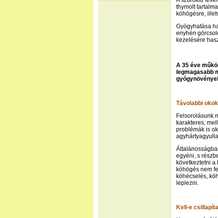
A szurokfű leve
thymolt tartalma
köhögésre, illet
Gyógyhatása has
enyhén görcsold
kezelésére has
A 35 éve működő
legmagasabb m
gyógynövények 
Távolabbi okok
Felsorolásunk n
karakteres, mel
problémák is ok
agyhártyagyullad
Általánosságba
egyéni, s részb
következtetni a
köhögés nem fe
köhécselés, köh
leplezni.
Kell-e csillapí