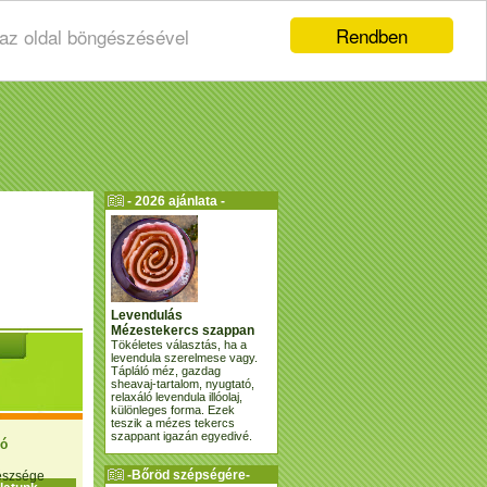
Rendben
 az oldal böngészésével
- 2026 ajánlata -
Levendulás
Mézestekercs szappan
Tökéletes választás, ha a
levendula szerelmese vagy.
Tápláló méz, gazdag
sheavaj-tartalom, nyugtató,
relaxáló levendula illóolaj,
különleges forma. Ezek
teszik a mézes tekercs
szappant igazán egyedivé.
ió
-Bőröd szépségére-
gészsége