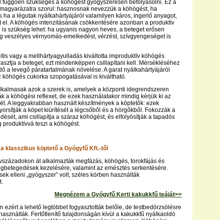
 függően szükséges a köhögést gyógyszeresen befolyásolni. Ez a
 magyarázatra szorul: hasznosnak nevezzük a köhögést, ha
s ha a légutak nyálkahártyájáról valamilyen káros, ingerlő anyagot,
ít el. A köhögés intenzitásának csökkentésére azonban a produktív
is szükség lehet: ha ugyanis nagyon heves, a beteget erősen
leg veszélyes vérnyomás-emelkedést, vérzést, szívgyengeséget is
itis vagy a mellhártyagyulladás kiváltotta improduktív köhögés
rasztja a beteget, ezt mindenképpen csillapítani kell. Mérsékléséhez
ő a levegő páratartalmának növelése. A garat nyálkahártyájáról
z köhögés cukorka szopogatásával is kiváltható.
 alkalmasak azok a szerek is, amelyek a központi idegrendszeren
ák a köhögési reflexet, de ezek használatakor mindig kérjük ki az
t. A leggyakrabban használt készítmények a köptetők: ezek
yorsítják a köpet kiürítését a légcsőből és a hörgőkből. Fokozzák a
ését, ami csillapítja a száraz köhögést, és elfolyósítják a tapadós
g produktívvá teszi a köhögést.
a klasszikus köptető a Gyógyfű Kft.-től
vszázadokon át alkalmazták megfázás, köhögés, torokfájás és
egbetegedések kezelésére, valamint az emésztés serkentésére.
ések elleni „gyógyszer” volt, széles körben használták
t.
Megnézem a Gyógyfű Kerti kakukkfű teáját>>
n ezért a lehető legtöbbet fogyasztották belőle, de testbedörzsölésre
 használták. Fertőtlenítő tulajdonságán kívül a kakukkfű nyálkaoldó