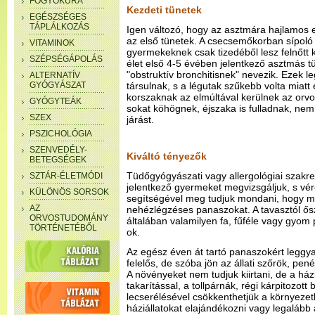
FOGYÓKÚRA
Kezdeti tünetek
EGÉSZSÉGES
TÁPLÁLKOZÁS
Igen változó, hogy az asztmára hajlamos 
az első tünetek. A csecsemőkorban sípoló
VITAMINOK
gyermekeknek csak tizedéből lesz felnőtt
SZÉPSÉGÁPOLÁS
élet első 4-5 évében jelentkező asztmás t
"obstruktív bronchitisnek" nevezik. Ezek 
ALTERNATÍV
GYÓGYÁSZAT
társulnak, s a légutak szűkebb volta miatt
korszaknak az elmúltával kerülnek az orvo
GYÓGYTEÁK
sokat köhögnek, éjszaka is fulladnak, nem 
SZEX
járást.
PSZICHOLÓGIA
SZENVEDÉLY-
Kiváltó tényezők
BETEGSÉGEK
Tüdőgyógyászati vagy allergológiai szakr
SZTÁR-ÉLETMÓDI
jelentkező gyermeket megvizsgáljuk, s vé
KÜLÖNÖS SORSOK
segítségével meg tudjuk mondani, hogy mely
AZ
nehézlégzéses panaszokat. A tavasztól ősz
ORVOSTUDOMÁNY
általában valamilyen fa, fűféle vagy gyom p
TÖRTÉNETÉBŐL
ok.
Az egész éven át tartó panaszokért leggy
felelős, de szóba jön az állati szőrök, pe
A növényeket nem tudjuk kiirtani, de a há
takarítással, a tollpárnák, régi kárpitozott
lecserélésével csökkenthetjük a környeze
háziállatokat elajándékozni vagy legalább a