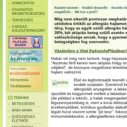
HOMEOPÁTIA
-
-
Kezdeti tünetek
Kiváltó tényezők
Kezelés é
DAGANATOS
-
megelőzés
Mit hoz a jövő?
MEGBETEGEDÉSEK
Még nem sikerült pontosan meghatáro
TERHESSÉG
utódokra örökíti az allergiás hajlamo
A MAGAS
tény, hogy az egyik szülő allergiás b
KOLESZTERINSZINT
30%, két atópiás beteg szülő esetén
valószínűsége annak, hogy a gyermek 
betegségben fog szenvedni.
Vásároljon a Vital EgészségPlázában!
Habár ott még nem tartunk, hogy házasság
"Asztmás férfi keresi nem atópiás hölgy 
céljából", de bizonyos megelőzési lehetős
hajlam valószínű.
NYÁRI EGÉSZSÉG
Első és legfontosabb teendő 
Vérnyomás
tovább szoptatni. Ezenkívül ke
Térdfájdalom
allergizáló anyagokat: a laká
újszülött és kisgyermek mellett a lakásban
TÉMÁINK
(de például a teknőc, a halak megengedett
légszennyezettség is, mert a korai életsz
BETEGSÉGEK
érzékenyebbek, krónikus gyulladás alakulh
BABA-MAMA
légúti hurut viszont szinte "jót tesz": foko
immunvédekezést, s allergiaellenes irányba
EGÉSZSÉGES
ÉLETMÓD