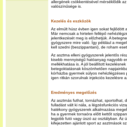
allergének csökkentésével mérséklődik a
valószínűsége is.
Kezelés és eszközök
Az elmúlt húsz évben igen sokat fejlődött 
Már nemcsak a hirtelen fellépő nehézlégzé
jelentkezését meg is előzhetjük. A betegne
gyógyszere mire való. Így például a mege
kell szedni (beszippantani), de roham es
Az asztma elleni gyógyszerek jelentős részé
kisebb mennyiségű hatóanyag nagyobb er
mellékhatása is. A jól beállított kezelésne
betegoktatásnak köszönhetően napjainkban
kórházba gyermek súlyos nehézlégzéses
igen ritkán szorulnak injekciós kezelésre
Eredményes megelőzés
Az asztmás futhat, tornázhat, sportolhat, de
fulladást vált ki nála, a légzésfunkciós vizs
hatékony gyógyszerek alkalmazása megelő
ha a gyermek tornaóra előtt kettőt szippan
legjobb futó vagy úszó az osztályban. Az 
kifejezetten ajánlott sport az asztmások s