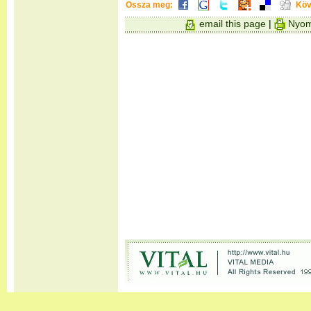
Ossza meg:
Köv
email this page
|
Nyom