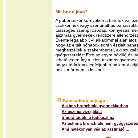
Mit hoz a jövő?
A pubertáskor környékén a tünetek változn
csökkennek vagy szénanáthás panaszokba 
tüsszögés szempirosodás, könnyezés men
asztmás gyermekek rendszere ellenőrzést
Évente legalább 3-4 alkalommal ajánlatos 
hogy az eltelt hónapok során észlelt pana
megbeszéljék a szakemberrel, aki szüksé
gyógyszerelést Erre az egyre bővülő és ja
lehetőségen Így a jelen asztmás gyermek
hogy utódaiknak legfeljebb a hajlamot adj
nekik már nem is lesznek.
Kapcsolódó anyagok
Asztma bronchiale gyermekkorban
Az asztma vizsgálata
Sípoló tüdők: a tüdőasztma
Az asthma bronchiale nem gyógyszeres
Ami hatékonyan véd az asztmától...