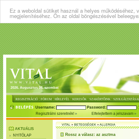
Ez a weboldal sütiket használ a helyes működéséhez, v
megjelenítéséhez. Ön az oldal böngészésével beleegye
2026. Augusztus 08. szombat
:
:
:
:
:
REGISZTRÁCIÓ
FÓRUM
HÍRLEVÉL
KERESŐK
SZAKÉRTŐINK
SZOLGÁLTATÁSA
Username:
Password:
Regisztrálni szeretnék!
Elfelejtettem a jelszavam
VITAL
»
BETEGSÉGEK
»
ALLERGIA
AKTUÁLIS
Rossz a válasz: az asztma
NYITÓLAP