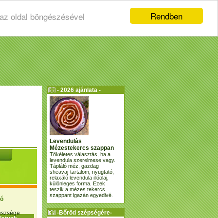
Rendben
 az oldal böngészésével
- 2026 ajánlata -
Levendulás
Mézestekercs szappan
Tökéletes választás, ha a
levendula szerelmese vagy.
Tápláló méz, gazdag
sheavaj-tartalom, nyugtató,
relaxáló levendula illóolaj,
különleges forma. Ezek
teszik a mézes tekercs
szappant igazán egyedivé.
ió
-Bőröd szépségére-
gészsége