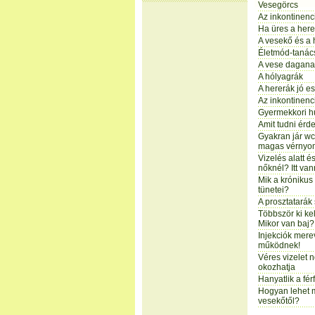
Vesegörcs
Az inkontinen
Ha üres a here
A vesekő és a 
Életmód-tanác
A vese dagan
A hólyagrák
A hererák jó es
Az inkontinenc
Gyermekkori hú
Amit tudni érd
Gyakran jár wc
magas vérnyom
Vizelés alatt 
nőknél? Itt va
Mik a króniku
tünetei?
A prosztatarák
Többször ki ke
Mikor van baj?
Injekciók mere
működnek!
Véres vizelet 
okozhatja
Hanyatlik a fé
Hogyan lehet 
vesekőtől?