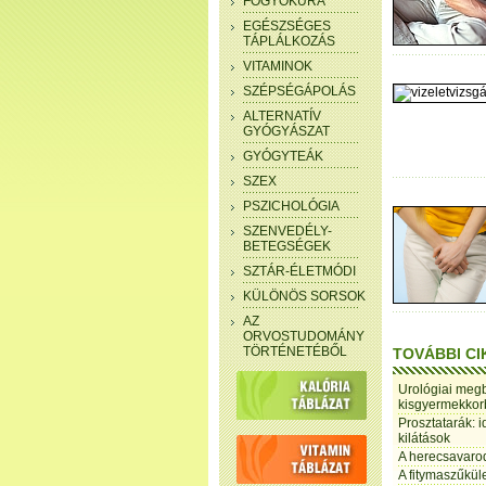
FOGYÓKÚRA
EGÉSZSÉGES
TÁPLÁLKOZÁS
VITAMINOK
SZÉPSÉGÁPOLÁS
ALTERNATÍV
GYÓGYÁSZAT
GYÓGYTEÁK
SZEX
PSZICHOLÓGIA
SZENVEDÉLY-
BETEGSÉGEK
SZTÁR-ÉLETMÓDI
KÜLÖNÖS SORSOK
AZ
ORVOSTUDOMÁNY
TÖRTÉNETÉBŐL
TOVÁBBI CI
Urológiai meg
kisgyermekko
Prosztatarák: 
kilátások
A herecsavaro
A fitymaszűkül