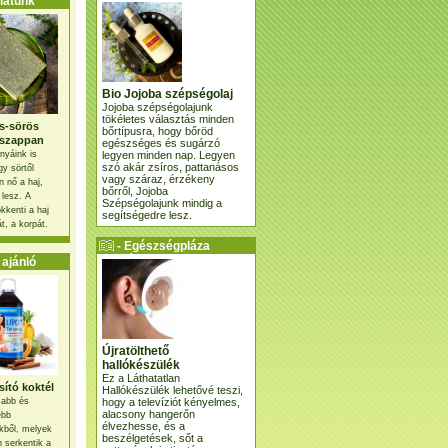
atunk
Bio Jojoba szépségolaj
Jojoba szépségolajunk
tökéletes választás minden
s-sörös
bőrtípusra, hogy bőröd
szappan
egészséges és sugárzó
legyen minden nap. Legyen
nyáink is
szó akár zsíros, pattanásos
gy sörtől
vagy száraz, érzékeny
 nő a haj,
bőrről, Jojoba
 lesz. A
Szépségolajunk mindig a
kkenti a haj
segítségedre lesz.
t, a korpát.
- Egészségpláza
ajánlatunk -
ajánló
Újratölthető
hallókészülék
Ez a Láthatatlan
ító koktél
Hallókészülék lehetővé teszi,
hogy a televíziót kényelmes,
osabb és
alacsony hangerőn
ebb
élvezhesse, és a
kből, melyek
beszélgetések, sőt a
 serkentik a