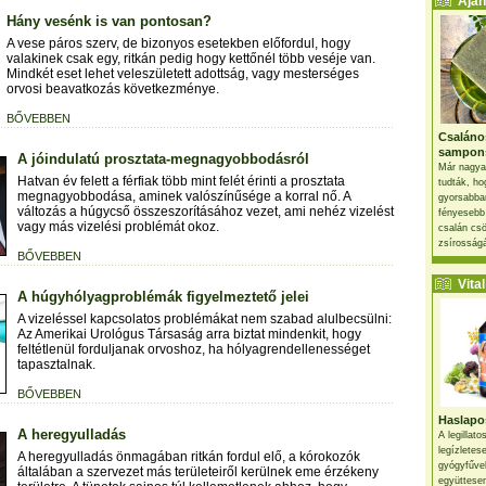
Ajánl
Hány vesénk is van pontosan?
A vese páros szerv, de bizonyos esetekben előfordul, hogy
valakinek csak egy, ritkán pedig hogy kettőnél több veséje van.
Mindkét eset lehet veleszületett adottság, vagy mesterséges
orvosi beavatkozás következménye.
BŐVEBBEN
Csaláno
sampon
A jóindulatú prosztata-megnagyobbodásról
Már nagya
Hatvan év felett a férfiak több mint felét érinti a prosztata
tudták, ho
megnagyobbodása, aminek valószínűsége a korral nő. A
gyorsabban
változás a húgycső összeszorításához vezet, ami nehéz vizelést
fényesebb
vagy más vizelési problémát okoz.
csalán csö
zsírosságá
BŐVEBBEN
Vital 
A húgyhólyagproblémák figyelmeztető jelei
A vizeléssel kapcsolatos problémákat nem szabad alulbecsülni:
Az Amerikai Urológus Társaság arra biztat mindenkit, hogy
feltétlenül forduljanak orvoshoz, ha hólyagrendellenességet
tapasztalnak.
BŐVEBBEN
Haslapos
A heregyulladás
A legillat
legízletes
A heregyulladás önmagában ritkán fordul elő, a kórokozók
gyógyfűve
általában a szervezet más területeiről kerülnek eme érzékeny
együttesen