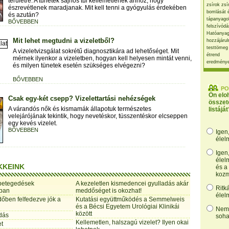
területre. A tünetek sajnos túl kellemetlenek ahhoz, hogy
zsírok zsí
észrevétlenek maradjanak. Mit kell tenni a gyógyulás érdekében
bomlását 
és azután?
tápanyago
BŐVEBBEN
felszívódá
Hatóanyag
Mit lehet megtudni a vizeletből?
hozzájárul
testtömeg
A vizeletvizsgálat sokrétű diagnosztikára ad lehetőséget. Mit
étrend
mérnek ilyenkor a vizeletben, hogyan kell helyesen mintát venni,
eredmény
és milyen tünetek esetén szükséges elvégezni?
BŐVEBBEN
PO
Ön elo
Csak egy-két csepp? Vizelettartási nehézségek
összet
A várandós nők és kismamák állapotuk természetes
listáját
velejárójának tekintik, hogy nevetéskor, tüsszentéskor elcseppen
egy kevés vizelet.
BŐVEBBEN
Igen
élel
Igen
élel
KKEINK
és a
kozm
betegedések
A kezeletlen kismedencei gyulladás akár
Ritk
rban
meddőséget is okozhat!
élel
időben felfedezve jók a
Kutatási együttműködés a Semmelweis
és a Bécsi Egyetem Urológiai Klinikái
Nem,
között
dás
soha
Kellemetlen, halszagú vizelet? Ilyen okai
et