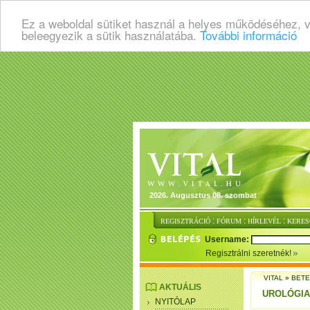
Ez a weboldal sütiket használ a helyes működéséhez, 
beleegyezik a sütik használatába.
További információ
2026. Augusztus 08. szombat
:
:
:
REGISZTRÁCIÓ
FÓRUM
HÍRLEVÉL
KERES
Username:
Regisztrálni szeretnék!
VITAL
»
BET
AKTUÁLIS
UROLÓGIA
NYITÓLAP