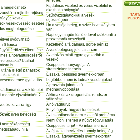
lehetnek
Fájdalmas vizelést és véres vizeletet is
cia megelőzhető
okozhat a hólyagkő
zacskó: a rejtettheréjűség
TART
Szűrővizsgálatokkal a vesék
húgyúti kövek
MEGOS
egészségéért
sok vesekövesség esetére
Ha a veséje beteg, a szíve is veszélyben
atos megbetegedése
van!
Napi egy magömlés ötödével csökkenti a
prosztatarák veszélyét!
éllyel gyógyítható
Kezelhető a fájdalmas, görbe pénisz
ia 6 típusa
A vesebetegség jelei az arcon
gyúti fertőzés elkerülése
Az elhízás miatt egyre gyakoribb a
emes a hólyagtükrözésről
vesekő
-re éjszaka? Utalhat
Cseppet se hanyagolja: A
ásra is
stresszinkontinencia
és utána is égő panaszok
Éjszakai bepisilés gyermekkorban
nnak az okai
Legtöbben nem is tudnak vesebajukról
s vesemedence-gyulladás
A prosztata jóindulatú
megnagyobbodása
 stádiumai és azok tünetei
A klimax és az urogenitális rendszer
ll mennie éjszakánként?
változásai
A hólyaghurut
vedési zavarra: így
Folyó ügyek: húgyúti fertőzések
nőknél: ilyen betegség
Az inkontinencia nem csak női probléma
Nemi úton is terjed a húgycsőgyulladás
rfi nemzőképesség
Cseppet se tűrje! – Az inkontinencia
megszabadulni a
Az éjszakai bevizelés komoly betegség
Éjszakai ágybavizelés gyermekkorban