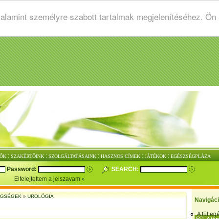
valamint személyre szabott tartalmak megjelenítéséhez. Ön
:
:
:
:
:
ŐK
SZAKÉRTŐINK
SZOLGÁLTATÁSAINK
HASZNOS CÍMEK
JÁTÉKOK
EGÉSZSÉGPLÁZA
Password:
SEARCH:
Elfelejtettem a jelszavam
EGSÉGEK
»
UROLÓGIA
Navigác
A fül e