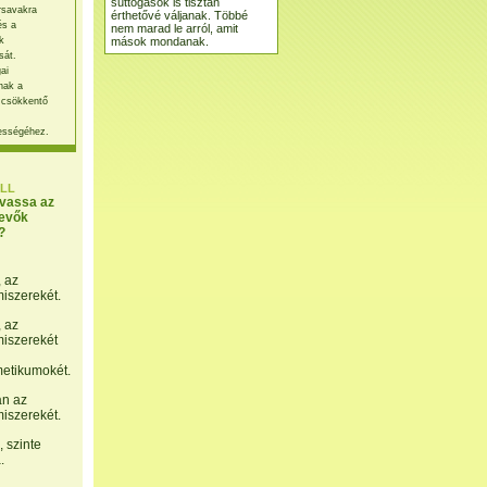
suttogások is tisztán
rsavakra
érthetővé váljanak. Többé
és a
nem marad le arról, amit
mások mondanak.
k
sát.
ai
nak a
 csökkentő
ességéhez.
LL
lvassa az
evők
?
, az
miszerekét.
, az
miszerekét
etikumokét.
án az
miszerekét.
 szinte
.