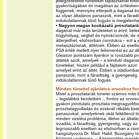
jellegzetesebb tüneteket tapasztalhat több
gyakoriságában és magában az ürítésben is
függenek, mennyire elterjedt a daganat és 
az olyan általános panaszok, mint a fárad
indokolatlannak tűnő fogyás is megjelenhe
•
Nagyon magas kockázatú prosztatará
daganat már más területeket is érint, beleé
húgyhólyag, végbél és nyirokcsomók, de má
átterjedhet, elsősorban csontokra – ezt a 
metasztázisnak, áttétnek. Ebben az esetbe
PSA érték mellett nyer felismerést ez az 
Gleason pontszám ilyenkor is rosszabb pro
áttétek azok, amelyek – a kiinduló dagana
tüneteket, hiszen például a fájdalom azon 
amelyet érint az áttét. Ebben a stádiumban
panaszok, mint a fáradtság, a gyengeség, 
indokolatlannak tűnő fogyás.
Minden tünettel ajánlatos orvoshoz for
Mivel a prosztatarák tünetei számos más 
– legalábbis kezdetben -, fontos az orvosra
gyakori jóindulatú prosztata megnagyobb
prosztatagyulladás és ezeknél ritkább be
panaszokat, amelyeknek okát feltétlenül tisz
minden vizelési probléma, illetve az általá
izzadás, a fáradtság, gyengeség, vagy az 
legrosszabb esetben az elsősorban a cson
hangsúlyozza Dr. Med. Habil. Buzogány Is
Központ urológusa. – A kivizsgálás magába