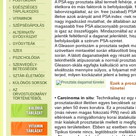
FOGYÓKÚRA
A PSA egy prosztata által termelt fehérje, a
életkora és más faktorok is befolyásolják.
EGÉSZSÉGES
laborvizsgálattal, az ún. free (szabad) PSA-
TÁPLÁLKOZÁS
illetve azok arányát amit PSA index -nek n
VITAMINOK
nagy ingadozást mutathat, de általában az
SZÉPSÉGÁPOLÁS
magasabb free PSA alacsonyabb prosztatará
is igaz az összefüggés. Mindazonáltal a
ALTERNATÍV
jelentik feltétlenül a daganat jelenlétét, h
GYÓGYÁSZAT
befolyásolják a szérum PSA-szintet.
GYÓGYTEÁK
A Gleason pontszám a prosztata sejtek malig
szövettani mintavétel során eltávolított b
SZEX
során. A látott daganatsejtek egy részét a
PSZICHOLÓGIA
tekinthetők atípusosnak a normál prosztat
SZENVEDÉLY-
Gleason-skála egyfajta kalkuláció arra v
BETEGSÉGEK
elváltozás mennyire súlyos, a folyamat m
terjed, milyen kockázatot jelent a beteg p
SZTÁR-ÉLETMÓDI
KÜLÖNÖS SORSOK
Ezek a prosz
tünetei
AZ
ORVOSTUDOMÁNY
•
Carcinoma in situ
: Technikailag ez egy
TÖRTÉNETÉBŐL
prosztatarákot illetően egyes becslések sz
van jelen 50 éves korukra. Ez a prosztata i
(más néven magas fokozatú PIN) nevű álla
eltérések a mirigyállomány korai átalakulá
már kialakult prosztatarák mellett is megf
egyes területeiben. Ebben az esetben rend
Tipikus tünete nincs, legtöbbször melléklel