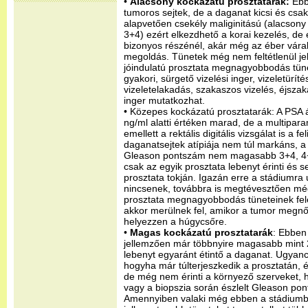
•
Alacsony kockázatú prosztatarák:
Ebb
tumoros sejtek, de a daganat kicsi és csak 
alapvetően csekély maliginitású (alacson
3+4) ezért elkezdhető a korai kezelés, d
bizonyos részénél, akár még az éber vára
megoldás. Tünetek még nem feltétlenül je
jóindulatú prosztata megnagyobbodás tüne
gyakori, sürgető vizelési inger, vizeletürít
vizeletelakadás, szakaszos vizelés, éjszak
inger mutatkozhat.
• Közepes kockázatú prosztatarák: A PSA 
ng/ml alatti értéken marad, de a multipara
emellett a rektális digitális vizsgálat is a 
daganatsejtek atípiája nem túl markáns, a 
Gleason pontszám nem magasabb 3+4, 4+3 
csak az egyik prosztata lebenyt érinti és 
prosztata tokján. Igazán erre a stádiumra
nincsenek, továbbra is megtévesztően még
prosztata megnagyobbodás tüneteinek fele
akkor merülnek fel, amikor a tumor megnő
helyezzen a húgycsőre.
•
Magas kockázatú prosztatarák
: Ebben
jellemzően már többnyire magasabb mint 
lebenyt egyaránt étintő a daganat. Ugyan
hogyha már túlterjeszkedik a prosztatán, é
de még nem érinti a környező szerveket, 
vagy a biopszia során észlelt Gleason pon
Amennyiben valaki még ebben a stádiumb