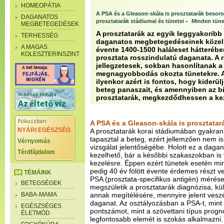
HOMEOPÁTIA
A PSA és a Gleason-skála is prosztatarák besoro
DAGANATOS
-
prosztatarák stádiumai és tünetei
Minden tünet
MEGBETEGEDÉSEK
A prosztatarák az egyik leggyakoribb 
TERHESSÉG
daganatos megbetegedéseinek közel 
A MAGAS
évente 1400-1500 haláleset hátterébe
KOLESZTERINSZINT
prosztata rosszindulatú daganata. A 
jellegzetesek, sokban hasonlítanak a
megnagyobbodás okozta tünetekre. Az
ilyenkor azért is fontos, hogy kiderü
beteg panaszait, és amennyiben az b
prosztatarák, megkezdődhessen a ke
A PSA és a Gleason-skála is prosztatar
NYÁRI EGÉSZSÉG
A prosztatarák korai stádiumában gyakra
tapasztal a beteg, ezért jellemzően nem is
Vérnyomás
vizsgálat jelentőségébe. Holott ez a dagan
Térdfájdalom
kezelhető, bár a későbbi szakaszokban is 
kezelésre. Éppen ezért tünetek esetén miné
pedig 40 év fölött évente érdemes részt ve
TÉMÁINK
PSA (prosztata-specifikus antigén) mérés
BETEGSÉGEK
megszületik a prosztatarák diagnózisa, k
BABA-MAMA
annak megítélésére, mennyire jelent vesz
daganat. Az osztályozásban a PSA-t, mint
EGÉSZSÉGES
pontszámot, mint a szövettani típus prog
ÉLETMÓD
legfontosabb elemét is szokás alkalmazni.