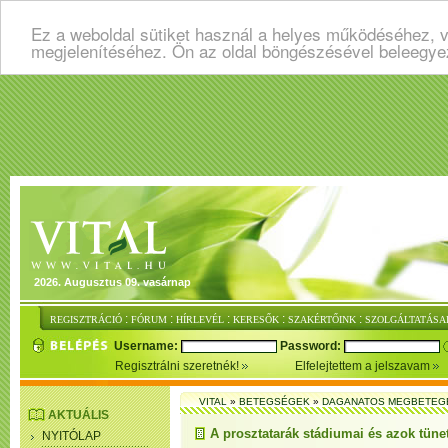
Ez a weboldal sütiket használ a helyes működéséhez, v
megjelenítéséhez. Ön az oldal böngészésével beleegye
2026. Augusztus 09. vasárnap
:
:
:
:
:
REGISZTRÁCIÓ
FÓRUM
HÍRLEVÉL
KERESŐK
SZAKÉRTŐINK
SZOLGÁLTATÁSA
Username:
Password:
Regisztrálni szeretnék!
Elfelejtettem a jelszavam
VITAL
»
BETEGSÉGEK
»
DAGANATOS MEGBETEG
AKTUÁLIS
A prosztatarák stádiumai és azok tüne
NYITÓLAP