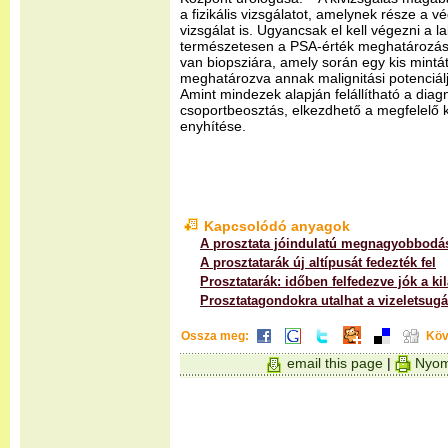
a fizikális vizsgálatot, amelynek része a v
vizsgálat is. Ugyancsak el kell végezni a l
természetesen a PSA-érték meghatározásá
van biopsziára, amely során egy kis mintát 
meghatározva annak malignitási potenciál
Amint mindezek alapján felállítható a diag
csoportbeosztás, elkezdhető a megfelelő 
enyhítése.
Kapcsolódó anyagok
A prosztata jóindulatú megnagyobbodá
A prosztatarák új altípusát fedezték fel
Prosztatarák: időben felfedezve jók a ki
Prosztatagondokra utalhat a vizeletsugá
Ossza meg:
Köv
email this page
|
Nyom