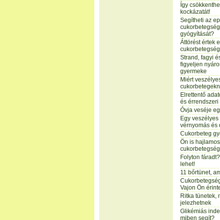
Így csökkenthe
kockázatát!
Segítheti az e
cukorbetegség
gyógyítását?
Áttörést értek 
cukorbetegség
Strand, fagyi é
figyeljen nyár
gyermeke
Miért veszélye
cukorbetegek
Elrettentő ada
és érrendszeri
Óvja veséje eg
Egy veszélyes
vérnyomás és 
Cukorbeteg gy
Ön is hajlamos
cukorbetegség
Folyton fáradt
lehet!
11 bőrtünet, a
Cukorbetegség
Vajon Ön érinte
Ritka tünetek,
jelezhetnek
Glikémiás index
miben segít?