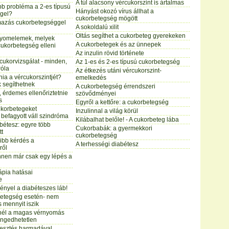
A túl alacsony vércukorszint is ártalmas
b probléma a 2-es típusú
Hányást okozó vírus állhat a
gel?
cukorbetegség mögött
mazás cukorbetegséggel
A sokoldalú xilit
Oltás segíthet a cukorbeteg gyerekeken
nyomelemek, melyek
A cukorbetegek és az ünnepek
cukorbetegség elleni
Az inzulin rövid története
cukorvizsgálat - minden,
Az 1-es és 2-es típusú cukorbetegség
róla
Az étkezés utáni vércukorszint-
nia a vércukorszintjét?
emelkedés
 segíthetnek
A cukorbetegség érrendszeri
 érdemes ellenőriztetnie
szövődményei
s
Egyről a kettőre: a cukorbetegség
ukorbetegeket
Inzulinnal a világ körül
 befagyott váll szindróma
Kilábalhat belőle! - A cukorbeteg lába
abétesz: egyre több
Cukorbabák: a gyermekkori
tt
cukorbetegség
ibb kérdés a
A terhességi diabétesz
ről
nnen már csak egy lépés a
ápia hatásai
e
gényel a diabéteszes láb!
betegség esetén- nem
s mennyit iszik
nél a magas vérnyomás
engedhetetlen
lesztés harmadával