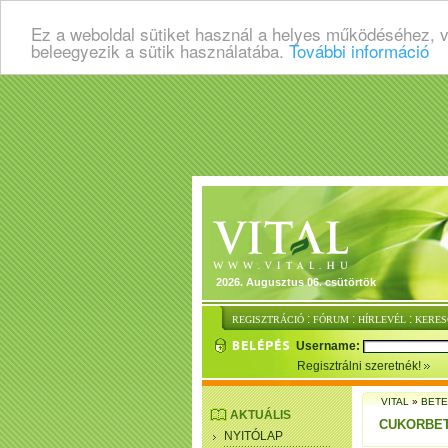
Ez a weboldal sütiket használ a helyes működéséhez, 
beleegyezik a sütik használatába.
További információ
2026. Augusztus 06. csütörtök
:
:
:
REGISZTRÁCIÓ
FÓRUM
HÍRLEVÉL
KERES
Username:
Regisztrálni szeretnék!
VITAL
»
BET
AKTUÁLIS
CUKORBE
NYITÓLAP