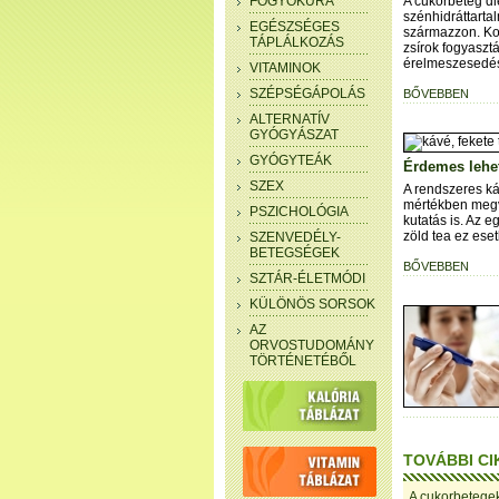
FOGYÓKÚRA
A cukorbeteg di
szénhidráttarta
EGÉSZSÉGES
származzon. Korl
TÁPLÁLKOZÁS
zsírok fogyaszt
érelmeszesedés
VITAMINOK
SZÉPSÉGÁPOLÁS
BŐVEBBEN
ALTERNATÍV
GYÓGYÁSZAT
GYÓGYTEÁK
Érdemes lehet
SZEX
A rendszeres ká
mértékben megvé
PSZICHOLÓGIA
kutatás is. Az 
zöld tea ez ese
SZENVEDÉLY-
BETEGSÉGEK
BŐVEBBEN
SZTÁR-ÉLETMÓDI
KÜLÖNÖS SORSOK
AZ
ORVOSTUDOMÁNY
TÖRTÉNETÉBŐL
TOVÁBBI CI
A cukorbetegek