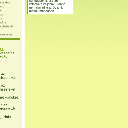
suttogások is tisztán
rsavakra
érthetővé váljanak. Többé
és a
nem marad le arról, amit
mások mondanak.
k
sát.
ai
nak a
 csökkentő
ességéhez.
LL
lvassa az
evők
?
, az
miszerekét.
, az
miszerekét
etikumokét.
án az
miszerekét.
 szinte
.