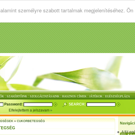
valamint személyre szabott tartalmak megjelenítéséhez. Ön
:
:
:
:
:
ŐK
SZAKÉRTŐINK
SZOLGÁLTATÁSAINK
HASZNOS CÍMEK
JÁTÉKOK
EGÉSZSÉGPLÁZA
Password:
SEARCH:
Elfelejtettem a jelszavam
EGSÉGEK
»
CUKORBETEGSÉG
Navigác
TEGSÉG
A fül e