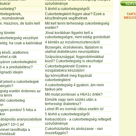
ábukra!
szövődménye
ukorbeteg?
5 tévhit a cukorbetegségről
rbetegeknek,
Cukorbetegként fogyni akar? Ezek a
TART
MEGOS
k, reumásoknak
készítmények segíthetnek
x: Hasznos, de tudni kell
Mit kell tenni terhességi cukorbetegség
esetén?
g tünetei
Jóval korábban figyelni kell a
cukorbetegségre, mint eddig gondoltuk!
 cukorbetegség veszélyei
4 kérdés az inzulinrezisztenciáról
elég, ha csak a kalóriákat
Bizsergés, érzéskiesés, fájdalom is
utalhat diabéteszes neuropátiára
 késői, alattomos
ehet a rák
Szájszárazsággal, fogproblémákkal
küzd? Cukorbetegség is okozhatja!
 nyáron cukorbetegként
Cukorbetegeknek! Ezekre a
tó-e a prediabétesz?
vizsgálatokra készüljön!
égriadó idején
Így könnyítheti meg fogyását
?
cukorbetegként
it jelent a cukorbetegek
A cukorbetegség 4 gyakori, ám nem
dményén?
tipikus jele
egség esetén érdemes az
Mit mutat pontosan a HbA1c érték?
ra tenni
Elmúlik vagy sem szülés után a
illió cukorbeteg
terhességi diabetesz?
on
Lehet IR-es normál ciklus esetén is!
egyen pontos! 5 hiba a
kor
5 tévhit a cukorbetegségről
lábápolás aranyszabályai
Ketoacidózis - a cukorbetegség rettegett
szövődménye
gyok? 10+1 jel
Cukorháztartás és alvászavar - van
amivel lassíthatja a
összefüggés?
szívódását