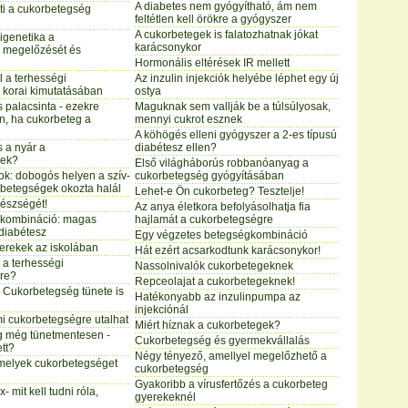
A diabetes nem gyógyítható, ám nem
ti a cukorbetegség
feltétlen kell örökre a gyógyszer
A cukorbetegek is falatozhatnak jókat
pigenetika a
karácsonykor
 megelőzését és
Hormonális eltérések IR mellett
el a terhességi
Az inzulin injekciók helyébe léphet egy új
 korai kimutatásában
ostya
s palacsinta - ezekre
Maguknak sem vallják be a túlsúlyosak,
on, ha cukorbeteg a
mennyi cukrot esznek
A köhögés elleni gyógyszer a 2-es típusú
s a nyár a
diabétesz ellen?
nek?
Első világháborús robbanóanyag a
tok: dobogós helyen a szív-
cukorbetegség gyógyításában
 betegségek okozta halál
Lehet-e Ön cukorbeteg? Tesztelje!
észségét!
Az anya életkora befolyásolhatja fia
 kombináció: magas
hajlamát a cukorbetegségre
diabétesz
Egy végzetes betegségkombináció
erekek az iskolában
Hát ezért acsarkodtunk karácsonykor!
 a terhességi
Nassolnivalók cukorbetegeknek
re?
Repceolajat a cukorbetegeknek!
? Cukorbetegség tünete is
Hatékonyabb az inzulinpumpa az
injekciónál
mi cukorbetegségre utalhat
Miért híznak a cukorbetegek?
 még tünetmentesen -
Cukorbetegség és gyermekvállalás
tt?
Négy tényező, amellyel megelőzhető a
 melyek cukorbetegséget
cukorbetegség
Gyakoribb a vírusfertőzés a cukorbeteg
- mit kell tudni róla,
gyerekeknél