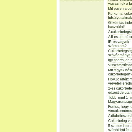
vigyázniuk a l
Mit egyen a c
Kurkuma: cuko
túlsúlyosakna
Glikémiás inde
használni!
A cukorbetegsé
A II-es típusú
IR-es vagyok - 
számolom?
Cukorbetegség
szövődménye l
Így sportoljon
Visszafordítha
Mit tegyek hős
cukorbetegen
HbA1c érték: m
vérvételi ere
2-es cukorbet
edzést délután
Több, mint 1 m
Magyarország
Fontos, hogy l
vércukormérés
A diabéteszes 
Cukorbeteg va
5 szuper tipp, 
szénhidrát fel