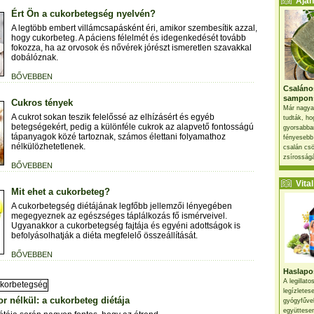
Ajánl
Ért Ön a cukorbetegség nyelvén?
A legtöbb embert villámcsapásként éri, amikor szembesítik azzal,
hogy cukorbeteg. A páciens félelmét és idegenkedését tovább
fokozza, ha az orvosok és nővérek jórészt ismeretlen szavakkal
dobálóznak.
BŐVEBBEN
Csaláno
sampon
Cukros tények
Már nagya
A cukrot sokan teszik felelőssé az elhízásért és egyéb
tudták, ho
betegségekért, pedig a különféle cukrok az alapvető fontosságú
gyorsabban
tápanyagok közé tartoznak, számos élettani folyamathoz
fényesebb
nélkülözhetetlenek.
csalán csö
zsírosságá
BŐVEBBEN
Vital 
Mit ehet a cukorbeteg?
A cukorbetegség diétájának legfőbb jellemzői lényegében
megegyeznek az egészséges táplálkozás fő ismérveivel.
Ugyanakkor a cukorbetegség fajtája és egyéni adottságok is
befolyásolhatják a diéta megfelelő összeállítását.
BŐVEBBEN
Haslapos
A legillat
legízletes
or nélkül: a cukorbeteg diétája
gyógyfűve
együttesen