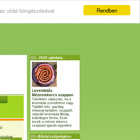
Rendben
 az oldal böngészésével
- 2026 ajánlata -
Levendulás
Mézestekercs szappan
Tökéletes választás, ha a
levendula szerelmese vagy.
Tápláló méz, gazdag
sheavaj-tartalom, nyugtató,
relaxáló levendula illóolaj,
különleges forma. Ezek
teszik a mézes tekercs
szappant igazán egyedivé.
ió
-Bőröd szépségére-
gészsége