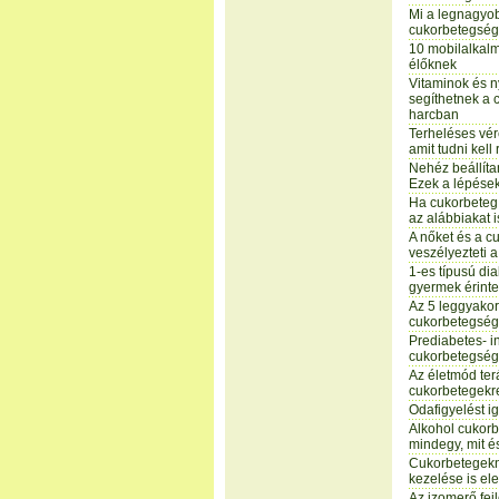
Mi a legnagyob
cukorbetegség
10 mobilalkal
élőknek
Vitaminok és 
segíthetnek a 
harcban
Terheléses vér
amit tudni kell 
Nehéz beállíta
Ezek a lépések
Ha cukorbeteg,
az alábbiakat i
A nőket és a c
veszélyezteti a
1-es típusú di
gyermek érinte
Az 5 leggyakor
cukorbetegség
Prediabetes- i
cukorbetegség
Az életmód ter
cukorbetegekr
Odafigyelést i
Alkohol cukor
mindegy, mit é
Cukorbetegek
kezelése is el
Az izomerő fej