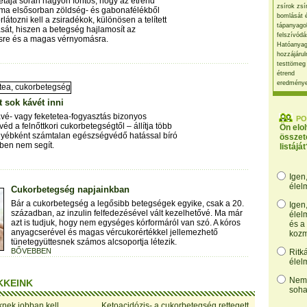
étája során nagyon fontos, hogy az étrend
zsírok zsí
lma elsősorban zöldség- és gabonafélékből
bomlását 
átozni kell a zsiradékok, különösen a telített
tápanyago
ását, hiszen a betegség hajlamosít az
felszívódá
re és a magas vérnyomásra.
Hatóanyag
hozzájárul
testtömeg
étrend
eredmény
 sok kávét inni
vé- vagy feketetea-fogyasztás bizonyos
PO
d a felnőttkori cukorbetegségtől – állítja több
Ön elo
egyébként számtalan egészségvédő hatással bíró
összet
tben nem segít.
listáját
Igen
élel
Cukorbetegség napjainkban
Bár a cukorbetegség a legősibb betegségek egyike, csak a 20.
Igen
században, az inzulin felfedezésével vált kezelhetővé. Ma már
élel
azt is tudjuk, hogy nem egységes kórformáról van szó. A kóros
és a
anyagcserével és magas vércukorértékkel jellemezhető
kozm
tünetegyüttesnek számos alcsoportja létezik.
BŐVEBBEN
Ritk
élel
Nem,
KKEINK
soha
nek jobban kell
Ketoacidózis- a cukorbetegség rettegett