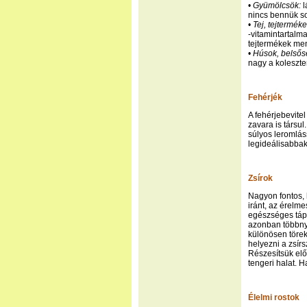
•
Gyümölcsök:
l
nincs bennük so
•
Tej, tejterméke
-vitamintartalma
tejtermékek men
•
Húsok, belsős
nagy a koleszte
Fehérjék
A fehérjebevit
zavara is társul
súlyos leromlás
legideálisabbak
Zsírok
Nagyon fontos,
iránt, az érelm
egészséges tápl
azonban többnyi
különösen törek
helyezni a zsírs
Részesítsük elő
tengeri halat. 
Élelmi rostok