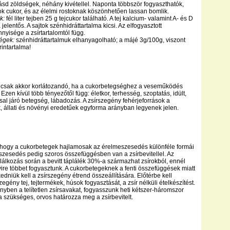
ásd zöldségek, néhány kivétellel. Naponta többször fogyaszthatók,
k cukor, és az élelmi rostoknak köszönhetően lassan bomlik.
k:
fél liter tejben 25 g tejcukor található. A tej kalcium- valamint A- és D
 jelentős. A sajtok szénhidráttartalma kicsi. Az elfogyasztott
nyisége a zsírtartalomtól függ.
égek:
szénhidráttartalmuk elhanyagolható; a májé 3g/100g, viszont
rintartalma!
el csak akkor korlátozandó, ha a cukorbetegséghez a veseműködés
. Ezen kívül több tényezőtől függ: életkor, terhesség, szoptatás, idült,
sal járó betegség, lábadozás. A zsírszegény fehérjeforrások a
, állati és növényi eredetűek egyforma arányban legyenek jelen.
 hogy a cukorbetegek hajlamosak az érelmeszesedés különféle formái
eszesedés pedig szoros összefüggésben van a zsírbevitellel. Az
álkozás során a bevitt táplálék 30%-a származhat zsírokból, ennél
re többet fogyasztunk. A cukorbetegeknek a fenti összefüggések miatt
edniük kell a zsírszegény étrend összeállítására. Előtérbe kell
zegény tej, tejtermékek, húsok fogyasztását, a zsír nélküli ételkészítést.
nyben a telítetlen zsírsavakat, fogyasszunk heti kétszer-háromszor
Ha szükséges, orvos határozza meg a zsírbevitelt.