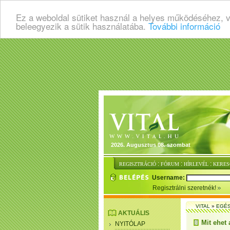
Ez a weboldal sütiket használ a helyes működéséhez, 
beleegyezik a sütik használatába.
További információ
2026. Augusztus 08. szombat
:
:
:
REGISZTRÁCIÓ
FÓRUM
HÍRLEVÉL
KERES
Username:
Regisztrálni szeretnék!
VITAL
»
EGÉ
AKTUÁLIS
Mit ehet
NYITÓLAP