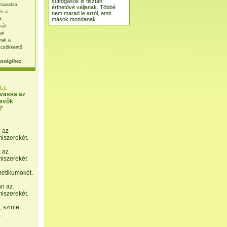
suttogások is tisztán
rsavakra
érthetővé váljanak. Többé
és a
nem marad le arról, amit
mások mondanak.
k
sát.
ai
nak a
 csökkentő
ességéhez.
LL
lvassa az
evők
?
, az
miszerekét.
, az
miszerekét
etikumokét.
án az
miszerekét.
 szinte
.