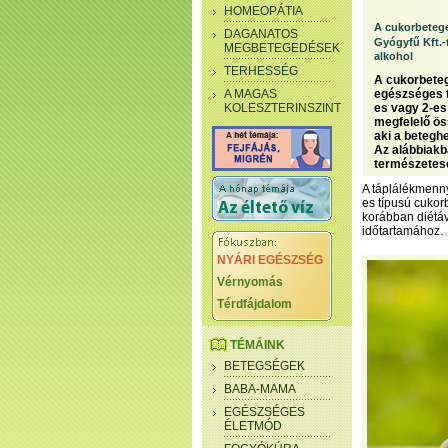
HOMEOPÁTIA
A cukorbetege
DAGANATOS
Gyógyfű Kft.-
MEGBETEGEDÉSEK
alkohol
TERHESSÉG
A cukorbeteg
A MAGAS
egészséges t
KOLESZTERINSZINT
es vagy 2-es
megfelelő öss
aki a beteghe
Az alábbiakb
természetese
A táplálékmenny
es típusú cukor
korábban diétáv
időtartamához.
NYÁRI EGÉSZSÉG
Vérnyomás
Térdfájdalom
TÉMÁINK
BETEGSÉGEK
BABA-MAMA
EGÉSZSÉGES
ÉLETMÓD