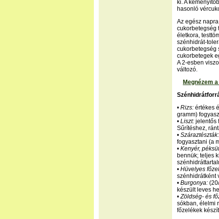
ki. A keményítő
hasonló vércuk
Az egész napra 
cukorbetegség t
életkora, testtö
szénhidrát-tole
cukorbetegség 
cukorbetegek eg
A 2-esben viszo
változó.
Megnézem a G
Szénhidrátforr
•
Rizs:
értékes é
gramm) fogyaszt
•
Liszt:
jelentős 
Sűrítéshez, rán
•
Száraztészták:
fogyasztani (a 
•
Kenyér, péksü
bennük; teljes k
szénhidráttarta
•
Hüvelyes főze
szénhidrátként 
•
Burgonya:
(20/
készült leves he
•
Zöldség- és fő
sókban, élelmi 
főzelékek készí