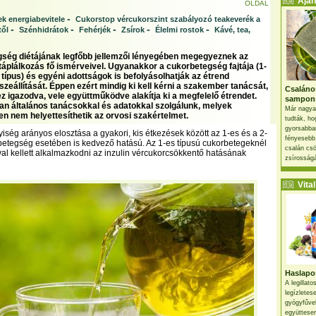
Ajánl
OLDAL
-
k energiabevitele
Cukorstop vércukorszint szabályozó teakeverék a
-
-
-
-
-
től
Szénhidrátok
Fehérjék
Zsírok
Élelmi rostok
Kávé, tea,
ség diétájának legfőbb jellemzői lényegében megegyeznek az
áplálkozás fő ismérveivel. Ugyanakkor a cukorbetegség fajtája (1-
 típus) és egyéni adottságok is befolyásolhatják az étrend
zeállítását. Éppen ezért mindig ki kell kérni a szakember tanácsát,
Csaláno
z igazodva, vele együttműködve alakítja ki a megfelelő étrendet.
sampon
an általános tanácsokkal és adatokkal szolgálunk, melyek
Már nagya
n nem helyettesíthetik az orvosi szakértelmet.
tudták, ho
gyorsabban
iség arányos elosztása a gyakori, kis étkezések között az 1-es és a 2-
fényesebb
betegség esetében is kedvező hatású. Az 1-es típusú cukorbetegeknél
csalán csö
al kellett alkalmazkodni az inzulin vércukorcsökkentő hatásának
zsírosságá
Vital 
Haslapos
A legillat
legízletes
gyógyfűve
együttesen