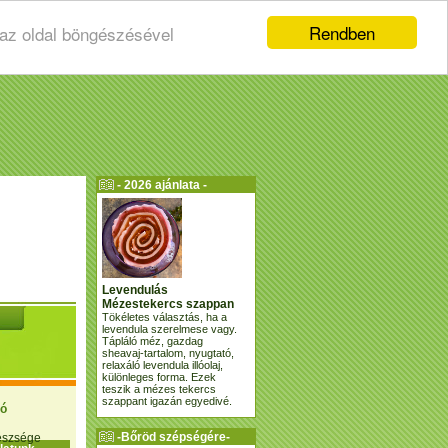
Rendben
 az oldal böngészésével
- 2026 ajánlata -
Levendulás
Mézestekercs szappan
Tökéletes választás, ha a
levendula szerelmese vagy.
Tápláló méz, gazdag
sheavaj-tartalom, nyugtató,
relaxáló levendula illóolaj,
különleges forma. Ezek
teszik a mézes tekercs
szappant igazán egyedivé.
ió
-Bőröd szépségére-
gészsége