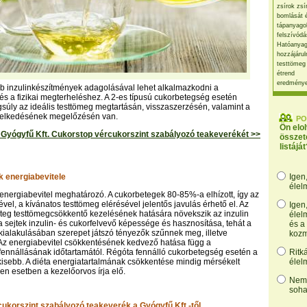
zsírok zsí
bomlását 
tápanyago
felszívódá
Hatóanyag
hozzájárul
testtömeg
étrend
eredmény
b inzulinkészítmények adagolásával lehet alkalmazkodni a
és a fizikai megterheléshez. A 2-es típusú cukorbetegség esetén
úly az ideális testtömeg megtartásán, visszaszerzésén, valamint a
emelkedésének megelőzésén van.
PO
Ön elo
yógyfű Kft. Cukorstop vércukorszint szabályozó teakeverékét >>
összet
listáját
 energiabevitele
Igen
élel
z energiabevitel meghatározó. A cukorbetegek 80-85%-a elhízott, így az
vel, a kívánatos testtömeg elérésével jelentős javulás érhető el. Az
Igen
eteg testtömegcsökkentő kezelésének hatására növekszik az inzulin
élel
 sejtek inzulin- és cukorfelvevő képessége és hasznosítása, tehát a
és a
ialakulásában szerepet játszó tényezők szűnnek meg, illetve
kozm
Az energiabevitel csökkentésének kedvező hatása függ a
ennállásának időtartamától. Régóta fennálló cukorbetegség esetén a
Ritk
isebb. A diéta energiatartalmának csökkentése mindig mérsékelt
élel
en esetben a kezelőorvos írja elő.
Nem,
soha
ukorszint szabályozó teakeverék a Gyógyfű Kft.-től