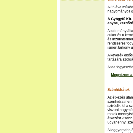
A 35 éve működ
hagyományos gy
A Gyógyfű Kft.
enyhe, kezdődő
A tudomány által
cukor és a kemé
és inzulinterme
rendszeres fogy
ismert tárkony 
A keverék elsős
tartására szolgá
A tea fogyasztás
Megnézem a G
Szénhidrátok
Az étkezés után
szénhidrátmenny
szívódik fel a 
viszont nagymért
rostok mennyiség
étkezést kisebb
ugyanennyi szén
A leggyorsabb é