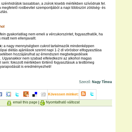
 szénhidrátok lassabban, a zsírok kisebb mértékben szívódnak fel.
 megfelelő rostbevitel szempontjából a napi többszöri zöldség- és
ztás.
hol
fein gyakorlatilag nem emeli a vércukorszintet, fogyaszthatók, ha
miatt nem ellenjavallt.
ok:
a nagy mennyiségben cukrot tartalmazók mindenképpen
ópai diétás ajánlások szerint napi 1-2 dl vörösbor elfogyasztása
setében hozzájárulhat az érrendszeri megbetegedések
 Ugyanakkor nem szabad elfeledkezni az alkohol magas
l sem: fokozott mértékben történő fogyasztásuk a testtömeg
yarapodását is eredményezheti!
Szerző:
Nagy Tímea
Kövessen minket:
email this page
|
Nyomtatható változat