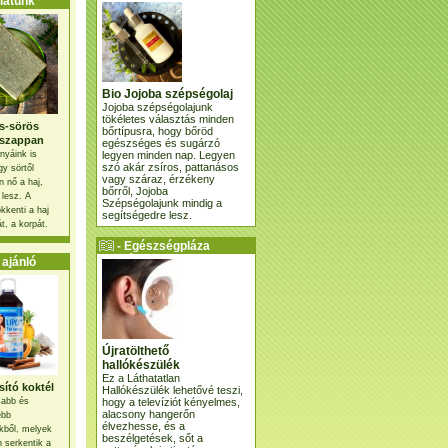
atunk
Bio Jojoba szépségolaj
Jojoba szépségolajunk
tökéletes választás minden
s-sörös
bőrtípusra, hogy bőröd
szappan
egészséges és sugárzó
legyen minden nap. Legyen
nyáink is
szó akár zsíros, pattanásos
gy sörtől
vagy száraz, érzékeny
 nő a haj,
bőrről, Jojoba
 lesz. A
Szépségolajunk mindig a
kkenti a haj
segítségedre lesz.
t, a korpát.
- Egészségpláza
ajánlatunk -
ajánló
Újratölthető
hallókészülék
Ez a Láthatatlan
ító koktél
Hallókészülék lehetővé teszi,
hogy a televíziót kényelmes,
osabb és
alacsony hangerőn
ebb
élvezhesse, és a
kből, melyek
beszélgetések, sőt a
 serkentik a