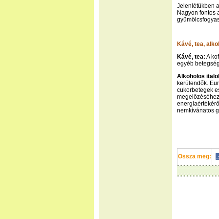
Jelenlétükben a
Nagyon fontos a
gyümölcsfogyas
Kávé, tea, alko
Kávé, tea:
A kof
egyéb betegség 
Alkoholos ital
kerülendők. Eur
cukorbetegek e
megelőzéséhez.
energiaértékérő
nemkívánatos g
Ossza meg: