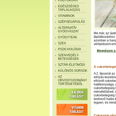
FOGYÓKÚRA
EGÉSZSÉGES
TÁPLÁLKOZÁS
VITAMINOK
SZÉPSÉGÁPOLÁS
ALTERNATÍV
GYÓGYÁSZAT
Ma már, az újab
táplálkozáshoz 
GYÓGYTEÁK
azonban a hangs
SZEX
vérlipidszint 
PSZICHOLÓGIA
Megnézem a G
SZENVEDÉLY-
BETEGSÉGEK
SZTÁR-ÉLETMÓDI
A cukorbetegek
KÜLÖNÖS SORSOK
A 2. típusnál a
AZ
elhízás kezelésé
ORVOSTUDOMÁNY
elhízott cukorb
TÖRTÉNETÉBŐL
hatékonysága, a
cukorbetegség k
mérséklődnek. 
cukorbetegség f
kedvező hatás k
legyen, és mind
Cukorstop vérc