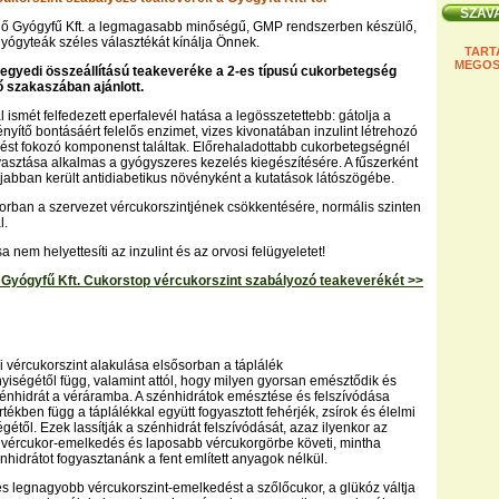
ő Gyógyfű Kft. a legmagasabb minőségű, GMP rendszerben készülő,
ógyteák széles választékát kínálja Önnek.
TART
MEGOS
 egyedi összeállítású teakeveréke a 2-es típusú cukorbetegség
 szakaszában ajánlott.
 ismét felfedezett eperfalevél hatása a legösszetettebb: gátolja a
nyítő bontásáért felelős enzimet, vizes kivonatában inzulint létrehozó
lést fokozó komponenst találtak. Előrehaladottabb cukorbetegségnél
asztása alkalmas a gyógyszeres kezelés kiegészítésére. A fűszerként
újabban került antidiabetikus növényként a kutatások látószögébe.
orban a szervezet vércukorszintjének csökkentésére, normális szinten
l.
a nem helyettesíti az inzulint és az orvosi felügyeletet!
yógyfű Kft. Cukorstop vércukorszint szabályozó teakeverékét >>
i vércukorszint alakulása elsősorban a táplálék
iségétől függ, valamint attól, hogy milyen gyorsan emésztődik és
szénhidrát a véráramba. A szénhidrátok emésztése és felszívódása
ékben függ a táplálékkal együtt fogyasztott fehérjék, zsírok és élelmi
étől. Ezek lassítják a szénhidrát felszívódását, azaz ilyenkor az
 vércukor-emelkedés és laposabb vércukorgörbe követi, mintha
hidrátot fogyasztanánk a fent említett anyagok nélkül.
s legnagyobb vércukorszint-emelkedést a szőlőcukor, a glükóz váltja