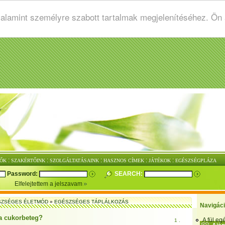
valamint személyre szabott tartalmak megjelenítéséhez. Ön
:
:
:
:
:
ŐK
SZAKÉRTŐINK
SZOLGÁLTATÁSAINK
HASZNOS CÍMEK
JÁTÉKOK
EGÉSZSÉGPLÁZA
Password:
SEARCH:
Elfelejtettem a jelszavam
SZSÉGES ÉLETMÓD
»
EGÉSZSÉGES TÁPLÁLKOZÁS
Navigác
 a cukorbeteg?
A fül e
1 .