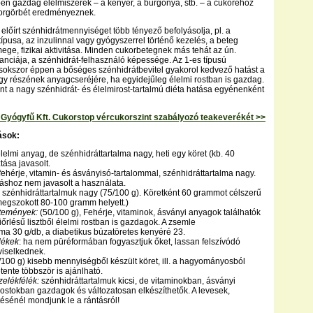
ben gazdag élelmiszerek – a kenyér, a burgonya, stb. – a cukoréhoz
orgörbét eredményeznek.
előírt szénhidrátmennyiséget több tényező befolyásolja, pl. a
ípusa, az inzulinnal vagy gyógyszerrel történő kezelés, a beteg
mege, fizikai aktivitása. Minden cukorbetegnek más tehát az ún.
ranciája, a szénhidrát-felhasználó képessége. Az 1-es típusú
sokszor éppen a bőséges szénhidrátbevitel gyakorol kedvező hatást a
y részének anyagcseréjére, ha egyidejűleg élelmi rostban is gazdag.
nt a nagy szénhidrát- és élelmirost-tartalmú diéta hatása egyénenként
yógyfű Kft. Cukorstop vércukorszint szabályozó teakeverékét >>
ások:
lelmi anyag, de szénhidráttartalma nagy, heti egy köret (kb. 40
ása javasolt.
fehérje, vitamin- és ásványisó-tartalommal, szénhidráttartalma nagy.
táshoz nem javasolt a használata.
szénhidráttartalmuk nagy (75/100 g). Köretként 60 grammot célszerű
megszokott 80-100 gramm helyett.)
temények:
(50/100 g), Fehérje, vitaminok, ásványi anyagok találhatók
iőrlésű lisztből élelmi rostban is gazdagok. A zsemle
lma 30 g/db, a diabetikus búzatöretes kenyéré 23.
lékek
: ha nem püréformában fogyasztjuk őket, lassan felszívódó
viselkednek.
100 g) kisebb mennyiségből készült köret, ill. a hagyományosból
tente többször is ajánlható.
zelékfélék:
szénhidráttartalmuk kicsi, de vitaminokban, ásványi
rostokban gazdagok és változatosan elkészíthetők. A levesek,
tésénél mondjunk le a rántásról!