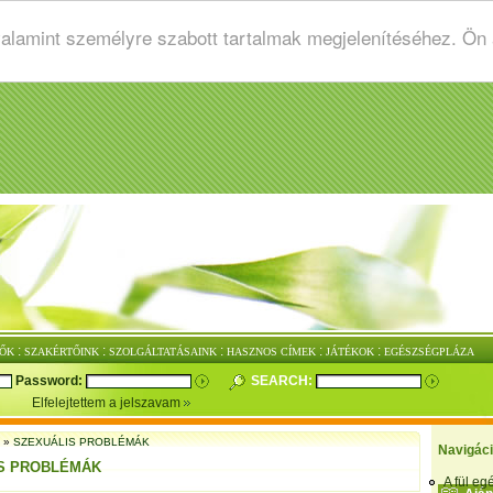
valamint személyre szabott tartalmak megjelenítéséhez. Ön
:
:
:
:
:
ŐK
SZAKÉRTŐINK
SZOLGÁLTATÁSAINK
HASZNOS CÍMEK
JÁTÉKOK
EGÉSZSÉGPLÁZA
Password:
SEARCH:
Elfelejtettem a jelszavam
»
SZEXUÁLIS PROBLÉMÁK
Navigác
S PROBLÉMÁK
A fül e