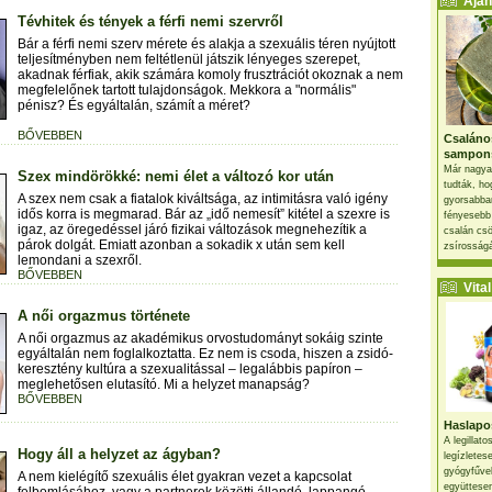
Ajánl
Tévhitek és tények a férfi nemi szervről
Bár a férfi nemi szerv mérete és alakja a szexuális téren nyújtott
teljesítményben nem feltétlenül játszik lényeges szerepet,
akadnak férfiak, akik számára komoly frusztrációt okoznak a nem
megfelelőnek tartott tulajdonságok. Mekkora a "normális"
pénisz? És egyáltalán, számít a méret?
BŐVEBBEN
Csaláno
sampon
Már nagya
Szex mindörökké: nemi élet a változó kor után
tudták, ho
A szex nem csak a fiatalok kiváltsága, az intimitásra való igény
gyorsabban
idős korra is megmarad. Bár az „idő nemesít” kitétel a szexre is
fényesebb
igaz, az öregedéssel járó fizikai változások megnehezítik a
csalán csö
párok dolgát. Emiatt azonban a sokadik x után sem kell
zsírosságá
lemondani a szexről.
BŐVEBBEN
Vital 
A női orgazmus története
A női orgazmus az akadémikus orvostudományt sokáig szinte
egyáltalán nem foglalkoztatta. Ez nem is csoda, hiszen a zsidó-
keresztény kultúra a szexualitással – legalábbis papíron –
meglehetősen elutasító. Mi a helyzet manapság?
BŐVEBBEN
Haslapos
A legillat
Hogy áll a helyzet az ágyban?
legízletes
gyógyfűve
A nem kielégítő szexuális élet gyakran vezet a kapcsolat
együttesen