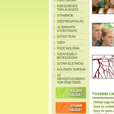
FOGYÓKÚRA
EGÉSZSÉGES
TÁPLÁLKOZÁS
VITAMINOK
SZÉPSÉGÁPOLÁS
ALTERNATÍV
GYÓGYÁSZAT
GYÓGYTEÁK
SZEX
PSZICHOLÓGIA
SZENVEDÉLY-
BETEGSÉGEK
SZTÁR-ÉLETMÓDI
KÜLÖNÖS SORSOK
AZ
ORVOSTUDOMÁNY
TÖRTÉNETÉBŐL
TOVÁBBI CI
Férfiak vágy né
Szex és szível
Szex és nemi v