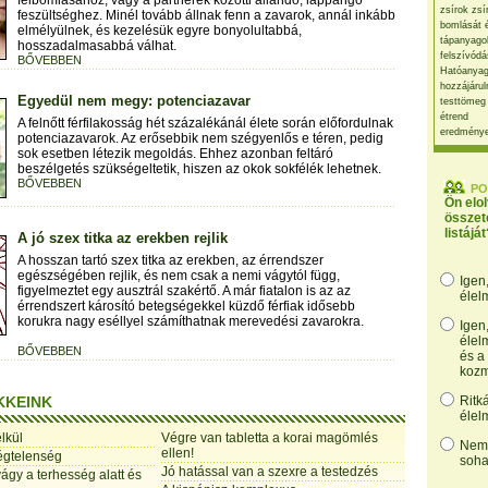
felbomlásához, vagy a partnerek közötti állandó, lappangó
zsírok zsí
feszültséghez. Minél tovább állnak fenn a zavarok, annál inkább
bomlását 
elmélyülnek, és kezelésük egyre bonyolultabbá,
tápanyago
hosszadalmasabbá válhat.
felszívódá
BŐVEBBEN
Hatóanyag
hozzájárul
Egyedül nem megy: potenciazavar
testtömeg
étrend
A felnőtt férfilakosság hét százalékánál élete során előfordulnak
eredmény
potenciazavarok. Az erősebbik nem szégyenlős e téren, pedig
sok esetben létezik megoldás. Ehhez azonban feltáró
beszélgetés szükségeltetik, hiszen az okok sokfélék lehetnek.
BŐVEBBEN
PO
Ön elo
összet
listáját
A jó szex titka az erekben rejlik
A hosszan tartó szex titka az erekben, az érrendszer
egészségében rejlik, és nem csak a nemi vágytól függ,
Igen
figyelmeztet egy ausztrál szakértő. A már fiatalon is az az
élel
érrendszert károsító betegségekkel küzdő férfiak idősebb
korukra nagy eséllyel számíthatnak merevedési zavarokra.
Igen
élel
BŐVEBBEN
és a
kozm
KKEINK
Ritk
élel
lkül
Végre van tabletta a korai magömlés
Nem,
ellen!
égtelenség
soha
Jó hatással van a szexre a testedzés
ágy a terhesség alatt és