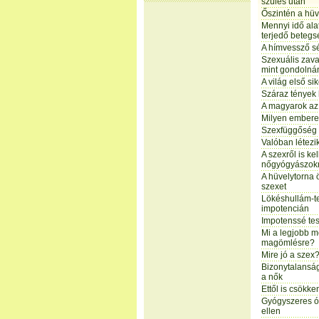
szülés után
Őszintén a hüv
Mennyi idő alat
terjedő beteg
A hímvessző s
Szexuális zava
mint gondolná
A világ első si
Száraz tények 
A magyarok az
Milyen embere
Szexfüggőség 
Valóban létezi
A szexről is ke
nőgyógyászok
A hüvelytorna
szexet
Lökéshullám-te
impotencián
Impotenssé tesz
Mi a legjobb m
magömlésre?
Mire jó a szex
Bizonytalanság
a nők
Ettől is csökke
Gyógyszeres ó
ellen