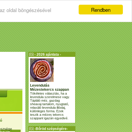
Rendben
 az oldal böngészésével
- 2026 ajánlata -
Levendulás
Mézestekercs szappan
Tökéletes választás, ha a
levendula szerelmese vagy.
Tápláló méz, gazdag
sheavaj-tartalom, nyugtató,
relaxáló levendula illóolaj,
különleges forma. Ezek
teszik a mézes tekercs
szappant igazán egyedivé.
ió
-Bőröd szépségére-
gészsége