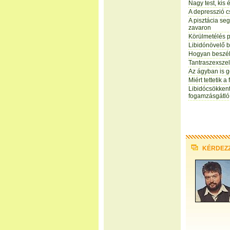
Nagy test, kis 
A depresszió c
A pisztácia se
zavaron
Körülmetélés p
Libidónövelő b
Hogyan beszél
Tantraszexszel
Az ágyban is g
Miért tettetik 
Libidócsökkent
fogamzásgátló
KÉRDEZ