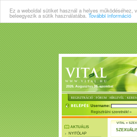
Ez a weboldal sütiket használ a helyes működéséhez, 
beleegyezik a sütik használatába.
További információ
2026. Augusztus 08. szombat
:
:
:
REGISZTRÁCIÓ
FÓRUM
HÍRLEVÉL
KERES
Username:
Regisztrálni szeretnék!
VITAL
»
SZEX
AKTUÁLIS
SZEXUÁLI
NYITÓLAP