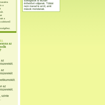
suttogások is tisztán
rsavakra
érthetővé váljanak. Többé
és a
nem marad le arról, amit
mások mondanak.
k
sát.
ai
nak a
 csökkentő
ességéhez.
LL
lvassa az
evők
?
, az
miszerekét.
, az
miszerekét
etikumokét.
án az
miszerekét.
 szinte
.