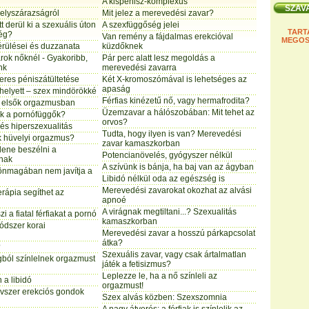
A kispénisz-komplexus
elyszárazságról
Mit jelez a merevedési zavar?
t derül ki a szexuális úton
A szexfüggőség jelei
TART
ség?
Van remény a fájdalmas erekcióval
MEGOS
érülései és duzzanata
küzdőknek
rok nőknél - Gyakoribb,
Pár perc alatt lesz megoldás a
nk
merevedési zavarra
keres péniszátültetése
Két X-kromoszómával is lehetséges az
apaság
helyett – szex mindörökké
Férfias kinézetű nő, vagy hermafrodita?
 elsők orgazmusban
Üzemzavar a hálószobában: Mit tehet az
k a pornófüggők?
orvos?
és hiperszexualitás
Tudta, hogy ilyen is van? Merevedési
k hüvelyi orgazmus?
zavar kamaszkorban
llene beszélni a
Potencianövelés, gyógyszer nélkül
nak
A szívünk is bánja, ha baj van az ágyban
 önmagában nem javítja a
Libidó nélkül oda az egészség is
Merevedési zavarokat okozhat az alvási
rápia segíthet az
apnoé
A virágnak megtiltani...? Szexualitás
i a fiatal férfiakat a pornó
kamaszkorban
ódszer korai
Merevedési zavar a hosszú párkapcsolat
átka?
?
Szexuális zavar, vagy csak ártalmatlan
ból színlelnek orgazmust
játék a fetisizmus?
Leplezze le, ha a nő színleli az
n a libidó
orgazmust!
vszer erekciós gondok
Szex alvás közben: Szexszomnia