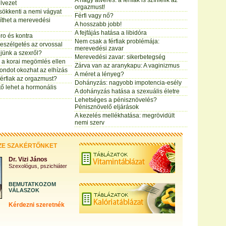
A nagy átverés: a férfiak is színlelik az
élvezet
orgazmust!
sökkenti a nemi vágyat
Férfi vagy nő?
gíthet a merevedési
A hosszabb jobb!
A fejfájás hatása a libidóra
ro és kontra
Nem csak a férfiak problémája:
eszélgetés az orvossal
merevedési zavar
jünk a szexről?
Merevedési zavar: sikerbetegség
 a korai megömlés ellen
Zárva van az aranykapu: A vaginizmus
ondot okozhat az elhízás
A méret a lényeg?
a férfiak az orgazmust?
Dohányzás: nagyobb impotencia-esély
ő lehet a hormonális
A dohányzás hatása a szexuális életre
Lehetséges a pénisznövelés?
Pénisznövelő eljárások
A kezelés mellékhatása: megrövidült
nemi szerv
ZE SZAKÉRTŐNKET
Dr. Vizi János
Szexológus, pszichiáter
BEMUTATKOZOM
VÁLASZOK
Kérdezni szeretnék