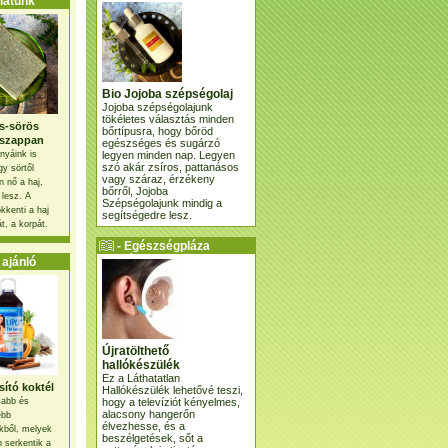
atunk
Bio Jojoba szépségolaj
Jojoba szépségolajunk
tökéletes választás minden
s-sörös
bőrtípusra, hogy bőröd
szappan
egészséges és sugárzó
legyen minden nap. Legyen
nyáink is
szó akár zsíros, pattanásos
gy sörtől
vagy száraz, érzékeny
 nő a haj,
bőrről, Jojoba
 lesz. A
Szépségolajunk mindig a
kkenti a haj
segítségedre lesz.
t, a korpát.
- Egészségpláza
ajánlatunk -
ajánló
Újratölthető
hallókészülék
Ez a Láthatatlan
ító koktél
Hallókészülék lehetővé teszi,
hogy a televíziót kényelmes,
osabb és
alacsony hangerőn
ebb
élvezhesse, és a
kből, melyek
beszélgetések, sőt a
 serkentik a