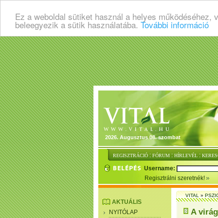
Ez a weboldal sütiket használ a helyes működéséhez, 
beleegyezik a sütik használatába.
További információ
2026. Augusztus 08. szombat
:
:
:
REGISZTRÁCIÓ
FÓRUM
HÍRLEVÉL
KERES
Username:
Regisztrálni szeretnék!
VITAL
»
PSZI
AKTUÁLIS
A virág
NYITÓLAP