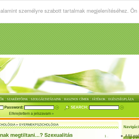
valamint személyre szabott tartalmak megjelenítéséhez. Ön
:
:
:
:
:
ŐK
SZAKÉRTŐINK
SZOLGÁLTATÁSAINK
HASZNOS CÍMEK
JÁTÉKOK
EGÉSZSÉGPLÁZA
Password:
SEARCH:
Elfelejtettem a jelszavam
CHOLÓGIA
»
GYERMEKPSZICHOLÓGIA
Navigác
nak megtiltani...? Szexualitás
A fül e
1 .