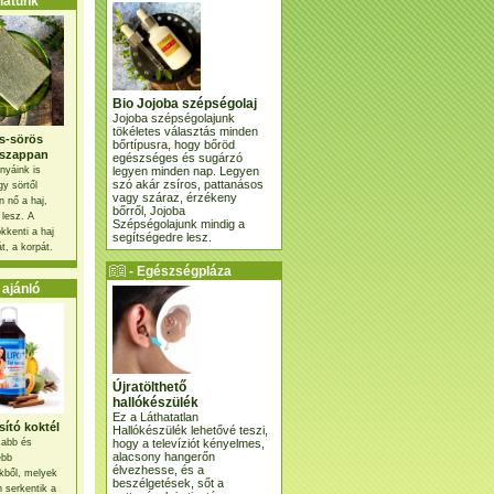
atunk
Bio Jojoba szépségolaj
Jojoba szépségolajunk
tökéletes választás minden
s-sörös
bőrtípusra, hogy bőröd
szappan
egészséges és sugárzó
legyen minden nap. Legyen
nyáink is
szó akár zsíros, pattanásos
gy sörtől
vagy száraz, érzékeny
 nő a haj,
bőrről, Jojoba
 lesz. A
Szépségolajunk mindig a
kkenti a haj
segítségedre lesz.
t, a korpát.
- Egészségpláza
ajánlatunk -
ajánló
Újratölthető
hallókészülék
Ez a Láthatatlan
ító koktél
Hallókészülék lehetővé teszi,
hogy a televíziót kényelmes,
osabb és
alacsony hangerőn
ebb
élvezhesse, és a
kből, melyek
beszélgetések, sőt a
 serkentik a