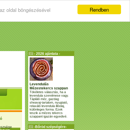
Rendben
 az oldal böngészésével
- 2026 ajánlata -
Levendulás
Mézestekercs szappan
Tökéletes választás, ha a
levendula szerelmese vagy.
Tápláló méz, gazdag
sheavaj-tartalom, nyugtató,
relaxáló levendula illóolaj,
különleges forma. Ezek
teszik a mézes tekercs
szappant igazán egyedivé.
ió
-Bőröd szépségére-
gészsége