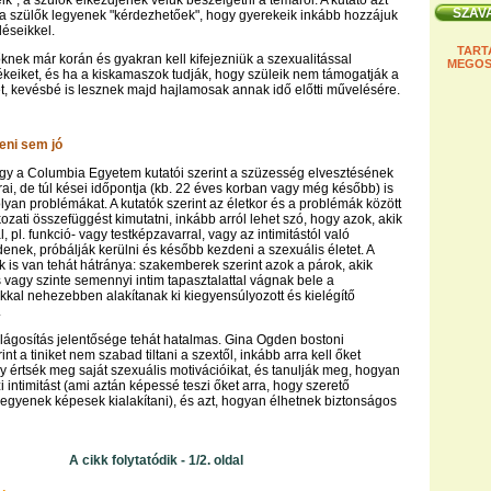
ik”, a szülők elkezdjenek velük beszélgetni a témáról. A kutató azt
 a szülők legyenek "kérdezhetőek", hogy gyerekeik inkább hozzájuk
déseikkel.
TART
őknek már korán és gyakran kell kifejezniük a szexualitással
MEGOS
ékeiket, és ha a kiskamaszok tudják, hogy szüleik nem támogatják a
et, kevésbé is lesznek majd hajlamosak annak idő előtti művelésére.
eni sem jó
gy a Columbia Egyetem kutatói szerint a szüzesség elvesztésének
rai, de túl kései időpontja (kb. 22 éves korban vagy még később) is
yan problémákat. A kutatók szerint az életkor és a problémák között
ozati összefüggést kimutatni, inkább arról lehet szó, hogy azok, akik
 pl. funkció- vagy testképzavarral, vagy az intimitástól való
enek, próbálják kerülni és később kezdeni a szexuális életet. A
 is van tehát hátránya: szakemberek szerint azok a párok, akik
 vagy szinte semennyi intim tapasztalattal vágnak bele a
kal nehezebben alakítanak ki kiegyensúlyozott és kielégítő
.
világosítás jelentősége tehát hatalmas. Gina Ogden bostoni
nt a tiniket nem szabad tiltani a szextől, inkább arra kell őket
y értsék meg saját szexuális motivációikat, és tanulják meg, hogyan
i intimitást (ami aztán képessé teszi őket arra, hogy szerető
legyenek képesek kialakítani), és azt, hogyan élhetnek biztonságos
A cikk folytatódik - 1/2. oldal