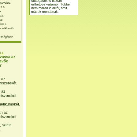
suttogások is tisztán
rsavakra
érthetővé váljanak. Többé
és a
nem marad le arról, amit
mások mondanak.
k
sát.
ai
nak a
 csökkentő
ességéhez.
LL
lvassa az
evők
?
, az
miszerekét.
, az
miszerekét
etikumokét.
án az
miszerekét.
 szinte
.