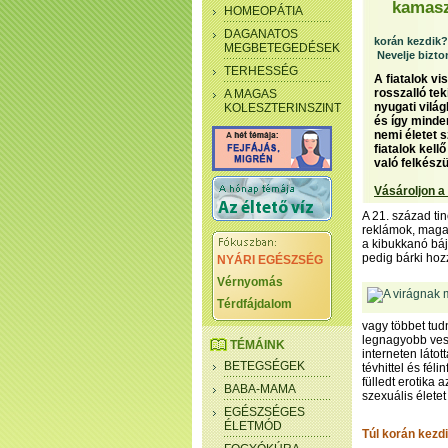
kamas
HOMEOPÁTIA
DAGANATOS
korán kezdik?
MEGBETEGEDÉSEK
Nevelje bizto
TERHESSÉG
A fiatalok v
rosszalló tek
A MAGAS
nyugati vilá
KOLESZTERINSZINT
és így minden
nemi életet s
fiatalok kell
való felkészü
Vásároljon a
A 21. század ti
reklámok, maga
a kibukkanó báj
pedig bárki hozz
NYÁRI EGÉSZSÉG
Vérnyomás
Térdfájdalom
vagy többet tud
legnagyobb vesz
TÉMÁINK
interneten láto
BETEGSÉGEK
tévhittel és fé
fülledt erotika
BABA-MAMA
szexuális életet 
EGÉSZSÉGES
ÉLETMÓD
Túl korán kezd