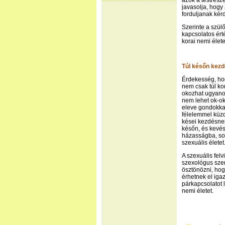
azok a testrésze
javasolja, hogy
forduljanak kér
Szerinte a szül
kapcsolatos ért
korai nemi élet
Túl későn kezd
Érdekesség, ho
nem csak túl ko
okozhat ugyanol
nem lehet ok-ok
eleve gondokkal,
félelemmel küzd
kései kezdésnek
későn, és kevés
házasságba, sok
szexuális életet
A szexuális fel
szexológus szeri
ösztönözni, hog
érhetnek el igaz
párkapcsolatot 
nemi életet.