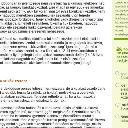
zsírok zsí
 időpontjának jelentősége nem véletlen: ha a kamasz lélekben még
bomlását 
xre, az komoly károkat okozhat. Erre világít rá egy 2007-es amerikai
tápanyago
erint azok a tinik, akik túl korán, már 14 éves korukban kezdtek nemi
felszívódá
bb nagyobb mértékben szembesültek szexuális úton terjedő
Hatóanyag
és többször fordult elő, hogy alkoholos vagy drogos befolyásoltság
hozzájárul
emi aktusba. Emellett esetükben, főként a fiúk körében, nagyobb
testtömeg
ltak elő szexuális funkciózavarok, például az erekció
étrend
 vagy az orgazmus elérésének nehézsége.
eredmény
átható szexualitást okolják a túl korán kezdett nemi élet miatt is.
rikai felmérés szerint nem csak a média (a magazinok és a tévé),
s a popzene révén is közvetített „szexisség” igen meghatározó a
PO
tén. A kutatás szerint azok a tinik, akik 12-14 éves korukban a
Ön elo
esültek ilyen jellegű tartalmakkal, kamaszkoruk delén (14-16 éves
összet
int kétszer nagyobb eséllyel esnek túl az első szexuális
listáját
t azon kortársaik, akik kevésbé vannak kitéve ilyen jellegű
Igen
élel
a szülők szerepe
Igen
yú érdeklődése persze teljesen természetes, de a kutatást vezető Jane
élel
t a legtöbb forrás (a szülők, az iskola), melyekhez a gyerekek
és a
 általában szűkszavú. Teljesen érthető tehát, ha a kamaszok a
kozm
lérhető forráshoz, a médiához fordulnak.
Ritk
 szerint a média hatása és a korai szexualitás közötti ok-okozati
élel
jesen egyértelmű, az összefüggés mégis erős. Szerintük a szülők
l lehet, ha kiskamasz gyermekük fokozott érdeklődést mutat a
Nem,
tett tartalmak iránt. A megoldás kulcsa pedig a kommunikáció: Brown
soha
 hogy amint a gyerekek elkezdenek érdeklődni aziránt, hogy „mik is