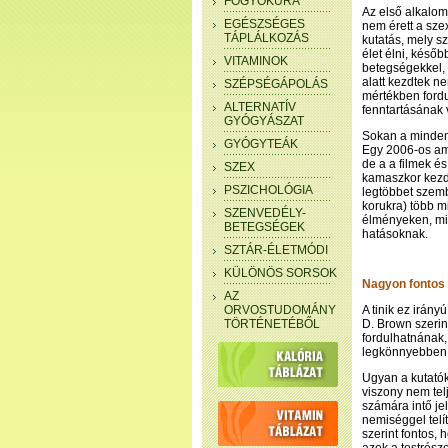
FOGYÓKÚRA
Az első alkalom
EGÉSZSÉGES
nem érett a sze
TÁPLÁLKOZÁS
kutatás, mely sz
élet élni, késő
VITAMINOK
betegségekkel, 
alatt kezdtek n
SZÉPSÉGÁPOLÁS
mértékben fordu
ALTERNATÍV
fenntartásának
GYÓGYÁSZAT
Sokan a mindent 
GYÓGYTEÁK
Egy 2006-os ame
de a a filmek é
SZEX
kamaszkor kezde
PSZICHOLÓGIA
legtöbbet szemb
korukra) több m
SZENVEDÉLY-
élményeken, min
BETEGSÉGEK
hatásoknak.
SZTÁR-ÉLETMÓDI
KÜLÖNÖS SORSOK
Nagyon fontos 
AZ
ORVOSTUDOMÁNY
A tinik ez irán
TÖRTÉNETÉBŐL
D. Brown szerin
fordulhatnának,
legkönnyebben e
Ugyan a kutatók
viszony nem tel
számára intő je
nemiséggel telí
szerint fontos,