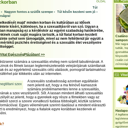
Ajánl
zkorban
OLDAL
Túl
-
-
-
Nagyon fontos a szülők szerepe
Túl későn kezdeni sem jó
nságra!
iselkedését majd' minden korban és kultúrában az idősek
intete kíséri, különösen, ha a szexualitásról van szó. Ugyan a
gban manapság ez a kérdéskör az egyéni szabadság hatókörébe,
kinek csak saját magára tartozik, a túl fiatal korban kezdett
Csaláno
zinte sehol sem támogatják, mivel az nem feltétlenül jár együtt a
sampon
ő mértékű pszichés érettségével és a szexuális élet veszélyeire
Már nagya
ltséggel.
tudták, ho
gyorsabban
 Vital EgészségPlázában! >>
fényesebb
csalán csö
nédzserei számára a szexualitás elvileg nem számít tabutémának. A
zsírosságá
zinok és filmek lassan legtermészetesebb velejárójának számítanak
ak és az egyértelmű szexuális célú utalások, pornográf tartalmakhoz
áférhet pár klikkelés után az interneten.
Vital 
A szexuális szabadosság azonban egyáltalán
nem jelenti azt, hogy a ma felnövő kamaszok
számára problémamentes lenne a szexualitás,
nának a szex veszélyeiről. Sőt. A lassan mindent átható szexualitás
élyét az jelenti, hogy a gyerekek egy része a filmekben vagy az
ttakból szerzi a szexre vonatkozó tudása többségét, köztük számos
linformációval. Egyes vélemények szerint ráadásul a mindent elárasztó
 azt is eredményezi, hogy a fiatalok egyre korábban kezdenek el
Haslapos
élni.
A legillat
legízletes
gyógyfűve
ik?
együttesen