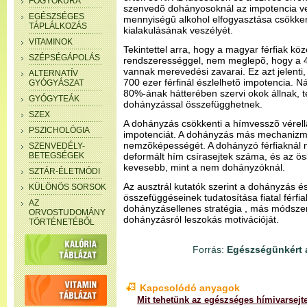
FOGYÓKÚRA
szenvedõ dohányosoknál az impotencia ve
EGÉSZSÉGES
mennyiségû alkohol elfogyasztása csökken
TÁPLÁLKOZÁS
kialakulásának veszélyét.
VITAMINOK
Tekintettel arra, hogy a magyar férfiak k
SZÉPSÉGÁPOLÁS
rendszerességgel, nem meglepõ, hogy a 40
vannak merevedési zavarai. Ez azt jelent
ALTERNATÍV
700 ezer férfinál észlelhetõ impotencia. 
GYÓGYÁSZAT
80%-ának hátterében szervi okok állnak, t
GYÓGYTEÁK
dohányzással összefügghetnek.
SZEX
A dohányzás csökkenti a hímvesszõ vérellá
PSZICHOLÓGIA
impotenciát. A dohányzás más mechanizmus
nemzõképességét. A dohányzó férfiaknál 
SZENVEDÉLY-
BETEGSÉGEK
deformált hím csírasejtek száma, és az 
kevesebb, mint a nem dohányzóknál.
SZTÁR-ÉLETMÓDI
Az ausztrál kutatók szerint a dohányzás é
KÜLÖNÖS SORSOK
összefüggéseinek tudatosítása fiatal férfi
AZ
dohányzásellenes stratégia , más módszer
ORVOSTUDOMÁNY
dohányzásról leszokás motivációját.
TÖRTÉNETÉBŐL
Forrás:
Egészségünkért a
Kapcsolódó anyagok
Mit tehetünk az egészséges hímivarsejt