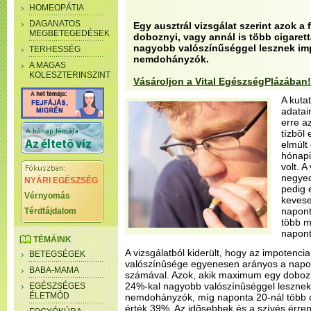
HOMEOPÁTIA
DAGANATOS
Egy ausztrál vizsgálat szerint azok a f
MEGBETEGEDÉSEK
doboznyi, vagy annál is több cigarett
nagyobb valószínűséggel lesznek im
TERHESSÉG
nemdohányzók.
A MAGAS
KOLESZTERINSZINT
Vásároljon a Vital EgészségPlázában!
A kuta
adatai
erre a
tízbõl 
elmúlt
hónapi
volt. 
negyed
NYÁRI EGÉSZSÉG
pedig 
Vérnyomás
keveseb
naponta
Térdfájdalom
több m
napont
TÉMÁINK
A vizsgálatból kiderült, hogy az impotenci
BETEGSÉGEK
valószínûsége egyenesen arányos a napont
BABA-MAMA
számával. Azok, akik maximum egy doboz c
24%-kal nagyobb valószínûséggel lesznek
EGÉSZSÉGES
ÉLETMÓD
nemdohányzók, míg naponta 20-nál több ci
érték 39%. Az idõsebbek és a szívés érre