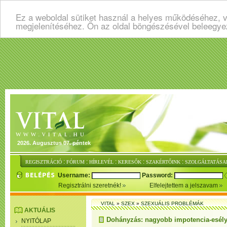
Ez a weboldal sütiket használ a helyes működéséhez, v
megjelenítéséhez. Ön az oldal böngészésével beleegye
2026. Augusztus 07. péntek
:
:
:
:
:
REGISZTRÁCIÓ
FÓRUM
HÍRLEVÉL
KERESŐK
SZAKÉRTŐINK
SZOLGÁLTATÁSA
Username:
Password:
Regisztrálni szeretnék!
Elfelejtettem a jelszavam
VITAL
»
SZEX
»
SZEXUÁLIS PROBLÉMÁK
AKTUÁLIS
Dohányzás: nagyobb impotencia-esél
NYITÓLAP