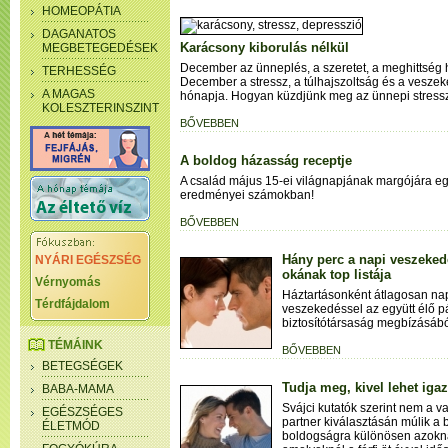
HOMEOPÁTIA
DAGANATOS
Karácsony kiborulás nélkül
MEGBETEGEDÉSEK
December az ünneplés, a szeretet, a meghittség 
TERHESSÉG
December a stressz, a túlhajszoltság és a vesze
A MAGAS
hónapja. Hogyan küzdjünk meg az ünnepi stress
KOLESZTERINSZINT
BŐVEBBEN
A boldog házasság receptje
A család május 15-ei világnapjának margójára egy
eredményei számokban!
BŐVEBBEN
Hány perc a napi veszeked
NYÁRI EGÉSZSÉG
okának top listája
Vérnyomás
Háztartásonként átlagosan nap
Térdfájdalom
veszekedéssel az együtt élő pá
biztosítótársaság megbízásából
TÉMÁINK
BŐVEBBEN
BETEGSÉGEK
Tudja meg, kivel lehet iga
BABA-MAMA
Svájci kutatók szerint nem a 
EGÉSZSÉGES
partner kiválasztásán múlik a 
ÉLETMÓD
boldogságra különösen azoknak