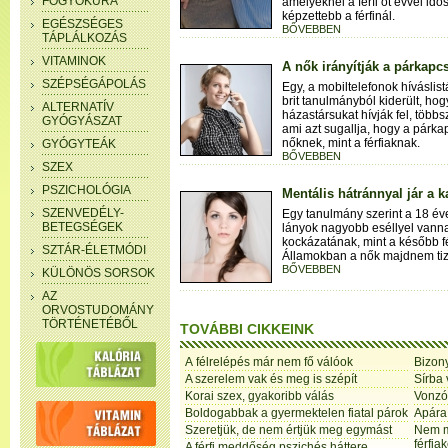
FOGYÓKÚRA
amelyeknél a férfi öt évvel idő
képzettebb a férfinál.
EGÉSZSÉGES
BŐVEBBEN
TÁPLÁLKOZÁS
VITAMINOK
A nők irányítják a párkapc
SZÉPSÉGÁPOLÁS
Egy, a mobiltelefonok híváslis
brit tanulmányból kiderült, ho
ALTERNATÍV
házastársukat hívják fel, több
GYÓGYÁSZAT
ami azt sugallja, hogy a párka
nőknek, mint a férfiaknak.
GYÓGYTEÁK
BŐVEBBEN
SZEX
PSZICHOLÓGIA
Mentális hátránnyal jár a
SZENVEDÉLY-
Egy tanulmány szerint a 18 é
BETEGSÉGEK
lányok nagyobb eséllyel vanna
kockázatának, mint a később f
SZTÁR-ÉLETMÓDI
Államokban a nők majdnem tiz
BŐVEBBEN
KÜLÖNÖS SORSOK
AZ
ORVOSTUDOMÁNY
TÖRTÉNETÉBŐL
TOVÁBBI CIKKEINK
A félrelépés már nem fő válóok
Bizony
A szerelem vak és meg is szépít
Sírba 
Korai szex, gyakoribb válás
Vonzób
Boldogabbak a gyermektelen fiatal párok
Apára
Szeretjük, de nem értjük meg egymást
Nem m
férfiak
A férfi meddőség pszichés háttere