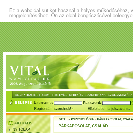
Ez a weboldal sütiket használ a helyes működéséhez, v
megjelenítéséhez. Ön az oldal böngészésével beleegye
2026. Augusztus 10. hétfő
:
:
:
:
:
REGISZTRÁCIÓ
FÓRUM
HÍRLEVÉL
KERESŐK
SZAKÉRTŐINK
SZOLGÁLTATÁSA
Username:
Password:
Regisztrálni szeretnék!
Elfelejtettem a jelszavam
VITAL
»
PSZICHOLÓGIA
»
PÁRKAPCSOLAT, CSAL
AKTUÁLIS
PÁRKAPCSOLAT, CSALÁD
NYITÓLAP