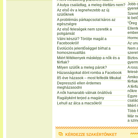
Jobb d
A kutya családtag, a meleg élettárs nem?
gyere
Az első év a legnehezebb az új
Szerel
szülőknek
ki bel
A problémás párkapcsolat káros az
"Öreg 
egészségre
Ellen
Az első feleségek nem szeretik a
embe
poligámiát
Hormon
Válni készül? Törölje magát a
Facebookról!
Az un
Evolúciós jelentőséggel bírhat a
Nem a
homoszexualitás
szere
Miért féltékenyek másképp a nők és a
Bizto
férfiak?
gyerm
Milyen szülők a meleg párok?
A ros
feles
Házasságokat dönt romba a Facebook
Amiko
85 éve házasok – most felfedik titkukat
férfiak
Depresszió ellen érdemes
A fér
megházasodni
nőkre
A nők hamarabb válnak önállóvá
Egyre 
Ragályként terjed a magány
család
Lehull az álca a macsókról
Miért 
Több 
Már n
a szin
KÉRDEZZE SZAKÉRTŐNKET