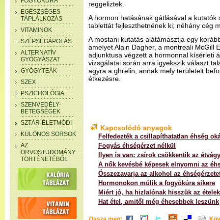
FOGYÓKÚRA
reggeliztek.
EGÉSZSÉGES
A hormon hatásának gátlásával a kutatók 
TÁPLÁLKOZÁS
tablettát fejleszthetnének ki; néhány cég m
VITAMINOK
A mostani kutatás alátámasztja egy korább
SZÉPSÉGÁPOLÁS
amelyet Alain Dagher, a montreali McGill
ALTERNATÍV
adjunktusa végzett a hormonnal kísérleti á
GYÓGYÁSZAT
vizsgálatai során arra igyekszik választ ta
agyra a ghrelin, annak mely területeit befo
GYÓGYTEÁK
étkezésre.
SZEX
PSZICHOLÓGIA
SZENVEDÉLY-
BETEGSÉGEK
SZTÁR-ÉLETMÓDI
Kapcsolódó anyagok
KÜLÖNÖS SORSOK
Felfedezték a csillapíthatatlan éhség oká
AZ
Fogyás éhségérzet nélkül
ORVOSTUDOMÁNY
Ilyen is van: zsírok csökkentik az étvágy
TÖRTÉNETÉBŐL
A nők kevésbé képesek elnyomni az éh
Összezavarja az alkohol az éhségérzete
Hormonokon múlik a fogyókúra sikere
Miért jó, ha hizlalónak hisszük az étele
Hat étel, amitől még éhesebbek leszünk
Ossza meg:
Köv