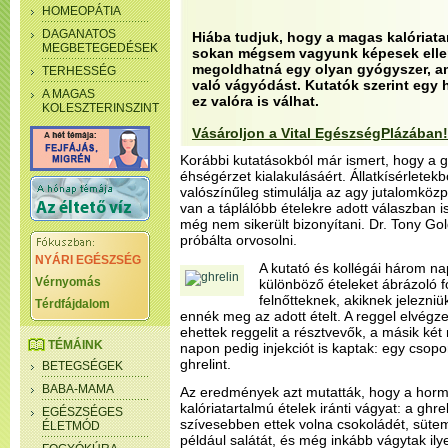
HOMEOPÁTIA
DAGANATOS
Hiába tudjuk, hogy a magas kalóriatar
MEGBETEGEDÉSEK
sokan mégsem vagyunk képesek ellená
megoldhatná egy olyan gyógyszer, am
TERHESSÉG
való vágyódást. Kutatók szerint eg
A MAGAS
ez valóra is válhat.
KOLESZTERINSZINT
Vásároljon a Vital EgészségPlázában!
Korábbi kutatásokból már ismert, hogy a g
éhségérzet kialakulásáért. Állatkísérletekb
valószínűleg stimulálja az agy jutalomközpo
van a táplálóbb ételekre adott válaszban 
még nem sikerült bizonyítani. Dr. Tony Go
próbálta orvosolni.
NYÁRI EGÉSZSÉG
A kutató és kollégái három nap
Vérnyomás
különböző ételeket ábrázoló 
felnőtteknek, akiknek jelezniü
Térdfájdalom
ennék meg az adott ételt. A reggel elvégze
ehettek reggelit a résztvevők, a másik ké
TÉMÁINK
napon pedig injekciót is kaptak: egy csopo
ghrelint.
BETEGSÉGEK
BABA-MAMA
Az eredmények azt mutatták, hogy a horm
kalóriatartalmú ételek iránti vágyat: a ghre
EGÉSZSÉGES
szívesebben ettek volna csokoládét, sütem
ÉLETMÓD
például salátát, és még inkább vágytak il