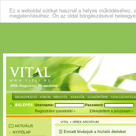
Ez a weboldal sütiket használ a helyes működéséhez, v
megjelenítéséhez. Ön az oldal böngészésével beleegye
2026. Augusztus 09. vasárnap
:
:
:
:
:
REGISZTRÁCIÓ
FÓRUM
HÍRLEVÉL
KERESŐK
SZAKÉRTŐINK
SZOLGÁLTATÁSA
Username:
Password:
Regisztrálni szeretnék!
Elfelejtettem a jelszavam
VITAL
»
HÍREK ARCHÍVUM
AKTUÁLIS
Emiatt kívánjuk a hizlaló ételeket
NYITÓLAP