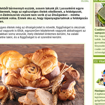
Ajánl
OLDAL
lekből bármennyit eszünk, sosem lakunk jól. Lassanként egyre
bennek, hogy az egészséges ételek eltelítenek, a feldolgozott,
n élelmiszerek viszont nem verik el az éhségünket – mintha
ttünk volna. Ennek oka az, hogy tápanyagtartalmuk a feldolgozás
en.
egyes ételek még az éhségérzetet is növelik, függőséget is okoznak:
Csaláno
ul vagyunk is tőlük, egyszerűen képtelenek vagyunk abbahagyni az
sampon
iakban sorra vesszük, mely ételeket érdemes kerülni, ha valaki
Már nagya
etne lakni, és a függőséget is el szeretné kerülni.
tudták, ho
gyorsabban
fényesebb
csalán csö
zsírosságá
Vital 
Haslapos
A legillat
legízletes
gyógyfűve
együttesen