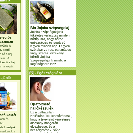
atunk
Bio Jojoba szépségolaj
Jojoba szépségolajunk
tökéletes választás minden
s-sörös
bőrtípusra, hogy bőröd
szappan
egészséges és sugárzó
legyen minden nap. Legyen
nyáink is
szó akár zsíros, pattanásos
gy sörtől
vagy száraz, érzékeny
 nő a haj,
bőrről, Jojoba
 lesz. A
Szépségolajunk mindig a
kkenti a haj
segítségedre lesz.
t, a korpát.
- Egészségpláza
ajánlatunk -
ajánló
Újratölthető
hallókészülék
Ez a Láthatatlan
ító koktél
Hallókészülék lehetővé teszi,
hogy a televíziót kényelmes,
osabb és
alacsony hangerőn
ebb
élvezhesse, és a
kből, melyek
beszélgetések, sőt a
 serkentik a