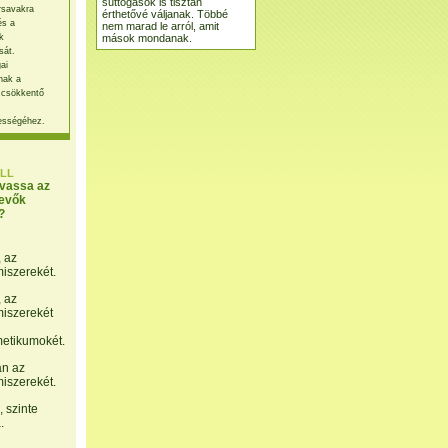
suttogások is tisztán
rsavakra
érthetővé váljanak. Többé
és a
nem marad le arról, amit
mások mondanak.
k
sát.
ai
nak a
 csökkentő
ességéhez.
LL
lvassa az
evők
?
, az
miszerekét.
, az
miszerekét
etikumokét.
án az
miszerekét.
 szinte
.