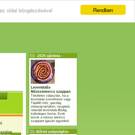
Rendben
 az oldal böngészésével
- 2026 ajánlata -
Levendulás
Mézestekercs szappan
Tökéletes választás, ha a
levendula szerelmese vagy.
Tápláló méz, gazdag
sheavaj-tartalom, nyugtató,
relaxáló levendula illóolaj,
különleges forma. Ezek
teszik a mézes tekercs
szappant igazán egyedivé.
ió
-Bőröd szépségére-
gészsége