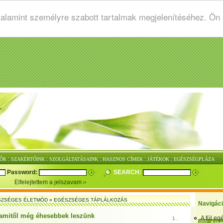
valamint személyre szabott tartalmak megjelenítéséhez. Ön
:
:
:
:
:
ŐK
SZAKÉRTŐINK
SZOLGÁLTATÁSAINK
HASZNOS CÍMEK
JÁTÉKOK
EGÉSZSÉGPLÁZA
Password:
SEARCH:
Elfelejtettem a jelszavam
SZSÉGES ÉLETMÓD
»
EGÉSZSÉGES TÁPLÁLKOZÁS
Navigác
, amitől még éhesebbek leszünk
A fül e
1 .