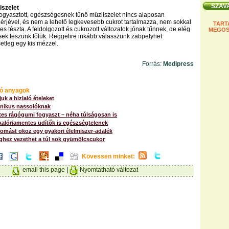
iszelet
fogyasztott, egészségesnek tűnő müzliszelet nincs alaposan
rjével, és nem a lehető legkevesebb cukrot tartalmazza, nem sokkal
TART
es tészta. A feldolgozott és cukrozott változatok jónak tűnnek, de elég
MEGOS
ek leszünk tőlük. Reggelire inkább válasszunk zabpelyhet
etleg egy kis mézzel.
Forrás:
Medipress
ó anyagok
uk a hizlaló ételeket
ónikus nassolóknak
es rágógumi fogyaszt – néha túlságosan is
kalóriamentes üdítők is egészségtelenek
omást okoz egy gyakori élelmiszer-adalék
ghez vezethet a túl sok gyümölcscukor
Kövessen minket:
email this page
|
Nyomtatható változat