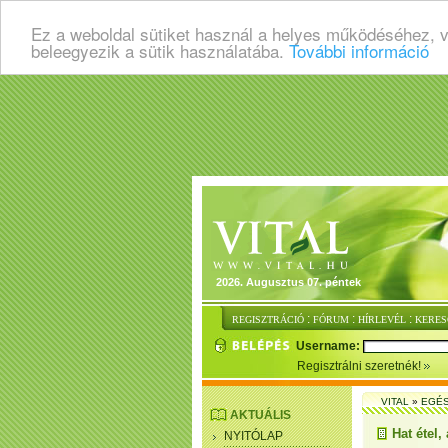
Ez a weboldal sütiket használ a helyes működéséhez, 
beleegyezik a sütik használatába.
További információ
2026. Augusztus 07. péntek
:
:
:
REGISZTRÁCIÓ
FÓRUM
HÍRLEVÉL
KERES
Username:
Regisztrálni szeretnék!
VITAL
»
EGÉ
AKTUÁLIS
Hat étel
NYITÓLAP