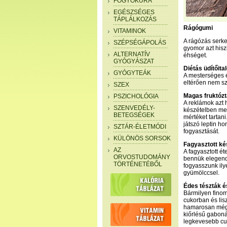
FOGYÓKÚRA
EGÉSZSÉGES
TÁPLÁLKOZÁS
Rágógumi
VITAMINOK
A rágózás serke
SZÉPSÉGÁPOLÁS
gyomor azt hisz
ALTERNATÍV
éhséget.
GYÓGYÁSZAT
Diétás üdítőita
GYÓGYTEÁK
A mesterséges é
eltérően nem sz
SZEX
Magas fruktózt
PSZICHOLÓGIA
A reklámok azt 
SZENVEDÉLY-
készételben meg
BETEGSÉGEK
mértéket tartani
játszó leptin h
SZTÁR-ÉLETMÓDI
fogyasztását.
KÜLÖNÖS SORSOK
Fagyasztott ké
AZ
A fagyasztott ét
ORVOSTUDOMÁNY
bennük elegendő
TÖRTÉNETÉBŐL
fogyasszunk ilye
gyümölccsel.
Édes tészták 
Bármilyen finoma
cukorban és lis
hamarosan még é
kiőrlésű gaboná
legkevesebb cuk