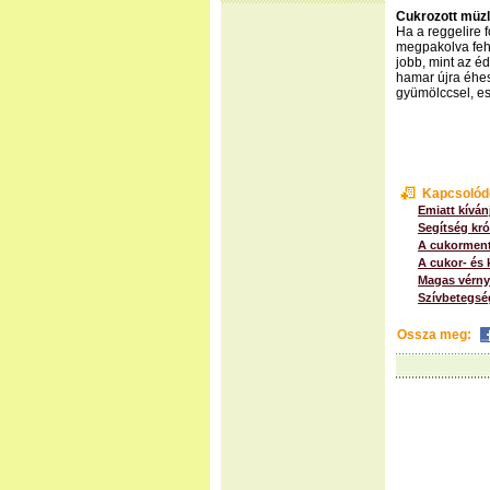
Cukrozott müzl
Ha a reggelire 
megpakolva fehé
jobb, mint az éd
hamar újra éhes
gyümölccsel, es
Kapcsolód
Emiatt kívánj
Segítség kr
A cukorment
A cukor- és 
Magas vérny
Szívbetegsé
Ossza meg: