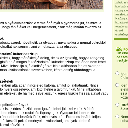
zsírok zsí
bomlását 
tápanyago
felszívódá
Hatóanyag
nti a nyálelválasztást. A termelődő nyál a gyomorba jut, és mivel a
hozzájárul
i, hogy táplálékot kell megemészteni, csak még inkább fokozza az
testtömeg
étrend
eredmény
lok
desítőszerek növelhetik az étvágyat, ugyanakkor a normál cukroktól
olgáltatnak semmit, ami elmulasztaná az éhséget.
PO
Ön elo
artalmú kukoricaszirup
összet
hirdetik, hogy mértékkel jó dolog, de az az igazság, hogy a rengeteg
listáját
található magas fruktóztartalmú kukoricaszirup esetében nem lehet
. Mivel lelassítja a jólakottságérzet kialakulásában fontos szerepet
ormon kiválasztását a szervezetben, képtelenség abbahagyni a
Igen
élel
szételek
elekben általában nincs elég kalória, amitől jóllakhatnánk. Nincs
Igen
 nyers összetevő, ami kitölthetné a gyomrunkat. Minél ritkábban
élel
n ételeket, de ha mégis ilyet eszünk, egészítsük ki friss salátával vagy
és a
kozm
és péksütemények
Ritk
k is az édes tészták, nem igazán lehet jóllakni velük. A fehér
élel
ztben nincsenek rostok és tápanyagok. Gyorsan feldobnak, de
hesebbek leszünk tőlük, mint evés előtt. Érdemes inkább teljes
Nem,
ból készült péksüteményeket választani, amelyek a lehető
soha
orral készültek.