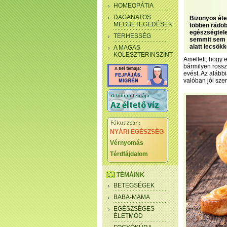
HOMEOPÁTIA
DAGANATOS
Bizonyos éte
MEGBETEGEDÉSEK
többen rádöb
egészségtele
TERHESSÉG
semmit sem e
alatt lecsökk
A MAGAS
KOLESZTERINSZINT
Amellett, hogy 
bármilyen rossz
evést. Az alább
valóban jól szer
NYÁRI EGÉSZSÉG
Vérnyomás
Térdfájdalom
TÉMÁINK
BETEGSÉGEK
BABA-MAMA
EGÉSZSÉGES
ÉLETMÓD