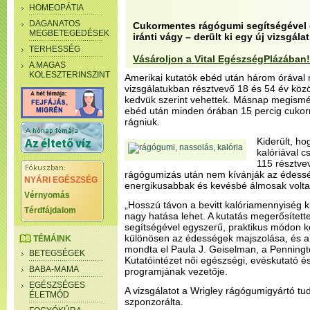
HOMEOPÁTIA
DAGANATOS
Cukormentes rágógumi segítségével 
MEGBETEGEDÉSEK
iránti vágy – derült ki egy új vizsgálat
TERHESSÉG
Vásároljon a Vital EgészségPlázában!
A MAGAS
KOLESZTERINSZINT
Amerikai kutatók ebéd után három órával r
vizsgálatukban résztvevő 18 és 54 év köz
kedvük szerint vehettek. Másnap megismét
ebéd után minden órában 15 percig cukorm
rágniuk.
Kiderült, h
kalóriával c
115 résztve
rágógumizás után nem kívánják az édessé
NYÁRI EGÉSZSÉG
energikusabbak és kevésbé álmosak volta
Vérnyomás
„Hosszú távon a bevitt kalóriamennyiség 
Térdfájdalom
nagy hatása lehet. A kutatás megerősítet
segítségével egyszerű, praktikus módon k
különösen az édességek majszolása, és a r
TÉMÁINK
mondta el Paula J. Geiselman, a Penning
BETEGSÉGEK
Kutatóintézet női egészségi, evéskutató é
BABA-MAMA
programjának vezetője.
EGÉSZSÉGES
A vizsgálatot a Wrigley rágógumigyártó t
ÉLETMÓD
szponzorálta.