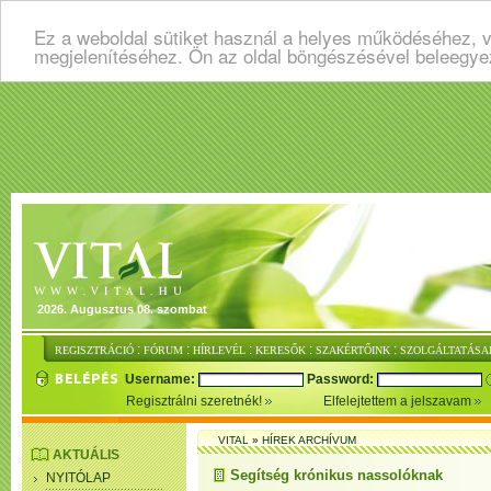
Ez a weboldal sütiket használ a helyes működéséhez, v
megjelenítéséhez. Ön az oldal böngészésével beleegye
2026. Augusztus 08. szombat
:
:
:
:
:
REGISZTRÁCIÓ
FÓRUM
HÍRLEVÉL
KERESŐK
SZAKÉRTŐINK
SZOLGÁLTATÁSA
Username:
Password:
Regisztrálni szeretnék!
Elfelejtettem a jelszavam
VITAL
»
HÍREK ARCHÍVUM
AKTUÁLIS
Segítség krónikus nassolóknak
NYITÓLAP