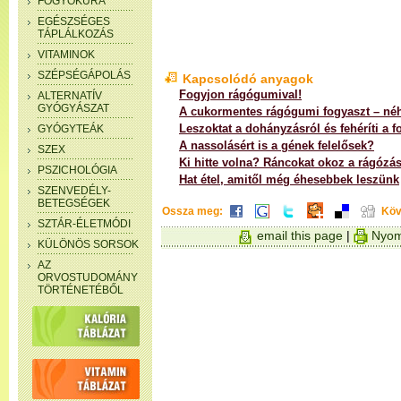
FOGYÓKÚRA
EGÉSZSÉGES
TÁPLÁLKOZÁS
VITAMINOK
SZÉPSÉGÁPOLÁS
Kapcsolódó anyagok
Fogyjon rágógumival!
ALTERNATÍV
GYÓGYÁSZAT
A cukormentes rágógumi fogyaszt – néh
Leszoktat a dohányzásról és fehéríti a f
GYÓGYTEÁK
A nassolásért is a gének felelősek?
SZEX
Ki hitte volna? Ráncokat okoz a rágózá
PSZICHOLÓGIA
Hat étel, amitől még éhesebbek leszünk
SZENVEDÉLY-
BETEGSÉGEK
Ossza meg:
Köv
SZTÁR-ÉLETMÓDI
email this page
|
Nyom
KÜLÖNÖS SORSOK
AZ
ORVOSTUDOMÁNY
TÖRTÉNETÉBŐL