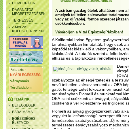
étvágy, éhségérzet, zsírok, elhízás
HOMEOPÁTIA
DAGANATOS
A zsírban gazdag ételek általában nem a
MEGBETEGEDÉSEK
amelyek telítetlen zsírsavakat tartalmazn
vagy az olívaolaj, fontos szerepet játsza
TERHESSÉG
csökkentésében.
A MAGAS
KOLESZTERINSZINT
Vásároljon a Vital EgészségPlázában!
A Kaliforniai Irvine Egyetem gyógyszerész
tanulmányukban kimutatták, hogy ezek a z
képződését idézik elő a vékonybélben, am
kialakulását. A kutatók szerint a felfedezé
elhízás és a táplálkozási rendellenességek
Daniel
vizsgá
NYÁRI EGÉSZSÉG
(OEA) 
szabályozza az éhségérzetet és a testsúlyt
Vérnyomás
nevű telítetlen zsírsav serkenti az OEA k
Térdfájdalom
gátló, teltségérzetet fokozó információt k
tanulmányban Piomelli és munkatársai kim
OEA-szint csökkenti az évágyat, súlycsö
TÉMÁINK
csökkenti a vér koleszterin- és triglicerid sz
BETEGSÉGEK
Piomelli az anyag gyógyszerként való alka
BABA-MAMA
vegyület kulcsfontosságú szerepet tölt be 
EGÉSZSÉGES
természetes szabályozásában. „Új remény
ÉLETMÓD
természetes étvágyszabályozó mechanizm