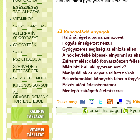
FOGYÓKÚRA
elhízás elleni gyógyszer kifejlesztése.”
EGÉSZSÉGES
TÁPLÁLKOZÁS
VITAMINOK
SZÉPSÉGÁPOLÁS
Kapcsolódó anyagok
ALTERNATÍV
Kalóriát éget a barna zsírszövet
GYÓGYÁSZAT
Fogyás éhségérzet nélkül
GYÓGYTEÁK
Gyógyszeres segítség az elhízás ellen
SZEX
A nők kevésbé képesek elnyomni az éh
PSZICHOLÓGIA
Zsírtermelést gátló fogyasztószert fejles
SZENVEDÉLY-
Miért hízik el, aki gyorsan eszik?
BETEGSÉGEK
Manipulálják az agyat a telített zsírok
SZTÁR-ÉLETMÓDI
Baktériumokkal könnyebb lehet a fogyá
Edzés utáni édességmámor
KÜLÖNÖS SORSOK
Meglepő zsírégető élelmiszerek
AZ
ORVOSTUDOMÁNY
TÖRTÉNETÉBŐL
Ossza meg:
Köv
email this page
|
Nyom