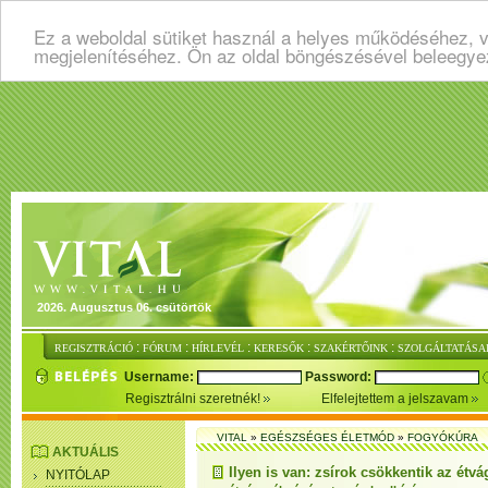
Ez a weboldal sütiket használ a helyes működéséhez, v
megjelenítéséhez. Ön az oldal böngészésével beleegye
2026. Augusztus 06. csütörtök
:
:
:
:
:
REGISZTRÁCIÓ
FÓRUM
HÍRLEVÉL
KERESŐK
SZAKÉRTŐINK
SZOLGÁLTATÁSA
Username:
Password:
Regisztrálni szeretnék!
Elfelejtettem a jelszavam
VITAL
»
EGÉSZSÉGES ÉLETMÓD
»
FOGYÓKÚRA
AKTUÁLIS
Ilyen is van: zsírok csökkentik az étvá
NYITÓLAP