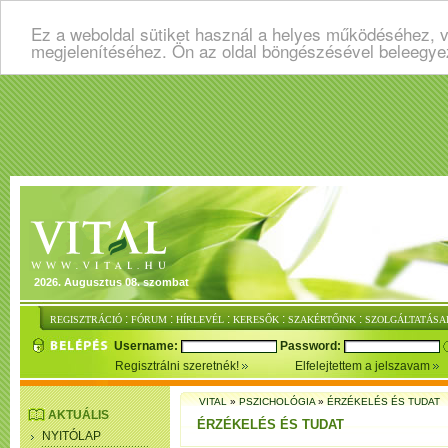
Ez a weboldal sütiket használ a helyes működéséhez, v
megjelenítéséhez. Ön az oldal böngészésével beleegye
2026. Augusztus 08. szombat
:
:
:
:
:
REGISZTRÁCIÓ
FÓRUM
HÍRLEVÉL
KERESŐK
SZAKÉRTŐINK
SZOLGÁLTATÁSA
Username:
Password:
Regisztrálni szeretnék!
Elfelejtettem a jelszavam
VITAL
»
PSZICHOLÓGIA
»
ÉRZÉKELÉS ÉS TUDAT
AKTUÁLIS
ÉRZÉKELÉS ÉS TUDAT
NYITÓLAP