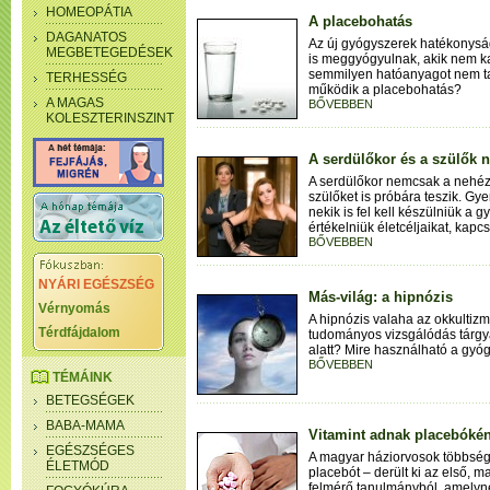
HOMEOPÁTIA
A placebohatás
DAGANATOS
Az új gyógyszerek hatékonysá
MEGBETEGEDÉSEK
is meggyógyulnak, akik nem ka
semmilyen hatóanyagot nem t
TERHESSÉG
működik a placebohatás?
A MAGAS
BŐVEBBEN
KOLESZTERINSZINT
A serdülőkor és a szülők 
A serdülőkor nemcsak a nehéz
szülőket is próbára teszik. Gy
nekik is fel kell készülniük a 
értékelniük életcéljaikat, kapcs
BŐVEBBEN
NYÁRI EGÉSZSÉG
Más-világ: a hipnózis
Vérnyomás
A hipnózis valaha az okkultiz
Térdfájdalom
tudományos vizsgálódás tárgyáv
alatt? Mire használható a gyó
BŐVEBBEN
TÉMÁINK
BETEGSÉGEK
BABA-MAMA
Vitamint adnak placebóké
EGÉSZSÉGES
A magyar háziorvosok többség
ÉLETMÓD
placebót – derült ki az első, 
felmérő tanulmányból, amelyn