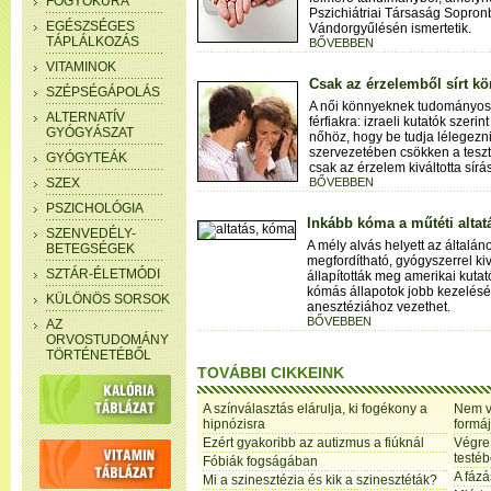
FOGYÓKÚRA
Pszichiátriai Társaság Sopro
EGÉSZSÉGES
Vándorgyűlésén ismertetik.
TÁPLÁLKOZÁS
BŐVEBBEN
VITAMINOK
Csak az érzelemből sírt kön
SZÉPSÉGÁPOLÁS
A női könnyeknek tudományosa
ALTERNATÍV
férfiakra: izraeli kutatók szerin
GYÓGYÁSZAT
nőhöz, hogy be tudja lélegezni
szervezetében csökken a teszt
GYÓGYTEÁK
csak az érzelem kiváltotta sírá
SZEX
BŐVEBBEN
PSZICHOLÓGIA
Inkább kóma a műtéti altat
SZENVEDÉLY-
A mély alvás helyett az általá
BETEGSÉGEK
megfordítható, gyógyszerrel ki
SZTÁR-ÉLETMÓDI
állapították meg amerikai kutató
kómás állapotok jobb kezelésé
KÜLÖNÖS SORSOK
anesztéziához vezethet.
BŐVEBBEN
AZ
ORVOSTUDOMÁNY
TÖRTÉNETÉBŐL
TOVÁBBI CIKKEINK
A színválasztás elárulja, ki fogékony a
Nem v
hipnózisra
formá
Ezért gyakoribb az autizmus a fiúknál
Végre 
testéb
Fóbiák fogságában
A fázá
Mi a szinesztézia és kik a szinesztéták?