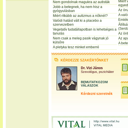
Miért
Nem gondolnak magukra az autisták
egyed
Jobb a betegnek, ha nem hisz a
Az ön
gyógyulásban
A val
Miért ritkább az autizmus a nőknél?
Emlék
Valódi hatást vált ki a placebo a
szervezetben
Állíts
(Serdü
Vegetatív tudatállapotban is lehetséges a
tanulás
Az ön
Nem csak a meleg pasik vágynak jó
Az apa
külsőre
A bete
A pletyka tesz minket emberré
KÉRDEZZE SZAKÉRTŐNKET
Dr. Vizi János
Szexológus, pszichiáter
BEMUTATKOZOM
VÁLASZOK
Kérdezni szeretnék