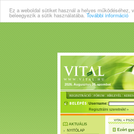
Ez a weboldal sütiket használ a helyes működéséhez, 
beleegyezik a sütik használatába.
További információ
2026. Augusztus 08. szombat
:
:
:
REGISZTRÁCIÓ
FÓRUM
HÍRLEVÉL
KERES
Username:
Regisztrálni szeretnék!
VITAL
»
PSZI
AKTUÁLIS
Ezért gy
NYITÓLAP