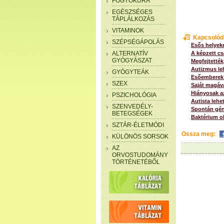
FOGYÓKÚRA
EGÉSZSÉGES
TÁPLÁLKOZÁS
VITAMINOK
Kapcsolód
SZÉPSÉGÁPOLÁS
Esős helyek
ALTERNATÍV
A képzett c
GYÓGYÁSZAT
Megfejtették,
Autizmus leh
GYÓGYTEÁK
Esőemberek:
SZEX
Saját magáv
Hiányosak az
PSZICHOLÓGIA
Autista lehe
SZENVEDÉLY-
Spontán gén
BETEGSÉGEK
Baktérium ok
SZTÁR-ÉLETMÓDI
Ossza meg:
KÜLÖNÖS SORSOK
AZ
ORVOSTUDOMÁNY
TÖRTÉNETÉBŐL