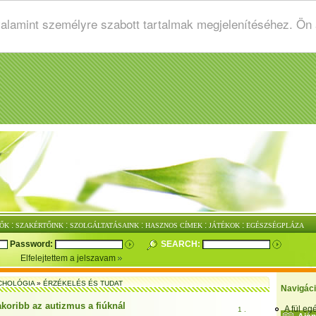
valamint személyre szabott tartalmak megjelenítéséhez. Ön
:
:
:
:
:
ŐK
SZAKÉRTŐINK
SZOLGÁLTATÁSAINK
HASZNOS CÍMEK
JÁTÉKOK
EGÉSZSÉGPLÁZA
Password:
SEARCH:
Elfelejtettem a jelszavam
CHOLÓGIA
»
ÉRZÉKELÉS ÉS TUDAT
Navigác
akoribb az autizmus a fiúknál
A fül e
1 .