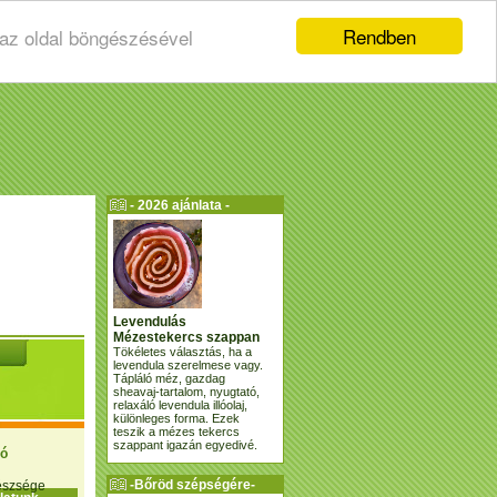
Rendben
 az oldal böngészésével
- 2026 ajánlata -
Levendulás
Mézestekercs szappan
Tökéletes választás, ha a
levendula szerelmese vagy.
Tápláló méz, gazdag
sheavaj-tartalom, nyugtató,
relaxáló levendula illóolaj,
különleges forma. Ezek
teszik a mézes tekercs
szappant igazán egyedivé.
ió
-Bőröd szépségére-
gészsége