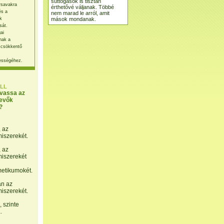
suttogások is tisztán
rsavakra
érthetővé váljanak. Többé
és a
nem marad le arról, amit
mások mondanak.
k
sát.
ai
nak a
 csökkentő
ességéhez.
LL
lvassa az
evők
?
, az
miszerekét.
, az
miszerekét
etikumokét.
án az
miszerekét.
 szinte
.