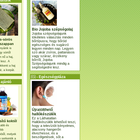
atunk
Bio Jojoba szépségolaj
Jojoba szépségolajunk
tökéletes választás minden
s-sörös
bőrtípusra, hogy bőröd
szappan
egészséges és sugárzó
legyen minden nap. Legyen
nyáink is
szó akár zsíros, pattanásos
gy sörtől
vagy száraz, érzékeny
 nő a haj,
bőrről, Jojoba
 lesz. A
Szépségolajunk mindig a
kkenti a haj
segítségedre lesz.
t, a korpát.
- Egészségpláza
ajánlatunk -
ajánló
Újratölthető
hallókészülék
Ez a Láthatatlan
ító koktél
Hallókészülék lehetővé teszi,
hogy a televíziót kényelmes,
osabb és
alacsony hangerőn
ebb
élvezhesse, és a
kből, melyek
beszélgetések, sőt a
 serkentik a