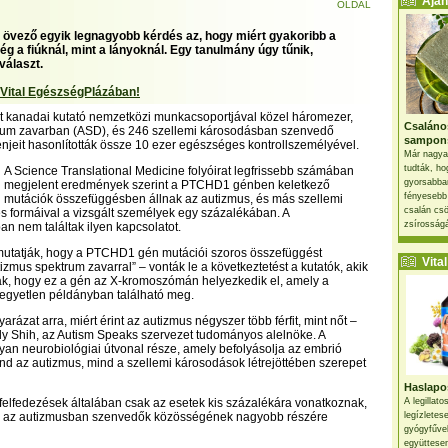
Ajánl
OLDAL
 övező egyik legnagyobb kérdés az, hogy miért gyakoribb a
g a fiúknál, mint a lányoknál. Egy tanulmány úgy tűnik,
választ.
 Vital EgészségPlázában!
t kanadai kutató nemzetközi munkacsoportjával közel háromezer,
Csaláno
rum zavarban (ASD), és 246 szellemi károsodásban szenvedő
sampon
jeit hasonlították össze 10 ezer egészséges kontrollszemélyével.
Már nagya
tudták, ho
A Science Translational Medicine folyóirat legfrissebb számában
gyorsabban
megjelent eredmények szerint a PTCHD1 génben keletkező
fényesebb
mutációk összefüggésben állnak az autizmus, és más szellemi
csalán csö
 formáival a vizsgált személyek egy százalékában. A
zsírosságá
an nem találtak ilyen kapcsolatot.
 mutatják, hogy a PTCHD1 gén mutációi szoros összefüggést
Vital 
izmus spektrum zavarral” – vonták le a következtetést a kutatók, akik
tak, hogy ez a gén az X-kromoszómán helyezkedik el, amely a
 egyetlen példányban található meg.
arázat arra, miért érint az autizmus négyszer több férfit, mint nőt –
y Shih, az Autism Speaks szervezet tudományos alelnöke. A
n neurobiológiai útvonal része, amely befolyásolja az embrió
ind az autizmus, mind a szellemi károsodások létrejöttében szerepet
Haslapos
 felfedezések általában csak az esetek kis százalékára vonatkoznak,
A legillat
 az autizmusban szenvedők közösségének nagyobb részére
legízletes
gyógyfűve
együttesen