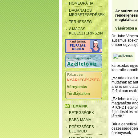
HOMEOPÁTIA
DAGANATOS
Az autizmust
MEGBETEGEDÉSEK
rendellenessé
megtalálta a 
TERHESSÉG
Vásároljon a
A MAGAS
KOLESZTERINSZINT
Dr. John Vincen
autizmus spekt
ember egyes gén
károsodás egyes
kontrollcsoportb
„Az adatok azt
NYÁRI EGÉSZSÉG
mutatnak az aut
arra is rámutat
Vérnyomás
férfiakban csak
Térdfájdalom
„Ez lehet a magy
magyarázta And
TÉMÁINK
PTCHD1 egy olya
fejlődését és m
BETEGSÉGEK
játszik.”
BABA-MAMA
Bár a genetikai
EGÉSZSÉGES
összességében
ÉLETMÓD
érvényesek.