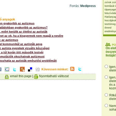
zsírok zsí
Forrás:
Medipress
bomlását 
tápanyago
felszívódá
Hatóanyag
ó anyagok
hozzájárul
en gyakoribb az autizmus
testtömeg
saládokban gyakoribb az autizmus?
étrend
 miért kerülik az ölelést az autisták
eredmény
et az ok, ha a kisgyermek nem reagál a nevére
 az autizmus
al kommunikál az autisták agya
PO
Ön elo
 autista gyerekek vizuális készségei
összet
t a túl korán jött második testvér
listáját
mutációk okozhatnak autizmust
ozhatja az autisták emésztési problémáit
Igen
Kövessen minket:
élel
email this page
|
Nyomtatható változat
Igen
élel
és a
kozm
Ritk
élel
Nem,
soha