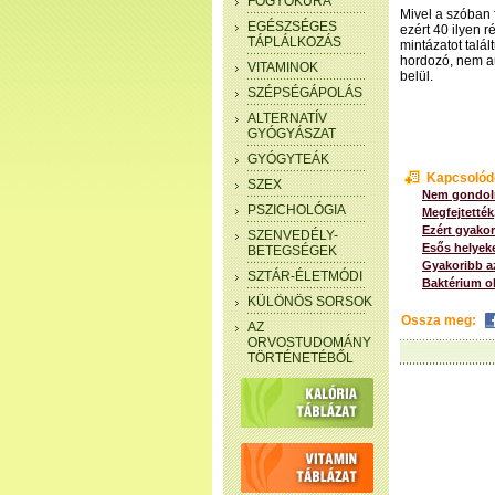
FOGYÓKÚRA
Mivel a szóban 
EGÉSZSÉGES
ezért 40 ilyen 
TÁPLÁLKOZÁS
mintázatot talá
hordozó, nem au
VITAMINOK
belül.
SZÉPSÉGÁPOLÁS
ALTERNATÍV
GYÓGYÁSZAT
GYÓGYTEÁK
Kapcsolód
SZEX
Nem gondoln
PSZICHOLÓGIA
Megfejtették,
Ezért gyakor
SZENVEDÉLY-
Esős helyek
BETEGSÉGEK
Gyakoribb a
SZTÁR-ÉLETMÓDI
Baktérium ok
KÜLÖNÖS SORSOK
Ossza meg:
AZ
ORVOSTUDOMÁNY
TÖRTÉNETÉBŐL