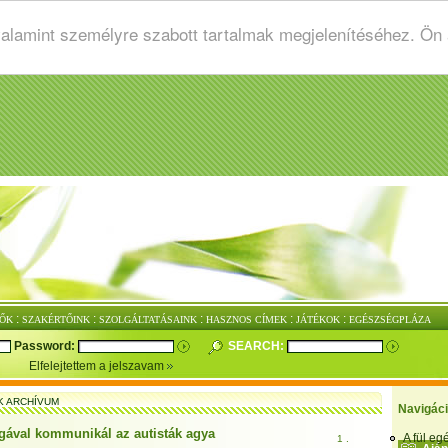
valamint személyre szabott tartalmak megjelenítéséhez. Ön
:
:
:
:
:
ŐK
SZAKÉRTŐINK
SZOLGÁLTATÁSAINK
HASZNOS CÍMEK
JÁTÉKOK
EGÉSZSÉGPLÁZA
Password:
SEARCH:
Elfelejtettem a jelszavam
K ARCHÍVUM
Navigác
gával kommunikál az autisták agya
A fül e
1 .