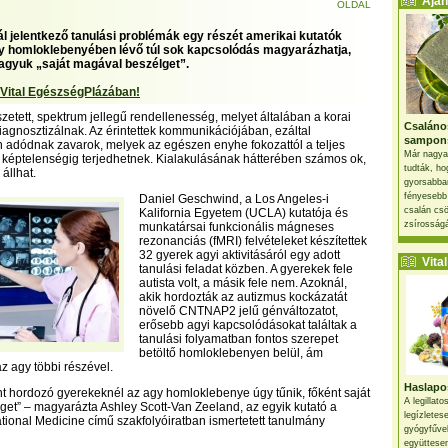
Ajánl
OLDAL
ál jelentkező tanulási problémák egy részét amerikai kutatók
gy homloklebenyében lévő túl sok kapcsolódás magyarázhatja,
 agyuk „saját magával beszélget”.
 Vital EgészségPlázában!
zetett, spektrum jellegű rendellenesség, melyet általában a korai
Csaláno
agnosztizálnak. Az érintettek kommunikációjában, ezáltal
sampon
 adódnak zavarok, melyek az egészen enyhe fokozattól a teljes
Már nagya
i képtelenségig terjedhetnek. Kialakulásának hátterében számos ok,
tudták, ho
állhat.
gyorsabban
fényesebb
Daniel Geschwind, a Los Angeles-i
csalán csö
Kalifornia Egyetem (UCLA) kutatója és
zsírosságá
munkatársai funkcionális mágneses
rezonanciás (fMRI) felvételeket készítettek
32 gyerek agyi aktivitásáról egy adott
Vital 
tanulási feladat közben. A gyerekek fele
autista volt, a másik fele nem. Azoknál,
akik hordozták az autizmus kockázatát
növelő CNTNAP2 jelű génváltozatot,
erősebb agyi kapcsolódásokat találtak a
tanulási folyamatban fontos szerepet
betöltő homloklebenyen belül, ám
 agy többi részével.
Haslapos
nt hordozó gyerekeknél az agy homloklebenye úgy tűnik, főként saját
A legillat
et” – magyarázta Ashley Scott-Van Zeeland, az egyik kutató a
legízletes
tional Medicine című szakfolyóiratban ismertetett tanulmány
gyógyfűve
együttesen