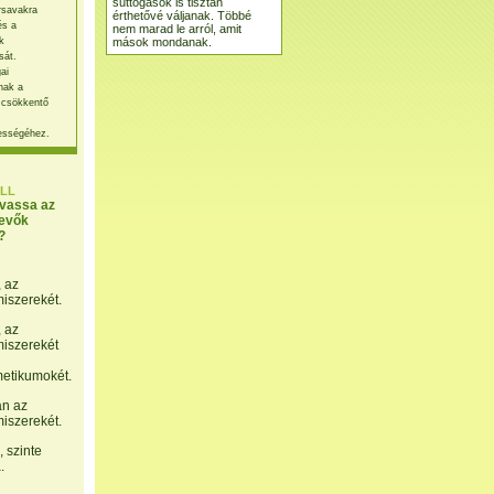
suttogások is tisztán
rsavakra
érthetővé váljanak. Többé
és a
nem marad le arról, amit
mások mondanak.
k
sát.
ai
nak a
 csökkentő
ességéhez.
LL
lvassa az
evők
?
, az
miszerekét.
, az
miszerekét
etikumokét.
án az
miszerekét.
 szinte
.