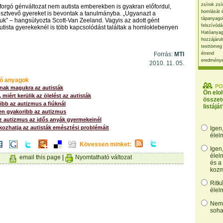
zsírok zsí
forgó génváltozat nem autista emberekben is gyakran előfordul,
bomlását 
résztvevő gyereket is bevontak a tanulmányba. „Ugyanazt a
tápanyago
ltuk” – hangsúlyozta Scott-Van Zeeland. Vagyis az adott gént
felszívódá
tista gyerekeknél is több kapcsolódást találtak a homloklebenyen
Hatóanyag
hozzájárul
testtömeg
Forrás:
MTI
étrend
eredmény
2010. 11. 05.
ó anyagok
PO
ak magukra az autisták
Ön elo
 miért kerülik az ölelést az autisták
összet
ibb az autizmus a fiúknál
listáját
en gyakoribb az autizmus
z autizmus az idős anyák gyermekeinél
ozhatja az autisták emésztési problémáit
Igen
élel
Kövessen minket:
Igen
élel
email this page
|
Nyomtatható változat
és a
kozm
Ritk
élel
Nem,
soha