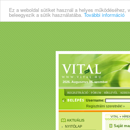
Ez a weboldal sütiket használ a helyes működéséhez, 
beleegyezik a sütik használatába.
További információ
2026. Augusztus 08. szombat
:
:
:
REGISZTRÁCIÓ
FÓRUM
HÍRLEVÉL
KERES
Username:
Regisztrálni szeretnék!
VITAL
»
HÍRE
AKTUÁLIS
Saját ma
NYITÓLAP