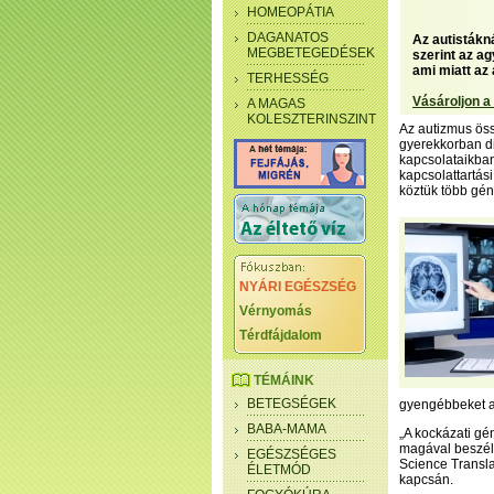
HOMEOPÁTIA
DAGANATOS
Az autistákn
MEGBETEGEDÉSEK
szerint az a
ami miatt az
TERHESSÉG
Vásároljon a
A MAGAS
KOLESZTERINSZINT
Az autizmus öss
gyerekkorban di
kapcsolataikban
kapcsolattartás
köztük több gén 
NYÁRI EGÉSZSÉG
Vérnyomás
Térdfájdalom
TÉMÁINK
BETEGSÉGEK
gyengébbeket az
BABA-MAMA
„A kockázati gé
magával beszélg
EGÉSZSÉGES
Science Transla
ÉLETMÓD
kapcsán.