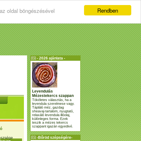
Rendben
 az oldal böngészésével
- 2026 ajánlata -
Levendulás
Mézestekercs szappan
Tökéletes választás, ha a
levendula szerelmese vagy.
Tápláló méz, gazdag
sheavaj-tartalom, nyugtató,
relaxáló levendula illóolaj,
különleges forma. Ezek
teszik a mézes tekercs
szappant igazán egyedivé.
ió
-Bőröd szépségére-
gészsége