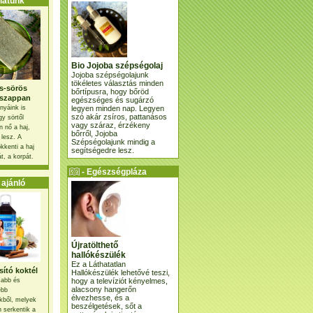
atunk
Bio Jojoba szépségolaj
Jojoba szépségolajunk
tökéletes választás minden
s-sörös
bőrtípusra, hogy bőröd
szappan
egészséges és sugárzó
legyen minden nap. Legyen
nyáink is
szó akár zsíros, pattanásos
gy sörtől
vagy száraz, érzékeny
 nő a haj,
bőrről, Jojoba
 lesz. A
Szépségolajunk mindig a
kkenti a haj
segítségedre lesz.
t, a korpát.
- Egészségpláza
ajánlatunk -
ajánló
Újratölthető
hallókészülék
Ez a Láthatatlan
ító koktél
Hallókészülék lehetővé teszi,
hogy a televíziót kényelmes,
osabb és
alacsony hangerőn
ebb
élvezhesse, és a
kből, melyek
beszélgetések, sőt a
 serkentik a