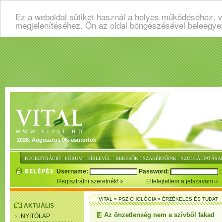
Ez a weboldal sütiket használ a helyes működéséhez, v
megjelenítéséhez. Ön az oldal böngészésével beleegye
2026. Augusztus 06. csütörtök
:
:
:
:
:
REGISZTRÁCIÓ
FÓRUM
HÍRLEVÉL
KERESŐK
SZAKÉRTŐINK
SZOLGÁLTATÁSA
Username:
Password:
Regisztrálni szeretnék!
Elfelejtettem a jelszavam
VITAL
»
PSZICHOLÓGIA
»
ÉRZÉKELÉS ÉS TUDAT
AKTUÁLIS
Az önzetlenség nem a szívből fakad
NYITÓLAP