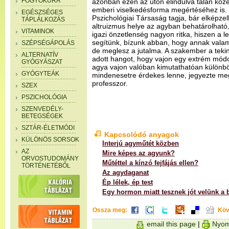
FOGYÓKÚRA
azonban ezen az úton elindulva talán kö
emberi viselkedésforma megértéséhez is. 
EGÉSZSÉGES
Pszichológiai Társaság tagja, bár elképzel
TÁPLÁLKOZÁS
altruizmus helye az agyban behatárolható,
VITAMINOK
igazi önzetlenség nagyon ritka, hiszen a 
segítünk, bízunk abban, hogy annak valam
SZÉPSÉGÁPOLÁS
de meglesz a jutalma. A szakember a teki
ALTERNATÍV
adott hangot, hogy vajon egy extrém mód
GYÓGYÁSZAT
agya vajon valóban kimutathatóan különböz
GYÓGYTEÁK
mindenesetre érdekes lenne, jegyezte me
professzor.
SZEX
PSZICHOLÓGIA
SZENVEDÉLY-
BETEGSÉGEK
SZTÁR-ÉLETMÓDI
Kapcsolódó anyagok
KÜLÖNÖS SORSOK
Interjú agyműtét közben
AZ
Mire képes az agyunk?
ORVOSTUDOMÁNY
Műtéttel a kínzó fejfájás ellen?
TÖRTÉNETÉBŐL
Az agydaganat
Ép lélek, ép test
Egy hormon miatt tesznek jót velünk a 
Ossza meg:
Köv
email this page
|
Nyom