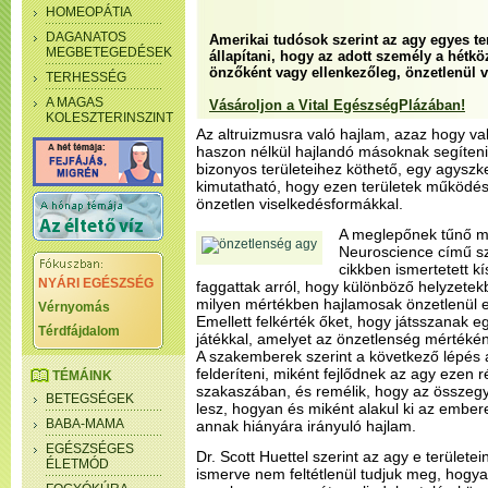
HOMEOPÁTIA
DAGANATOS
Amerikai tudósok szerint az agy egyes ter
MEGBETEGEDÉSEK
állapítani, hogy az adott személy a hétk
önzőként vagy ellenkezőleg, önzetlenül v
TERHESSÉG
A MAGAS
Vásároljon a Vital EgészségPlázában!
KOLESZTERINSZINT
Az altruizmusra való hajlam, azaz hogy va
haszon nélkül hajlandó másoknak segíteni
bizonyos területeihez köthető, egy agyszk
kimutatható, hogy ezen területek működé
önzetlen viselkedésformákkal.
A meglepőnek tűnő m
Neuroscience című sz
cikkben ismertetett k
NYÁRI EGÉSZSÉG
faggattak arról, hogy különböző helyzete
milyen mértékben hajlamosak önzetlenül el
Vérnyomás
Emellett felkérték őket, hogy játsszanak 
Térdfájdalom
játékkal, amelyet az önzetlenség mértékén
A szakemberek szerint a következő lépés 
felderíteni, miként fejlődnek az agy ezen ré
TÉMÁINK
szakaszában, és remélik, hogy az összegy
BETEGSÉGEK
lesz, hogyan és miként alakul ki az embe
BABA-MAMA
annak hiányára irányuló hajlam.
EGÉSZSÉGES
Dr. Scott Huettel szerint az agy e terület
ÉLETMÓD
ismerve nem feltétlenül tudjuk meg, hogya