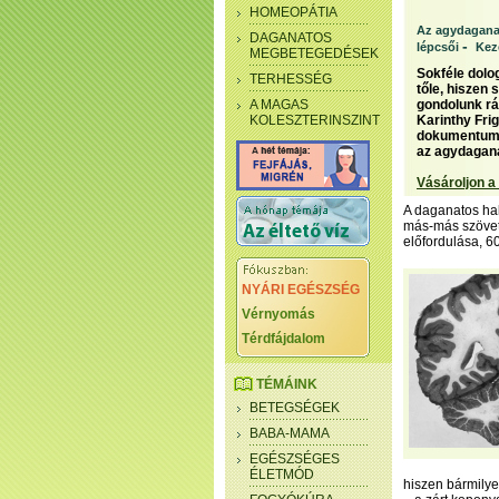
HOMEOPÁTIA
Az agydaganat
DAGANATOS
-
lépcsői
Kez
MEGBETEGEDÉSEK
Sokféle dolog
TERHESSÉG
tőle, hiszen
A MAGAS
gondolunk rá
KOLESZTERINSZINT
Karinthy Fri
dokumentumsz
az agydagana
Vásároljon a
A daganatos hal
más-más szövett
előfordulása, 6
NYÁRI EGÉSZSÉG
Vérnyomás
Térdfájdalom
TÉMÁINK
BETEGSÉGEK
BABA-MAMA
EGÉSZSÉGES
ÉLETMÓD
hiszen bármilye