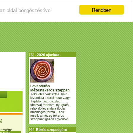
Rendben
 az oldal böngészésével
- 2026 ajánlata -
Levendulás
Mézestekercs szappan
Tökéletes választás, ha a
levendula szerelmese vagy.
Tápláló méz, gazdag
sheavaj-tartalom, nyugtató,
relaxáló levendula illóolaj,
különleges forma. Ezek
teszik a mézes tekercs
szappant igazán egyedivé.
ió
-Bőröd szépségére-
gészsége