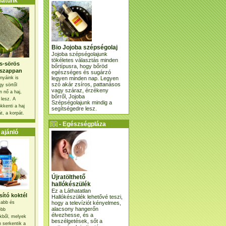
atunk
Bio Jojoba szépségolaj
Jojoba szépségolajunk
tökéletes választás minden
s-sörös
bőrtípusra, hogy bőröd
szappan
egészséges és sugárzó
legyen minden nap. Legyen
nyáink is
szó akár zsíros, pattanásos
gy sörtől
vagy száraz, érzékeny
 nő a haj,
bőrről, Jojoba
 lesz. A
Szépségolajunk mindig a
kkenti a haj
segítségedre lesz.
t, a korpát.
- Egészségpláza
ajánlatunk -
ajánló
Újratölthető
hallókészülék
Ez a Láthatatlan
ító koktél
Hallókészülék lehetővé teszi,
hogy a televíziót kényelmes,
osabb és
alacsony hangerőn
ebb
élvezhesse, és a
kből, melyek
beszélgetések, sőt a
 serkentik a