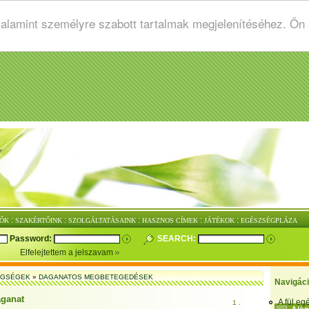
valamint személyre szabott tartalmak megjelenítéséhez. Ön
:
:
:
:
:
ŐK
SZAKÉRTŐINK
SZOLGÁLTATÁSAINK
HASZNOS CÍMEK
JÁTÉKOK
EGÉSZSÉGPLÁZA
Password:
SEARCH:
Elfelejtettem a jelszavam
EGSÉGEK
»
DAGANATOS MEGBETEGEDÉSEK
Navigác
ganat
A fül e
1 .