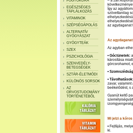
FOGYÓKÚRA
– a zárt kopony
következmények
EGÉSZSÉGES
Így az agyállom
TÁPLÁLKOZÁS
szövettanilag s
elhelyezkedésük
VITAMINOK
elhelyezkedését
SZÉPSÉGÁPOLÁS
az agydaganat t
ALTERNATÍV
GYÓGYÁSZAT
Az agydaganat 
GYÓGYTEÁK
Az agyban elhel
SZEX
•
Góctünetek:
a
PSZICHOLÓGIA
károsítása miatt
SZENVEDÉLY-
görcsrohamot, e
BETEGSÉGEK
•
Szomszédsági
SZTÁR-ÉLETMÓDI
•
Távolhatások
KÜLÖNÖS SORSOK
zavar, valamint
beékelődést, s 
AZ
ORVOSTUDOMÁNY
Gyanút keltő pa
TÖRTÉNETÉBŐL
személyiségvál
izomgyengeség,
Mi jelzi a kór
• Fejfájás, mely
ki.