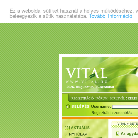
Ez a weboldal sütiket használ a helyes működéséhez, 
beleegyezik a sütik használatába.
További információ
2026. Augusztus 08. szombat
:
:
:
REGISZTRÁCIÓ
FÓRUM
HÍRLEVÉL
KERES
Username:
Regisztrálni szeretnék!
VITAL
»
BET
AKTUÁLIS
Az agyda
NYITÓLAP