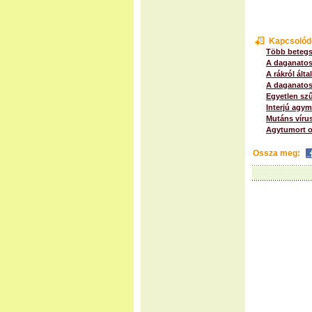
Kapcsolód
Több betegs
A daganatos
A rákról ált
A daganatos 
Egyetlen szű
Interjú agy
Mutáns víru
Agytumort o
Ossza meg: