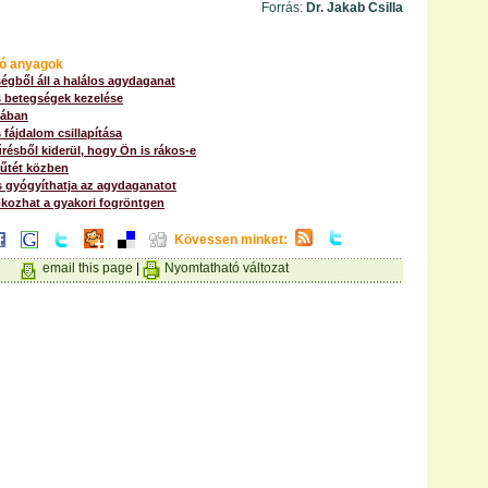
Forrás:
Dr. Jakab Csilla
ó anyagok
égből áll a halálos agydaganat
 betegségek kezelése
alában
fájdalom csillapítása
résből kiderül, hogy Ön is rákos-e
műtét közben
s gyógyíthatja az agydaganatot
kozhat a gyakori fogröntgen
Kövessen minket:
email this page
|
Nyomtatható változat