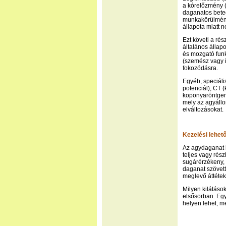
a kórelőzmény (m
daganatos beteg
munkakörülménye
állapota miatt 
Ezt követi a ré
általános állap
és mozgató funk
(szemész vagy 
fokozódásra.
Egyéb, speciáli
potenciál), CT 
koponyaröntgen,
mely az agyáll
elváltozásokat.
Kezelési lehet
Az agydaganat 
teljes vagy rész
sugárérzékeny, 
daganat szövett
meglevő áttétek 
Milyen kilátáso
elsősorban. Egy
helyen lehet, m