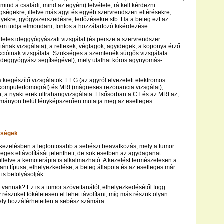
ind a családi, mind az egyéni) felvétele, rá kell kérdezni
ségekre, illetve más agyi és egyéb szervrendszeri eltérésekre,
kre, gyógyszerszedésre, fertőzésekre stb. Ha a beteg ezt az
nem tudja elmondani, fontos a hozzátartozó kikérdezése.
szletes ideggyógyászati vizsgálat (és persze a szervrendszer
otának vizsgálata), a reflexek, végtagok, agyidegek, a koponya érző
cióinak vizsgálata. Szükséges a szemfenék sürgős vizsgálata
ideggyógyász segítségével), mely utalhat kóros agynyomás-
s kiegészítő vizsgálatok: EEG (az agyról elvezetett elektromos
(komputertomográf) és MRI (mágneses rezonancia vizsgálat),
 a nyaki erek ultrahangvizsgálata. Elsősorban a CT és az MRI az,
ományon belül fényképszerűen mutatja meg az esetleges
őségek
kezelésben a legfontosabb a sebészi beavatkozás, mely a tumor
leges eltávolítását jelentheti, de sok esetben az agydaganat
illetve a kemoterápia is alkalmazható. A kezelést természetesen a
ani típusa, elhelyezkedése, a beteg állapota és az esetleges már
is befolyásolják.
k vannak? Ez is a tumor szövettanától, elhelyezkedésétől függ
 részüket tökéletesen el lehet távolítani, míg más részük olyan
ely hozzáférhetetlen a sebész számára.