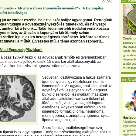
Ajánl
OLDAL
-
-
 tünetei
Mi jelzi a kóros koponyaűri nyomást?
A kivizsgálás
elési lehetőségek
 jut az ember eszébe, ha ezt a szót hallja: agydaganat. Rettegünk
 sokan tudunk a következményekről és tünetekről, és hányszor
, amikor fáj a fejünk… Talán legismertebb irodalmi vonatkozása
gyes műve, az Utazás a koponyám körül, mely szinte
erűen írja le az író betegségének történetét, leírásra kerülnek
Csaláno
t tünetei, a műtét. Élvezetes mű, a téma azonban szomorú…
sampon
Már nagya
 Vital EgészségPlázában!
tudták, ho
gyorsabban
álozás 12%-át teszi ki az agydaganat; felnőtt- és gyermekkorban
fényesebb
ani típusok a jellegzetesek. 15 éves kor alatt alacsonyabb az
csalán csö
0 éves kor felett viszont ugrásszerűen nő a száma.
zsírosságá
Szövettani osztályozása a laikus számára
Vital 
igen bonyolult, így részletesen nem is
ismertetnénk. Az agydaganat kiindulhat az
agyhártyákról, az agyban levő idegeket
burkoló sejtekből, és gyakran más szerv
által adott áttétekről van szó (főként pl.
tüdő-, emlő-, vese-, vastagbéldaganat
esetében). A gyakrabban előforduló és
ismertebb formák: glioma, neurinoma,
meningeoma, craniopharyngeoma, cysta,
Haslapos
lipoma, angioma, stb.
A legillat
legízletes
Speciális daganatféleségről van szó,
gyógyfűve
n típusú is az agydaganat – még ha szövettanilag akár jóindulatú is
együttesen