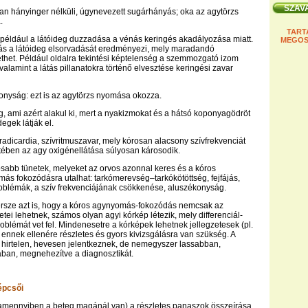
an hányinger nélküli, úgynevezett sugárhányás; oka az agytörzs
.
TART
 például a látóideg duzzadása a vénás keringés akadályozása miatt.
MEGOS
dás a látóideg elsorvadását eredményezi, mely maradandó
het. Például oldalra tekintési képtelenség a szemmozgató izom
valamint a látás pillanatokra történő elvesztése keringési zavar
onyság: ezt is az agytörzs nyomása okozza.
, ami azért alakul ki, mert a nyakizmokat és a hátsó koponyagödröt
egek látják el.
radicardia, szívritmuszavar, mely kórosan alacsony szívfrekvenciát
ztében az agy oxigénellátása súlyosan károsodik.
osabb tünetek, melyeket az orvos azonnal keres és a kóros
ás fokozódásra utalhat: tarkómerevség–tarkókötöttség, fejfájás,
oblémák, a szív frekvenciájának csökkenése, aluszékonyság.
ersze azt is, hogy a kóros agynyomás-fokozódás nemcsak az
tei lehetnek, számos olyan agyi kórkép létezik, mely differenciál-
roblémát vet fel. Mindenesetre a kórképek lehetnek jellegzetesek (pl.
, ennek ellenére részletes és gyors kivizsgálásra van szükség. A
 hirtelen, hevesen jelentkeznek, de nemegyszer lassabban,
ban, megnehezítve a diagnosztikát.
épcsői
amennyiben a beteg magánál van) a részletes panaszok összeírása,