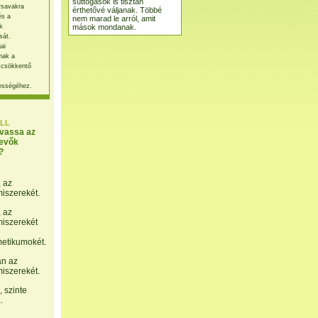
suttogások is tisztán
rsavakra
érthetővé váljanak. Többé
és a
nem marad le arról, amit
mások mondanak.
k
sát.
ai
nak a
 csökkentő
ességéhez.
LL
lvassa az
evők
?
, az
miszerekét.
, az
miszerekét
etikumokét.
án az
miszerekét.
 szinte
.