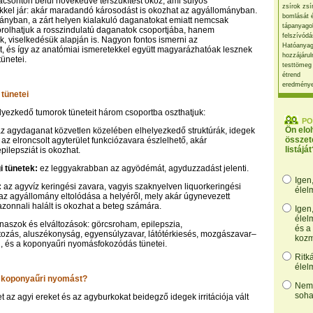
acsonton belül növekedve térszűkítést okoz, ami súlyos
zsírok zsí
kel jár: akár maradandó károsodást is okozhat az agyállományban.
bomlását 
ányban, a zárt helyen kialakuló daganatokat emiatt nemcsak
tápanyago
orolhatjuk a rosszindulatú daganatok csoportjába, hanem
felszívódá
, viselkedésük alapján is. Nagyon fontos ismerni az
Hatóanyag
, és így az anatómiai ismeretekkel együtt magyarázhatóak lesznek
hozzájárul
ünetei.
testtömeg
étrend
eredmény
tünetei
yezkedő tumorok tüneteit három csoportba oszthatjuk:
PO
Ön elo
z agydaganat közvetlen közelében elhelyezkedő struktúrák, idegek
összet
 az elroncsolt agyterület funkciózavara észlelhető, akár
listáját
pilepsziát is okozhat.
 tünetek:
ez leggyakrabban az agyödémát, agyduzzadást jelenti.
Igen
:
az agyvíz keringési zavara, vagyis szaknyelven liquorkeringési
élel
 az agyállomány eltolódása a helyéről, mely akár úgynevezett
azonnali halált is okozhat a beteg számára.
Igen
élel
naszok és elváltozások: görcsroham, epilepszia,
és a
tozás, aluszékonyság, egyensúlyzavar, látótérkiesés, mozgászavar–
kozm
 és a koponyaűri nyomásfokozódás tünetei.
Ritk
élel
os koponyaűri nyomást?
Nem,
soha
et az agyi ereket és az agyburkokat beidegző idegek irritációja vált