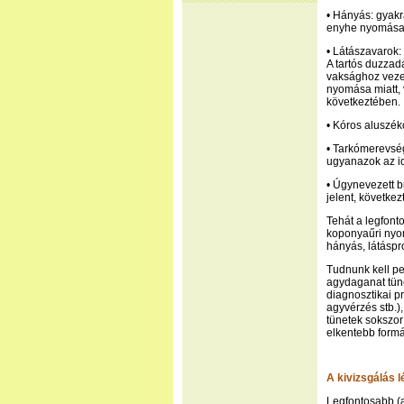
• Hányás: gyakr
enyhe nyomása
• Látászavarok:
A tartós duzza
vaksághoz vezet
nyomása miatt, 
következtében.
• Kóros aluszék
• Tarkómerevség
ugyanazok az id
• Úgynevezett b
jelent, követke
Tehát a legfont
koponyaűri nyom
hányás, látáspr
Tudnunk kell p
agydaganat tüne
diagnosztikai p
agyvérzés stb.)
tünetek sokszor
elkentebb formá
A kivizsgálás l
Legfontosabb (