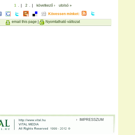
1
. |
2
. |
következő ›
utolsó »
Kövessen minket:
email this page
|
Nyomtatható változat
IMPRESSZUM