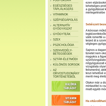
FOGYÓKÚRA
ezen eljárásokn
EGÉSZSÉGES
lehetséges prob
TÁPLÁLKOZÁS
a gyógyítással 
mérlegelésébe 
VITAMINOK
SZÉPSÉGÁPOLÁS
Sebészeti bea
ALTERNATÍV
GYÓGYÁSZAT
A kórosan műkö
legkézenfekvőbb
GYÓGYTEÁK
válik ismertté a
SZEX
terjed át a szom
végleges gyógy
PSZICHOLÓGIA
Sajnos a dagan
SZENVEDÉLY-
tünetet nem oko
BETEGSÉGEK
magukra a figye
SZTÁR-ÉLETMÓDI
szűrővizsgálato
nőgyógyászati e
KÜLÖNÖS SORSOK
vizsgálata olya
felismerést, ak
AZ
teszi lehetővé 
ORVOSTUDOMÁNY
menti meg életü
TÖRTÉNETÉBŐL
Olykor már a di
mintavétel is c
miatt egyéb mó
Ha eltávolítható