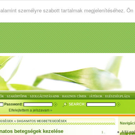
valamint személyre szabott tartalmak megjelenítéséhez. Ön
:
:
:
:
:
ŐK
SZAKÉRTŐINK
SZOLGÁLTATÁSAINK
HASZNOS CÍMEK
JÁTÉKOK
EGÉSZSÉGPLÁZA
Password:
SEARCH:
Elfelejtettem a jelszavam
EGSÉGEK
»
DAGANATOS MEGBETEGEDÉSEK
Navigác
natos betegségek kezelése
A fül e
1 .