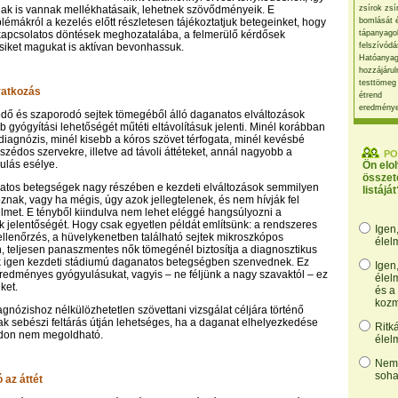
ak is vannak mellékhatásaik, lehetnek szövődményeik. E
zsírok zsí
lémákról a kezelés előtt részletesen tájékoztatjuk betegeinket, hogy
bomlását 
kapcsolatos döntések meghozatalába, a felmerülő kérdősek
tápanyago
siket magukat is aktívan bevonhassuk.
felszívódá
Hatóanyag
hozzájárul
testtömeg
vatkozás
étrend
eredmény
dő és szaporodó sejtek tömegéből álló daganatos elváltozások
 gyógyítási lehetőségét műtéti eltávolításuk jelenti. Minél korábban
 diagnózis, minél kisebb a kóros szövet térfogata, minél kevésbé
szédos szervekre, illetve ad távoli áttéteket, annál nagyobb a
PO
ulás esélye.
Ön elo
összet
atos betegségek nagy részében e kezdeti elváltozások semmilyen
listáját
znak, vagy ha mégis, úgy azok jellegtelenek, és nem hívják fel
lmet. E tényből kiindulva nem lehet eléggé hangsúlyozni a
k jelentőségét. Hogy csak egyetlen példát említsünk: a rendszeres
Igen
llenőrzés, a hüvelykenetben található sejtek mikroszkópos
élel
n, teljesen panaszmentes nők tömegénél biztosítja a diagnosztikus
ik igen kezdeti stádiumú daganatos betegségben szenvednek. Ez
Igen
eredményes gyógyulásukat, vagyis – ne féljünk a nagy szavaktól – ez
élel
ket.
és a
kozm
agnózishoz nélkülözhetetlen szövettani vizsgálat céljára történő
sak sebészi feltárás útján lehetséges, ha a daganat elhelyezkedése
Ritk
don nem megoldható.
élel
Nem,
soha
 az áttét