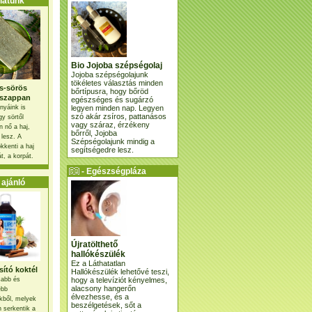
atunk
Bio Jojoba szépségolaj
Jojoba szépségolajunk
tökéletes választás minden
s-sörös
bőrtípusra, hogy bőröd
szappan
egészséges és sugárzó
legyen minden nap. Legyen
nyáink is
szó akár zsíros, pattanásos
gy sörtől
vagy száraz, érzékeny
 nő a haj,
bőrről, Jojoba
 lesz. A
Szépségolajunk mindig a
kkenti a haj
segítségedre lesz.
t, a korpát.
- Egészségpláza
ajánlatunk -
ajánló
Újratölthető
hallókészülék
Ez a Láthatatlan
ító koktél
Hallókészülék lehetővé teszi,
hogy a televíziót kényelmes,
osabb és
alacsony hangerőn
ebb
élvezhesse, és a
kből, melyek
beszélgetések, sőt a
 serkentik a