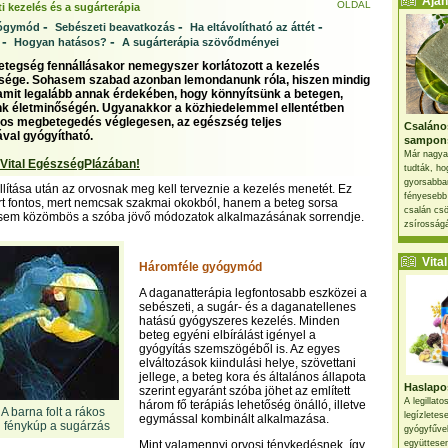
Ajánl
OLDAL
i kezelés és a sugárterápia
-
-
-
yógymód
Sebészeti beavatkozás
Ha eltávolítható az áttét
-
-
Hogyan hatásos?
A sugárterápia szövődményei
tegség fennállásakor nemegyszer korlátozott a kezelés
ége. Sohasem szabad azonban lemondanunk róla, hiszen mindig
amit legalább annak érdekében, hogy könnyítsünk a betegen,
nk életminőségén. Ugyanakkor a közhiedelemmel ellentétben
os megbetegedés véglegesen, az egészség teljes
Csaláno
ával gyógyítható.
sampon
Már nagya
 Vital EgészségPlázában!
tudták, ho
gyorsabban
állítása után az orvosnak meg kell terveznie a kezelés menetét. Ez
fényesebb
t fontos, mert nemcsak szakmai okokból, hanem a beteg sorsa
csalán csö
sem közömbös a szóba jövő módozatok alkalmazásának sorrendje.
zsírosságá
Vital 
Háromféle gyógymód
A daganatterápia legfontosabb eszközei a
sebészeti, a sugár- és a daganatellenes
hatású gyógyszeres kezelés. Minden
beteg egyéni elbírálást igényel a
gyógyítás szemszögéből is. Az egyes
elváltozások kiindulási helye, szövettani
jellege, a beteg kora és általános állapota
Haslapos
szerint egyaránt szóba jöhet az említett
A legillat
három fő terápiás lehetőség önálló, illetve
A barna folt a rákos
legízletes
egymással kombinált alkalmazása.
d fénykúp a sugárzás
gyógyfűve
Mint valamennyi orvosi ténykedésnek, így
együttesen