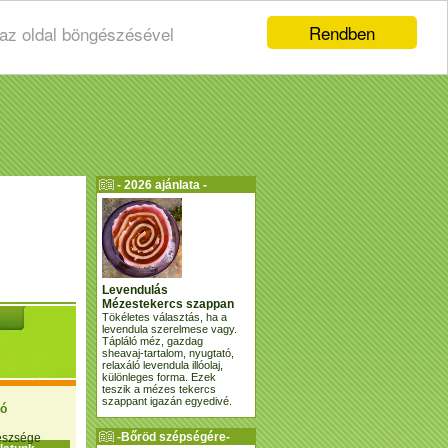
Rendben
 az oldal böngészésével
- 2026 ajánlata -
Levendulás
Mézestekercs szappan
Tökéletes választás, ha a
levendula szerelmese vagy.
Tápláló méz, gazdag
sheavaj-tartalom, nyugtató,
relaxáló levendula illóolaj,
különleges forma. Ezek
teszik a mézes tekercs
szappant igazán egyedivé.
ió
-Bőröd szépségére-
gészsége