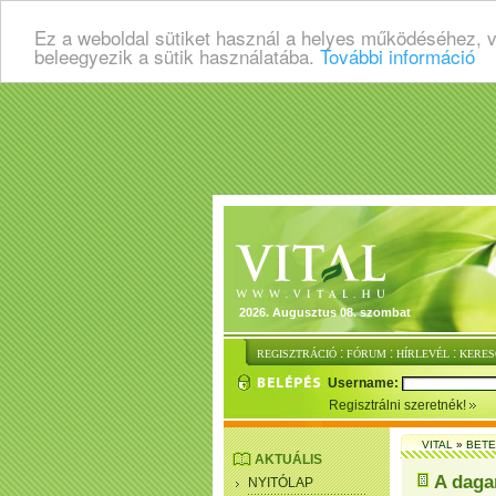
Ez a weboldal sütiket használ a helyes működéséhez, 
beleegyezik a sütik használatába.
További információ
2026. Augusztus 08. szombat
:
:
:
REGISZTRÁCIÓ
FÓRUM
HÍRLEVÉL
KERES
Username:
Regisztrálni szeretnék!
VITAL
»
BET
AKTUÁLIS
A daga
NYITÓLAP