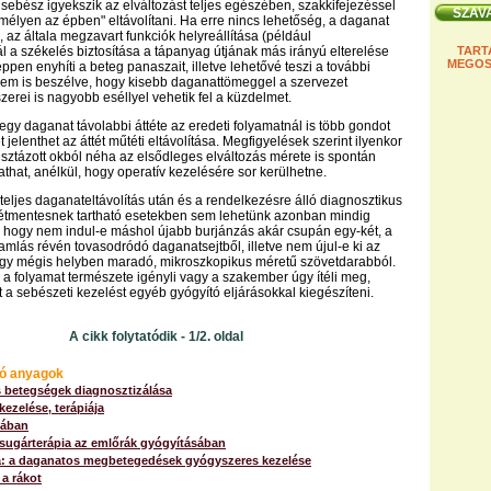
 sebész igyekszik az elváltozást teljes egészében, szakkifejezéssel
"mélyen az épben" eltávolítani. Ha erre nincs lehetőség, a daganat
 az általa megzavart funkciók helyreállítása (például
 a székelés biztosítása a tápanyag útjának más irányú elterelése
TART
MEGOS
pen enyhíti a beteg panaszait, illetve lehetővé teszi a további
ól nem is beszélve, hogy kisebb daganattömeggel a szervezet
erei is nagyobb eséllyel vehetik fel a küzdelmet.
 egy daganat távolabbi áttéte az eredeti folyamatnál is több gondot
 jelenthet az áttét műtéti eltávolítása. Megfigyelések szerint ilyenkor
sztázott okból néha az elsődleges elváltozás mérete is spontán
that, anélkül, hogy operatív kezelésére sor kerülhetne.
 teljes daganateltávolítás után és a rendelkezésre álló diagnosztikus
tétmentesnek tartható esetekben sem lehetünk azonban mindig
 hogy nem indul-e máshol újabb burjánzás akár csupán egy-két, a
ramlás révén tovasodródó daganatsejtből, illetve nem újul-e ki az
gy mégis helyben maradó, mikroszkopikus méretű szövetdarabból.
 a folyamat természete igényli vagy a szakember úgy ítéli meg,
 a sebészeti kezelést egyéb gyógyító eljárásokkal kiegészíteni.
A cikk folytatódik - 1/2. oldal
ó anyagok
 betegségek diagnosztizálása
ezelése, terápiája
alában
 sugárterápia az emlőrák gyógyításában
: a daganatos megbetegedések gyógyszeres kezelése
a rákot