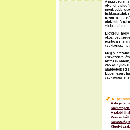
A műtét során a
élve lehetőleg 
megkisebbítése,
béldaganatoknál
révén mindenkép
életvitelt. Arr
védekező rendsz
Előfordul, hogy
okoz. Segítséget
pontosan nem ti
csökkenést muta
Még a látszatra
eszközökkel át
biztosak abban,
vér- és nyiroká
alapbetegség e
Éppen ezért, ha
szükséges lehet
Kapcsolód
A daganatos
Rákbetegek k
A rákról ált
Koncentrált
Kemoterápia
Kigolyózzák 