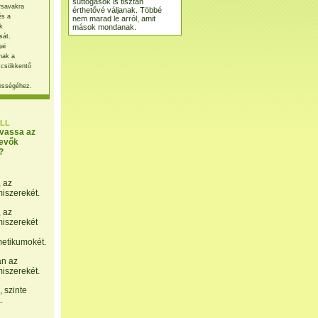
suttogások is tisztán
rsavakra
érthetővé váljanak. Többé
és a
nem marad le arról, amit
mások mondanak.
k
sát.
ai
nak a
 csökkentő
ességéhez.
LL
lvassa az
evők
?
, az
miszerekét.
, az
miszerekét
etikumokét.
án az
miszerekét.
 szinte
.