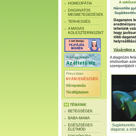
A sebészet
HOMEOPÁTIA
Háromféle g
DAGANATOS
Sugárkezelés
MEGBETEGEDÉSEK
Daganatos be
TERHESSÉG
eredményess
A MAGAS
tehetünk val
KOLESZTERINSZINT
hogy javítsu
több daganat
helyreállítás
Vásároljon a
A diagnózis fel
elsősorban azér
szempontjából 
NYÁRI EGÉSZSÉG
Vérnyomás
Térdfájdalom
TÉMÁINK
BETEGSÉGEK
BABA-MAMA
EGÉSZSÉGES
Sugárkezelés. 
ÉLETMÓD
daganat, a zöl