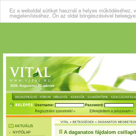
Ez a weboldal sütiket használ a helyes működéséhez, v
megjelenítéséhez. Ön az oldal böngészésével beleegye
2026. Augusztus 07. péntek
:
:
:
:
:
REGISZTRÁCIÓ
FÓRUM
HÍRLEVÉL
KERESŐK
SZAKÉRTŐINK
SZOLGÁLTATÁSA
Username:
Password:
Regisztrálni szeretnék!
Elfelejtettem a jelszavam
VITAL
»
BETEGSÉGEK
»
DAGANATOS MEGBETEG
AKTUÁLIS
A daganatos fájdalom csillapí
NYITÓLAP