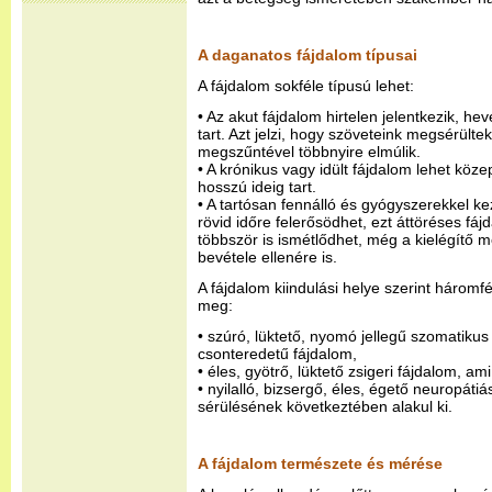
A daganatos fájdalom típusai
A fájdalom sokféle típusú lehet:
• Az akut fájdalom hirtelen jelentkezik, hev
tart. Azt jelzi, hogy szöveteink megsérültek
megszűntével többnyire elmúlik.
• A krónikus vagy idült fájdalom lehet köz
hosszú ideig tart.
• A tartósan fennálló és gyógyszerekkel kez
rövid időre felerősödhet, ezt áttöréses f
többször is ismétlődhet, még a kielégítő m
bevétele ellenére is.
A fájdalom kiindulási helye szerint háromf
meg:
• szúró, lüktető, nyomó jellegű szomatikus
csonteredetű fájdalom,
• éles, gyötrő, lüktető zsigeri fájdalom, am
• nyilalló, bizsergő, éles, égető neuropáti
sérülésének következtében alakul ki.
A fájdalom természete és mérése