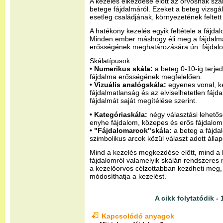
A kezelés elkezdése előtt az orvosnak szá
betege fájdalmáról. Ezeket a beteg vizsgál
esetleg családjának, környezetének feltett
A hatékony kezelés egyik feltétele a fájda
Minden ember máshogy éli meg a fájdalmat
erősségének meghatározására ún. fájdalo
Skálatípusok:
• Numerikus skála:
a beteg 0-10-ig terje
fájdalma erősségének megfelelően.
• Vizuális analógskála:
egyenes vonal, ké
fájdalmatlanság és az elviselhetetlen fájd
fájdalmát saját megítélése szerint.
• Kategóriaskála:
négy választási lehetősé
enyhe fájdalom, közepes és erős fájdalom
• "Fájdalomarcok"skála:
a beteg a fájda
szimbolikus arcok közül választ adott áll
Mind a kezelés megkezdése előtt, mind a
fájdalomról valamelyik skálán rendszeres 
a kezelőorvos célzottabban kezdheti meg, 
módosíthatja a kezelést.
A cikk folytatódik - 
Kapcsolódó anyagok