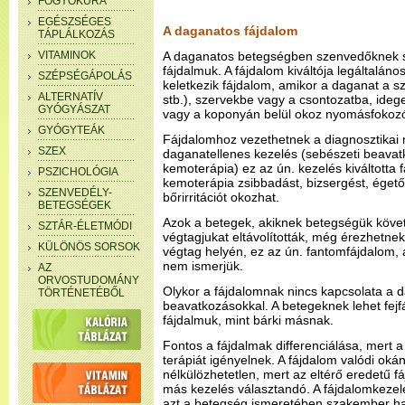
FOGYÓKÚRA
EGÉSZSÉGES
A daganatos fájdalom
TÁPLÁLKOZÁS
VITAMINOK
A daganatos betegségben szenvedőknek sz
fájdalmuk. A fájdalom kiváltója legáltalá
SZÉPSÉGÁPOLÁS
keletkezik fájdalom, amikor a daganat a s
ALTERNATÍV
stb.), szervekbe vagy a csontozatba, ideg
GYÓGYÁSZAT
vagy a koponyán belül okoz nyomásfokoz
GYÓGYTEÁK
Fájdalomhoz vezethetnek a diagnosztikai
SZEX
daganatellenes kezelés (sebészeti beavat
kemoterápia) ez az ún. kezelés kiváltotta
PSZICHOLÓGIA
kemoterápia zsibbadást, bizsergést, égető
SZENVEDÉLY-
bőrirritációt okozhat.
BETEGSÉGEK
Azok a betegek, akiknek betegségük köv
SZTÁR-ÉLETMÓDI
végtagjukat eltávolították, még érezhetnek 
KÜLÖNÖS SORSOK
végtag helyén, ez az ún. fantomfájdalom, 
nem ismerjük.
AZ
ORVOSTUDOMÁNY
Olykor a fájdalomnak nincs kapcsolata a d
TÖRTÉNETÉBŐL
beavatkozásokkal. A betegeknek lehet fej
fájdalmuk, mint bárki másnak.
Fontos a fájdalmak differenciálása, mert 
terápiát igényelnek. A fájdalom valódi okán
nélkülözhetetlen, mert az eltérő eredetű f
más kezelés választandó. A fájdalomkezel
azt a betegség ismeretében szakember h