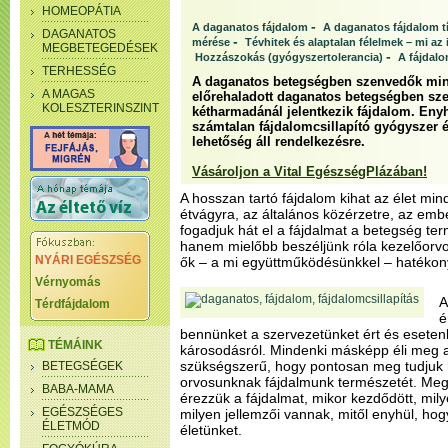
HOMEOPÁTIA
-
A daganatos fájdalom
A daganatos fájdalom t
DAGANATOS
-
mérése
Tévhitek és alaptalan félelmek – mi az
MEGBETEGEDÉSEK
-
Hozzászokás (gyógyszertolerancia)
A fájdalo
TERHESSÉG
A daganatos betegségben szenvedők min
A MAGAS
előrehaladott daganatos betegségben sz
KOLESZTERINSZINT
kétharmadánál jelentkezik fájdalom. Eny
számtalan fájdalomcsillapító gyógyszer
lehetőség áll rendelkezésre.
Vásároljon a Vital EgészségPlázában!
A hosszan tartó fájdalom kihat az élet mind
étvágyra, az általános közérzetre, az emb
fogadjuk hát el a fájdalmat a betegség ter
hanem mielőbb beszéljünk róla kezelőorvo
NYÁRI EGÉSZSÉG
ők – a mi együttműködésünkkel – hatékony
Vérnyomás
A
Térdfájdalom
é
bennünket a szervezetünket ért és esete
TÉMÁINK
károsodásról. Mindenki másképp éli meg a
szükségszerű, hogy pontosan meg tudjuk ha
BETEGSÉGEK
orvosunknak fájdalmunk természetét. Meg 
BABA-MAMA
érezzük a fájdalmat, mikor kezdődött, mi
EGÉSZSÉGES
milyen jellemzői vannak, mitől enyhül, ho
ÉLETMÓD
életünket.