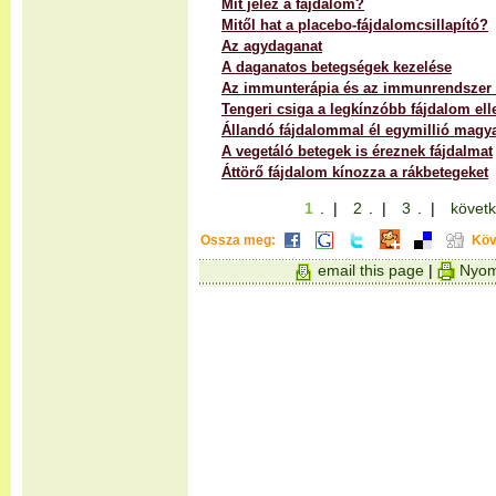
Mit jelez a fájdalom?
Mitől hat a placebo-fájdalomcsillapító?
Az agydaganat
A daganatos betegségek kezelése
Az immunterápia és az immunrendszer s
Tengeri csiga a legkínzóbb fájdalom ell
Állandó fájdalommal él egymillió magy
A vegetáló betegek is éreznek fájdalmat
Áttörő fájdalom kínozza a rákbetegeket
1
. |
2
. |
3
. |
követk
Ossza meg:
Köv
email this page
|
Nyom