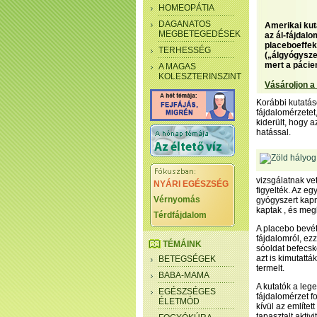
HOMEOPÁTIA
DAGANATOS
Amerikai kuta
MEGBETEGEDÉSEK
az ál-fájdalo
placeboeffekt
TERHESSÉG
(„álgyógysze
mert a pácie
A MAGAS
KOLESZTERINSZINT
Vásároljon a
Korábbi kutatás
fájdalomérzetet,
kiderült, hogy a
hatással.
vizsgálatnak ve
NYÁRI EGÉSZSÉG
figyelték. Az e
Vérnyomás
gyógyszert kapn
kaptak , és meg
Térdfájdalom
A placebo bevét
fájdalomról, ez
TÉMÁINK
sóoldat befecsk
azt is kimutatt
BETEGSÉGEK
termelt.
BABA-MAMA
A kutatók a leg
EGÉSZSÉGES
fájdalomérzet f
ÉLETMÓD
kívül az említet
tapasztalt akti