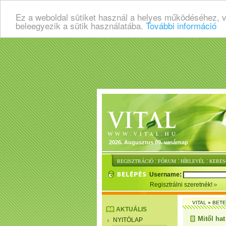
Ez a weboldal sütiket használ a helyes működéséhez, 
beleegyezik a sütik használatába.
További információ
2026. Augusztus 09. vasárnap
:
:
:
REGISZTRÁCIÓ
FÓRUM
HÍRLEVÉL
KERES
Username:
Regisztrálni szeretnék!
VITAL
»
BET
AKTUÁLIS
Mitől hat
NYITÓLAP