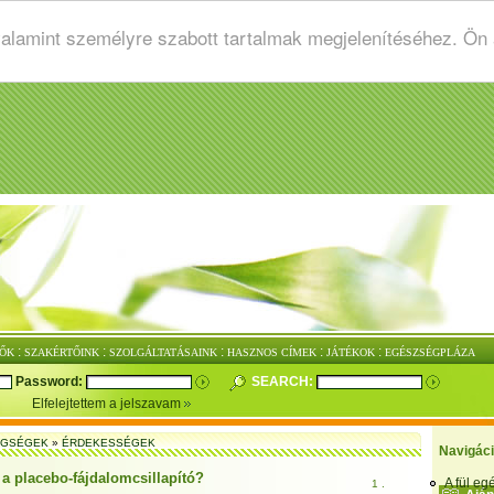
valamint személyre szabott tartalmak megjelenítéséhez. Ön
:
:
:
:
:
ŐK
SZAKÉRTŐINK
SZOLGÁLTATÁSAINK
HASZNOS CÍMEK
JÁTÉKOK
EGÉSZSÉGPLÁZA
Password:
SEARCH:
Elfelejtettem a jelszavam
EGSÉGEK
»
ÉRDEKESSÉGEK
Navigác
 a placebo-fájdalomcsillapító?
A fül e
1 .