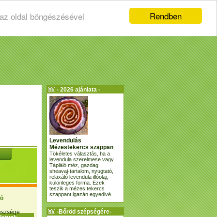
Rendben
 az oldal böngészésével
- 2026 ajánlata -
Levendulás
Mézestekercs szappan
Tökéletes választás, ha a
levendula szerelmese vagy.
Tápláló méz, gazdag
sheavaj-tartalom, nyugtató,
relaxáló levendula illóolaj,
különleges forma. Ezek
teszik a mézes tekercs
szappant igazán egyedivé.
ió
-Bőröd szépségére-
gészsége