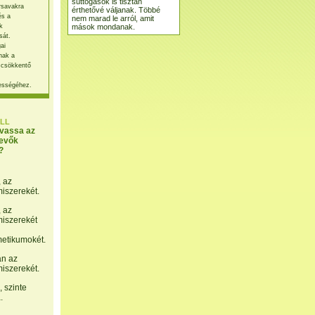
suttogások is tisztán
rsavakra
érthetővé váljanak. Többé
és a
nem marad le arról, amit
mások mondanak.
k
sát.
ai
nak a
 csökkentő
ességéhez.
LL
lvassa az
evők
?
, az
miszerekét.
, az
miszerekét
etikumokét.
án az
miszerekét.
 szinte
.