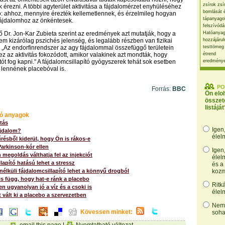
zsírok zsí
k érezni. A többi agyterület aktivitása a fájdalomérzet enyhüléséhez
bomlását 
ó: ahhoz, mennyire érezték kellemetlennek, és érzelmileg hogyan
tápanyago
fájdalomhoz az önkéntesek.
felszívódá
tő Dr. Jon-Kar Zubieta szerint az eredmények azt mutatják, hogy a
Hatóanyag
m kizárólag pszichés jelenség, és legalább részben van fizikai
hozzájárul
 „Az endorfinrendszer az agy fájdalommal összefüggő területein
testtömeg
 ez az aktivitás fokozódott, amikor valakinek azt mondták, hogy
étrend
tót fog kapni." A fájdalomcsillapító gyógyszerek tehát sok esetben
eredmény
k lennének placebóval is.
PO
Forrás:
BBC
Ön elo
összet
listáját
ó anyagok
tás
Igen
fájdalom?
élel
résből kiderül, hogy Ön is rákos-e
Parkinson-kór ellen
Igen
 megoldás válthatja fel az injekciót
élel
lapító hatású lehet a stressz
és a
nélküli fájdalomcsillapító lehet a könnyű drogból
kozm
is függ, hogy hat-e ránk a placebo
Ritk
en ugyanolyan jó a víz és a csoki is
élel
t vált ki a placebo a szervezetben
Nem,
Kövessen minket:
soha