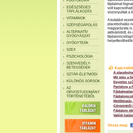
FOGYÓKÚRA
fájdalmat fogna
EGÉSZSÉGES
volt kapcsolhat
TÁPLÁLKOZÁS
viszonyultak a 
VITAMINOK
A kutatást veze
placebohatás ne
SZÉPSÉGÁPOLÁS
magyarázata is.
ALTERNATÍV
aktiválódott, és
GYÓGYÁSZAT
fájdalomcsillapí
helyettesíthető
GYÓGYTEÁK
SZEX
PSZICHOLÓGIA
SZENVEDÉLY-
BETEGSÉGEK
Kapcsolód
A placeboha
SZTÁR-ÉLETMÓDI
Mit jelez a 
KÜLÖNÖS SORSOK
Egyetlen szű
Partidrog a 
AZ
Fájdalmatlan
ORVOSTUDOMÁNY
TÖRTÉNETÉBŐL
Fájdalomcsil
Mellékhatás 
Génjeinktől 
Fájdalom ell
Valódi hatás
Ossza meg: