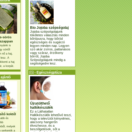
atunk
Bio Jojoba szépségolaj
Jojoba szépségolajunk
tökéletes választás minden
s-sörös
bőrtípusra, hogy bőröd
szappan
egészséges és sugárzó
legyen minden nap. Legyen
nyáink is
szó akár zsíros, pattanásos
gy sörtől
vagy száraz, érzékeny
 nő a haj,
bőrről, Jojoba
 lesz. A
Szépségolajunk mindig a
kkenti a haj
segítségedre lesz.
t, a korpát.
- Egészségpláza
ajánlatunk -
ajánló
Újratölthető
hallókészülék
Ez a Láthatatlan
ító koktél
Hallókészülék lehetővé teszi,
hogy a televíziót kényelmes,
osabb és
alacsony hangerőn
ebb
élvezhesse, és a
kből, melyek
beszélgetések, sőt a
 serkentik a