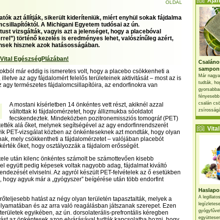
Ajánl
OLDAL
tók azt állítják, sikerült kideríteniük, miért enyhül sokak fájdalma
mcsillapítóktól. A Michigani Egyetem tudósai az ún.
ust vizsgálták, vagyis azt a jelenséget, hogy a placebóval
rrel”) történő kezelés is eredményes lehet, valószínűleg azért,
nsek hisznek azok hatásosságában.
 Vital EgészségPlázában!
Csaláno
sampon
okból már eddig is ismeretes volt, hogy a placebo csökkenheti a
Már nagya
 illetve az agy fájdalomért felelős területeinek aktivitását – most az is
tudták, ho
z agy természetes fájdalomcsillapítóira, az endorfinokra van
gyorsabban
fényesebb
csalán csö
A mostani kísérletben 14 önkéntes vett részt, akiknél azzal
zsírosságá
váltottak ki fájdalomérzetet, hogy állizmukba sóoldatot
fecskendeztek. Mindeközben pozitronemissziós tomográf (PET)
tették alá őket, melynek segítségével az agy endorfinrendszerét
Vital 
gyik PET-vizsgálat közben az önkénteseknek azt mondták, hogy olyan
ak, mely csökkentheti a fájdalomérzetet – valójában placebót
kérték őket, hogy osztályozzák a fájdalom erősségét.
ele után kilenc önkéntes számolt be számottevően kisebb
zel együtt pedig képesek voltak nagyobb adag, fájdalmat kiváltó
endezését elviselni. Az agyról készült PET-felvételek az ő esetükben
ák, hogy agyuk már a „gyógyszer” beígérése után több endorfint
Haslapos
A legillat
erőteljesebb hatást az négy olyan területén tapasztalták, melyek a
legízletes
olyamatában és az arra való reagálásban játszanak szerepet. Ezen
gyógyfűve
t területek egyikében, az ún. dorsolaterális-prefrontális kéregben
együttesen
vitást az önkéntesek azon elvárásával tudták kapcsolatba hozni, hogy