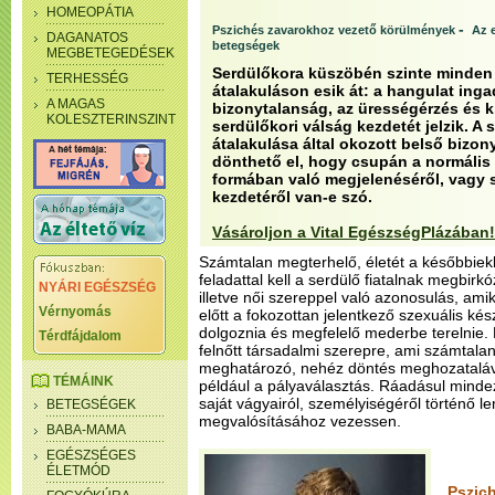
HOMEOPÁTIA
-
Pszichés zavarokhoz vezető körülmények
Az 
DAGANATOS
betegségek
MEGBETEGEDÉSEK
Serdülőkora küszöbén szinte minden 
TERHESSÉG
átalakuláson esik át: a hangulat inga
A MAGAS
bizonytalanság, az ürességérzés és k
KOLESZTERINSZINT
serdülőkori válság kezdetét jelzik. A
átalakulása által okozott belső bizo
dönthető el, hogy csupán a normális
formában való megjelenéséről, vagy s
kezdetéről van-e szó.
Vásároljon a Vital EgészségPlázában!
Számtalan megterhelő, életét a későbbiek
feladattal kell a serdülő fiatalnak megbirkóz
NYÁRI EGÉSZSÉG
illetve női szereppel való azonosulás, ami
Vérnyomás
előtt a fokozottan jelentkező szexuális kész
dolgoznia és megfelelő mederbe terelnie. E
Térdfájdalom
felnőtt társadalmi szerepre, ami számtala
meghatározó, nehéz döntés meghozatalával
TÉMÁINK
például a pályaválasztás. Ráadásul mindez
saját vágyairól, személyiségéről történő
BETEGSÉGEK
megvalósításához vezessen.
BABA-MAMA
EGÉSZSÉGES
ÉLETMÓD
Pszic