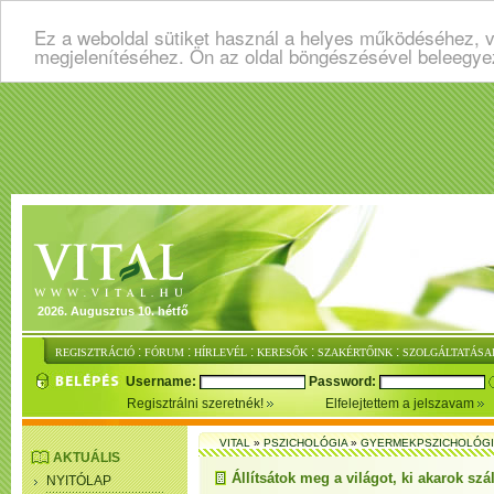
Ez a weboldal sütiket használ a helyes működéséhez, v
megjelenítéséhez. Ön az oldal böngészésével beleegye
2026. Augusztus 10. hétfő
:
:
:
:
:
REGISZTRÁCIÓ
FÓRUM
HÍRLEVÉL
KERESŐK
SZAKÉRTŐINK
SZOLGÁLTATÁSA
Username:
Password:
Regisztrálni szeretnék!
Elfelejtettem a jelszavam
VITAL
»
PSZICHOLÓGIA
»
GYERMEKPSZICHOLÓG
AKTUÁLIS
Állítsátok meg a világot, ki akarok szá
NYITÓLAP