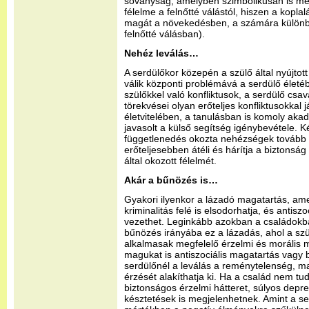
soványság, amelyben szimbolikusan is meg
félelme a felnőtté válástól, hiszen a koplal
magát a növekedésben, a számára különbö
felnőtté válásban).
Nehéz leválás…
A serdülőkor közepén a szülő által nyújtot
válik központi problémává a serdülő éle
szülőkkel való konfliktusok, a serdülő csav
törekvései olyan erőteljes konfliktusokkal
életvitelében, a tanulásban is komoly akadál
javasolt a külső segítség igénybevétele. K
függetlenedés okozta nehézségek tovább 
erőteljesebben átéli és hárítja a biztonsá
által okozott félelmét.
Akár a bűnözés is…
Gyakori ilyenkor a lázadó magatartás, ame
kriminalitás felé is elsodorhatja, és antis
vezethet. Leginkább azokban a családokban
bűnözés irányába ez a lázadás, ahol a s
alkalmasak megfelelő érzelmi és morális m
magukat is antiszociális magatartás vagy b
serdülőnél a leválás a reménytelenség, m
érzését alakíthatja ki. Ha a család nem t
biztonságos érzelmi hátteret, súlyos depre
késztetések is megjelenhetnek. Amint a ser