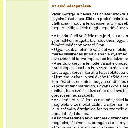
Az első vészjelzések
Vikár György, a neves pszichiáter azokra a
figyelmünket a serdülőkori problémákról 
utalhatnak, hogy a fejlődéssel járó krízise
megterhelők, a lélek megbetegedéséhez v
• A felnőtt léttől való félelmet jelzi, ha a s
gyermekkori magatartásmódokhoz, egyálta
felnőtté váláshoz vezető úton.
• Ugyancsak a felnőtté válástól való félelem
merev viselkedés is: valójában a gyermek az
elvesztésétől tartva ragaszkodik a túlzott
• A serdülő kerüli a felnőtté válást előmozd
baráti kapcsolataiban is, visszahúzódik kor
társaságát keresi, kerüli a kapcsolatot az
• Nem tud lazítani a szülőkhöz fűződő érze
Természetesen fontos, hogy a serdülő és s
kapcsolat fennmaradjon, ugyanakkor a fej
utalhat, ha a szülők közelsége által nyújto
görcsösen ragaszkodik.
• Az életében zajló fontos eseményekkel
megfelelő érzelmeket átélni, a siker nem b
le, a számára érzelmileg fontos személy 
bánattal, fájdalommal.
• A környezetében lévő emberek szándékait
megítélni, félelmeit, szorongásait a környez
• Problematikus a jövőhöz való viszonyulá