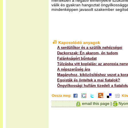
mértékben a negatív élményekre szűkülnek
válik és gyakran hangoztat öngyilkosságga
mindenképpen javasolt szakember segítsé
Kapcsolódó anyagok
A serdülőkor és a szülők nehézségei
Dackorszak: Én akarom, én tudom
Falánkságért bűntudat
Túlzásba vitt koplalás: az anorexia ner
A népszerűség ára
Magányhoz, kiközösítéshez vezet a kora
Egoisták és önteltek a mai fiatalok?
Öngyilkossági hullám tizedeli a fiatalok
Ossza meg:
Köv
email this page
|
Nyom