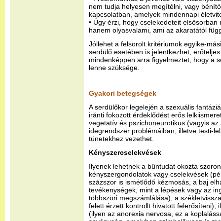
nem tudja helyesen megítélni, vagy bénító f
kapcsolatban, amelyek mindennapi életvi
• Úgy érzi, hogy cselekedeteit elsősorb
hanem olyasvalami, ami az akaratától függ
Jóllehet a felsorolt kritériumok egyike-má
serdülő esetében is jelentkezhet, erőtelje
mindenképpen arra figyelmeztet, hogy a s
lenne szüksége.
Gyakori betegségek
A serdülőkor legelején a szexuális fantáziá
iránti fokozott érdeklődést erős lelkiismer
vegetatív és pszichoneurotikus (vagyis az 
idegrendszer problémáiban, illetve testi-l
tünetekhez vezethet.
Kényszercselekvések
Ilyenek lehetnek a bűntudat okozta szoron
kényszergondolatok vagy cselekvések (pé
százszor is ismétlődő kézmosás, a baj elhár
tevékenységek, mint a lépések vagy az i
többszöri megszámlálása), a székletvisszat
felett érzett kontrollt hivatott felerősíteni),
(ilyen az anorexia nervosa, ez a koplalássa