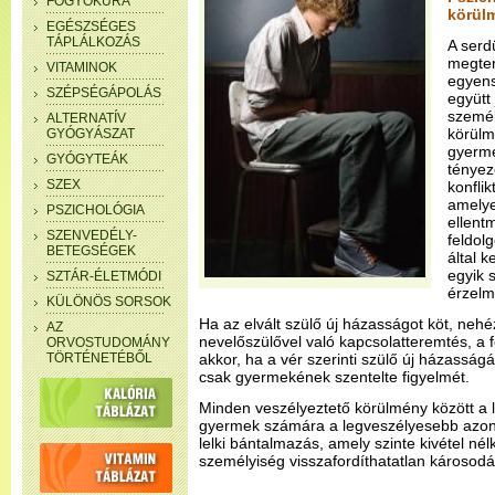
FOGYÓKÚRA
körül
EGÉSZSÉGES
TÁPLÁLKOZÁS
A serd
megter
VITAMINOK
egyensú
SZÉPSÉGÁPOLÁS
együtt 
személ
ALTERNATÍV
körülm
GYÓGYÁSZAT
gyerme
GYÓGYTEÁK
tényez
SZEX
konfli
amelye
PSZICHOLÓGIA
ellent
SZENVEDÉLY-
feldol
BETEGSÉGEK
által 
egyik 
SZTÁR-ÉLETMÓDI
érzelm
KÜLÖNÖS SORSOK
Ha az elvált szülő új házasságot köt, neh
AZ
nevelőszülővel való kapcsolatteremtés, a 
ORVOSTUDOMÁNY
TÖRTÉNETÉBŐL
akkor, ha a vér szerinti szülő új házassá
csak gyermekének szentelte figyelmét.
Minden veszélyeztető körülmény között a
gyermek számára a legveszélyesebb azonba
lelki bántalmazás, amely szinte kivétel nél
személyiség visszafordíthatatlan károsod