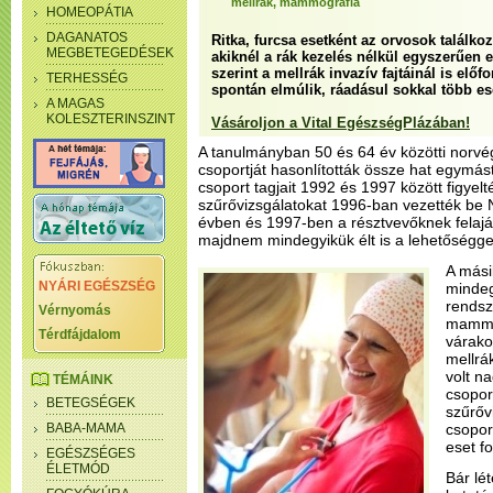
mellrák, mammográfia
HOMEOPÁTIA
DAGANATOS
Ritka, furcsa esetként az orvosok találko
MEGBETEGEDÉSEK
akiknél a rák kezelés nélkül egyszerűen e
szerint a mellrák invazív fajtáinál is elő
TERHESSÉG
spontán elmúlik, ráadásul sokkal több es
A MAGAS
KOLESZTERINSZINT
Vásároljon a Vital EgészségPlázában!
A tanulmányban 50 és 64 év közötti norv
csoportját hasonlították össze hat egymás
csoport tagjait 1992 és 1997 között figye
szűrővizsgálatokat 1996-ban vezették be
évben és 1997-ben a résztvevőknek felaján
majdnem mindegyikük élt is a lehetőségge
A mási
NYÁRI EGÉSZSÉG
mindeg
rendsz
Vérnyomás
mammog
Térdfájdalom
várako
mellrá
volt n
TÉMÁINK
csopor
BETEGSÉGEK
szűrőv
BABA-MAMA
csopor
eset fo
EGÉSZSÉGES
ÉLETMÓD
Bár lé