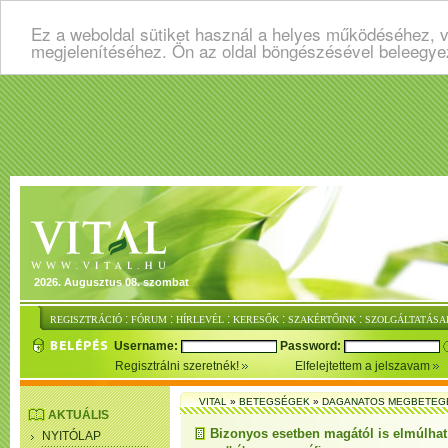
Ez a weboldal sütiket használ a helyes működéséhez, v
megjelenítéséhez. Ön az oldal böngészésével beleegye
2026. Augusztus 08. szombat
:
:
:
:
:
REGISZTRÁCIÓ
FÓRUM
HÍRLEVÉL
KERESŐK
SZAKÉRTŐINK
SZOLGÁLTATÁSA
Username:
Password:
Regisztrálni szeretnék!
Elfelejtettem a jelszavam
VITAL
»
BETEGSÉGEK
»
DAGANATOS MEGBETEG
AKTUÁLIS
Bizonyos esetben magától is elmúlhat
NYITÓLAP