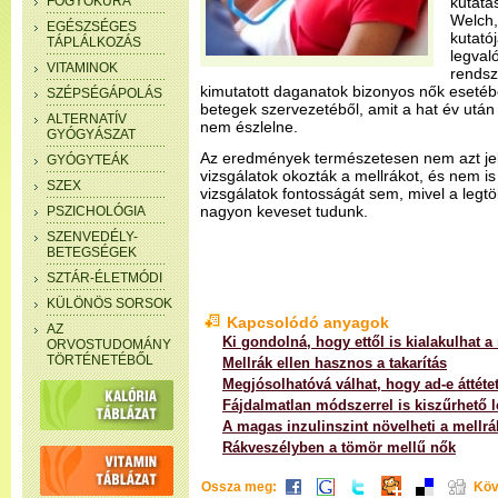
FOGYÓKÚRA
kutatás
Welch,
EGÉSZSÉGES
kutatój
TÁPLÁLKOZÁS
legval
VITAMINOK
rendsz
kimutatott daganatok bizonyos nők esetéb
SZÉPSÉGÁPOLÁS
betegek szervezetéből, amit a hat év utá
ALTERNATÍV
nem észlelne.
GYÓGYÁSZAT
Az eredmények természetesen nem azt je
GYÓGYTEÁK
vizsgálatok okozták a mellrákot, és nem is
SZEX
vizsgálatok fontosságát sem, mivel a legt
nagyon keveset tudunk.
PSZICHOLÓGIA
SZENVEDÉLY-
BETEGSÉGEK
SZTÁR-ÉLETMÓDI
KÜLÖNÖS SORSOK
Kapcsolódó anyagok
AZ
Ki gondolná, hogy ettől is kialakulhat a 
ORVOSTUDOMÁNY
TÖRTÉNETÉBŐL
Mellrák ellen hasznos a takarítás
Megjósolhatóvá válhat, hogy ad-e áttétet
Fájdalmatlan módszerrel is kiszűrhető l
A magas inzulinszint növelheti a mellrá
Rákveszélyben a tömör mellű nők
Ossza meg:
Köv