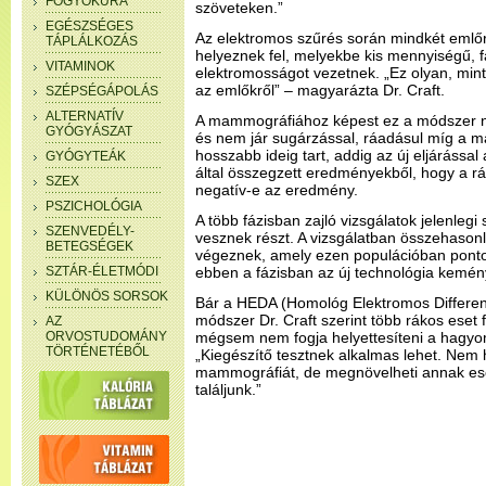
FOGYÓKÚRA
szöveteken.”
EGÉSZSÉGES
Az elektromos szűrés során mindkét emlőr
TÁPLÁLKOZÁS
helyeznek fel, melyekbe kis mennyiségű, 
VITAMINOK
elektromosságot vezetnek. „Ez olyan, mint
az emlőkről” – magyarázta Dr. Craft.
SZÉPSÉGÁPOLÁS
ALTERNATÍV
A mammográfiához képest ez a módszer n
GYÓGYÁSZAT
és nem jár sugárzással, ráadásul míg a m
hosszabb ideig tart, addig az új eljárássa
GYÓGYTEÁK
által összegzett eredményekből, hogy a rá
SZEX
negatív-e az eredmény.
PSZICHOLÓGIA
A több fázisban zajló vizsgálatok jelenle
SZENVEDÉLY-
vesznek részt. A vizsgálatban összehason
BETEGSÉGEK
végeznek, amely ezen populációban pont
SZTÁR-ÉLETMÓDI
ebben a fázisban az új technológia kemény
KÜLÖNÖS SORSOK
Bár a HEDA (Homológ Elektromos Differenci
módszer Dr. Craft szerint több rákos eset 
AZ
ORVOSTUDOMÁNY
mégsem nem fogja helyettesíteni a hagy
TÖRTÉNETÉBŐL
„Kiegészítő tesztnek alkalmas lehet. Nem 
mammográfiát, de megnövelheti annak esé
találjunk.”