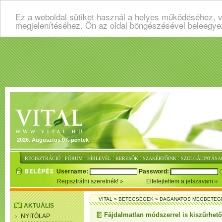
Ez a weboldal sütiket használ a helyes működéséhez, v
megjelenítéséhez. Ön az oldal böngészésével beleegye
2026. Augusztus 07. péntek
:
:
:
:
:
REGISZTRÁCIÓ
FÓRUM
HÍRLEVÉL
KERESŐK
SZAKÉRTŐINK
SZOLGÁLTATÁSA
Username:
Password:
Regisztrálni szeretnék!
Elfelejtettem a jelszavam
VITAL
»
BETEGSÉGEK
»
DAGANATOS MEGBETEG
AKTUÁLIS
Fájdalmatlan módszerrel is kiszűrhető
NYITÓLAP