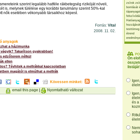
zsírok zsí
smereteink szerint legalább hatféle rákbetegség rizikóját növeli,
bomlását 
két is, melynek túlélése egy korábbi tanulmány szerint 50%-kal
tápanyago
ott nők esetében vékonyabb társaikhoz képest.
felszívódá
Hatóanyag
Forrás:
Vital
hozzájárul
testtömeg
2008. 11. 02.
étrend
eredmény
ó anyagok
zhat a házimunka
 vágyik? Takarítson gyakrabban!
PO
és edzőterem nélkül
Ön elo
ák ellen
összet
los? Tévhitek a mellrákkal kapcsolatban
listáját
tben magától is elmúlhat a mellrák
Igen
Kövessen minket:
élel
email this page
|
Nyomtatható változat
Igen
élel
és a
kozm
Ritk
élel
Nem,
soha