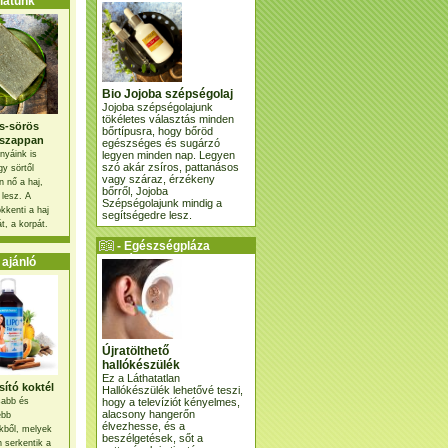
atunk
Bio Jojoba szépségolaj
Jojoba szépségolajunk
tökéletes választás minden
s-sörös
bőrtípusra, hogy bőröd
szappan
egészséges és sugárzó
legyen minden nap. Legyen
nyáink is
szó akár zsíros, pattanásos
gy sörtől
vagy száraz, érzékeny
 nő a haj,
bőrről, Jojoba
 lesz. A
Szépségolajunk mindig a
kkenti a haj
segítségedre lesz.
t, a korpát.
- Egészségpláza
ajánlatunk -
ajánló
Újratölthető
hallókészülék
Ez a Láthatatlan
ító koktél
Hallókészülék lehetővé teszi,
hogy a televíziót kényelmes,
osabb és
alacsony hangerőn
ebb
élvezhesse, és a
kből, melyek
beszélgetések, sőt a
 serkentik a