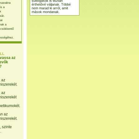
suttogások is tisztán
rsavakra
érthetővé váljanak. Többé
és a
nem marad le arról, amit
mások mondanak.
k
sát.
ai
nak a
 csökkentő
ességéhez.
LL
lvassa az
evők
?
, az
miszerekét.
, az
miszerekét
etikumokét.
án az
miszerekét.
 szinte
.