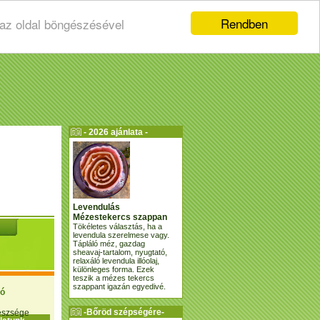
Rendben
 az oldal böngészésével
- 2026 ajánlata -
Levendulás
Mézestekercs szappan
Tökéletes választás, ha a
levendula szerelmese vagy.
Tápláló méz, gazdag
sheavaj-tartalom, nyugtató,
relaxáló levendula illóolaj,
különleges forma. Ezek
teszik a mézes tekercs
szappant igazán egyedivé.
ió
-Bőröd szépségére-
gészsége