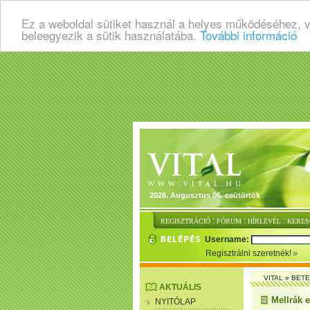
Ez a weboldal sütiket használ a helyes működéséhez, 
beleegyezik a sütik használatába.
További információ
2026. Augusztus 06. csütörtök
:
:
:
REGISZTRÁCIÓ
FÓRUM
HÍRLEVÉL
KERES
Username:
Regisztrálni szeretnék!
VITAL
»
BET
AKTUÁLIS
Mellrák e
NYITÓLAP