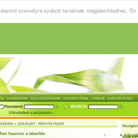
valamint személyre szabott tartalmak megjelenítéséhez. Ön
:
:
:
:
:
ŐK
SZAKÉRTŐINK
SZOLGÁLTATÁSAINK
HASZNOS CÍMEK
JÁTÉKOK
EGÉSZSÉGPLÁZA
Password:
SEARCH:
Elfelejtettem a jelszavam
EGSÉGEK
»
SZÜLÉSZET - NŐGYÓGYÁSZAT
Navigác
llen hasznos a takarítás
A fül e
1 .