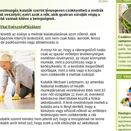
Ajánl
OLDAL
 testmozgás kutatók szerint lényegesen csökkentheti a mellrák
ak veszélyét, ezért azok a nők, akik gyakran súrolják végig a
sbé vannak kitéve a betegségnek.
 Vital EgészségPlázában!
 kisebb az esélye a mellrák kialakulásának azon nőknél, akik
Csaláno
geznek intenzív testedzést, ami nem csak futás, aerobik, tenisz
sampon
, de padlósúrolás vagy ablakmosás is.
Már nagya
tudták, ho
A rossz hír az, hogy a rákmegelőző hatás
gyorsabban
csak az igazán erőteljes tevékenységek
fényesebb
esetében érvényesül, az olyan könnyebb
csalán csö
munkák, mint a porszívózás vagy a
zsírosságá
kertészkedés, ill. a kevésbé megerőltető
sportágak, mint a séta vagy a kocogás
nem csökkentik a mellrák rizikóját.
Vital 
Kutatók Michael Leitzmann, az amerikai
National Institutes of Health
munkatársának vezetésével több mint 32
ezer nőt vizsgáltak 11 éven át, évenként
kikérdezve őket többek között a fizikai
aktivitásukról. A fenti eredmények mellett a
kutatás arra is fényt derített, hogy a
túlsúlyos vagy elhízott nőknél az erőteljes
Haslapos
testmozgás nem csökkentette a rák
A legillat
a kutatók szerint mindez nem jelenti azt, hogy a mozgásnak ne lenne
legízletes
kább arról lehet szó, hogy ezek a nők eltúlozták az aktivitásuk
gyógyfűve
együttesen