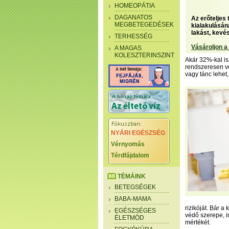
HOMEOPÁTIA
DAGANATOS
Az erőteljes
MEGBETEGEDÉSEK
kialakulásán
lakást, kevé
TERHESSÉG
Vásároljon a
A MAGAS
KOLESZTERINSZINT
Akár 32%-kal is
rendszeresen vé
vagy tánc lehet
NYÁRI EGÉSZSÉG
Vérnyomás
Térdfájdalom
TÉMÁINK
BETEGSÉGEK
BABA-MAMA
rizikóját. Bár 
EGÉSZSÉGES
védő szerepe, in
ÉLETMÓD
mértékét.