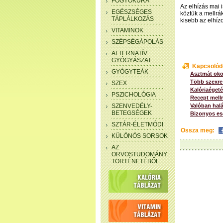
FOGYÓKÚRA
Az elhízás mai i
EGÉSZSÉGES
köztük a mellrá
TÁPLÁLKOZÁS
kisebb az elhíz
VITAMINOK
SZÉPSÉGÁPOLÁS
ALTERNATÍV
GYÓGYÁSZAT
Kapcsolód
GYÓGYTEÁK
Asztmát oko
Több szexre
SZEX
Kalóriaéget
PSZICHOLÓGIA
Recept mellr
SZENVEDÉLY-
Valóban halá
BETEGSÉGEK
Bizonyos ese
SZTÁR-ÉLETMÓDI
Ossza meg:
KÜLÖNÖS SORSOK
AZ
ORVOSTUDOMÁNY
TÖRTÉNETÉBŐL