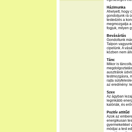
Házimunka
Ahelyett, hogy 
gondoljunk rá ú
testedzés a kon
megmozgatja a t
fogjuk, milyen g
Bevásárlás
Gondoltunk már 
Talpon vagyunk
cipelünk. A vás
közben nem áll
Tánc
Mikor is táncol
megdolgoztatás
ausztrálok üdvö
testmozgásra, m
rajta súlyfelesl
az eredmény: k
Szex
Az ágyban lezaj
leginkább energ
kalóriák, és erő
Pozitív attitűd
Azok az emberek
energikusan tes
gyermekeikkel v
módjai a test e