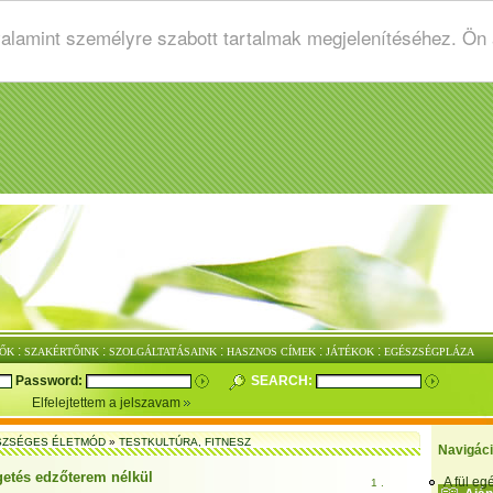
valamint személyre szabott tartalmak megjelenítéséhez. Ön
:
:
:
:
:
ŐK
SZAKÉRTŐINK
SZOLGÁLTATÁSAINK
HASZNOS CÍMEK
JÁTÉKOK
EGÉSZSÉGPLÁZA
Password:
SEARCH:
Elfelejtettem a jelszavam
SZSÉGES ÉLETMÓD
»
TESTKULTÚRA, FITNESZ
Navigác
getés edzőterem nélkül
A fül e
1 .