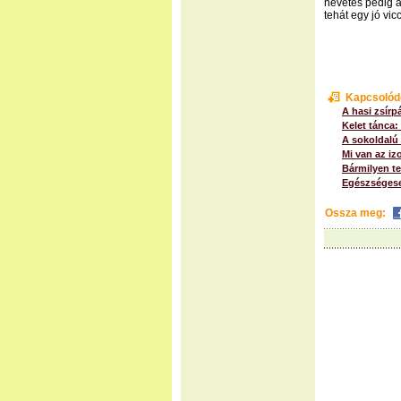
nevetés pedig a
tehát egy jó vi
Kapcsolód
A hasi zsír
Kelet tánca:
A sokoldalú
Mi van az i
Bármilyen t
Egészségeseb
Ossza meg: