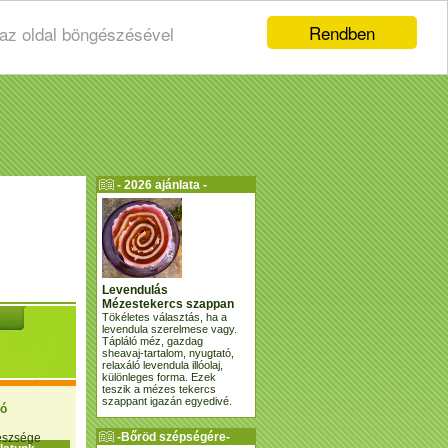
Rendben
 az oldal böngészésével
- 2026 ajánlata -
Levendulás
Mézestekercs szappan
Tökéletes választás, ha a
levendula szerelmese vagy.
Tápláló méz, gazdag
sheavaj-tartalom, nyugtató,
relaxáló levendula illóolaj,
különleges forma. Ezek
teszik a mézes tekercs
szappant igazán egyedivé.
ió
-Bőröd szépségére-
gészsége