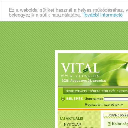
Ez a weboldal sütiket használ a helyes működéséhez, 
beleegyezik a sütik használatába.
További információ
2026. Augusztus 08. szombat
:
:
:
REGISZTRÁCIÓ
FÓRUM
HÍRLEVÉL
KERES
Username:
Regisztrálni szeretnék!
VITAL
»
EGÉ
AKTUÁLIS
Kalóriaé
NYITÓLAP