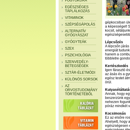
FOGYÓKÚRA
EGÉSZSÉGES
TÁPLÁLKOZÁS
VITAMINOK
gépkocsiban ülé
SZÉPSÉGÁPOLÁS
a képességet! S
kocsit, sétálju
ALTERNATÍV
egészségesebbe
GYÓGYÁSZAT
GYÓGYTEÁK
Lépcsőzés
A lépcsőn járás
SZEX
energiát tudunk
hanem a combunk
PSZICHOLÓGIA
többletre gondo
SZENVEDÉLY-
BETEGSÉGEK
Kertészkedés
Igen fárasztó és
SZTÁR-ÉLETMÓDI
az ásás és a gy
egész testet át
KÜLÖNÖS SORSOK
örül.
AZ
Kutyasétáltatá
ORVOSTUDOMÁNY
Annak, hogy egy
TÖRTÉNETÉBŐL
beszerzünk egy 
nehezen fogunk 
póráz mindkét v
Kocsimosás
Ez az elsőre ro
Ahelyett, hogy 
egészségesen e
egészséges éte