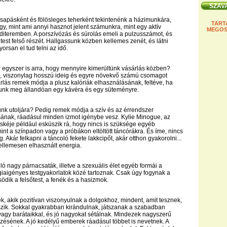
csapásként és fölösleges teherként tekintenénk a házimunkára,
TART
gy, mint ami annyi hasznot jelent számunkra, mint egy aktív
MEGOS
diteremben. A porszívózás és súrolás emeli a pulzusszámot, és
est felső részét. Hallgassunk közben kellemes zenét, és látni
yorsan el tud telni az idő.
egyszer is arra, hogy mennyire kimerültünk vásárlás közben?
, viszonylag hosszú ideig és egyre növekvő számú csomagot
árlás remek módja a plusz kalóriák elhasználásának, feltéve, ha
unk meg állandóan egy kávéra és egy süteményre.
tunk utoljára? Pedig remek módja a szív és az érrendszer
ának, ráadásul minden izmot igénybe vesz. Kylie Minogue, az
skéje például esküszik rá, hogy nincs is szüksége egyéb
int a színpadon vagy a próbákon eltöltött táncórákra. És íme, nincs
eg. Akár felkapni a táncoló fekete lakkcipőt, akár otthon gyakorolni...
ellemesen elhasznált energia.
ló nagy párnacsaták, illetve a szexuális élet egyéb formái a
iaigényes testgyakorlatok közé tartoznak. Csak úgy fogynak a
södik a felsőtest, a fenék és a hasizmok.
, akik pozitívan viszonyulnak a dolgokhoz, mindent, amit tesznek,
zik. Sokkal gyakrabban kirándulnak, játszanak a szabadban
agy barátaikkal, és jó nagyokat sétálnak. Mindezek nagyszerű
dzésének. A jó kedélyű emberek ráadásul többet is nevetnek. A