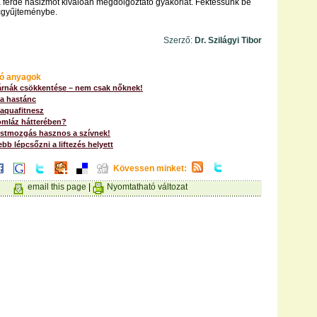
 ferde hasizmot kiválóan megdolgoztató gyakorlat. Fektessünk be
ccgyűjteménybe.
Szerző:
Dr. Szilágyi Tibor
ó anyagok
párnák csökkentése – nem csak nőknek!
 a hastánc
 aquafitnesz
zomláz hátterében?
estmozgás hasznos a szívnek!
b lépcsőzni a liftezés helyett
Kövessen minket:
email this page
|
Nyomtatható változat