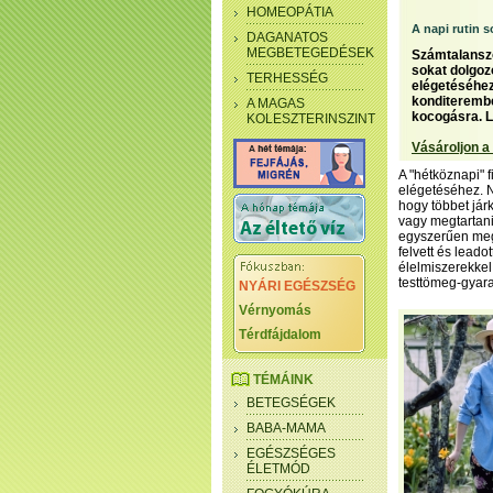
HOMEOPÁTIA
A napi rutin s
DAGANATOS
MEGBETEGEDÉSEK
Számtalanszo
sokat dolgoz
TERHESSÉG
elégetéséhez
konditerembe
A MAGAS
kocogásra. L
KOLESZTERINSZINT
Vásároljon a
A "hétköznapi" 
elégetéséhez. N
hogy többet jár
vagy megtartani
egyszerűen megb
felvett és leado
élelmiszerekkel
testtömeg-gyara
NYÁRI EGÉSZSÉG
Vérnyomás
Térdfájdalom
TÉMÁINK
BETEGSÉGEK
BABA-MAMA
EGÉSZSÉGES
ÉLETMÓD