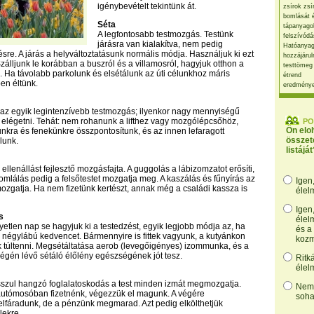
igénybevételt tekintünk át.
zsírok zsí
bomlását 
Séta
tápanyago
A legfontosabb testmozgás. Testünk
felszívódá
járásra van kialakítva, nem pedig
Hatóanyag
sre. A járás a helyváltoztatásunk normális módja. Használjuk ki ezt
hozzájárul
zálljunk le korábban a buszról és a villamosról, hagyjuk otthon a
testtömeg
nk. Ha távolabb parkolunk és elsétálunk az úti célunkhoz máris
étrend
n éltünk.
eredmény
 az egyik legintenzívebb testmozgás; ilyenkor nagy mennyiségű
 elégetni. Tehát: nem rohanunk a lifthez vagy mozgólépcsőhöz,
PO
Ön elo
ra és fenekünkre összpontosítunk, és az innen lefaragott
összet
lunk.
listáját
 ellenállást fejlesztő mozgásfajta. A guggolás a lábizomzatot erősíti,
omlálás pedig a felsőtestet mozgatja meg. A kaszálás és fűnyírás az
Igen
mozgatja. Ha nem fizetünk kertészt, annak még a családi kassza is
élel
Igen
s
élel
etlen nap se hagyjuk ki a testedzést, egyik legjobb módja az, ha
és a
négylábú kedvencet. Bármennyire is fittek vagyunk, a kutyánkon
kozm
túltenni. Megsétáltatása aerob (levegőigényes) izommunka, és a
égén lévő sétáló élőlény egészségének jót tesz.
Ritk
élel
sszul hangzó foglalatoskodás a test minden izmát megmozgatja.
Nem,
autómosóban fizetnénk, végezzük el magunk. A végére
soha
lfáradunk, de a pénzünk megmarad. Azt pedig elkölthetjük
lekre.