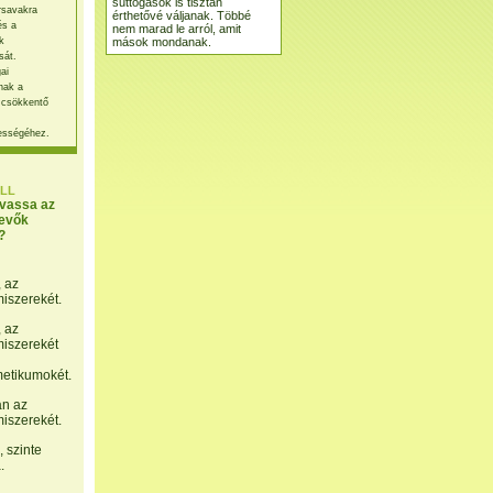
suttogások is tisztán
rsavakra
érthetővé váljanak. Többé
és a
nem marad le arról, amit
mások mondanak.
k
sát.
ai
nak a
 csökkentő
ességéhez.
LL
lvassa az
evők
?
, az
miszerekét.
, az
miszerekét
etikumokét.
án az
miszerekét.
 szinte
.