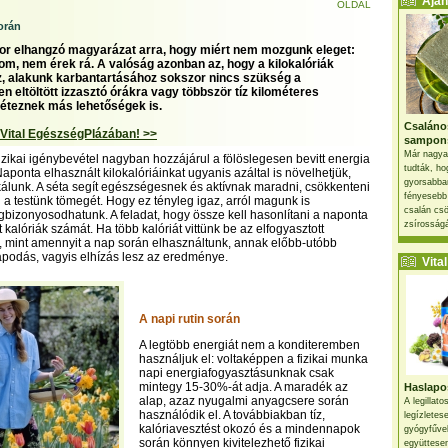
Ajánl
OLDAL
orán
r elhangzó magyarázat arra, hogy miért nem mozgunk eleget:
om, nem érek rá. A valóság azonban az, hogy a kilokalóriák
, alakunk karbantartásához sokszor nincs szükség a
n eltöltött izzasztó órákra vagy többször tíz kilométeres
éteznek más lehetőségek is.
Csaláno
 Vital EgészségPlázában! >>
sampon
Már nagya
fizikai igénybevétel nagyban hozzájárul a fölöslegesen bevitt energia
tudták, ho
aponta elhasznált kilokalóriáinkat ugyanis azáltal is növelhetjük,
gyorsabban
kálunk. A séta segít egészségesnek és aktívnak maradni, csökkenteni
fényesebb
 a testünk tömegét. Hogy ez tényleg igaz, arról magunk is
csalán csö
izonyosodhatunk. A feladat, hogy össze kell hasonlítani a naponta
zsírosságá
tt kalóriák számát. Ha több kalóriát vittünk be az elfogyasztott
, mint amennyit a nap során elhasználtunk, annak előbb-utóbb
podás, vagyis elhízás lesz az eredménye.
Vital 
A napi rutin során
A legtöbb energiát nem a konditeremben
használjuk el: voltaképpen a fizikai munka
napi energiafogyasztásunknak csak
mintegy 15-30%-át adja. A maradék az
Haslapos
alap, azaz nyugalmi anyagcsere során
A legillat
használódik el. A továbbiakban tíz,
legízletes
kalóriavesztést okozó és a mindennapok
gyógyfűve
során könnyen kivitelezhető fizikai
együttesen