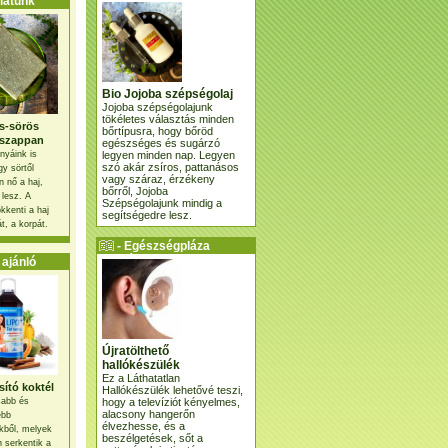
atunk
Bio Jojoba szépségolaj
Jojoba szépségolajunk
tökéletes választás minden
s-sörös
bőrtípusra, hogy bőröd
szappan
egészséges és sugárzó
legyen minden nap. Legyen
nyáink is
szó akár zsíros, pattanásos
gy sörtől
vagy száraz, érzékeny
 nő a haj,
bőrről, Jojoba
 lesz. A
Szépségolajunk mindig a
kkenti a haj
segítségedre lesz.
t, a korpát.
- Egészségpláza
ajánlatunk -
ajánló
Újratölthető
hallókészülék
Ez a Láthatatlan
ító koktél
Hallókészülék lehetővé teszi,
hogy a televíziót kényelmes,
osabb és
alacsony hangerőn
ebb
élvezhesse, és a
kből, melyek
beszélgetések, sőt a
 serkentik a