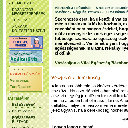
HOMEOPÁTIA
-
Vészjelző: a derékbőség
A negatív energiamérl
DAGANATOS
-
-
hastánc?
Négy láb, két kerék
Futás hátrafelé
MEGBETEGEDÉSEK
Szerencsés eset, ha e kettő: divat é
TERHESSÉG
még a fiatalokat is lázba hozhatja, az
A MAGAS
egyébként nem nagyon érdekel, hogy
KOLESZTERINSZINT
múlva mennyire lesznek egészséges
többsége számára az egészség csak a
már elveszett... Van tehát olyan, hogy
egészségesnek maradni. Néhány ilyen
cikkünk.
Vásároljon a Vital EgészségPlázában
NYÁRI EGÉSZSÉG
Vészjelző: a derékbőség
Vérnyomás
A lapos has több mint jó kinézet kérdé
Térdfájdalom
eszköze. Ha a zsírtöbblet a has alsó rész
a szívbetegség jelentősen fokozott kocká
TÉMÁINK
mintha a testen bárhol másutt lenne. A nő
BETEGSÉGEK
cellulitisz helyett a hasi zsírpárna mére
jelez ugyanis, ha a derékbőség nőknél 88,
BABA-MAMA
EGÉSZSÉGES
_______________________________
aj
ÉLETMÓD
Legyen lapos a hasa!