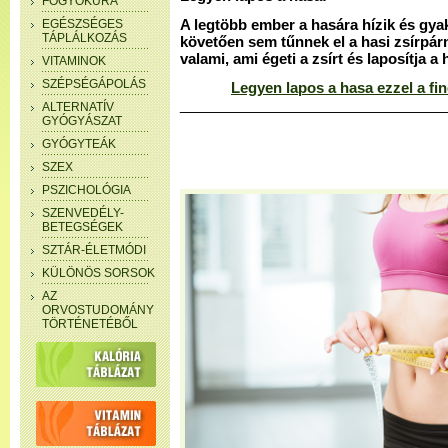
FOGYÓKÚRA
EGÉSZSÉGES
A legtöbb ember a hasára hízik és gya
TÁPLÁLKOZÁS
követően sem tűnnek el a hasi zsírpár
valami, ami égeti a zsírt és laposítja a 
VITAMINOK
SZÉPSÉGÁPOLÁS
Legyen lapos a hasa ezzel a f
_________________________________
ALTERNATÍV
GYÓGYÁSZAT
GYÓGYTEÁK
SZEX
PSZICHOLÓGIA
SZENVEDÉLY-
BETEGSÉGEK
SZTÁR-ÉLETMÓDI
KÜLÖNÖS SORSOK
AZ
ORVOSTUDOMÁNY
TÖRTÉNETÉBŐL