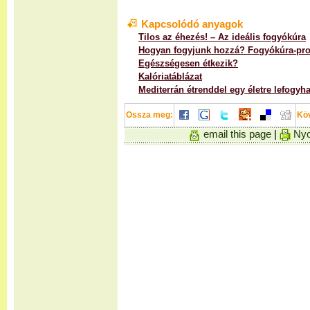
Kapcsolódó anyagok
Tilos az éhezés! – Az ideális fogyókúra
Hogyan fogyjunk hozzá? Fogyókúra-pr
Egészségesen étkezik?
Kalóriatáblázat
Mediterrán étrenddel egy életre lefogyha
Ossza meg:
Kö
email this page
|
Nyo