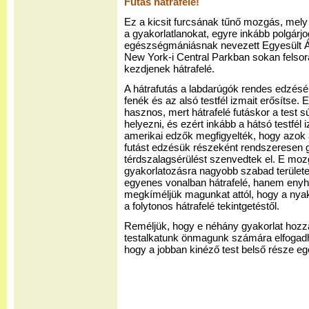
Futás hátrafelé!
Ez a kicsit furcsának tűnő mozgás, mely l
a gyakorlatlanokat, egyre inkább polgárj
egészségmániásnak nevezett Egyesült Á
New York-i Central Parkban sokan felsora
kezdjenek hátrafelé.
A hátrafutás a labdarúgók rendes edzésén
fenék és az alsó testfél izmait erősítse. 
hasznos, mert hátrafelé futáskor a test s
helyezni, és ezért inkább a hátsó testfél 
amerikai edzők megfigyelték, hogy azok a
futást edzésük részeként rendszeresen 
térdszalagsérülést szenvedtek el. E mozg
gyakorlatozásra nagyobb szabad terület
egyenes vonalban hátrafelé, hanem enyhe
megkíméljük magunkat attól, hogy a nya
a folytonos hátrafelé tekintgetéstől.
Reméljük, hogy e néhány gyakorlat hoz
testalkatunk önmagunk számára elfogadh
hogy a jobban kinéző test belső része 