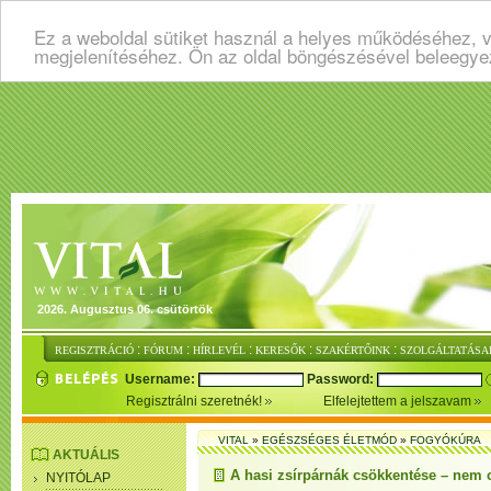
Ez a weboldal sütiket használ a helyes működéséhez, v
megjelenítéséhez. Ön az oldal böngészésével beleegye
2026. Augusztus 06. csütörtök
:
:
:
:
:
REGISZTRÁCIÓ
FÓRUM
HÍRLEVÉL
KERESŐK
SZAKÉRTŐINK
SZOLGÁLTATÁSA
Username:
Password:
Regisztrálni szeretnék!
Elfelejtettem a jelszavam
VITAL
»
EGÉSZSÉGES ÉLETMÓD
»
FOGYÓKÚRA
AKTUÁLIS
A hasi zsírpárnák csökkentése – nem 
NYITÓLAP