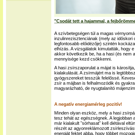
"Csodát tett a hajammal, a fejbőrömm
A szívbetegségen túl a magas vérnyomá
inzulinrezisztenciának (mely az időskori
legfontosabb előidézője) szintén kockázat
elhízás. A vizsgálatok kimutatták, hogy 
akkor következik be, ha a hasi (és nem a
mennyisége kezd csökkenni.
A hasi zsírszaporulat a májat is károsítja
kialakulását. A zsírmájért ma is legtöbbsz
gyógyszereket tesszük felelőssé. Keveseb
zsír a májban is felhalmozódik és gyakr
magyarázható, de nyugtalanító májenzi
A negatív energiamérleg pozitív!
Minden olyan eszköz, mely a hasi zsírpárn
tesz tehát az egészségnek. A legjobban 
már kialakult "sörhasat" kell diétával eltü
részét az agyonreklámozott zsírleszívás
energiát fektet abba, hogy többet mozogj