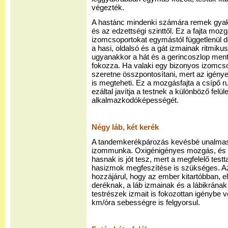
végezték.
A hastánc mindenki számára remek gyakorl
és az edzettségi szinttől. Ez a fajta mo
izomcsoportokat egymástól függetlenül d
a hasi, oldalsó és a gát izmainak ritmikus
ugyanakkor a hát és a gerincoszlop ment
fokozza. Ha valaki egy bizonyos izomcso
szeretne összpontosítani, mert az igényel
is megteheti. Ez a mozgásfajta a csípő r
ezáltal javítja a testnek a különböző fel
alkalmazkodóképességét.
Négy láb, két kerék
A tandemkerékpározás kevésbé unalmas,
izommunka. Oxigénigényes mozgás, és ren
hasnak is jót tesz, mert a megfelelő test
hasizmok megfeszítése is szükséges. Az,
hozzájárul, hogy az ember kitartóbban, e
deréknak, a láb izmainak és a lábikrának 
testrészek izmait is fokozottan igénybe 
km/óra sebességre is felgyorsul.