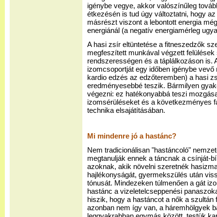
igénybe vegye, akkor valószínűleg tovább
étkezésén is tud úgy változtatni, hogy a
másrészt viszont a lebontott energia mégi
energiánál (a negatív energiamérleg ugy
A hasi zsír eltüntetése a fitneszedzők s
megfeszített munkával végzett felülése
rendszerességen és a táplálkozáson is. A
izomcsoportját egy időben igénybe vevő
kardio edzés az edzőteremben) a hasi zsír
eredményesebbé teszik. Bármilyen gyak
végezni: ez hatékonyabbá teszi mozgásai
izomsérüléseket és a következményes fá
technika elsajátításában.
Mi mindenre jó a hastánc?
Nem tradicionálisan "hastáncoló" nemze
megtanulják ennek a táncnak a csínját-bín
azoknak, akik növelni szeretnék hasizma
hajlékonyságát, gyermekszülés után viss
tónusát. Mindezeken túlmenően a gát iz
hastánc a vizeletelcseppenési panaszokat 
hiszik, hogy a hastáncot a nők a szultán
azonban nem így van, a háremhölgyek b
leggyakrabban egymás között, testük ka