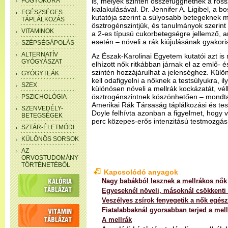
FOGYÓKÚRA
is, melyek szintén összefügghetnek a ros
kialakulásával. Dr. Jennifer A. Ligibel, a 
EGÉSZSÉGES
kutatója szerint a súlyosabb betegeknek
TÁPLÁLKOZÁS
ösztrogénszintjük, és tanulmányok szerint 
VITAMINOK
a 2-es típusú cukorbetegségre jellemző, a
esetén – növeli a rák kiújulásának gyakori
SZÉPSÉGÁPOLÁS
ALTERNATÍV
Az Észak-Karolinai Egyetem kutatói azt is 
GYÓGYÁSZAT
elhízott nők ritkábban járnak el az emlő-
szintén hozzájárulhat a jelenséghez. Kül
GYÓGYTEÁK
kell odafigyelni a nőknek a testsúlyukra, i
SZEX
különösen növeli a mellrák kockázatát, vé
ösztrogénszintnek köszönhetően – mondta 
PSZICHOLÓGIA
Amerikai Rák Társaság táplálkozási és te
SZENVEDÉLY-
Doyle felhívta azonban a figyelmet, hogy v
BETEGSÉGEK
perc közepes-erős intenzitású testmozgás 
SZTÁR-ÉLETMÓDI
KÜLÖNÖS SORSOK
AZ
ORVOSTUDOMÁNY
TÖRTÉNETÉBŐL
Kapcsolódó anyagok
Nagy babákból lesznek a mellrákos nők
Egyeseknél növeli, másoknál csökkenti a
Veszélyes zsírok fenyegetik a nők egés
Fiatalabbaknál gyorsabban terjed a mell
A mellrák