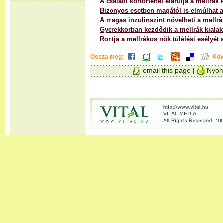
A családi kórtörténet elárulja a mellrák 
Bizonyos esetben magától is elmúlhat a
A magas inzulinszint növelheti a mellrá
Gyerekkorban kezdődik a mellrák kialak
Rontja a mellrákos nők túlélési esélyét 
Ossza meg:
Köv
email this page
|
Nyom