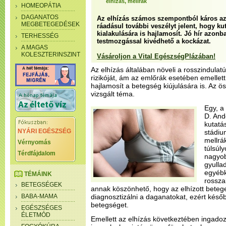
elhízás, mellrák
HOMEOPÁTIA
DAGANATOS
Az elhízás számos szempontból káros az
MEGBETEGEDÉSEK
ráadásul további veszélyt jelent, hogy ku
kialakulására is hajlamosít. Jó hír azonb
TERHESSÉG
testmozgással kivédhető a kockázat.
A MAGAS
KOLESZTERINSZINT
Vásároljon a Vital EgészségPlázában!
Az elhízás általában növeli a rosszindul
rizikóját, ám az emlőrák esetében emellett 
hajlamosít a betegség kiújulására is. Az ö
vizsgált téma.
Egy, a
D. And
kutatá
NYÁRI EGÉSZSÉG
stádiu
mellrá
Vérnyomás
túlsúl
Térdfájdalom
nagyob
gyulla
egyébk
TÉMÁINK
rossza
BETEGSÉGEK
annak köszönhető, hogy az elhízott bete
BABA-MAMA
diagnosztizálni a daganatokat, ezért későb
betegséget.
EGÉSZSÉGES
ÉLETMÓD
Emellett az elhízás következtében ingado