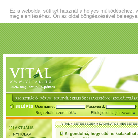
Ez a weboldal sütiket használ a helyes működéséhez, v
megjelenítéséhez. Ön az oldal böngészésével beleegye
2026. Augusztus 07. péntek
:
:
:
:
:
REGISZTRÁCIÓ
FÓRUM
HÍRLEVÉL
KERESŐK
SZAKÉRTŐINK
SZOLGÁLTATÁSA
Username:
Password:
Regisztrálni szeretnék!
Elfelejtettem a jelszavam
VITAL
»
BETEGSÉGEK
»
DAGANATOS MEGBETEG
AKTUÁLIS
Ki gondolná, hogy ettől is kialakulhat 
NYITÓLAP