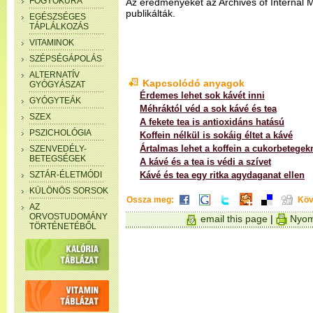
FOGYÓKÚRA
Az eredményeket az Archives of Internal 
publikálták.
EGÉSZSÉGES
TÁPLÁLKOZÁS
VITAMINOK
SZÉPSÉGÁPOLÁS
ALTERNATÍV
Kapcsolódó anyagok
GYÓGYÁSZAT
Érdemes lehet sok kávét inni
GYÓGYTEÁK
Méhráktól véd a sok kávé és tea
SZEX
A fekete tea is antioxidáns hatású
PSZICHOLÓGIA
Koffein nélkül is sokáig éltet a kávé
Ártalmas lehet a koffein a cukorbetegek
SZENVEDÉLY-
BETEGSÉGEK
A kávé és a tea is védi a szívet
SZTÁR-ÉLETMÓDI
Kávé és tea egy ritka agydaganat ellen
KÜLÖNÖS SORSOK
Ossza meg:
Köv
AZ
ORVOSTUDOMÁNY
email this page
|
Nyom
TÖRTÉNETÉBŐL