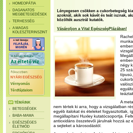
HOMEOPÁTIA
DAGANATOS
Lényegesen csökken a cukorbetegség kia
MEGBETEGEDÉSEK
azoknál, akik sok kávét és teát isznak, a
közölték ausztrál kutatók.
TERHESSÉG
A MAGAS
Vásároljon a Vital EgészségPlázában!
KOLESZTERINSZINT
Rachel
munkat
emberr
vizsgá
Megáll
embere
négy k
25 szá
típusú,
NYÁRI EGÉSZSÉG
cukor
Vérnyomás
valósz
egyált
Térdfájdalom
teázta
A meta
TÉMÁINK
nem tértek ki arra, hogy a vizsgálatban r
BETEGSÉGEK
egyéb italokat és ételeket fogyasztottak, 
BABA-MAMA
megállapítani Huxley kutatócsoportja. Felté
antioxidáns összetevői járulnak hozzá az 
EGÉSZSÉGES
a sejteket a károsodástól.
ÉLETMÓD