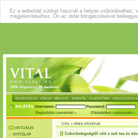
Ez a weboldal sütiket használ a helyes működéséhez, v
megjelenítéséhez. Ön az oldal böngészésével beleegye
2026. Augusztus 09. vasárnap
:
:
:
:
:
REGISZTRÁCIÓ
FÓRUM
HÍRLEVÉL
KERESŐK
SZAKÉRTŐINK
SZOLGÁLTATÁSA
Username:
Password:
Regisztrálni szeretnék!
Elfelejtettem a jelszavam
VITAL
»
HÍREK ARCHÍVUM
AKTUÁLIS
Cukorbetegségtől véd a sok tea és káv
NYITÓLAP