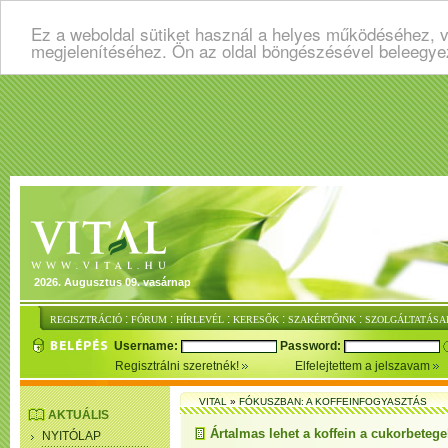
Ez a weboldal sütiket használ a helyes működéséhez, v
megjelenítéséhez. Ön az oldal böngészésével beleegye
2026. Augusztus 09. vasárnap
:
:
:
:
:
REGISZTRÁCIÓ
FÓRUM
HÍRLEVÉL
KERESŐK
SZAKÉRTŐINK
SZOLGÁLTATÁSA
Username:
Password:
Regisztrálni szeretnék!
Elfelejtettem a jelszavam
VITAL
»
FÓKUSZBAN: A KOFFEINFOGYASZTÁS
AKTUÁLIS
Ártalmas lehet a koffein a cukorbeteg
NYITÓLAP