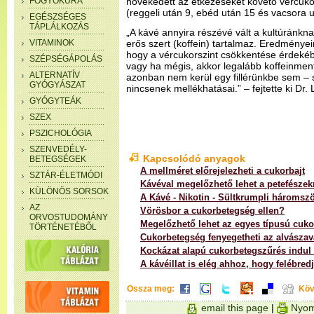
FOGYÓKÚRA
növekedett az étkezéseket követő vércuko
(reggeli után 9, ebéd után 15 és vacsora 
EGÉSZSÉGES
TÁPLÁLKOZÁS
„A kávé annyira részévé vált a kultúránknak
VITAMINOK
erős szert (koffein) tartalmaz. Eredményei
hogy a vércukorszint csökkentése érdeké
SZÉPSÉGÁPOLÁS
vagy ha mégis, akkor legalább koffeinment
ALTERNATÍV
azonban nem kerül egy fillérünkbe sem – s
GYÓGYÁSZAT
nincsenek mellékhatásai.” – fejtette ki Dr.
GYÓGYTEÁK
SZEX
PSZICHOLÓGIA
SZENVEDÉLY-
Kapcsolódó anyagok
BETEGSÉGEK
A mellméret előrejelezheti a cukorbajt
SZTÁR-ÉLETMÓDI
Kávéval megelőzhető lehet a petefészek
KÜLÖNÖS SORSOK
A Kávé - Nikotin - Sültkrumpli háromsz
AZ
Vörösbor a cukorbetegség ellen?
ORVOSTUDOMÁNY
Megelőzhető lehet az egyes típusú cuk
TÖRTÉNETÉBŐL
Cukorbetegség fenyegetheti az alvászav
Kockázat alapú cukorbetegszűrés indu
A kávéillat is elég ahhoz, hogy felébred
Ossza meg:
Köv
email this page
|
Nyom