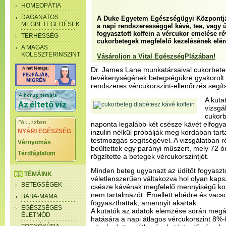
HOMEOPÁTIA
DAGANATOS
A Duke Egyetem Egészségügyi Központján
MEGBETEGEDÉSEK
a napi rendszerességgel kávé, tea, vagy 
fogyasztott koffein a vércukor emelése ré
TERHESSÉG
cukorbetegek megfelelő kezelésének elér
A MAGAS
KOLESZTERINSZINT
Vásároljon a Vital EgészségPlázában!
Dr. James Lane munkatársaival cukorbete
tevékenységének betegségükre gyakorolt h
rendszeres vércukorszint-ellenőrzés segít
A kuta
vizsgál
cukor
naponta legalább két csésze kávét elfogya
NYÁRI EGÉSZSÉG
inzulin nélkül próbálják meg kordában tart
testmozgás segítségével. A vizsgálatban 
Vérnyomás
beültettek egy parányi műszert, mely 72 ó
Térdfájdalom
rögzítette a betegek vércukorszintjét.
Minden beteg ugyanazt az üdítőt fogyaszto
TÉMÁINK
véletlenszerűen váltakozva hol olyan kap
BETEGSÉGEK
csésze kávénak megfelelő mennyiségű koffe
nem tartalmazót. Emellett ebédre és vacso
BABA-MAMA
fogyaszthattak, amennyit akartak.
EGÉSZSÉGES
A kutatók az adatok elemzése során megáll
ÉLETMÓD
hatására a napi átlagos vércukorszint 8%-